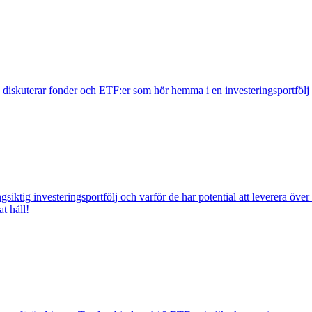
e diskuterar fonder och ETF:er som hör hemma i en investeringsportfölj
iktig investeringsportfölj och varför de har potential att leverera öve
t håll!