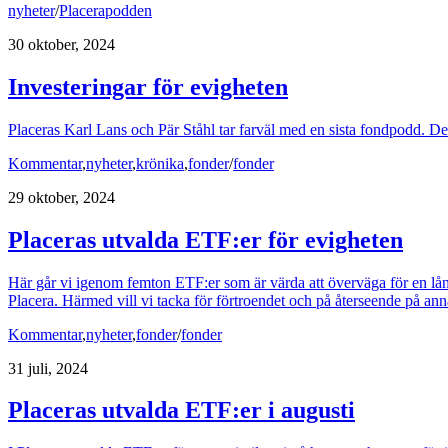
nyheter
/
Placerapodden
30 oktober, 2024
Investeringar för evigheten
Placeras Karl Lans och Pär Ståhl tar farväl med en sista fondpodd. D
Kommentar
,
nyheter
,
krönika
,
fonder
/
fonder
29 oktober, 2024
Placeras utvalda ETF:er för evigheten
Här går vi igenom femton ETF:er som är värda att överväga för en långs
Placera. Härmed vill vi tacka för förtroendet och på återseende på anna
Kommentar
,
nyheter
,
fonder
/
fonder
31 juli, 2024
Placeras utvalda ETF:er i augusti