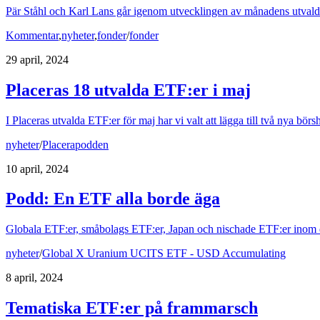
Pär Ståhl och Karl Lans går igenom utvecklingen av månadens utvalda
Kommentar
,
nyheter
,
fonder
/
fonder
29 april, 2024
Placeras 18 utvalda ETF:er i maj
I Placeras utvalda ETF:er för maj har vi valt att lägga till två nya börsh
nyheter
/
Placerapodden
10 april, 2024
Podd: En ETF alla borde äga
Globala ETF:er, småbolags ETF:er, Japan och nischade ETF:er inom d
nyheter
/
Global X Uranium UCITS ETF - USD Accumulating
8 april, 2024
Tematiska ETF:er på frammarsch