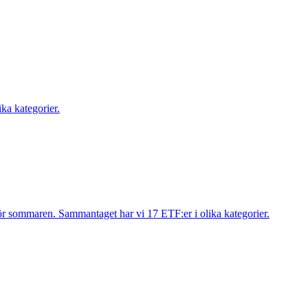
ika kategorier.
inför sommaren. Sammantaget har vi 17 ETF:er i olika kategorier.