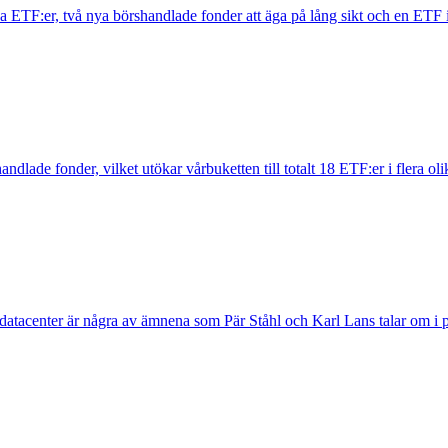
 ETF:er, två nya börshandlade fonder att äga på lång sikt och en ETF 
andlade fonder, vilket utökar vårbuketten till totalt 18 ETF:er i flera oli
atacenter är några av ämnena som Pär Ståhl och Karl Lans talar om i 