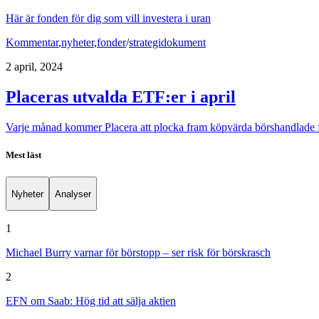
Här är fonden för dig som vill investera i uran
Kommentar
,
nyheter
,
fonder
/
strategidokument
2 april, 2024
Placeras utvalda ETF:er i april
Varje månad kommer Placera att plocka fram köpvärda börshandlade fonde
Mest läst
Nyheter
Analyser
1
Michael Burry varnar för börstopp – ser risk för börskrasch
2
EFN om Saab: Hög tid att sälja aktien