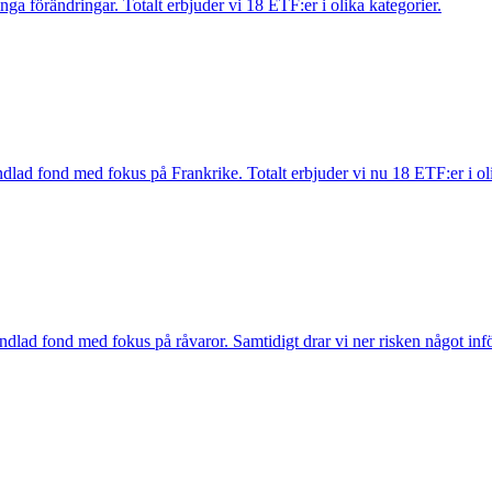
ga förändringar. Totalt erbjuder vi 18 ETF:er i olika kategorier.
handlad fond med fokus på Frankrike. Totalt erbjuder vi nu 18 ETF:er i ol
rshandlad fond med fokus på råvaror. Samtidigt drar vi ner risken något 