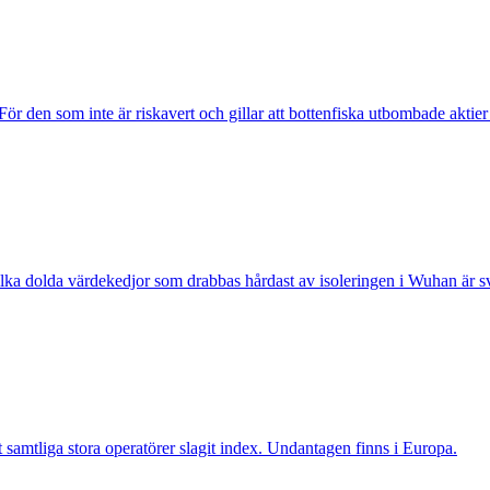
 För den som inte är riskavert och gillar att bottenfiska utbombade aktier 
ilka dolda värdekedjor som drabbas hårdast av isoleringen i Wuhan är sv
ett samtliga stora operatörer slagit index. Undantagen finns i Europa.