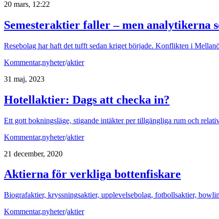
20 mars, 12:22
Semesteraktier faller – men analytikerna 
Resebolag har haft det tufft sedan kriget började. Konflikten i Mellan
Kommentar
,
nyheter
/
aktier
31 maj, 2023
Hotellaktier: Dags att checka in?
Ett gott bokningsläge, stigande intäkter per tillgängliga rum och relativ
Kommentar
,
nyheter
/
aktier
21 december, 2020
Aktierna för verkliga bottenfiskare
Biografaktier, kryssningsaktier, upplevelsebolag, fotbollsaktier, bowli
Kommentar
,
nyheter
/
aktier