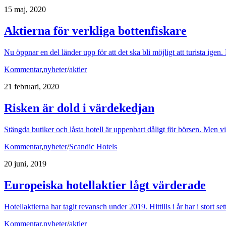
15 maj, 2020
Aktierna för verkliga bottenfiskare
Nu öppnar en del länder upp för att det ska bli möjligt att turista igen.
Kommentar
,
nyheter
/
aktier
21 februari, 2020
Risken är dold i värdekedjan
Stängda butiker och låsta hotell är uppenbart dåligt för börsen. Men v
Kommentar
,
nyheter
/
Scandic Hotels
20 juni, 2019
Europeiska hotellaktier lågt värderade
Hotellaktierna har tagit revansch under 2019. Hittills i år har i stort s
Kommentar
,
nyheter
/
aktier