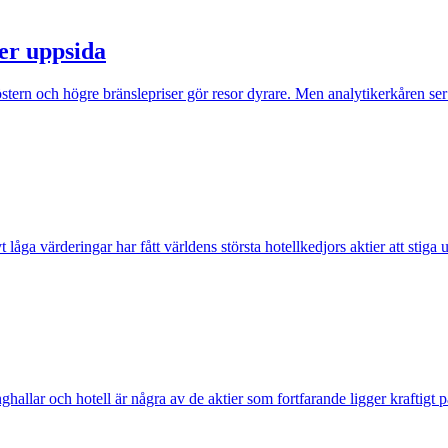
ser uppsida
östern och högre bränslepriser gör resor dyrare. Men analytikerkåren ser 
t låga värderingar har fått världens största hotellkedjors aktier att stiga
nghallar och hotell är några av de aktier som fortfarande ligger kraftigt