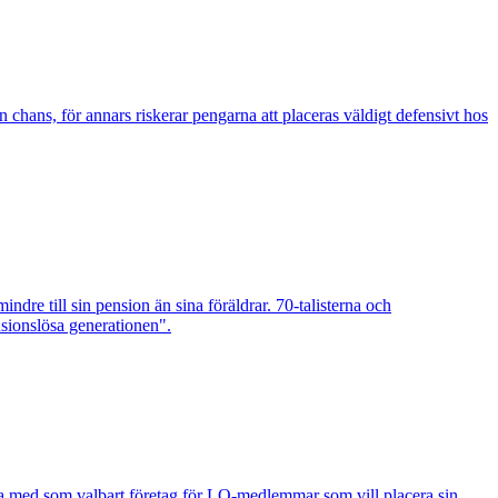
 chans, för annars riskerar pengarna att placeras väldigt defensivt hos
ndre till sin pension än sina föräldrar. 70-talisterna och
sionslösa generationen".
 med som valbart företag för LO-medlemmar som vill placera sin