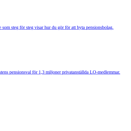
e som steg för steg visar hur du gör för att byta pensionsbolag.
tens pensionsval för 1,3 miljoner privatanställda LO-medlemmar.