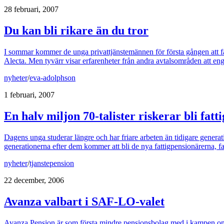
28 februari, 2007
Du kan bli rikare än du tror
I sommar kommer de unga privattjänstemännen för första gången att få m
Alecta. Men tyvärr visar erfarenheter från andra avtalsområden att e
nyheter
/
eva-adolphson
1 februari, 2007
En halv miljon 70-talister riskerar bli fat
Dagens unga studerar längre och har friare arbeten än tidigare generatio
generationerna efter dem kommer att bli de nya fattigpensionärerna,
nyheter
/
tjanstepension
22 december, 2006
Avanza valbart i SAF-LO-valet
Avanza Pension är som första mindre pensionsbolag med i kampen om