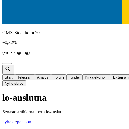
OMX Stockholm 30
−0,32%
(vid stängning)
Start
Telegram
Analys
Forum
Fonder
Privatekonomi
Externa t
Nyhetsbrev
lo-anslutna
Senaste artiklarna inom
lo-anslutna
nyheter
/
pension