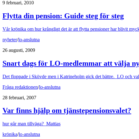
9 februari, 2010
Flytta din pension: Guide steg för steg
Vår krönika om hur krångligt det är att flytta pensioner har blivit myck
nyheter
/
lo-anslutna
26 augusti, 2009
Snart dags för LO-medlemmar att välja ny
Det floppade i Skövde men i Katrineholm gick det bättre. LO och val
Fråga redaktionen
/
lo-anslutna
28 februari, 2007
Var finns hjälp om tjänstepensionsvalet?
hur går man tillväga? Mattias
krönika
/
lo-anslutna