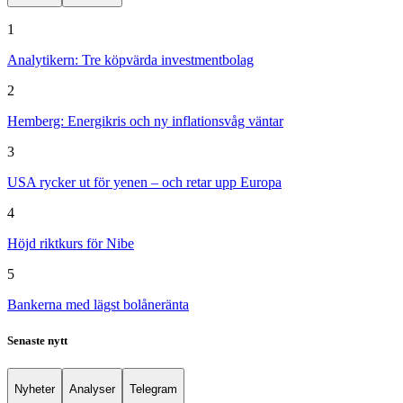
1
Analytikern: Tre köpvärda investmentbolag
2
Hemberg: Energikris och ny inflationsvåg väntar
3
USA rycker ut för yenen – och retar upp Europa
4
Höjd riktkurs för Nibe
5
Bankerna med lägst bolåneränta
Senaste nytt
Nyheter
Analyser
Telegram