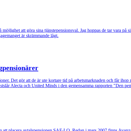
öjlighet att göra sina tjänstepensionsval. Jag hoppas de tar vara på sin
ngagemanget är skrämmande lågt.
tigpensionärer
ner. Det gör att de är ute kortare tid på arbetsmarknaden och får ihop mi
 fastslår Alecta och United Minds i den gemensamma rapporten "Den pen
 att placera avtalspensionen SAF-LO. Redan i mars 2007 finns Avanza