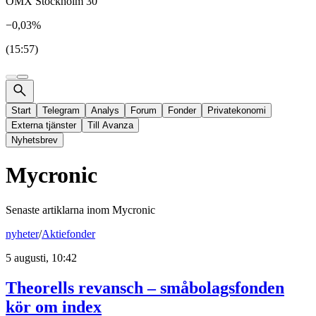
OMX Stockholm 30
−0,03%
(15:57)
Start
Telegram
Analys
Forum
Fonder
Privatekonomi
Externa tjänster
Till Avanza
Nyhetsbrev
Mycronic
Senaste artiklarna inom
Mycronic
nyheter
/
Aktiefonder
5 augusti, 10:42
Theorells revansch – småbolagsfonden
kör om index