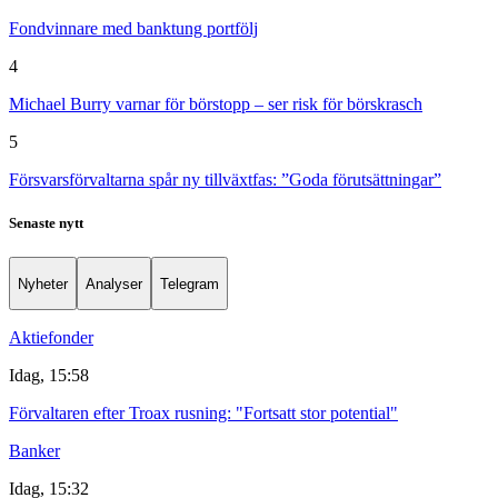
Fondvinnare med banktung portfölj
4
Michael Burry varnar för börstopp – ser risk för börskrasch
5
Försvarsförvaltarna spår ny tillväxtfas: ”Goda förutsättningar”
Senaste nytt
Nyheter
Analyser
Telegram
Aktiefonder
Idag, 15:58
Förvaltaren efter Troax rusning: "Fortsatt stor potential"
Banker
Idag, 15:32