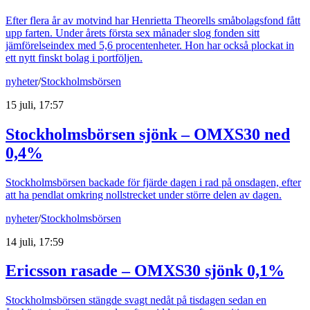
Efter flera år av motvind har Henrietta Theorells småbolagsfond fått
upp farten. Under årets första sex månader slog fonden sitt
jämförelseindex med 5,6 procentenheter. Hon har också plockat in
ett nytt finskt bolag i portföljen.
nyheter
/
Stockholmsbörsen
15 juli, 17:57
Stockholmsbörsen sjönk – OMXS30 ned
0,4%
Stockholmsbörsen backade för fjärde dagen i rad på onsdagen, efter
att ha pendlat omkring nollstrecket under större delen av dagen.
nyheter
/
Stockholmsbörsen
14 juli, 17:59
Ericsson rasade – OMXS30 sjönk 0,1%
Stockholmsbörsen stängde svagt nedåt på tisdagen sedan en