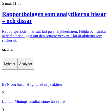
5 maj, 11:55
Rapportbolagen som analytikerna hissar
– och dissar
Rapportperioden har satt fart på analytikerkåren. Höjda och sänkta
aktieråd har duggat tätt den senaste veckan. Här är aktierna som
sticker ut.
Mest läst
Nyheter
Analyser
1
EFN om Saab: Hög tid att sälja aktien
2
Lundin Minings resultat sämre än väntat
3