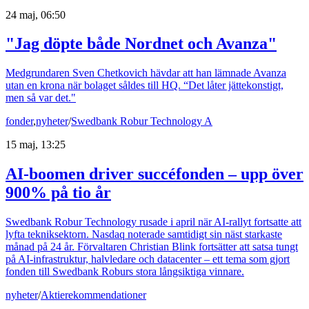
24 maj, 06:50
"Jag döpte både Nordnet och Avanza"
Medgrundaren Sven Chetkovich hävdar att han lämnade Avanza
utan en krona när bolaget såldes till HQ. “Det låter jättekonstigt,
men så var det."
fonder
,
nyheter
/
Swedbank Robur Technology A
15 maj, 13:25
AI-boomen driver succéfonden – upp över
900% på tio år
Swedbank Robur Technology rusade i april när AI-rallyt fortsatte att
lyfta tekniksektorn. Nasdaq noterade samtidigt sin näst starkaste
månad på 24 år. Förvaltaren Christian Blink fortsätter att satsa tungt
på AI-infrastruktur, halvledare och datacenter – ett tema som gjort
fonden till Swedbank Roburs stora långsiktiga vinnare.
nyheter
/
Aktierekommendationer