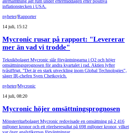
återhämtning ägt rum under eftermiddagen efter positiva
inflationstecken i USA.
nyheter
/
Rapporter
14 juli, 15:12
Mycronic rusar på rapport: "Levererar
mer än vad vi trodde"
Teknikbolaget Mycronic slår förväntningarna i Q2 och höjer
omsättningsprognosen för andra kvartalet i rad. Aktien lyfter
tvåsiffrigt. ”Det är en stark utveckling inom Global Technologies",
säger IR-chefen Sven Chetkovich.
nyheter
/
Mycronic
14 juli, 08:20
Mycronic höjer omsättningsprognosen
Mönsterritarbolaget Mycronic redovisade en omsättning på 2 416
miljoner kronor och ett rörelseresultat på 698 miljoner kronor, vilket
var över analytikernas förväntningar.