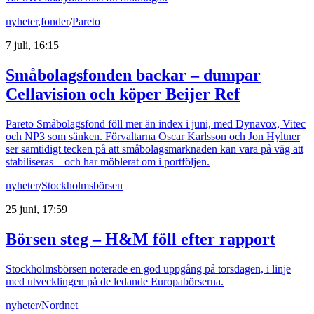
nyheter
,
fonder
/
Pareto
7 juli, 16:15
Småbolagsfonden backar – dumpar
Cellavision och köper Beijer Ref
Pareto Småbolagsfond föll mer än index i juni, med Dynavox, Vitec
och NP3 som sänken. Förvaltarna Oscar Karlsson och Jon Hyltner
ser samtidigt tecken på att småbolagsmarknaden kan vara på väg att
stabiliseras – och har möblerat om i portföljen.
nyheter
/
Stockholmsbörsen
25 juni, 17:59
Börsen steg – H&M föll efter rapport
Stockholmsbörsen noterade en god uppgång på torsdagen, i linje
med utvecklingen på de ledande Europabörserna.
nyheter
/
Nordnet