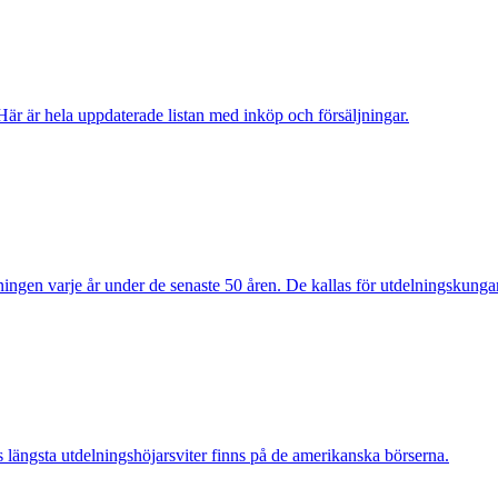
Här är hela uppdaterade listan med inköp och försäljningar.
ingen varje år under de senaste 50 åren. De kallas för utdelningskungar
s längsta utdelningshöjarsviter finns på de amerikanska börserna.