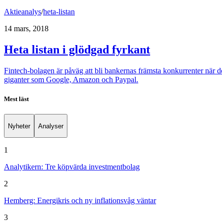
Aktieanalys
/
heta-listan
14 mars, 2018
Heta listan i glödgad fyrkant
Fintech-bolagen är påväg att bli bankernas främsta konkurrenter när d
giganter som Google, Amazon och Paypal.
Mest läst
Nyheter
Analyser
1
Analytikern: Tre köpvärda investmentbolag
2
Hemberg: Energikris och ny inflationsvåg väntar
3