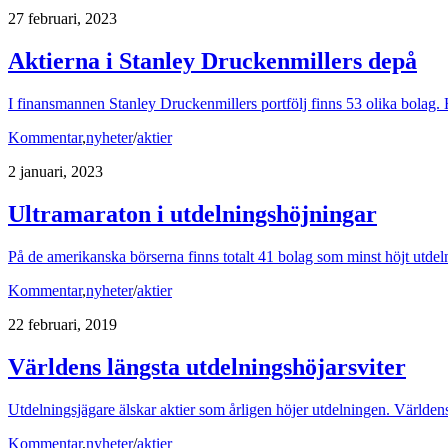
27 februari, 2023
Aktierna i Stanley Druckenmillers depå
I finansmannen Stanley Druckenmillers portfölj finns 53 olika bolag. 
Kommentar
,
nyheter
/
aktier
2 januari, 2023
Ultramaraton i utdelningshöjningar
På de amerikanska börserna finns totalt 41 bolag som minst höjt utdeln
Kommentar
,
nyheter
/
aktier
22 februari, 2019
Världens längsta utdelningshöjarsviter
Utdelningsjägare älskar aktier som årligen höjer utdelningen. Världen
Kommentar
,
nyheter
/
aktier