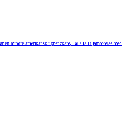
r en mindre amerikansk uppstickare, i alla fall i jämförelse med