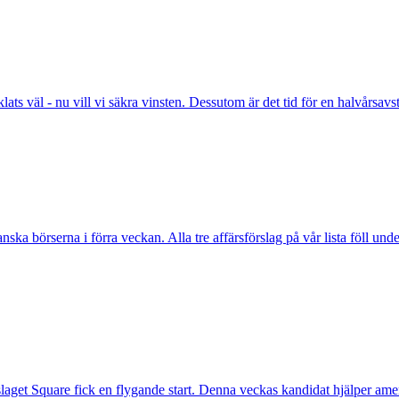
klats väl - nu vill vi säkra vinsten. Dessutom är det tid för en halvårsav
ska börserna i förra veckan. Alla tre affärsförslag på vår lista föll under
aget Square fick en flygande start. Denna veckas kandidat hjälper amer