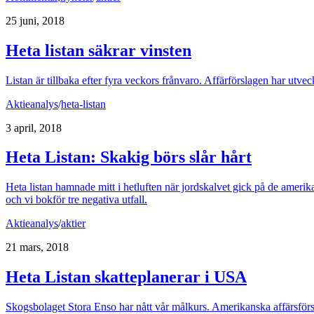
25 juni, 2018
Heta listan säkrar vinsten
Listan är tillbaka efter fyra veckors frånvaro. Affärförslagen har utvec
Aktieanalys
/
heta-listan
3 april, 2018
Heta Listan: Skakig börs slår hårt
Heta listan hamnade mitt i hetluften när jordskalvet gick på de amerikan
och vi bokför tre negativa utfall.
Aktieanalys
/
aktier
21 mars, 2018
Heta Listan skatteplanerar i USA
Skogsbolaget Stora Enso har nått vår målkurs. Amerikanska affärsförsl