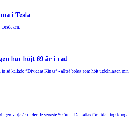
ma i Tesla
 torsdagen.
en har höjt 69 år i rad
in så kallade ”Divident Kings” - alltså bolag som höjt utdelningen minst
ningen varje år under de senaste 50 åren. De kallas för utdelningskunga