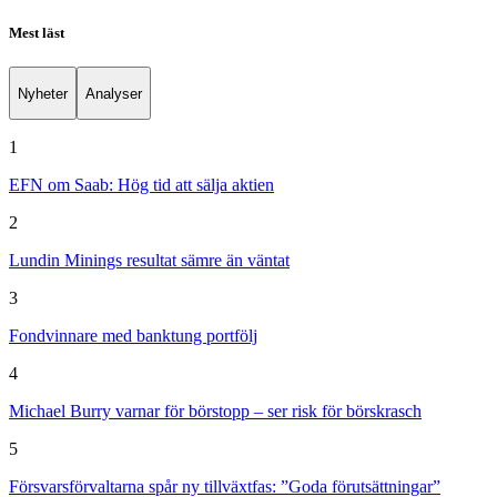
Mest läst
Nyheter
Analyser
1
EFN om Saab: Hög tid att sälja aktien
2
Lundin Minings resultat sämre än väntat
3
Fondvinnare med banktung portfölj
4
Michael Burry varnar för börstopp – ser risk för börskrasch
5
Försvarsförvaltarna spår ny tillväxtfas: ”Goda förutsättningar”