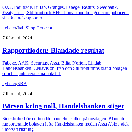
OX2, Indutrade, Bufab, Gränges, Fabege, Resurs, Swedbank,
Essity, Telia, Stillfront och BHG finns bland bolagen som publicerat
sina kvartalsrapporter.
nyheter
/
Itab Shop Concept
7 februari, 2024
Rapportfloden: Blandade resultat
Fabege, AAK, Securitas, Assa, Bilia, Norion, Lindab,
Handelsbanken, Cellavision, Itab och Stillfront finns bland bolagen
som har publicerat sina bokslut.
nyheter
/
SBB
7 februari, 2024
Börsen kring noll, Handelsbanken stiger
Stockholmsbörsen inledde handeln i sidled på onsdagen. Bland de
rapporterande bolagen lyfte Handelsbanken medan Assa Abloy gick
i motsatt riktning.