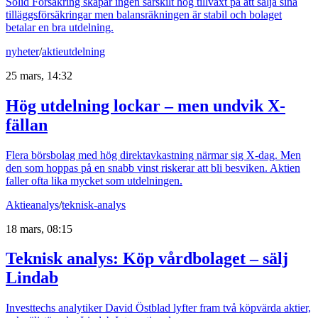
Solid Försäkring skapar ingen särskilt hög tillväxt på att sälja sina
tilläggsförsäkringar men balansräkningen är stabil och bolaget
betalar en bra utdelning.
nyheter
/
aktieutdelning
25 mars, 14:32
Hög utdelning lockar – men undvik X-
fällan
Flera börsbolag med hög direktavkastning närmar sig X-dag. Men
den som hoppas på en snabb vinst riskerar att bli besviken. Aktien
faller ofta lika mycket som utdelningen.
Aktieanalys
/
teknisk-analys
18 mars, 08:15
Teknisk analys: Köp vårdbolaget – sälj
Lindab
Investtechs analytiker David Östblad lyfter fram två köpvärda aktier,