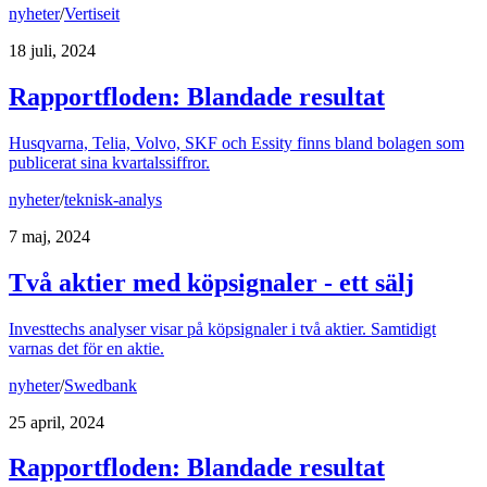
nyheter
/
Vertiseit
18 juli, 2024
Rapportfloden: Blandade resultat
Husqvarna, Telia, Volvo, SKF och Essity finns bland bolagen som
publicerat sina kvartalssiffror.
nyheter
/
teknisk-analys
7 maj, 2024
Två aktier med köpsignaler - ett sälj
Investtechs analyser visar på köpsignaler i två aktier. Samtidigt
varnas det för en aktie.
nyheter
/
Swedbank
25 april, 2024
Rapportfloden: Blandade resultat