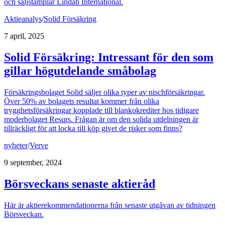
och säljstämplar Lindab International.
Aktieanalys
/
Solid Försäkring
7 april, 2025
Solid Försäkring: Intressant för den som
gillar högutdelande småbolag
Försäkringsbolaget Solid säljer olika typer av nischförsäkringar.
Över 50% av bolagets resultat kommer från olika
trygghetsförsäkringar kopplade till blankokrediter hos tidigare
moderbolaget Resurs. Frågan är om den solida utdelningen är
tillräckligt för att locka till köp givet de risker som finns?
nyheter
/
Verve
9 september, 2024
Börsveckans senaste aktieråd
Här är aktierekommendationerna från senaste utgåvan av tidningen
Börsveckan.