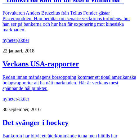
Förvaltaren Anders Bruzelius från Tellus Fonder gästar
Placerapodden. Han berättar om senaste veckornas turbulens, hur
han ser på bankerna och hur han får exponering mot kinesiska
marknaden.
nyheter
/
aktier
22 januari, 2018
Veckans USA-rapporter
Redan innan måndagens börsöppning kommer ett tiotal amerikanska
bolagsrapporter att ha nått marknaden. Här är veckans mest
spännande hållpunkter.
nyheter
/
aktier
30 september, 2016
Det svänger i hockey
Bankoron har blivit ett återkommande tema men hittills har