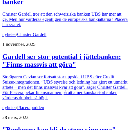
banker
Christer Gardell tror att den schweiziska banken UBS har mer att
ge. Men hur värderas egentligen de europeiska bankjättarna? Placera
har svaret.
nyheter
/
Christer Gardell
1 november, 2025
Gardell ser stor potential i jättebanken:
"Finns massvis att göra"
Storägaren Cevian ser fortsatt stor uppsida i UBS efter Credit
Suisse-integrationen. ”UBS styrelse och ledning har gjort ett utmärkt
arbete – men det finns massvis kvar att göra”, säger Christer Gardell.
För Placera pekar finansmannen på att amerikanska storbanker
värderas dubbelt så högt.
nyheter
/
Placerapodden
28 mars, 2023
"Bankerna kan bli de stora vinnarna"