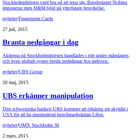
Stockholmsbörsen varit bra på att repa sig. Bussbolaget Nobina
imponerar men H&M bjöd på ytterligare besvikelse.
nyheter
/
Fingerprint Cards
27 juli, 2015
Branta nedgångar i dag
Aktierna på Stockholmsbörsen handlades i rött under måndagen,
och även globalt syntes breda nedgångar hos indexen.
nyheter
/
UBS Group
20 maj, 2015
UBS erkänner manipulation
Den schweiziska banken UBS kommer att erkänna sig skyldig i
USA för att ha manipulerat benchmarkräntan Libor.
nyheter
/
OMX Stockholm 30
2 mars, 2015