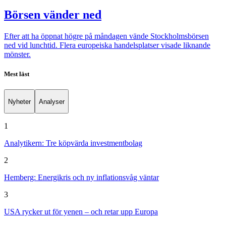
Börsen vänder ned
Efter att ha öppnat högre på måndagen vände Stockholmsbörsen
ned vid lunchtid. Flera europeiska handelsplatser visade liknande
mönster.
Mest läst
Nyheter
Analyser
1
Analytikern: Tre köpvärda investmentbolag
2
Hemberg: Energikris och ny inflationsvåg väntar
3
USA rycker ut för yenen – och retar upp Europa