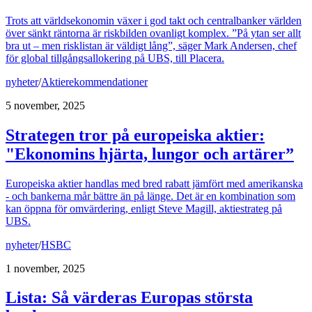
Trots att världsekonomin växer i god takt och centralbanker världen
över sänkt räntorna är riskbilden ovanligt komplex. ”På ytan ser allt
bra ut – men risklistan är väldigt lång”, säger Mark Andersen, chef
för global tillgångsallokering på UBS, till Placera.
nyheter
/
Aktierekommendationer
5 november, 2025
Strategen tror på europeiska aktier:
"Ekonomins hjärta, lungor och artärer”
Europeiska aktier handlas med bred rabatt jämfört med amerikanska
- och bankerna mår bättre än på länge. Det är en kombination som
kan öppna för omvärdering, enligt Steve Magill, aktiestrateg på
UBS.
nyheter
/
HSBC
1 november, 2025
Lista: Så värderas Europas största