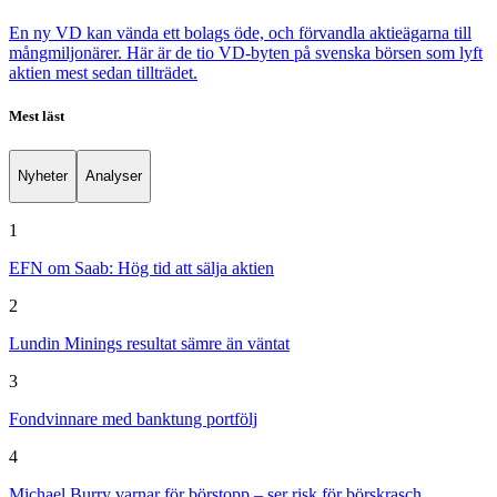
En ny VD kan vända ett bolags öde, och förvandla aktieägarna till
mångmiljonärer. Här är de tio VD-byten på svenska börsen som lyft
aktien mest sedan tillträdet.
Mest läst
Nyheter
Analyser
1
EFN om Saab: Hög tid att sälja aktien
2
Lundin Minings resultat sämre än väntat
3
Fondvinnare med banktung portfölj
4
Michael Burry varnar för börstopp – ser risk för börskrasch