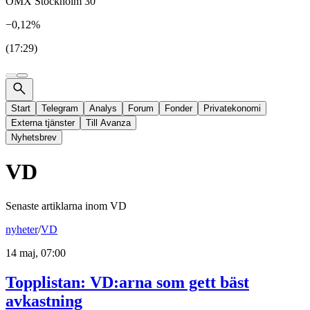
OMX Stockholm 30
−0,12%
(17:29)
Start
Telegram
Analys
Forum
Fonder
Privatekonomi
Externa tjänster
Till Avanza
Nyhetsbrev
VD
Senaste artiklarna inom
VD
nyheter
/
VD
14 maj, 07:00
Topplistan: VD:arna som gett bäst
avkastning