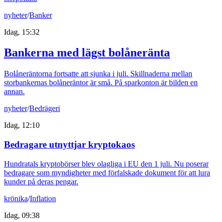
nyheter
/
Banker
Idag, 15:32
Bankerna med lägst bolåneränta
Bolåneräntorna fortsatte att sjunka i juli. Skillnaderna mellan
storbankernas bolåneräntor är små. På sparkonton är bilden en
annan.
nyheter
/
Bedrägeri
Idag, 12:10
Bedragare utnyttjar kryptokaos
Hundratals kryptobörser blev olagliga i EU den 1 juli. Nu poserar
bedragare som myndigheter med förfalskade dokument för att lura
kunder på deras pengar.
krönika
/
Inflation
Idag, 09:38