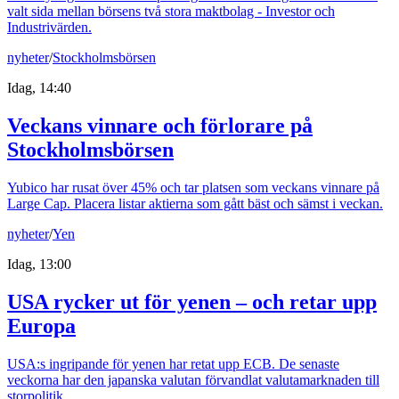
valt sida mellan börsens två stora maktbolag - Investor och
Industrivärden.
nyheter
/
Stockholmsbörsen
Idag, 14:40
Veckans vinnare och förlorare på
Stockholmsbörsen
Yubico har rusat över 45% och tar platsen som veckans vinnare på
Large Cap. Placera listar aktierna som gått bäst och sämst i veckan.
nyheter
/
Yen
Idag, 13:00
USA rycker ut för yenen – och retar upp
Europa
USA:s ingripande för yenen har retat upp ECB. De senaste
veckorna har den japanska valutan förvandlat valutamarknaden till
storpolitik.