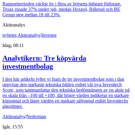
Rapportperioden väckte liv i flera av börsens tidigare förlorare.
Troax rusade 37% under juli, medan Hexpol, Billerud och BE
Group steg mellan 18 till 23%.
Aktieanalys
nyheter
,
Aktieanalys
/
Investor
Idag, 08:11
Analytikern: Tre köpvärda
investmentbolag
I den här artikeln lyfter vi fram de tre investmentbolag som i dag
uppvisar den starkaste tekniska bilden enligt vår nya Investtech
Score, som sammanfattar den tekniska bedömningen av en aktie på
en skala från –100 till +100, där högre värden indikerar en starkare
köpsignal och lägre värden en starkare säljsignal enligt Investtechs
algoritmer.
Aktieanalys
/
Nederman
Igår, 15:55