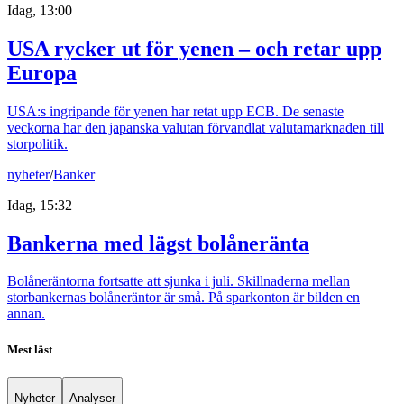
Idag, 13:00
USA rycker ut för yenen – och retar upp
Europa
USA:s ingripande för yenen har retat upp ECB. De senaste
veckorna har den japanska valutan förvandlat valutamarknaden till
storpolitik.
nyheter
/
Banker
Idag, 15:32
Bankerna med lägst bolåneränta
Bolåneräntorna fortsatte att sjunka i juli. Skillnaderna mellan
storbankernas bolåneräntor är små. På sparkonton är bilden en
annan.
Mest läst
Nyheter
Analyser