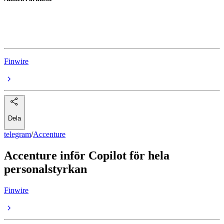
Accenture
Microsoft
Finwire
Dela
telegram
/
Accenture
Accenture inför Copilot för hela
personalstyrkan
Finwire