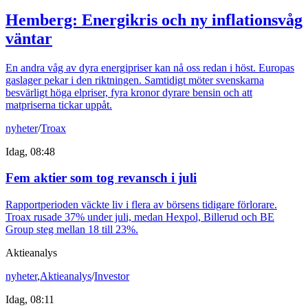
Hemberg: Energikris och ny inflationsvåg
väntar
En andra våg av dyra energipriser kan nå oss redan i höst. Europas
gaslager pekar i den riktningen. Samtidigt möter svenskarna
besvärligt höga elpriser, fyra kronor dyrare bensin och att
matpriserna tickar uppåt.
nyheter
/
Troax
Idag, 08:48
Fem aktier som tog revansch i juli
Rapportperioden väckte liv i flera av börsens tidigare förlorare.
Troax rusade 37% under juli, medan Hexpol, Billerud och BE
Group steg mellan 18 till 23%.
Aktieanalys
nyheter
,
Aktieanalys
/
Investor
Idag, 08:11