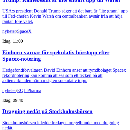
USA:s president Donald Trump säger att det bara är "lite grann" upp
till Fed-chefen Kevin Warsh om centralbanken avstår från att höja
räntan före valet.
nyheter
/
SpaceX
Idag, 11:00
Einhorn varnar för spekulativ börstopp efter
Spacex-notering
Hedgefondförvaltaren David Einhorn anser att rymdbolaget Spacex
rekordnotering kan komma att ses som ett tecken på att
aktiemarknaden närmar sig en spekulativ topp.
nyheter
/
EQL Pharma
Idag, 09:40
Dragning nedåt på Stockholmsbörsen
Stockholmsbörsen inledde fredagen oregelbundet med dragning
nedåt.