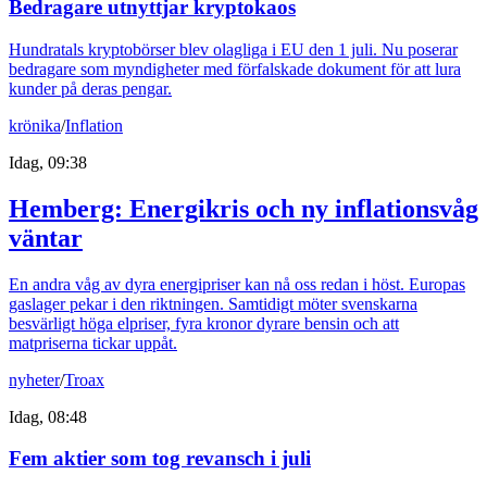
Bedragare utnyttjar kryptokaos
Hundratals kryptobörser blev olagliga i EU den 1 juli. Nu poserar
bedragare som myndigheter med förfalskade dokument för att lura
kunder på deras pengar.
krönika
/
Inflation
Idag, 09:38
Hemberg: Energikris och ny inflationsvåg
väntar
En andra våg av dyra energipriser kan nå oss redan i höst. Europas
gaslager pekar i den riktningen. Samtidigt möter svenskarna
besvärligt höga elpriser, fyra kronor dyrare bensin och att
matpriserna tickar uppåt.
nyheter
/
Troax
Idag, 08:48
Fem aktier som tog revansch i juli