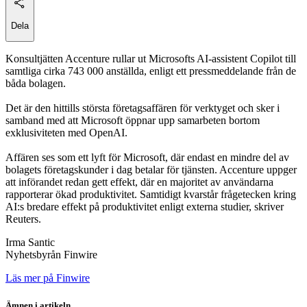
Dela
Konsultjätten Accenture rullar ut Microsofts AI-assistent Copilot till
samtliga cirka 743 000 anställda, enligt ett pressmeddelande från de
båda bolagen.
Det är den hittills största företagsaffären för verktyget och sker i
samband med att Microsoft öppnar upp samarbeten bortom
exklusiviteten med OpenAI.
Affären ses som ett lyft för Microsoft, där endast en mindre del av
bolagets företagskunder i dag betalar för tjänsten. Accenture uppger
att införandet redan gett effekt, där en majoritet av användarna
rapporterar ökad produktivitet. Samtidigt kvarstår frågetecken kring
AI:s bredare effekt på produktivitet enligt externa studier, skriver
Reuters.
Irma Santic
Nyhetsbyrån Finwire
Läs mer på Finwire
Ämnen i artikeln