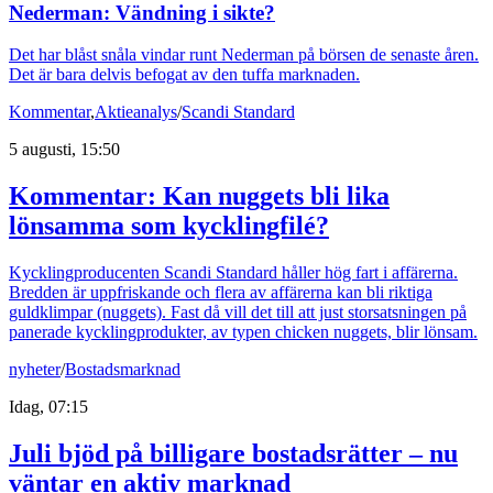
Nederman: Vändning i sikte?
Det har blåst snåla vindar runt Nederman på börsen de senaste åren.
Det är bara delvis befogat av den tuffa marknaden.
Kommentar
,
Aktieanalys
/
Scandi Standard
5 augusti, 15:50
Kommentar: Kan nuggets bli lika
lönsamma som kycklingfilé?
Kycklingproducenten Scandi Standard håller hög fart i affärerna.
Bredden är uppfriskande och flera av affärerna kan bli riktiga
guldklimpar (nuggets). Fast då vill det till att just storsatsningen på
panerade kycklingprodukter, av typen chicken nuggets, blir lönsam.
nyheter
/
Bostadsmarknad
Idag, 07:15
Juli bjöd på billigare bostadsrätter – nu
väntar en aktiv marknad