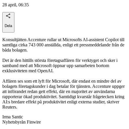
28 april, 06:35
Dela
Konsultjätten Accenture rullar ut Microsofts AI-assistent Copilot till
samtliga cirka 743 000 anställda, enligt ett pressmeddelande från de
båda bolagen.
Det är den hittills största företagsaffären för verktyget och sker i
samband med att Microsoft öppnar upp samarbeten bortom
exklusiviteten med OpenAI.
Affären ses som ett lyft för Microsoft, där endast en mindre del av
bolagets företagskunder i dag betalar för tjänsten. Accenture uppger
att införandet redan gett effekt, där en majoritet av användarna
rapporterar ökad produktivitet. Samtidigt kvarstår frågetecken kring
AI:s bredare effekt på produktivitet enligt externa studier, skriver
Reuters.
Irma Santic
Nyhetsbyrån Finwire