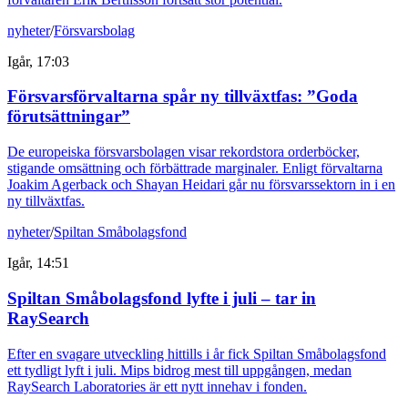
nyheter
/
Försvarsbolag
Igår, 17:03
Försvarsförvaltarna spår ny tillväxtfas: ”Goda
förutsättningar”
De europeiska försvarsbolagen visar rekordstora orderböcker,
stigande omsättning och förbättrade marginaler. Enligt förvaltarna
Joakim Agerback och Shayan Heidari går nu försvarssektorn in i en
ny tillväxtfas.
nyheter
/
Spiltan Småbolagsfond
Igår, 14:51
Spiltan Småbolagsfond lyfte i juli – tar in
RaySearch
Efter en svagare utveckling hittills i år fick Spiltan Småbolagsfond
ett tydligt lyft i juli. Mips bidrog mest till uppgången, medan
RaySearch Laboratories är ett nytt innehav i fonden.