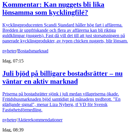
Kommentar: Kan nuggets bli lika
lönsamma som kycklingfilé?
Kycklingproducenten Scandi Standard håller hög fart i affärerna.
Bredden är uppfriskande och flera av affärerna kan bli riktiga
guldklimpar (nuggets). Fast då vill det till att just storsatsningen på
panerade kycklingprodukter, av typen chicken nuggets, blir lönsam.
nyheter
/
Bostadsmarknad
Idag, 07:15
Juli bjöd på billigare bostadsrätter – nu
väntar en aktiv marknad
Priserna på bostadsrätter sjönk i juli medan villapriserna ökade.
Fritidshusmarknaden bjöd samtidigt på månadens tredbrott. "En
glädjande signal", menar Liza Nyberg, tf VD för Svensk
Fastighetsförmedling.
nyheter
/
Aktierekommendationer
Idag, 08:39