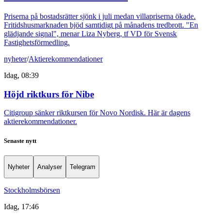
Priserna på bostadsrätter sjönk i juli medan villapriserna ökade.
Fritidshusmarknaden bjöd samtidigt på månadens tredbrott. "En
glädjande signal", menar Liza Nyberg, tf VD för Svensk
Fastighetsförmedling.
nyheter
/
Aktierekommendationer
Idag, 08:39
Höjd riktkurs för Nibe
Citigroup sänker riktkursen för Novo Nordisk. Här är dagens
aktierekommendationer.
Senaste nytt
Nyheter
Analyser
Telegram
Stockholmsbörsen
Idag, 17:46