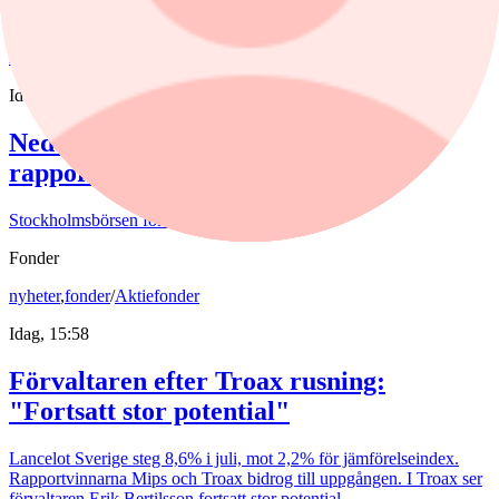
Köp
Sälj
nyheter
/
Stockholmsbörsen
Idag, 17:46
Nedåt för börsen efter blandad
rapportvecka
Stockholmsbörsen föll på veckans sista dag.
Fonder
nyheter
,
fonder
/
Aktiefonder
Idag, 15:58
Förvaltaren efter Troax rusning:
"Fortsatt stor potential"
Lancelot Sverige steg 8,6% i juli, mot 2,2% för jämförelseindex.
Rapportvinnarna Mips och Troax bidrog till uppgången. I Troax ser
förvaltaren Erik Bertilsson fortsatt stor potential.