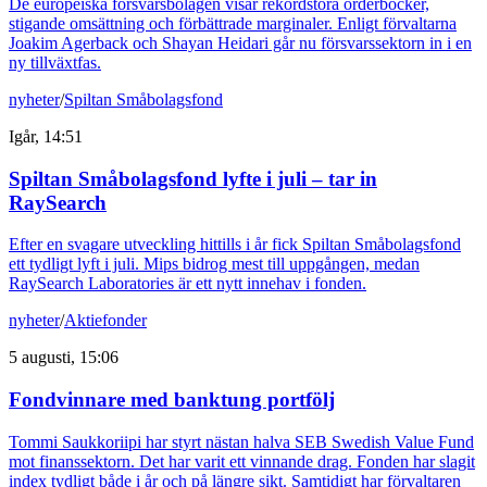
De europeiska försvarsbolagen visar rekordstora orderböcker,
stigande omsättning och förbättrade marginaler. Enligt förvaltarna
Joakim Agerback och Shayan Heidari går nu försvarssektorn in i en
ny tillväxtfas.
nyheter
/
Spiltan Småbolagsfond
Igår, 14:51
Spiltan Småbolagsfond lyfte i juli – tar in
RaySearch
Efter en svagare utveckling hittills i år fick Spiltan Småbolagsfond
ett tydligt lyft i juli. Mips bidrog mest till uppgången, medan
RaySearch Laboratories är ett nytt innehav i fonden.
nyheter
/
Aktiefonder
5 augusti, 15:06
Fondvinnare med banktung portfölj
Tommi Saukkoriipi har styrt nästan halva SEB Swedish Value Fund
mot finanssektorn. Det har varit ett vinnande drag. Fonden har slagit
index tydligt både i år och på längre sikt. Samtidigt har förvaltaren