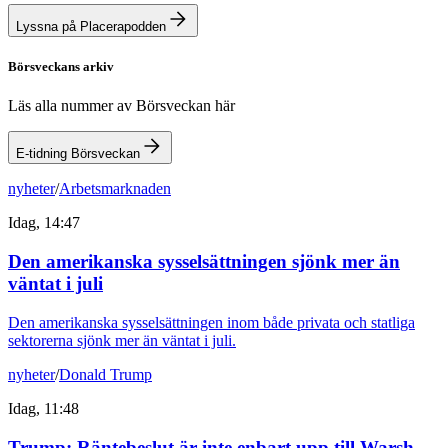
Lyssna på Placerapodden
Börsveckans arkiv
Läs alla nummer av Börsveckan här
E-tidning Börsveckan
nyheter
/
Arbetsmarknaden
Idag, 14:47
Den amerikanska sysselsättningen sjönk mer än
väntat i juli
Den amerikanska sysselsättningen inom både privata och statliga
sektorerna sjönk mer än väntat i juli.
nyheter
/
Donald Trump
Idag, 11:48
Trump: Räntebeslut är inte enbart upp till Warsh