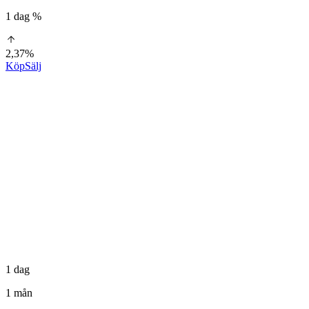
1 dag %
2,37%
Köp
Sälj
1 dag
1 mån