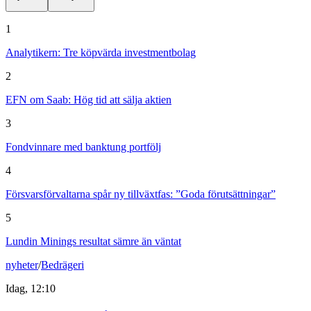
1
Analytikern: Tre köpvärda investmentbolag
2
EFN om Saab: Hög tid att sälja aktien
3
Fondvinnare med banktung portfölj
4
Försvarsförvaltarna spår ny tillväxtfas: ”Goda förutsättningar”
5
Lundin Minings resultat sämre än väntat
nyheter
/
Bedrägeri
Idag, 12:10