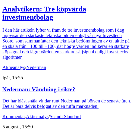
Analytikern: Tre köpvärda
investmentbolag
I den här artikeln lyfter vi fram de tre investmentbolag som i dag
uppvisar den starkaste tekniska bilden enligt vår nya Investtech
Score, som sammanfattar den tekniska bedömningen av en aktie på
en skala från –100 till +100, där högre värden indikerar en starkare
köpsignal och lägre värden en starkare säljsignal enligt Investtechs
algoritmer.
Aktieanalys
/
Nederman
Igår, 15:55
Nederman: Vändning i sikte?
Det har blåst snåla vindar runt Nederman på börsen de senaste åren.
Det är bara delvis befogat av den tuffa marknaden.
Kommentar
,
Aktieanalys
/
Scandi Standard
5 augusti, 15:50