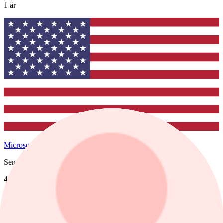
1 år
Microsoft
Senast
499,86
1 dag %
2,54%