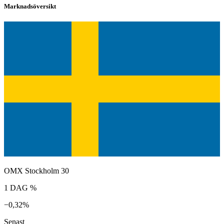
Marknadsöversikt
OMX Stockholm 30
1 DAG %
−0,32%
Senast