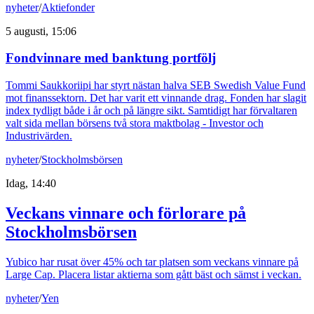
nyheter
/
Aktiefonder
5 augusti, 15:06
Fondvinnare med banktung portfölj
Tommi Saukkoriipi har styrt nästan halva SEB Swedish Value Fund
mot finanssektorn. Det har varit ett vinnande drag. Fonden har slagit
index tydligt både i år och på längre sikt. Samtidigt har förvaltaren
valt sida mellan börsens två stora maktbolag - Investor och
Industrivärden.
nyheter
/
Stockholmsbörsen
Idag, 14:40
Veckans vinnare och förlorare på
Stockholmsbörsen
Yubico har rusat över 45% och tar platsen som veckans vinnare på
Large Cap. Placera listar aktierna som gått bäst och sämst i veckan.
nyheter
/
Yen