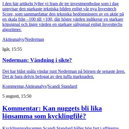
I den här artikeln lyfter vi fram de tre investmentbolag som i dag
uppvisar den starkaste tekniska bilden enligt vår nya Investtech
Score, som sammanfattar den tekniska bedömningen av en aktie på
en skala från –100 till +100, där högre värden indikerar en starkare
köpsignal och lägre värden en starkare säljsignal enligt Investtechs
algoritmer.
Aktieanalys
/
Nederman
Igår, 15:55
Nederman: Vändning i sikte?
Det har blåst snåla vindar runt Nederman på börsen de senaste åren.
Det är bara delvis befogat av den tuffa marknaden.
Kommentar
,
Aktieanalys
/
Scandi Standard
5 augusti, 15:50
Kommentar: Kan nuggets bli lika
lönsamma som kycklingfilé?
Kycklingproducenten Scandi Standard håller hög fart i affärerna.