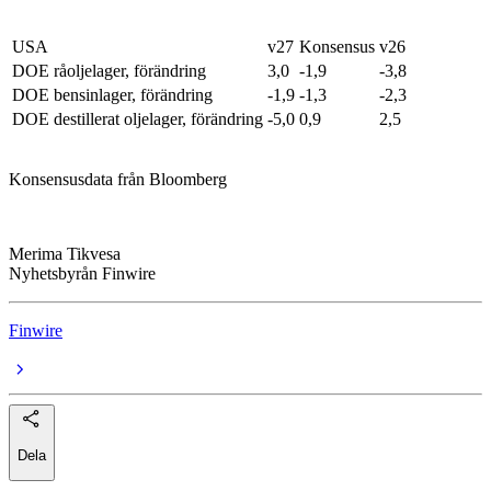
USA
v27
Konsensus
v26
DOE råoljelager, förändring
3,0
-1,9
-3,8
DOE bensinlager, förändring
-1,9
-1,3
-2,3
DOE destillerat oljelager, förändring
-5,0
0,9
2,5
Konsensusdata från Bloomberg
Merima Tikvesa
Nyhetsbyrån Finwire
Finwire
Dela