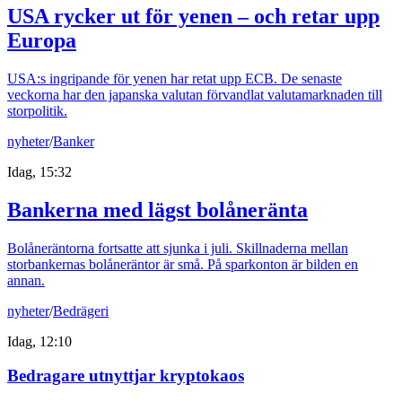
USA rycker ut för yenen – och retar upp
Europa
USA:s ingripande för yenen har retat upp ECB. De senaste
veckorna har den japanska valutan förvandlat valutamarknaden till
storpolitik.
nyheter
/
Banker
Idag, 15:32
Bankerna med lägst bolåneränta
Bolåneräntorna fortsatte att sjunka i juli. Skillnaderna mellan
storbankernas bolåneräntor är små. På sparkonton är bilden en
annan.
nyheter
/
Bedrägeri
Idag, 12:10
Bedragare utnyttjar kryptokaos