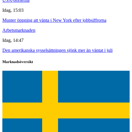
USA-börserna
Idag, 15:03
Munter öppning att vänta i New York efter jobbsiffrorna
Arbetsmarknaden
Idag, 14:47
Den amerikanska sysselsättningen sjönk mer än väntat i juli
Marknadsöversikt