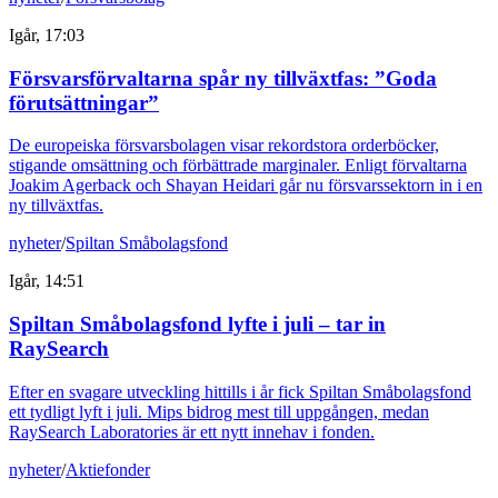
Igår, 17:03
Försvarsförvaltarna spår ny tillväxtfas: ”Goda
förutsättningar”
De europeiska försvarsbolagen visar rekordstora orderböcker,
stigande omsättning och förbättrade marginaler. Enligt förvaltarna
Joakim Agerback och Shayan Heidari går nu försvarssektorn in i en
ny tillväxtfas.
nyheter
/
Spiltan Småbolagsfond
Igår, 14:51
Spiltan Småbolagsfond lyfte i juli – tar in
RaySearch
Efter en svagare utveckling hittills i år fick Spiltan Småbolagsfond
ett tydligt lyft i juli. Mips bidrog mest till uppgången, medan
RaySearch Laboratories är ett nytt innehav i fonden.
nyheter
/
Aktiefonder