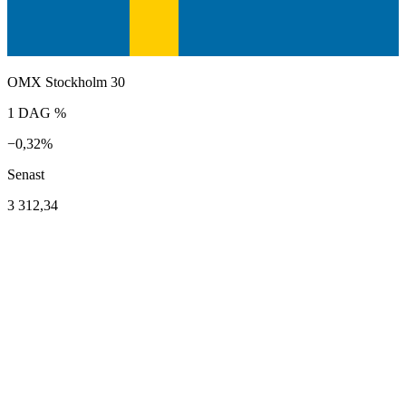
OMX Stockholm 30
1 DAG %
−0,32%
Senast
3 312,34