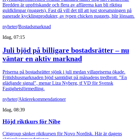
Bredden är uppfriskande och flera av affärerna kan bli riktiga
guldklimpar (nuggets). Fast då vill det till att just storsatsningen på
panerade kycklingprodukter, av typen chicken nuggets, blir lönsam.
nyheter
/
Bostadsmarknad
Idag, 07:15
Juli bjöd på billigare bostadsrätter – nu
väntar en aktiv marknad
Priserna på bostadsrätter sjönk i juli medan villapriserna ökade.
Fritidshusmarknaden bjöd samtidigt på månadens tredbrott. "En
glädjande signal", menar Liza Nyberg, tf VD för Svensk
Fastighetsförmedling.
nyheter
/
Aktierekommendationer
Idag, 08:39
Höjd riktkurs för Nibe
Citigroup sänker riktkursen för Novo Nordisk. Här är dagens