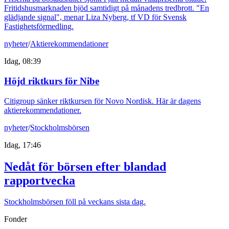
Fritidshusmarknaden bjöd samtidigt på månadens tredbrott. "En
glädjande signal", menar Liza Nyberg, tf VD för Svensk
Fastighetsförmedling.
nyheter
/
Aktierekommendationer
Idag, 08:39
Höjd riktkurs för Nibe
Citigroup sänker riktkursen för Novo Nordisk. Här är dagens
aktierekommendationer.
nyheter
/
Stockholmsbörsen
Idag, 17:46
Nedåt för börsen efter blandad
rapportvecka
Stockholmsbörsen föll på veckans sista dag.
Fonder