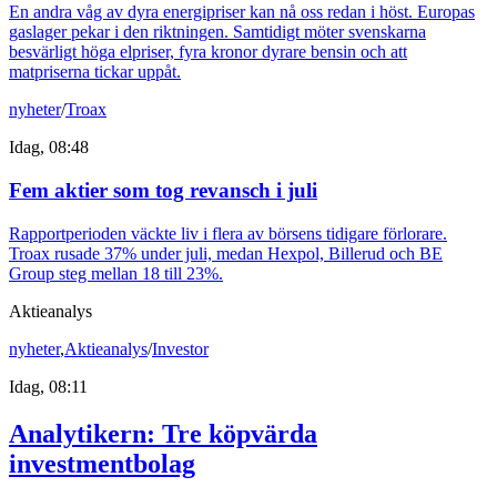
En andra våg av dyra energipriser kan nå oss redan i höst. Europas
gaslager pekar i den riktningen. Samtidigt möter svenskarna
besvärligt höga elpriser, fyra kronor dyrare bensin och att
matpriserna tickar uppåt.
nyheter
/
Troax
Idag, 08:48
Fem aktier som tog revansch i juli
Rapportperioden väckte liv i flera av börsens tidigare förlorare.
Troax rusade 37% under juli, medan Hexpol, Billerud och BE
Group steg mellan 18 till 23%.
Aktieanalys
nyheter
,
Aktieanalys
/
Investor
Idag, 08:11
Analytikern: Tre köpvärda
investmentbolag