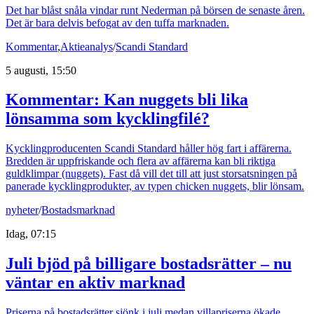
Det har blåst snåla vindar runt Nederman på börsen de senaste åren.
Det är bara delvis befogat av den tuffa marknaden.
Kommentar
,
Aktieanalys
/
Scandi Standard
5 augusti, 15:50
Kommentar: Kan nuggets bli lika
lönsamma som kycklingfilé?
Kycklingproducenten Scandi Standard håller hög fart i affärerna.
Bredden är uppfriskande och flera av affärerna kan bli riktiga
guldklimpar (nuggets). Fast då vill det till att just storsatsningen på
panerade kycklingprodukter, av typen chicken nuggets, blir lönsam.
nyheter
/
Bostadsmarknad
Idag, 07:15
Juli bjöd på billigare bostadsrätter – nu
väntar en aktiv marknad
Priserna på bostadsrätter sjönk i juli medan villapriserna ökade.