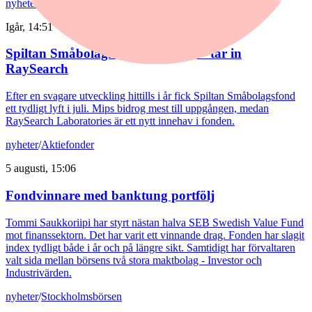
nyheter
/
Spiltan Småbolagsfond
Igår, 14:51
Spiltan Småbolagsfond lyfte i juli – tar in
RaySearch
Efter en svagare utveckling hittills i år fick Spiltan Småbolagsfond
ett tydligt lyft i juli. Mips bidrog mest till uppgången, medan
RaySearch Laboratories är ett nytt innehav i fonden.
nyheter
/
Aktiefonder
5 augusti, 15:06
Fondvinnare med banktung portfölj
Tommi Saukkoriipi har styrt nästan halva SEB Swedish Value Fund
mot finanssektorn. Det har varit ett vinnande drag. Fonden har slagit
index tydligt både i år och på längre sikt. Samtidigt har förvaltaren
valt sida mellan börsens två stora maktbolag - Investor och
Industrivärden.
nyheter
/
Stockholmsbörsen