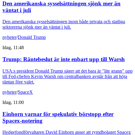
Den amerikanska sysselsättningen sjönk mer än
väntat i juli
Den amerikanska sysselsättningen inom både privata och statliga
sektorerna sjönk mer än väntat i juli.
nyheter
/
Donald Trump
Idag, 11:48
Trump: Räntebeslut är inte enbart upp till Warsh
USA:s president Donald Trump säger att det bara är "lite grann" upp
till Fed-chefen Kevin Warsh om centralbanken avstår från att höja
räntan före valet.
nyheter
/
SpaceX
Idag, 11:00
Einhorn varnar för spekulativ börstopp efter
Spacex-notering
Hedgefondförvaltaren David Einhorn anser att rymdbolaget Spacex