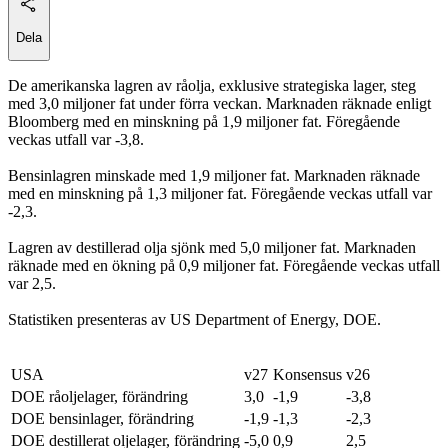
Dela
De amerikanska lagren av råolja, exklusive strategiska lager, steg
med 3,0 miljoner fat under förra veckan. Marknaden räknade enligt
Bloomberg med en minskning på 1,9 miljoner fat. Föregående
veckas utfall var -3,8.
Bensinlagren minskade med 1,9 miljoner fat. Marknaden räknade
med en minskning på 1,3 miljoner fat. Föregående veckas utfall var
-2,3.
Lagren av destillerad olja sjönk med 5,0 miljoner fat. Marknaden
räknade med en ökning på 0,9 miljoner fat. Föregående veckas utfall
var 2,5.
Statistiken presenteras av US Department of Energy, DOE.
USA
v27
Konsensus
v26
DOE råoljelager, förändring
3,0
-1,9
-3,8
DOE bensinlager, förändring
-1,9
-1,3
-2,3
DOE destillerat oljelager, förändring
-5,0
0,9
2,5