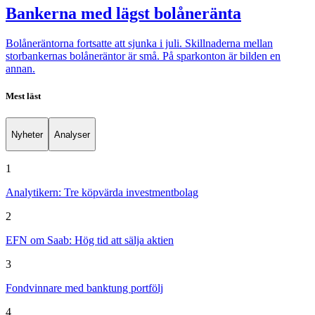
Bankerna med lägst bolåneränta
Bolåneräntorna fortsatte att sjunka i juli. Skillnaderna mellan
storbankernas bolåneräntor är små. På sparkonton är bilden en
annan.
Mest läst
Nyheter
Analyser
1
Analytikern: Tre köpvärda investmentbolag
2
EFN om Saab: Hög tid att sälja aktien
3
Fondvinnare med banktung portfölj
4