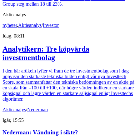
Group steg mellan 18 till 23%.
Aktieanalys
nyheter
,
Aktieanalys
/
Investor
Idag, 08:11
Analytikern: Tre köpvärda
investmentbolag
I den här artikeln lyfter vi fram de tre investmentbolag som i dag
uppvisar den starkaste tekniska bilden enligt vår nya Investtech
Score, som sammanfattar den tekniska bedömningen av en aktie på
en skala från –100 till +100, där högre värden indikerar en starkare
köpsignal och lägre värden en starkare säljsignal enligt Investtechs
algoritmer.
Aktieanalys
/
Nederman
Igår, 15:55
Nederman: Vändning i sikte?