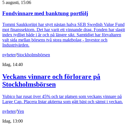
5 augusti, 15:06
Fondvinnare med banktung portfölj
Tommi Saukkoriipi har styrt nästan halva SEB Swedish Value Fund
mot finanssektorn. Det har varit ett vinnande drag. Fonden har slagit
index tydligt både i år och på längre sikt. Samtidigt har förvaltaren
valt sida mellan börsens två stora maktbolag - Investor och
Industrivärden.
nyheter
/
Stockholmsbörsen
Idag, 14:40
Veckans vinnare och förlorare på
Stockholmsbörsen
Yubico har rusat över 45% och tar platsen som veckans vinnare på
Large Cap. Placera listar aktierna som gått bäst och sämst i veckan.
nyheter
/
Yen
Idag, 13:00