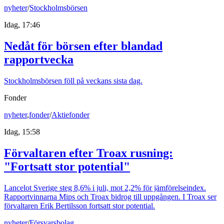
nyheter
/
Stockholmsbörsen
Idag, 17:46
Nedåt för börsen efter blandad
rapportvecka
Stockholmsbörsen föll på veckans sista dag.
Fonder
nyheter
,
fonder
/
Aktiefonder
Idag, 15:58
Förvaltaren efter Troax rusning:
"Fortsatt stor potential"
Lancelot Sverige steg 8,6% i juli, mot 2,2% för jämförelseindex.
Rapportvinnarna Mips och Troax bidrog till uppgången. I Troax ser
förvaltaren Erik Bertilsson fortsatt stor potential.
nyheter
/
Försvarsbolag