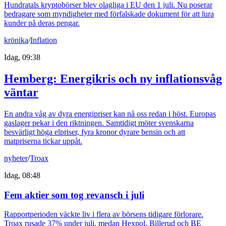
Hundratals kryptobörser blev olagliga i EU den 1 juli. Nu poserar
bedragare som myndigheter med förfalskade dokument för att lura
kunder på deras pengar.
krönika
/
Inflation
Idag, 09:38
Hemberg: Energikris och ny inflationsvåg
väntar
En andra våg av dyra energipriser kan nå oss redan i höst. Europas
gaslager pekar i den riktningen. Samtidigt möter svenskarna
besvärligt höga elpriser, fyra kronor dyrare bensin och att
matpriserna tickar uppåt.
nyheter
/
Troax
Idag, 08:48
Fem aktier som tog revansch i juli
Rapportperioden väckte liv i flera av börsens tidigare förlorare.
Troax rusade 37% under juli, medan Hexpol, Billerud och BE