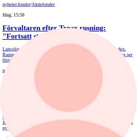
nyheter
,
fonder
/
Aktiefonder
Idag, 15:58
Förvaltaren efter Troax rusning:
"Fortsatt stor potential"
Lancelot Sverige steg 8,6% i juli, mot 2,2% för jämförelseindex.
Rapportvinnarna Mips och Troax bidrog till uppgången. I Troax ser
förvaltaren Erik Bertilsson fortsatt stor potential.
nyheter
/
Försvarsbolag
Igår, 17:03
Försvarsförvaltarna spår ny tillväxtfas: ”Goda
förutsättningar”
De europeiska försvarsbolagen visar rekordstora orderböcker,
stigande omsättning och förbättrade marginaler. Enligt förvaltarna
Joakim Agerback och Shayan Heidari går nu försvarssektorn in i en
ny tillväxtfas.