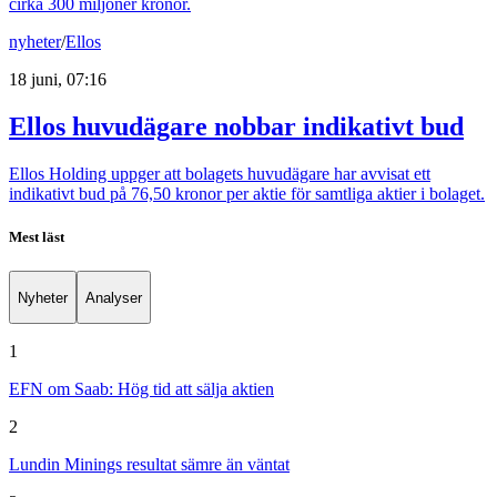
cirka 300 miljoner kronor.
nyheter
/
Ellos
18 juni, 07:16
Ellos huvudägare nobbar indikativt bud
Ellos Holding uppger att bolagets huvudägare har avvisat ett
indikativt bud på 76,50 kronor per aktie för samtliga aktier i bolaget.
Mest läst
Nyheter
Analyser
1
EFN om Saab: Hög tid att sälja aktien
2
Lundin Minings resultat sämre än väntat