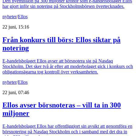
Den nyemission på 300 miljoner kronor som e-handelsbolaget Ellos
har gjort inför sin notering på Stockholmsbörsen övertecknades.
nyheter
/
Ellos
22 juni, 15:16
Från konkurs till börs: Ellos siktar på
notering
E-handelsbolaget Ellos avser att börsnotera sig på Nasdaq
Stockholm. Det sker två år efter att moderbolaget gick i konkurs och
obligationsägarna tog kontroll över verksamheten.
nyheter
/
Ellos
22 juni, 07:46
Ellos avser börsnoteras – vill ta in 300
miljoner
E-handelsbolaget Ellos har offentliggjort sin avsikt att genomföra en
börsnotering på Nasdaq Stockholm och i samband med det dra in