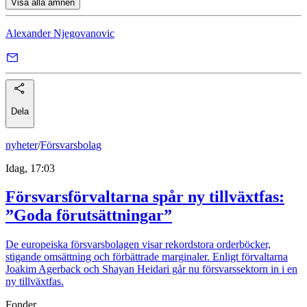
Visa alla ämnen
Alexander Njegovanovic
Dela
nyheter
/
Försvarsbolag
Idag, 17:03
Försvarsförvaltarna spår ny tillväxtfas:
”Goda förutsättningar”
De europeiska försvarsbolagen visar rekordstora orderböcker,
stigande omsättning och förbättrade marginaler. Enligt förvaltarna
Joakim Agerback och Shayan Heidari går nu försvarssektorn in i en
ny tillväxtfas.
Fonder