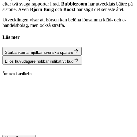
efter två svaga rapporter i rad.
Bubbleroom
har utvecklats bättre på
sistone. Även
Björn Borg
och
Boozt
har stigit det senaste året.
Utvecklingen visar att börsen kan belöna lönsamma kläd- och e-
handelsbolag, men också straffa.
Läs mer
Storbankerna mjölkar svenska sparare
Ellos huvudägare nobbar indikativt bud
Ämnen i artikeln
Ellos
Börsnotering
Nordic Capital
Boozt
Björn Borg