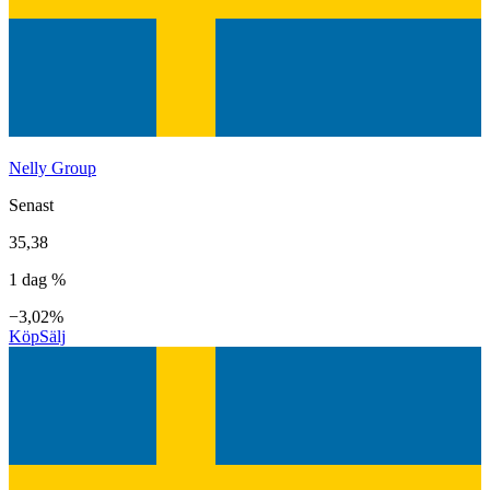
Nelly Group
Senast
35,38
1 dag %
−3,02%
Köp
Sälj