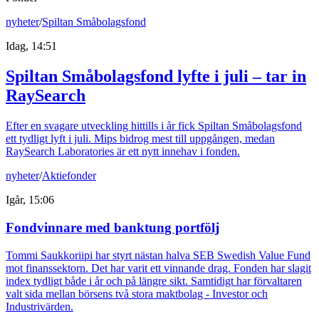
nyheter
/
Spiltan Småbolagsfond
Idag, 14:51
Spiltan Småbolagsfond lyfte i juli – tar in
RaySearch
Efter en svagare utveckling hittills i år fick Spiltan Småbolagsfond
ett tydligt lyft i juli. Mips bidrog mest till uppgången, medan
RaySearch Laboratories är ett nytt innehav i fonden.
nyheter
/
Aktiefonder
Igår, 15:06
Fondvinnare med banktung portfölj
Tommi Saukkoriipi har styrt nästan halva SEB Swedish Value Fund
mot finanssektorn. Det har varit ett vinnande drag. Fonden har slagit
index tydligt både i år och på längre sikt. Samtidigt har förvaltaren
valt sida mellan börsens två stora maktbolag - Investor och
Industrivärden.