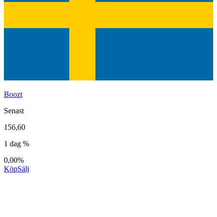
Boozt
Senast
156,60
1 dag %
0,00%
Köp
Sälj