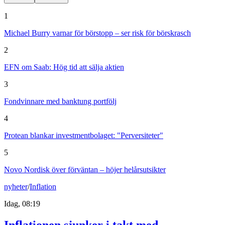
1
Michael Burry varnar för börstopp – ser risk för börskrasch
2
EFN om Saab: Hög tid att sälja aktien
3
Fondvinnare med banktung portfölj
4
Protean blankar investmentbolaget: "Perversiteter"
5
Novo Nordisk över förväntan – höjer helårsutsikter
nyheter
/
Inflation
Idag, 08:19
Inflationen sjunker i takt med