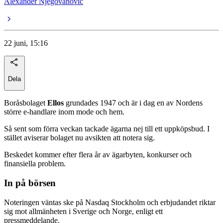
Alexander Njegovanovic
22 juni, 15:16
Dela
Boråsbolaget
Ellos
grundades 1947 och är i dag en av Nordens
större e-handlare inom mode och hem.
Så sent som förra veckan tackade ägarna nej till ett uppköpsbud. I
stället aviserar bolaget nu avsikten att notera sig.
Beskedet kommer efter flera år av ägarbyten, konkurser och
finansiella problem.
In på börsen
Noteringen väntas ske på Nasdaq Stockholm och erbjudandet riktar
sig mot allmänheten i Sverige och Norge, enligt ett
pressmeddelande.