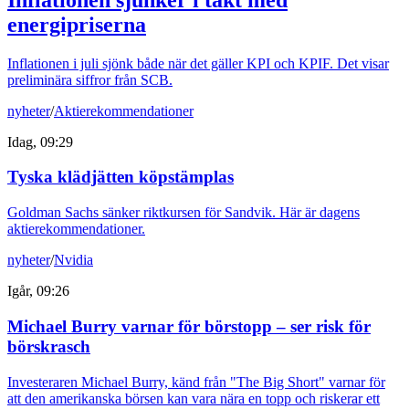
energipriserna
Inflationen i juli sjönk både när det gäller KPI och KPIF. Det visar
preliminära siffror från SCB.
nyheter
/
Aktierekommendationer
Idag, 09:29
Tyska klädjätten köpstämplas
Goldman Sachs sänker riktkursen för Sandvik. Här är dagens
aktierekommendationer.
nyheter
/
Nvidia
Igår, 09:26
Michael Burry varnar för börstopp – ser risk för
börskrasch
Investeraren Michael Burry, känd från "The Big Short" varnar för
att den amerikanska börsen kan vara nära en topp och riskerar ett