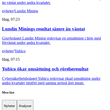
än väntat under andra kvartalet.
nyheter
/
Lundin Mining
Idag, 07:23
Lundin Minings resultat sämre än väntat
Gruvbolaget Lundin Mining redovisar en omsättning i linje med
förväntat under andra kvartalet.
nyheter
/
Yubico
Idag, 07:15
Yubico ökar omsättning och rörelseresultat
Cybersäkerhetsbolaget Yubico redovisar ökad omsättning under
andra kvartalet jämfört med samma period året innan.
Mest läst
Nyheter
Analyser