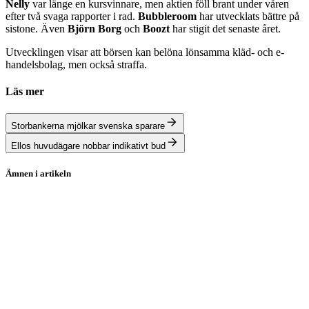
Nelly
var länge en kursvinnare, men aktien föll brant under våren
efter två svaga rapporter i rad.
Bubbleroom
har utvecklats bättre på
sistone. Även
Björn Borg
och
Boozt
har stigit det senaste året.
Utvecklingen visar att börsen kan belöna lönsamma kläd- och e-
handelsbolag, men också straffa.
Läs mer
Storbankerna mjölkar svenska sparare
Ellos huvudägare nobbar indikativt bud
Ämnen i artikeln
Ellos
Börsnotering
Nordic Capital
Boozt
Björn Borg