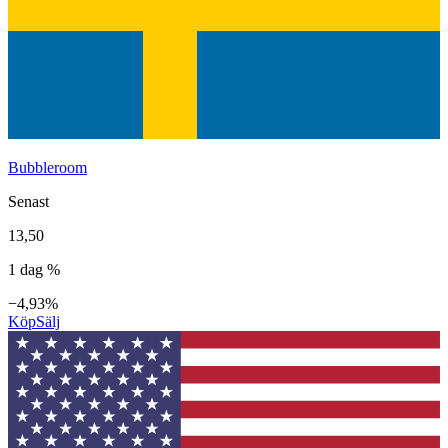
Bubbleroom
Senast
13,50
1 dag %
−4,93%
Köp
Sälj