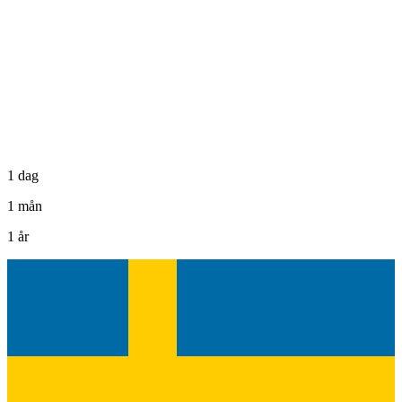
1 dag
1 mån
1 år