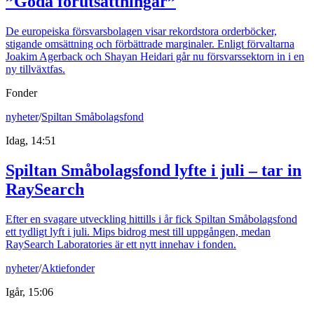
”Goda förutsättningar”
De europeiska försvarsbolagen visar rekordstora orderböcker,
stigande omsättning och förbättrade marginaler. Enligt förvaltarna
Joakim Agerback och Shayan Heidari går nu försvarssektorn in i en
ny tillväxtfas.
Fonder
nyheter
/
Spiltan Småbolagsfond
Idag, 14:51
Spiltan Småbolagsfond lyfte i juli – tar in
RaySearch
Efter en svagare utveckling hittills i år fick Spiltan Småbolagsfond
ett tydligt lyft i juli. Mips bidrog mest till uppgången, medan
RaySearch Laboratories är ett nytt innehav i fonden.
nyheter
/
Aktiefonder
Igår, 15:06