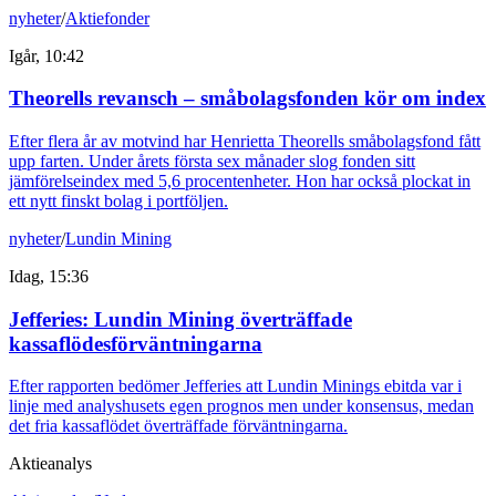
nyheter
/
Aktiefonder
Igår, 10:42
Theorells revansch – småbolagsfonden kör om index
Efter flera år av motvind har Henrietta Theorells småbolagsfond fått
upp farten. Under årets första sex månader slog fonden sitt
jämförelseindex med 5,6 procentenheter. Hon har också plockat in
ett nytt finskt bolag i portföljen.
nyheter
/
Lundin Mining
Idag, 15:36
Jefferies: Lundin Mining överträffade
kassaflödesförväntningarna
Efter rapporten bedömer Jefferies att Lundin Minings ebitda var i
linje med analyshusets egen prognos men under konsensus, medan
det fria kassaflödet överträffade förväntningarna.
Aktieanalys