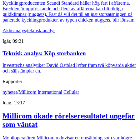
Kycklingproducenten Scandi Standard håller hög fart i affärerna.
Bredden är uppfriskande och flera av affärerna kan bli riktiga
guldklimpar (nuggets). Fast då vill det till att just storsatsningen på
panerade kycklingprodukter, av typen chicken nuggets, blir lönsam.
Aktieanalys
/
teknisk-analys
Igår, 09:21
Teknisk analys: Köp storbanken
Investtechs analytiker David Östblad lyfter fram två köpvärda aktier
och säljstämplar en.
Rapporter
nyheter
/
Millicom International Cellular
Idag, 13:17
Millicom ökade rörelseresultatet ungefär
som väntat
Mobiloperatören Millicom redovisar en omsättning som var högre