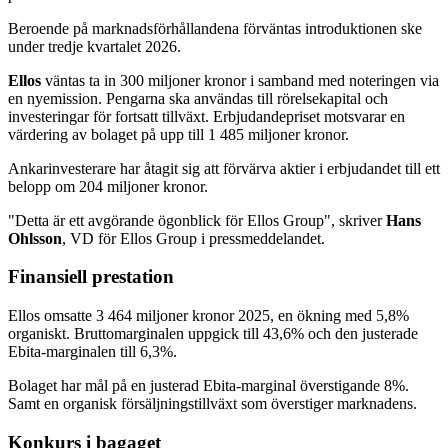
Beroende på marknadsförhållandena förväntas introduktionen ske
under tredje kvartalet 2026.
Ellos
väntas ta in 300 miljoner kronor i samband med noteringen via
en nyemission. Pengarna ska användas till rörelsekapital och
investeringar för fortsatt tillväxt. Erbjudandepriset motsvarar en
värdering av bolaget på upp till 1 485 miljoner kronor.
Ankarinvesterare har åtagit sig att förvärva aktier i erbjudandet till ett
belopp om 204 miljoner kronor.
"Detta är ett avgörande ögonblick för Ellos Group", skriver
Hans
Ohlsson
, VD för Ellos Group i pressmeddelandet.
Finansiell prestation
Ellos omsatte 3 464 miljoner kronor 2025, en ökning med 5,8%
organiskt. Bruttomarginalen uppgick till 43,6% och den justerade
Ebita-marginalen till 6,3%.
Bolaget har mål på en justerad Ebita-marginal överstigande 8%.
Samt en organisk försäljningstillväxt som överstiger marknadens.
Konkurs i bagaget