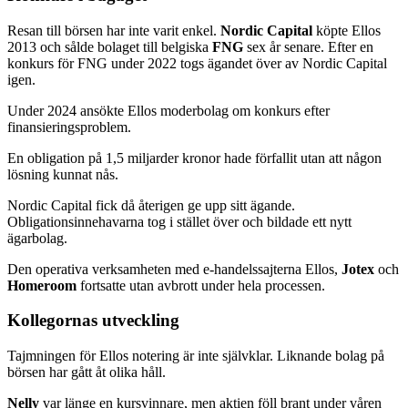
Resan till börsen har inte varit enkel.
Nordic Capital
köpte Ellos
2013 och sålde bolaget till belgiska
FNG
sex år senare. Efter en
konkurs för FNG under 2022 togs ägandet över av Nordic Capital
igen.
Under 2024 ansökte Ellos moderbolag om konkurs efter
finansieringsproblem.
En obligation på 1,5 miljarder kronor hade förfallit utan att någon
lösning kunnat nås.
Nordic Capital
fick då återigen ge upp sitt ägande.
Obligationsinnehavarna tog i stället över och bildade ett nytt
ägarbolag.
Den operativa verksamheten med e-handelssajterna Ellos,
Jotex
och
Homeroom
fortsatte utan avbrott under hela processen.
Kollegornas utveckling
Tajmningen för Ellos notering är inte självklar. Liknande bolag på
börsen har gått åt olika håll.
Nelly
var länge en kursvinnare, men aktien föll brant under våren