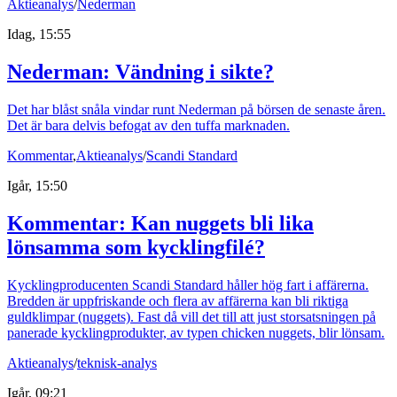
Aktieanalys
/
Nederman
Idag, 15:55
Nederman: Vändning i sikte?
Det har blåst snåla vindar runt Nederman på börsen de senaste åren.
Det är bara delvis befogat av den tuffa marknaden.
Kommentar
,
Aktieanalys
/
Scandi Standard
Igår, 15:50
Kommentar: Kan nuggets bli lika
lönsamma som kycklingfilé?
Kycklingproducenten Scandi Standard håller hög fart i affärerna.
Bredden är uppfriskande och flera av affärerna kan bli riktiga
guldklimpar (nuggets). Fast då vill det till att just storsatsningen på
panerade kycklingprodukter, av typen chicken nuggets, blir lönsam.
Aktieanalys
/
teknisk-analys
Igår, 09:21