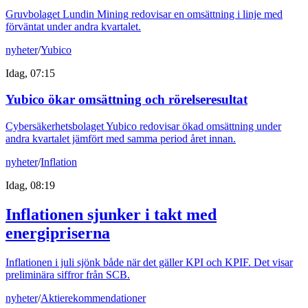
Gruvbolaget Lundin Mining redovisar en omsättning i linje med
förväntat under andra kvartalet.
nyheter
/
Yubico
Idag, 07:15
Yubico ökar omsättning och rörelseresultat
Cybersäkerhetsbolaget Yubico redovisar ökad omsättning under
andra kvartalet jämfört med samma period året innan.
nyheter
/
Inflation
Idag, 08:19
Inflationen sjunker i takt med
energipriserna
Inflationen i juli sjönk både när det gäller KPI och KPIF. Det visar
preliminära siffror från SCB.
nyheter
/
Aktierekommendationer