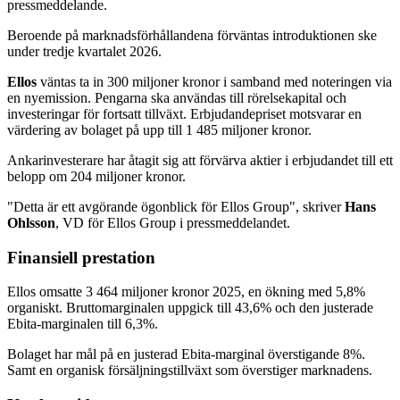
pressmeddelande.
Beroende på marknadsförhållandena förväntas introduktionen ske
under tredje kvartalet 2026.
Ellos
väntas ta in 300 miljoner kronor i samband med noteringen via
en nyemission. Pengarna ska användas till rörelsekapital och
investeringar för fortsatt tillväxt. Erbjudandepriset motsvarar en
värdering av bolaget på upp till 1 485 miljoner kronor.
Ankarinvesterare har åtagit sig att förvärva aktier i erbjudandet till ett
belopp om 204 miljoner kronor.
"Detta är ett avgörande ögonblick för Ellos Group", skriver
Hans
Ohlsson
, VD för Ellos Group i pressmeddelandet.
Finansiell prestation
Ellos omsatte 3 464 miljoner kronor 2025, en ökning med 5,8%
organiskt. Bruttomarginalen uppgick till 43,6% och den justerade
Ebita-marginalen till 6,3%.
Bolaget har mål på en justerad Ebita-marginal överstigande 8%.
Samt en organisk försäljningstillväxt som överstiger marknadens.