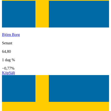
Björn Borg
Senast
64,80
1 dag %
−0,77%
Köp
Sälj