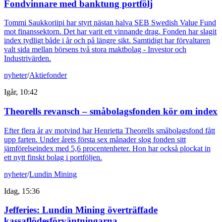
Fondvinnare med banktung portfölj
Tommi Saukkoriipi har styrt nästan halva SEB Swedish Value Fund
mot finanssektorn. Det har varit ett vinnande drag. Fonden har slagit
index tydligt både i år och på längre sikt. Samtidigt har förvaltaren
valt sida mellan börsens två stora maktbolag - Investor och
Industrivärden.
nyheter
/
Aktiefonder
Igår, 10:42
Theorells revansch – småbolagsfonden kör om index
Efter flera år av motvind har Henrietta Theorells småbolagsfond fått
upp farten. Under årets första sex månader slog fonden sitt
jämförelseindex med 5,6 procentenheter. Hon har också plockat in
ett nytt finskt bolag i portföljen.
nyheter
/
Lundin Mining
Idag, 15:36
Jefferies: Lundin Mining överträffade
kassaflödesförväntningarna