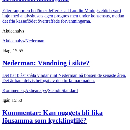
Efter rapporten bedömer Jefferies att Lundin Minings ebitda var i
linje med analyshusets egen prognos men under konsensus, medan
det fria kassaflödet överträffade förväntningarna.
Aktieanalys
Aktieanalys
/
Nederman
Idag, 15:55
Nederman: Vändning i sikte?
Det har blåst snåla vindar runt Nederman på börsen de senaste åren.
Det är bara delvis befogat av den tuffa marknaden.
Kommentar
,
Aktieanalys
/
Scandi Standard
Igår, 15:50
Kommentar: Kan nuggets bli lika
lönsamma som kycklingfilé?