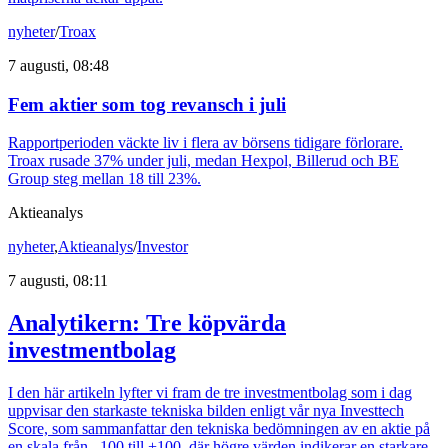
nyheter
/
Troax
7 augusti, 08:48
Fem aktier som tog revansch i juli
Rapportperioden väckte liv i flera av börsens tidigare förlorare.
Troax rusade 37% under juli, medan Hexpol, Billerud och BE
Group steg mellan 18 till 23%.
Aktieanalys
nyheter
,
Aktieanalys
/
Investor
7 augusti, 08:11
Analytikern: Tre köpvärda
investmentbolag
I den här artikeln lyfter vi fram de tre investmentbolag som i dag
uppvisar den starkaste tekniska bilden enligt vår nya Investtech
Score, som sammanfattar den tekniska bedömningen av en aktie på
en skala från –100 till +100, där högre värden indikerar en starkare