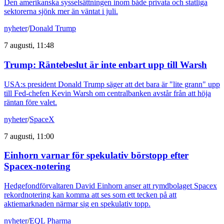
Den amerikanska sysselsättningen inom både privata och statliga
sektorerna sjönk mer än väntat i juli.
nyheter
/
Donald Trump
7 augusti, 11:48
Trump: Räntebeslut är inte enbart upp till Warsh
USA:s president Donald Trump säger att det bara är "lite grann" upp
till Fed-chefen Kevin Warsh om centralbanken avstår från att höja
räntan före valet.
nyheter
/
SpaceX
7 augusti, 11:00
Einhorn varnar för spekulativ börstopp efter
Spacex-notering
Hedgefondförvaltaren David Einhorn anser att rymdbolaget Spacex
rekordnotering kan komma att ses som ett tecken på att
aktiemarknaden närmar sig en spekulativ topp.
nyheter
/
EQL Pharma