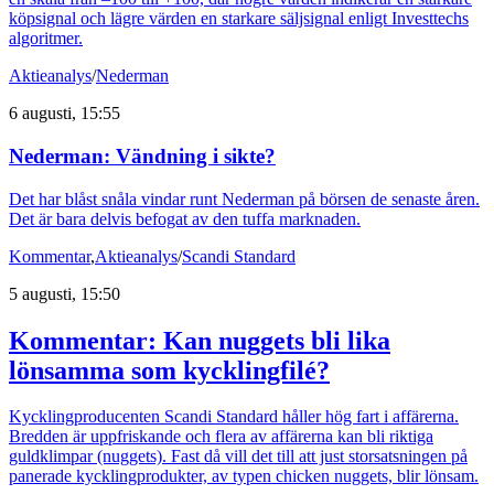
köpsignal och lägre värden en starkare säljsignal enligt Investtechs
algoritmer.
Aktieanalys
/
Nederman
6 augusti, 15:55
Nederman: Vändning i sikte?
Det har blåst snåla vindar runt Nederman på börsen de senaste åren.
Det är bara delvis befogat av den tuffa marknaden.
Kommentar
,
Aktieanalys
/
Scandi Standard
5 augusti, 15:50
Kommentar: Kan nuggets bli lika
lönsamma som kycklingfilé?
Kycklingproducenten Scandi Standard håller hög fart i affärerna.
Bredden är uppfriskande och flera av affärerna kan bli riktiga
guldklimpar (nuggets). Fast då vill det till att just storsatsningen på
panerade kycklingprodukter, av typen chicken nuggets, blir lönsam.