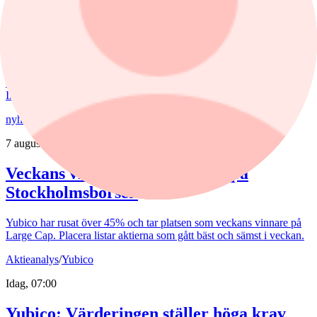
Fondvinnare med banktung portfölj
Tommi Saukkoriipi har styrt nästan halva SEB Swedish Value Fund
mot finanssektorn. Det har varit ett vinnande drag. Fonden har slagit
index tydligt både i år och på längre sikt. Samtidigt har förvaltaren
valt sida mellan börsens två stora maktbolag - Investor och
Industrivärden.
nyheter
/
Stockholmsbörsen
7 augusti, 14:40
Veckans vinnare och förlorare på
Stockholmsbörsen
Yubico har rusat över 45% och tar platsen som veckans vinnare på
Large Cap. Placera listar aktierna som gått bäst och sämst i veckan.
Aktieanalys
/
Yubico
Idag, 07:00
Yubico: Värderingen ställer höga krav