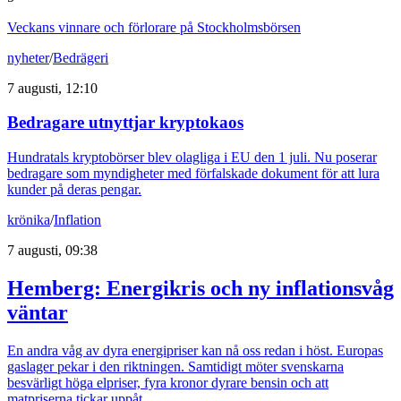
Veckans vinnare och förlorare på Stockholmsbörsen
nyheter
/
Bedrägeri
7 augusti, 12:10
Bedragare utnyttjar kryptokaos
Hundratals kryptobörser blev olagliga i EU den 1 juli. Nu poserar
bedragare som myndigheter med förfalskade dokument för att lura
kunder på deras pengar.
krönika
/
Inflation
7 augusti, 09:38
Hemberg: Energikris och ny inflationsvåg
väntar
En andra våg av dyra energipriser kan nå oss redan i höst. Europas
gaslager pekar i den riktningen. Samtidigt möter svenskarna
besvärligt höga elpriser, fyra kronor dyrare bensin och att
matpriserna tickar uppåt.