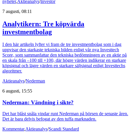
nyheter
,
Aktieanalys
/
Investor
7 augusti, 08:11
Analytikern: Tre köpvärda
investmentbolag
I den här artikeln lyfter vi fram de tre investmentbolag som i dag
uppvisar den starkaste tekniska bilden enligt vår nya Investtech
Score, som sammanfattar den tekniska bedömningen av en aktie på
en skala från –100 till +100, där högre värden indikerar en starkare
köpsignal och lägre värden en starkare säljsignal enligt Investtechs
algoritmer.
Aktieanalys
/
Nederman
6 augusti, 15:55
Nederman: Vändning i sikte?
Det har blåst snåla vindar runt Nederman på börsen de senaste åren.
Det är bara delvis befogat av den tuffa marknaden.
Kommentar
,
Aktieanalys
/
Scandi Standard