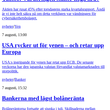
Aktien har rusat 45% efter torsdagens starka kvartalsrapport. Ändå
är vi inte helt säkra på om detta verkligen var vändningen för
cybersäkerhetsbolaget.
nyheter
/
Yen
7 augusti, 13:00
USA rycker ut för yenen – och retar upp
Europa
USA:s ingripande för yenen har retat upp ECB. De senaste
veckorna har den japanska valutan förvandlat valutamarknaden till
storpolitik.
nyheter
/
Banker
7 augusti, 15:32
Bankerna med lägst bolåneränta
Bolåneräntorna fortsatte att sjunka i juli. Skillnaderna mellan