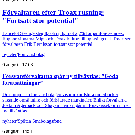
Förvaltaren efter Troax rusning:
"Fortsatt stor potential"
Lancelot Sverige steg 8,6% i juli, mot 2,2% för jämförelseindex.
Rapportvinnarna Mips och Troax bidrog till uppgången. I Troax ser
förvaltaren Erik Bertilsson fortsatt stor potential.
nyheter
/
Försvarsbolag
6 augusti, 17:03
Försvarsförvaltarna spår ny tillväxtfas: ”Goda
förutsättningar”
De europeiska försvarsbolagen visar rekordstora orderböcker,
stigande omsättning och förbättrade marginaler. Enligt förvaltarna
Joakim Agerback och Shayan Heidari går nu försvarssektorn in i en
ny tillväxtfas.
nyheter
/
Spiltan Småbolagsfond
6 augusti, 14:51