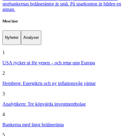
storbankernas bolåneräntor är små. På sparkonton är bilden en
annan.
Mest läst
Nyheter
Analyser
1
USA rycker ut för yenen – och retar upp Europa
2
Hemberg: Energikris och ny inflationsvåg väntar
3
Analytikern: Tre köpvärda investmentbolag
4
Bankerna med lägst bolåneränta
5