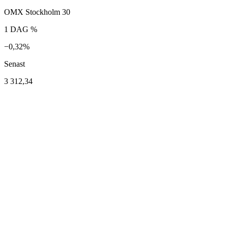
OMX Stockholm 30
1 DAG %
−0,32%
Senast
3 312,34