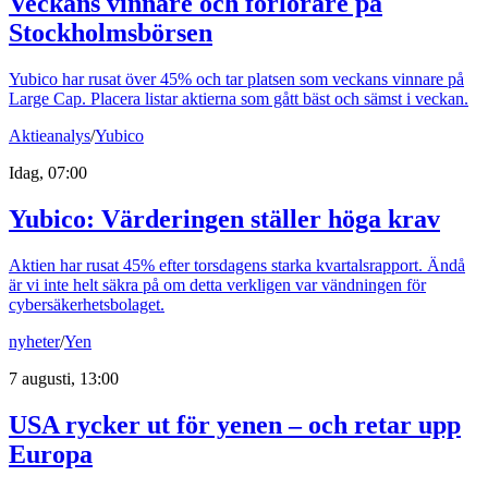
Veckans vinnare och förlorare på
Stockholmsbörsen
Yubico har rusat över 45% och tar platsen som veckans vinnare på
Large Cap. Placera listar aktierna som gått bäst och sämst i veckan.
Aktieanalys
/
Yubico
Idag, 07:00
Yubico: Värderingen ställer höga krav
Aktien har rusat 45% efter torsdagens starka kvartalsrapport. Ändå
är vi inte helt säkra på om detta verkligen var vändningen för
cybersäkerhetsbolaget.
nyheter
/
Yen
7 augusti, 13:00
USA rycker ut för yenen – och retar upp
Europa