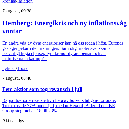
krönika
/
Inflation
7 augusti, 09:38
Hemberg: Energikris och ny inflationsvåg
väntar
En andra våg av dyra energipriser kan nå oss redan i höst. Europas
gaslager pekar i den riktningen. Samtidigt möter svenskarna
besvärligt höga elpriser, fyra kronor dyrare bensin och att
matpriserna tickar uppåt.
nyheter
/
Troax
7 augusti, 08:48
Fem aktier som tog revansch i juli
Rapportperioden väckte liv i flera av börsens tidigare förlorare.
Troax rusade 37% under juli, medan Hexpol, Billerud och BE
Group steg mellan 18 till 23%.
Aktieanalys