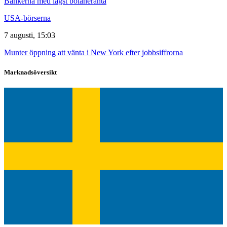
Bankerna med lägst bolåneränta
USA-börserna
7 augusti, 15:03
Munter öppning att vänta i New York efter jobbsiffrorna
Marknadsöversikt