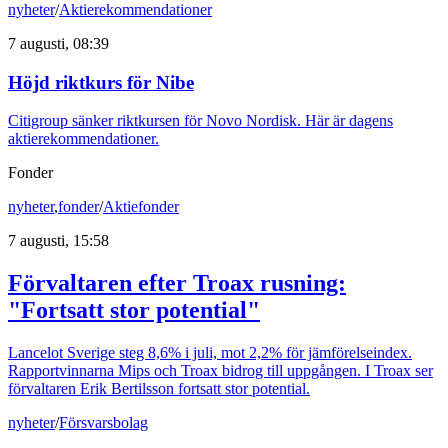
nyheter
/
Aktierekommendationer
7 augusti, 08:39
Höjd riktkurs för Nibe
Citigroup sänker riktkursen för Novo Nordisk. Här är dagens
aktierekommendationer.
Fonder
nyheter
,
fonder
/
Aktiefonder
7 augusti, 15:58
Förvaltaren efter Troax rusning:
"Fortsatt stor potential"
Lancelot Sverige steg 8,6% i juli, mot 2,2% för jämförelseindex.
Rapportvinnarna Mips och Troax bidrog till uppgången. I Troax ser
förvaltaren Erik Bertilsson fortsatt stor potential.
nyheter
/
Försvarsbolag