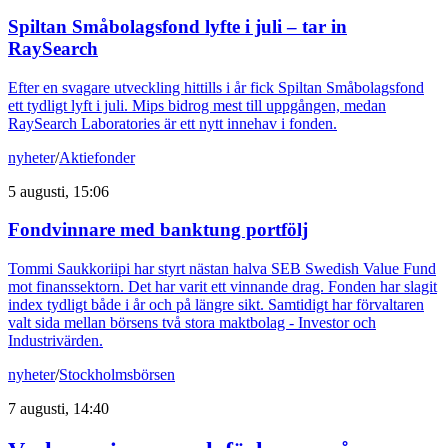
Spiltan Småbolagsfond lyfte i juli – tar in
RaySearch
Efter en svagare utveckling hittills i år fick Spiltan Småbolagsfond
ett tydligt lyft i juli. Mips bidrog mest till uppgången, medan
RaySearch Laboratories är ett nytt innehav i fonden.
nyheter
/
Aktiefonder
5 augusti, 15:06
Fondvinnare med banktung portfölj
Tommi Saukkoriipi har styrt nästan halva SEB Swedish Value Fund
mot finanssektorn. Det har varit ett vinnande drag. Fonden har slagit
index tydligt både i år och på längre sikt. Samtidigt har förvaltaren
valt sida mellan börsens två stora maktbolag - Investor och
Industrivärden.
nyheter
/
Stockholmsbörsen
7 augusti, 14:40