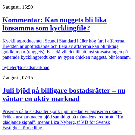
5 augusti, 15:50
Kommentar: Kan nuggets bli lika
lönsamma som kycklingfilé?
Kycklingproducenten Scandi Standard håller hög fart i affärerna.
Bredden är uppfriskande och flera av affärerna kan bli riktiga
guldklimpar (nuggets). Fast då vill det till att just storsatsningen på
panerade kycklingprodukter, av typen chicken nuggets, blir lönsam.
nyheter
/
Bostadsmarknad
7 augusti, 07:15
Juli bjöd på billigare bostadsrätter – nu
väntar en aktiv marknad
Priserna på bostadsrätter sjönk i juli medan villapriserna ökade.
Fritidshusmarknaden bjöd samtidigt på månadens tredbrott. "En
glädjande signal", menar Liza Nyberg, tf VD för Svensk
Fastighetsförmedling.