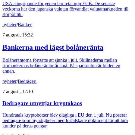
USA:s ingripande för yenen har retat upp ECB. De senaste
veckorna har den japanska valutan förvandlat valutamarknaden till
storpolitik.
nyheter
/
Banker
7 augusti, 15:32
Bankerna med lägst bolåneränta
Bolåneräntorna fortsatte att sjunka i juli. Skillnaderna mellan
storbankernas bolåneräntor är små. På sparkonton är bilden en
annan.
nyheter
/
Bedrägeri
7 augusti, 12:10
Bedragare utnyttjar kryptokaos
Hundratals kryptobörser blev olagliga i EU den 1 juli. Nu poserar
bedragare som myndigheter med förfalskade dokument för att lura
kunder på deras pengar.