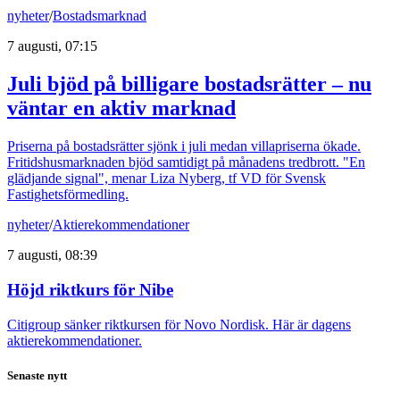
nyheter
/
Bostadsmarknad
7 augusti, 07:15
Juli bjöd på billigare bostadsrätter – nu
väntar en aktiv marknad
Priserna på bostadsrätter sjönk i juli medan villapriserna ökade.
Fritidshusmarknaden bjöd samtidigt på månadens tredbrott. "En
glädjande signal", menar Liza Nyberg, tf VD för Svensk
Fastighetsförmedling.
nyheter
/
Aktierekommendationer
7 augusti, 08:39
Höjd riktkurs för Nibe
Citigroup sänker riktkursen för Novo Nordisk. Här är dagens
aktierekommendationer.
Senaste nytt