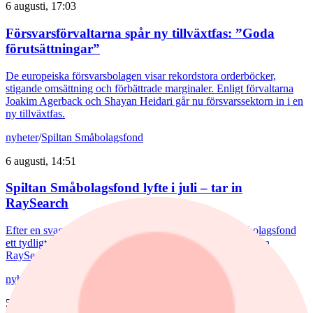
6 augusti, 17:03
Försvarsförvaltarna spår ny tillväxtfas: ”Goda
förutsättningar”
De europeiska försvarsbolagen visar rekordstora orderböcker,
stigande omsättning och förbättrade marginaler. Enligt förvaltarna
Joakim Agerback och Shayan Heidari går nu försvarssektorn in i en
ny tillväxtfas.
nyheter
/
Spiltan Småbolagsfond
6 augusti, 14:51
Spiltan Småbolagsfond lyfte i juli – tar in
RaySearch
Efter en svagare utveckling hittills i år fick Spiltan Småbolagsfond
ett tydligt lyft i juli. Mips bidrog mest till uppgången, medan
RaySearch Laboratories är ett nytt innehav i fonden.
nyheter
/
Aktiefonder
5 augusti, 15:06