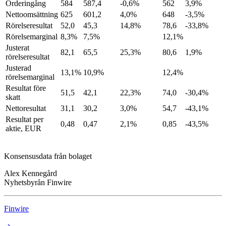
Orderingång
584
587,4
-0,6%
562
3,9%
Nettoomsättning
625
601,2
4,0%
648
-3,5%
Rörelseresultat
52,0
45,3
14,8%
78,6
-33,8%
Rörelsemarginal
8,3%
7,5%
12,1%
Justerat
82,1
65,5
25,3%
80,6
1,9%
rörelseresultat
Justerad
13,1%
10,9%
12,4%
rörelsemarginal
Resultat före
51,5
42,1
22,3%
74,0
-30,4%
skatt
Nettoresultat
31,1
30,2
3,0%
54,7
-43,1%
Resultat per
0,48
0,47
2,1%
0,85
-43,5%
aktie, EUR
Konsensusdata från bolaget
Alex Kennegård
Nyhetsbyrån Finwire
Finwire