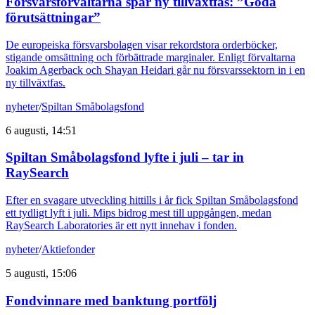
Försvarsförvaltarna spår ny tillväxtfas: ”Goda
förutsättningar”
De europeiska försvarsbolagen visar rekordstora orderböcker,
stigande omsättning och förbättrade marginaler. Enligt förvaltarna
Joakim Agerback och Shayan Heidari går nu försvarssektorn in i en
ny tillväxtfas.
nyheter
/
Spiltan Småbolagsfond
6 augusti, 14:51
Spiltan Småbolagsfond lyfte i juli – tar in
RaySearch
Efter en svagare utveckling hittills i år fick Spiltan Småbolagsfond
ett tydligt lyft i juli. Mips bidrog mest till uppgången, medan
RaySearch Laboratories är ett nytt innehav i fonden.
nyheter
/
Aktiefonder
5 augusti, 15:06
Fondvinnare med banktung portfölj