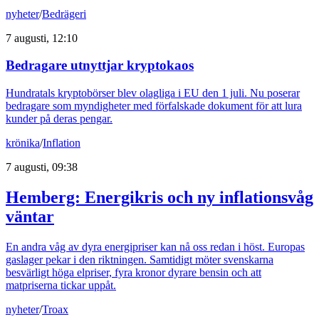
nyheter
/
Bedrägeri
7 augusti, 12:10
Bedragare utnyttjar kryptokaos
Hundratals kryptobörser blev olagliga i EU den 1 juli. Nu poserar
bedragare som myndigheter med förfalskade dokument för att lura
kunder på deras pengar.
krönika
/
Inflation
7 augusti, 09:38
Hemberg: Energikris och ny inflationsvåg
väntar
En andra våg av dyra energipriser kan nå oss redan i höst. Europas
gaslager pekar i den riktningen. Samtidigt möter svenskarna
besvärligt höga elpriser, fyra kronor dyrare bensin och att
matpriserna tickar uppåt.
nyheter
/
Troax