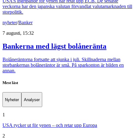
USA:s ingripande för yenen har retat upp ECB. De senaste
veckorna har den japanska valutan förvandlat valutamarknaden till
storpolitik.
nyheter
/
Banker
7 augusti, 15:32
Bankerna med lägst bolåneränta
Bolåneräntorna fortsatte att sjunka i juli. Skillnaderna mellan
storbankernas bolåneräntor är små. På sparkonton är bilden en
annan.
Mest läst
Nyheter
Analyser
1
USA rycker ut för yenen – och retar upp Europa
2