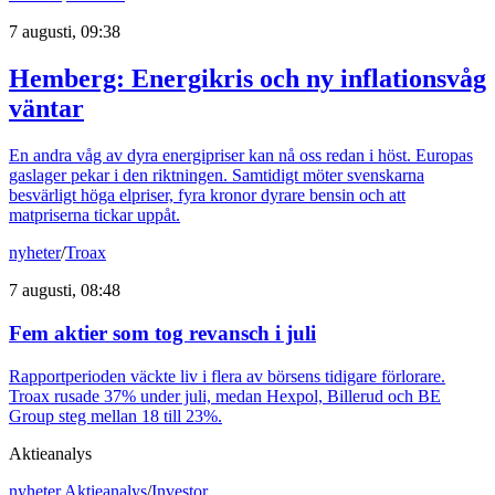
7 augusti, 09:38
Hemberg: Energikris och ny inflationsvåg
väntar
En andra våg av dyra energipriser kan nå oss redan i höst. Europas
gaslager pekar i den riktningen. Samtidigt möter svenskarna
besvärligt höga elpriser, fyra kronor dyrare bensin och att
matpriserna tickar uppåt.
nyheter
/
Troax
7 augusti, 08:48
Fem aktier som tog revansch i juli
Rapportperioden väckte liv i flera av börsens tidigare förlorare.
Troax rusade 37% under juli, medan Hexpol, Billerud och BE
Group steg mellan 18 till 23%.
Aktieanalys
nyheter
,
Aktieanalys
/
Investor