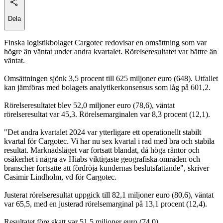
Dela
Finska logistikbolaget Cargotec redovisar en omsättning som var
högre än väntat under andra kvartalet. Rörelseresultatet var bättre än
väntat.
Omsättningen sjönk 3,5 procent till 625 miljoner euro (648). Utfallet
kan jämföras med bolagets analytikerkonsensus som låg på 601,2.
Rörelseresultatet blev 52,0 miljoner euro (78,6), väntat
rörelseresultat var 45,3. Rörelsemarginalen var 8,3 procent (12,1).
"Det andra kvartalet 2024 var ytterligare ett operationellt stabilt
kvartal för Cargotec. Vi har nu sex kvartal i rad med bra och stabila
resultat. Marknadsläget var fortsatt blandat, då höga räntor och
osäkerhet i några av Hiabs viktigaste geografiska områden och
branscher fortsatte att fördröja kundernas beslutsfattande", skriver
Casimir Lindholm, vd för Cargotec.
Justerat rörelseresultat uppgick till 82,1 miljoner euro (80,6), väntat
var 65,5, med en justerad rörelsemarginal på 13,1 procent (12,4).
Resultatet före skatt var 51,5 miljoner euro (74,0),