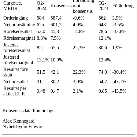
Förändring
Cargotec,
Q2-
Q2-
Konsensus
mot
Förändring
MEUR
2024
2023
konsensus
Orderingång
584
587,4
-0,6%
562
3,9%
Nettoomsättning
625
601,2
4,0%
648
-3,5%
Rörelseresultat
52,0
45,3
14,8%
78,6
-33,8%
Rörelsemarginal
8,3%
7,5%
12,1%
Justerat
82,1
65,5
25,3%
80,6
1,9%
rörelseresultat
Justerad
13,1%
10,9%
12,4%
rörelsemarginal
Resultat före
51,5
42,1
22,3%
74,0
-30,4%
skatt
Nettoresultat
31,1
30,2
3,0%
54,7
-43,1%
Resultat per
0,48
0,47
2,1%
0,85
-43,5%
aktie, EUR
Konsensusdata från bolaget
Alex Kennegård
Nyhetsbyrån Finwire