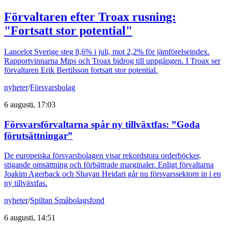
Förvaltaren efter Troax rusning:
"Fortsatt stor potential"
Lancelot Sverige steg 8,6% i juli, mot 2,2% för jämförelseindex.
Rapportvinnarna Mips och Troax bidrog till uppgången. I Troax ser
förvaltaren Erik Bertilsson fortsatt stor potential.
nyheter
/
Försvarsbolag
6 augusti, 17:03
Försvarsförvaltarna spår ny tillväxtfas: ”Goda
förutsättningar”
De europeiska försvarsbolagen visar rekordstora orderböcker,
stigande omsättning och förbättrade marginaler. Enligt förvaltarna
Joakim Agerback och Shayan Heidari går nu försvarssektorn in i en
ny tillväxtfas.
nyheter
/
Spiltan Småbolagsfond
6 augusti, 14:51