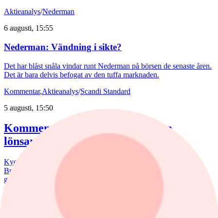
Aktieanalys
/
Nederman
6 augusti, 15:55
Nederman: Vändning i sikte?
Det har blåst snåla vindar runt Nederman på börsen de senaste åren.
Det är bara delvis befogat av den tuffa marknaden.
Kommentar
,
Aktieanalys
/
Scandi Standard
5 augusti, 15:50
Kommentar: Kan nuggets bli lika
lönsamma som kycklingfilé?
Kycklingproducenten Scandi Standard håller hög fart i affärerna.
Bredden är uppfriskande och flera av affärerna kan bli riktiga
guldklimpar (nuggets). Fast då vill det till att just storsatsningen på
panerade kycklingprodukter, av typen chicken nuggets, blir lönsam.
nyheter
/
Bostadsmarknad