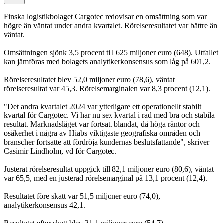
Finska logistikbolaget Cargotec redovisar en omsättning som var
högre än väntat under andra kvartalet. Rörelseresultatet var bättre än
väntat.
Omsättningen sjönk 3,5 procent till 625 miljoner euro (648). Utfallet
kan jämföras med bolagets analytikerkonsensus som låg på 601,2.
Rörelseresultatet blev 52,0 miljoner euro (78,6), väntat
rörelseresultat var 45,3. Rörelsemarginalen var 8,3 procent (12,1).
"Det andra kvartalet 2024 var ytterligare ett operationellt stabilt
kvartal för Cargotec. Vi har nu sex kvartal i rad med bra och stabila
resultat. Marknadsläget var fortsatt blandat, då höga räntor och
osäkerhet i några av Hiabs viktigaste geografiska områden och
branscher fortsatte att fördröja kundernas beslutsfattande", skriver
Casimir Lindholm, vd för Cargotec.
Justerat rörelseresultat uppgick till 82,1 miljoner euro (80,6), väntat
var 65,5, med en justerad rörelsemarginal på 13,1 procent (12,4).
Resultatet före skatt var 51,5 miljoner euro (74,0),
analytikerkonsensus 42,1.
Resultatet efter skatt blev 31,1 miljoner euro (54,7),