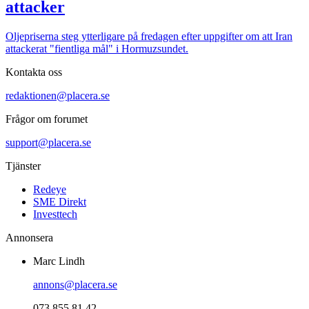
attacker
Oljepriserna steg ytterligare på fredagen efter uppgifter om att Iran
attackerat "fientliga mål" i Hormuzsundet.
Kontakta oss
redaktionen@placera.se
Frågor om forumet
support@placera.se
Tjänster
Redeye
SME Direkt
Investtech
Annonsera
Marc Lindh
annons@placera.se
073 855 81 42