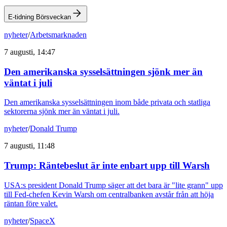
E-tidning Börsveckan
nyheter
/
Arbetsmarknaden
7 augusti, 14:47
Den amerikanska sysselsättningen sjönk mer än
väntat i juli
Den amerikanska sysselsättningen inom både privata och statliga
sektorerna sjönk mer än väntat i juli.
nyheter
/
Donald Trump
7 augusti, 11:48
Trump: Räntebeslut är inte enbart upp till Warsh
USA:s president Donald Trump säger att det bara är "lite grann" upp
till Fed-chefen Kevin Warsh om centralbanken avstår från att höja
räntan före valet.
nyheter
/
SpaceX