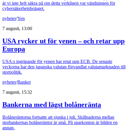
är vi inte helt säkra på om detta verkligen var vändningen för
cybersäkerhetsbolaget.
nyheter
/
Yen
7 augusti, 13:00
USA rycker ut för yenen – och retar upp
Europa
USA:s ingripande för yenen har retat upp ECB. De senaste
veckorna har den japanska valutan förvandlat valutamarknaden till
storpolitik.
nyheter
/
Banker
7 augusti, 15:32
Bankerna med lägst bolåneränta
Bolåneräntorna fortsatte att sjunka i juli. Skillnaderna mellan
storbankernas bolåneräntor är små. På sparkonton är bilden en
annan.