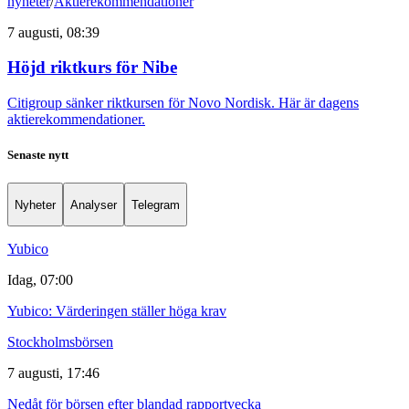
nyheter
/
Aktierekommendationer
7 augusti, 08:39
Höjd riktkurs för Nibe
Citigroup sänker riktkursen för Novo Nordisk. Här är dagens
aktierekommendationer.
Senaste nytt
Nyheter
Analyser
Telegram
Yubico
Idag, 07:00
Yubico: Värderingen ställer höga krav
Stockholmsbörsen
7 augusti, 17:46
Nedåt för börsen efter blandad rapportvecka