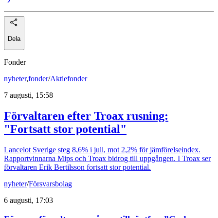
Dela
Fonder
nyheter
,
fonder
/
Aktiefonder
7 augusti, 15:58
Förvaltaren efter Troax rusning:
"Fortsatt stor potential"
Lancelot Sverige steg 8,6% i juli, mot 2,2% för jämförelseindex.
Rapportvinnarna Mips och Troax bidrog till uppgången. I Troax ser
förvaltaren Erik Bertilsson fortsatt stor potential.
nyheter
/
Försvarsbolag
6 augusti, 17:03