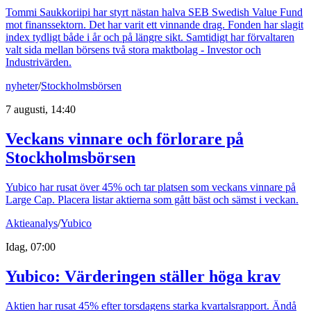
Tommi Saukkoriipi har styrt nästan halva SEB Swedish Value Fund
mot finanssektorn. Det har varit ett vinnande drag. Fonden har slagit
index tydligt både i år och på längre sikt. Samtidigt har förvaltaren
valt sida mellan börsens två stora maktbolag - Investor och
Industrivärden.
nyheter
/
Stockholmsbörsen
7 augusti, 14:40
Veckans vinnare och förlorare på
Stockholmsbörsen
Yubico har rusat över 45% och tar platsen som veckans vinnare på
Large Cap. Placera listar aktierna som gått bäst och sämst i veckan.
Aktieanalys
/
Yubico
Idag, 07:00
Yubico: Värderingen ställer höga krav
Aktien har rusat 45% efter torsdagens starka kvartalsrapport. Ändå