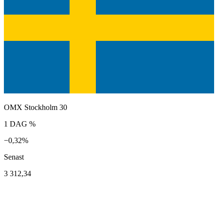
OMX Stockholm 30
1 DAG %
−0,32%
Senast
3 312,34