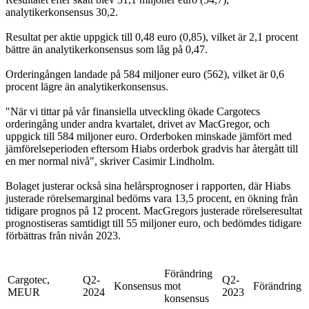
analytikerkonsensus 30,2.
Resultat per aktie uppgick till 0,48 euro (0,85), vilket är 2,1 procent
bättre än analytikerkonsensus som låg på 0,47.
Orderingången landade på 584 miljoner euro (562), vilket är 0,6
procent lägre än analytikerkonsensus.
"När vi tittar på vår finansiella utveckling ökade Cargotecs
orderingång under andra kvartalet, drivet av MacGregor, och
uppgick till 584 miljoner euro. Orderboken minskade jämfört med
jämförelseperioden eftersom Hiabs orderbok gradvis har återgått till
en mer normal nivå", skriver Casimir Lindholm.
Bolaget justerar också sina helårsprognoser i rapporten, där Hiabs
justerade rörelsemarginal bedöms vara 13,5 procent, en ökning från
tidigare prognos på 12 procent. MacGregors justerade rörelseresultat
prognostiseras samtidigt till 55 miljoner euro, och bedömdes tidigare
förbättras från nivån 2023.
Förändring
Cargotec,
Q2-
Q2-
Konsensus
mot
Förändring
MEUR
2024
2023
konsensus