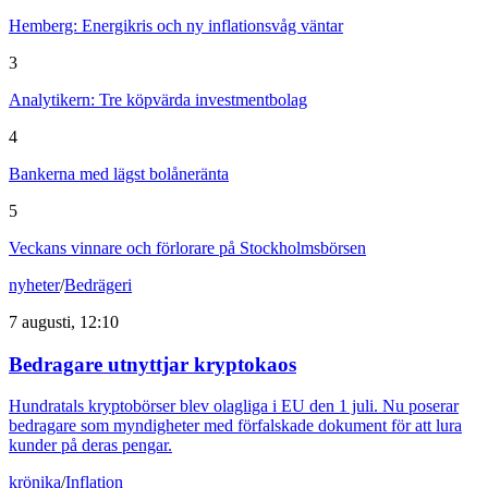
Hemberg: Energikris och ny inflationsvåg väntar
3
Analytikern: Tre köpvärda investmentbolag
4
Bankerna med lägst bolåneränta
5
Veckans vinnare och förlorare på Stockholmsbörsen
nyheter
/
Bedrägeri
7 augusti, 12:10
Bedragare utnyttjar kryptokaos
Hundratals kryptobörser blev olagliga i EU den 1 juli. Nu poserar
bedragare som myndigheter med förfalskade dokument för att lura
kunder på deras pengar.
krönika
/
Inflation