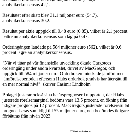
analytikerkonsensus 42,1.
Resultatet efter skatt blev 31,1 miljoner euro (54,7),
analytikerkonsensus 30,2.
Resultat per aktie uppgick till 0,48 euro (0,85), vilket är 2,1 procent
bättre än analytikerkonsensus som låg på 0,47.
Orderingången landade på 584 miljoner euro (562), vilket är 0,6
procent lägre än analytikerkonsensus.
"När vi tittar på vår finansiella utveckling ökade Cargotecs
orderingång under andra kvartalet, drivet av MacGregor, och
uppgick till 584 miljoner euro. Orderboken minskade jämfört med
jämförelseperioden eftersom Hiabs orderbok gradvis har återgått till
en mer normal nivå", skriver Casimir Lindholm.
Bolaget justerar också sina helårsprognoser i rapporten, där Hiabs
justerade rörelsemarginal bedöms vara 13,5 procent, en ökning från
tidigare prognos på 12 procent. MacGregors justerade rörelseresultat
prognostiseras samtidigt till 55 miljoner euro, och bedömdes tidigare
förbättras från nivån 2023.