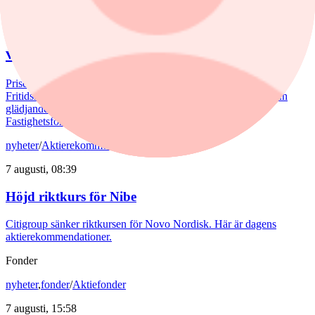
7 augusti, 07:15
Juli bjöd på billigare bostadsrätter – nu
väntar en aktiv marknad
Priserna på bostadsrätter sjönk i juli medan villapriserna ökade.
Fritidshusmarknaden bjöd samtidigt på månadens tredbrott. "En
glädjande signal", menar Liza Nyberg, tf VD för Svensk
Fastighetsförmedling.
nyheter
/
Aktierekommendationer
7 augusti, 08:39
Höjd riktkurs för Nibe
Citigroup sänker riktkursen för Novo Nordisk. Här är dagens
aktierekommendationer.
Fonder
nyheter
,
fonder
/
Aktiefonder
7 augusti, 15:58