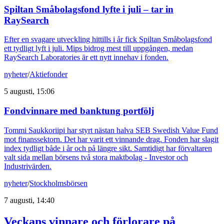
Spiltan Småbolagsfond lyfte i juli – tar in
RaySearch
Efter en svagare utveckling hittills i år fick Spiltan Småbolagsfond
ett tydligt lyft i juli. Mips bidrog mest till uppgången, medan
RaySearch Laboratories är ett nytt innehav i fonden.
nyheter
/
Aktiefonder
5 augusti, 15:06
Fondvinnare med banktung portfölj
Tommi Saukkoriipi har styrt nästan halva SEB Swedish Value Fund
mot finanssektorn. Det har varit ett vinnande drag. Fonden har slagit
index tydligt både i år och på längre sikt. Samtidigt har förvaltaren
valt sida mellan börsens två stora maktbolag - Investor och
Industrivärden.
nyheter
/
Stockholmsbörsen
7 augusti, 14:40
Veckans vinnare och förlorare på