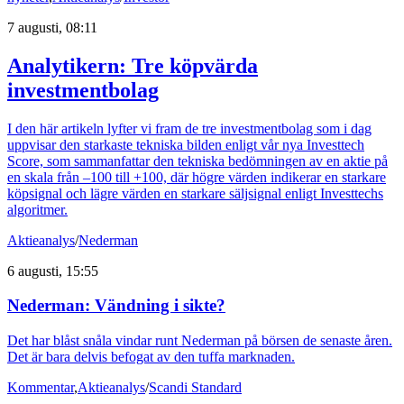
7 augusti, 08:11
Analytikern: Tre köpvärda
investmentbolag
I den här artikeln lyfter vi fram de tre investmentbolag som i dag
uppvisar den starkaste tekniska bilden enligt vår nya Investtech
Score, som sammanfattar den tekniska bedömningen av en aktie på
en skala från –100 till +100, där högre värden indikerar en starkare
köpsignal och lägre värden en starkare säljsignal enligt Investtechs
algoritmer.
Aktieanalys
/
Nederman
6 augusti, 15:55
Nederman: Vändning i sikte?
Det har blåst snåla vindar runt Nederman på börsen de senaste åren.
Det är bara delvis befogat av den tuffa marknaden.
Kommentar
,
Aktieanalys
/
Scandi Standard