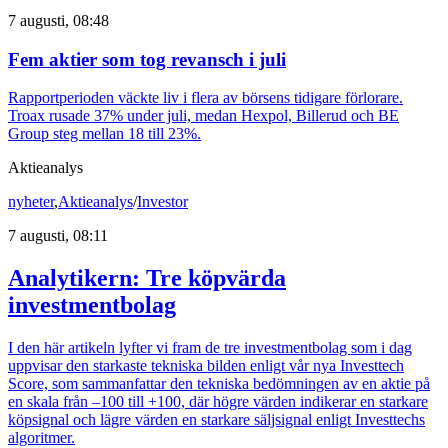
7 augusti, 08:48
Fem aktier som tog revansch i juli
Rapportperioden väckte liv i flera av börsens tidigare förlorare.
Troax rusade 37% under juli, medan Hexpol, Billerud och BE
Group steg mellan 18 till 23%.
Aktieanalys
nyheter
,
Aktieanalys
/
Investor
7 augusti, 08:11
Analytikern: Tre köpvärda
investmentbolag
I den här artikeln lyfter vi fram de tre investmentbolag som i dag
uppvisar den starkaste tekniska bilden enligt vår nya Investtech
Score, som sammanfattar den tekniska bedömningen av en aktie på
en skala från –100 till +100, där högre värden indikerar en starkare
köpsignal och lägre värden en starkare säljsignal enligt Investtechs
algoritmer.