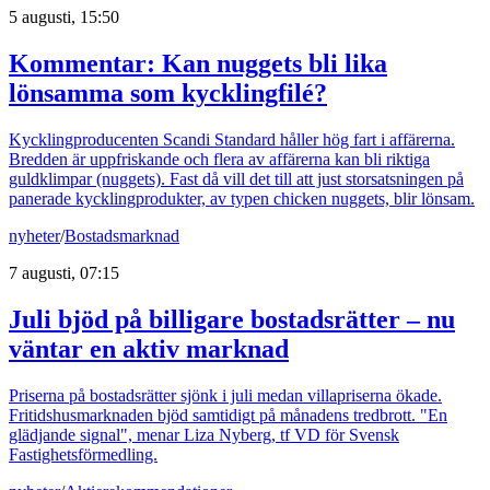
5 augusti, 15:50
Kommentar: Kan nuggets bli lika
lönsamma som kycklingfilé?
Kycklingproducenten Scandi Standard håller hög fart i affärerna.
Bredden är uppfriskande och flera av affärerna kan bli riktiga
guldklimpar (nuggets). Fast då vill det till att just storsatsningen på
panerade kycklingprodukter, av typen chicken nuggets, blir lönsam.
nyheter
/
Bostadsmarknad
7 augusti, 07:15
Juli bjöd på billigare bostadsrätter – nu
väntar en aktiv marknad
Priserna på bostadsrätter sjönk i juli medan villapriserna ökade.
Fritidshusmarknaden bjöd samtidigt på månadens tredbrott. "En
glädjande signal", menar Liza Nyberg, tf VD för Svensk
Fastighetsförmedling.