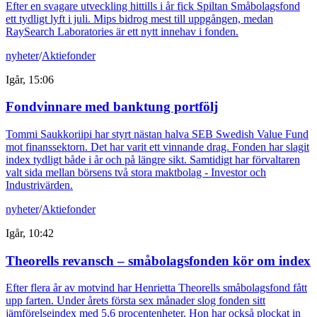
Efter en svagare utveckling hittills i år fick Spiltan Småbolagsfond
ett tydligt lyft i juli. Mips bidrog mest till uppgången, medan
RaySearch Laboratories är ett nytt innehav i fonden.
nyheter
/
Aktiefonder
Igår, 15:06
Fondvinnare med banktung portfölj
Tommi Saukkoriipi har styrt nästan halva SEB Swedish Value Fund
mot finanssektorn. Det har varit ett vinnande drag. Fonden har slagit
index tydligt både i år och på längre sikt. Samtidigt har förvaltaren
valt sida mellan börsens två stora maktbolag - Investor och
Industrivärden.
nyheter
/
Aktiefonder
Igår, 10:42
Theorells revansch – småbolagsfonden kör om index
Efter flera år av motvind har Henrietta Theorells småbolagsfond fått
upp farten. Under årets första sex månader slog fonden sitt
jämförelseindex med 5,6 procentenheter. Hon har också plockat in