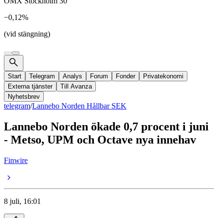
OMX Stockholm 30
−0,12%
(vid stängning)
Start
Telegram
Analys
Forum
Fonder
Privatekonomi
Externa tjänster
Till Avanza
Nyhetsbrev
telegram
/
Lannebo Norden Hållbar SEK
Lannebo Norden ökade 0,7 procent i juni
- Metso, UPM och Octave nya innehav
Finwire
8 juli, 16:01