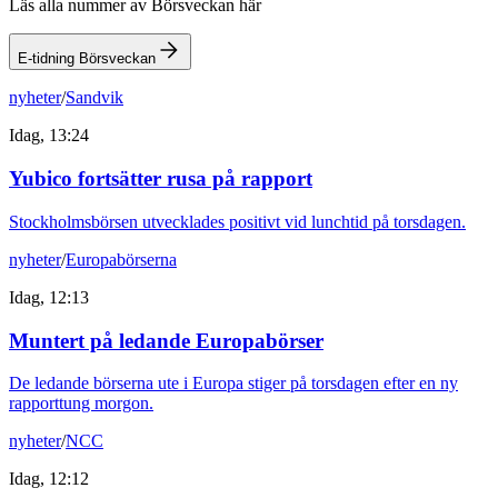
Läs alla nummer av Börsveckan här
E-tidning Börsveckan
nyheter
/
Sandvik
Idag, 13:24
Yubico fortsätter rusa på rapport
Stockholmsbörsen utvecklades positivt vid lunchtid på torsdagen.
nyheter
/
Europabörserna
Idag, 12:13
Muntert på ledande Europabörser
De ledande börserna ute i Europa stiger på torsdagen efter en ny
rapporttung morgon.
nyheter
/
NCC
Idag, 12:12