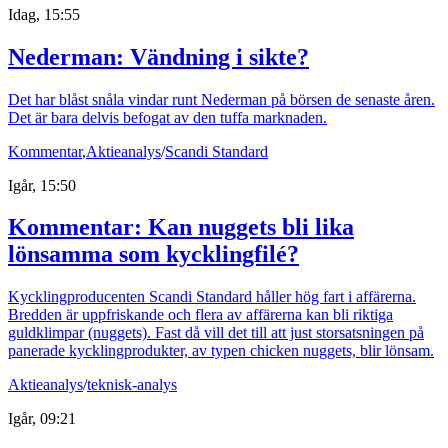
Idag, 15:55
Nederman: Vändning i sikte?
Det har blåst snåla vindar runt Nederman på börsen de senaste åren.
Det är bara delvis befogat av den tuffa marknaden.
Kommentar
,
Aktieanalys
/
Scandi Standard
Igår, 15:50
Kommentar: Kan nuggets bli lika
lönsamma som kycklingfilé?
Kycklingproducenten Scandi Standard håller hög fart i affärerna.
Bredden är uppfriskande och flera av affärerna kan bli riktiga
guldklimpar (nuggets). Fast då vill det till att just storsatsningen på
panerade kycklingprodukter, av typen chicken nuggets, blir lönsam.
Aktieanalys
/
teknisk-analys
Igår, 09:21