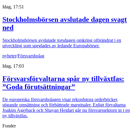
Idag, 17:51
Stockholmsbörsen avslutade dagen svagt
ned
Stockholmsbörsen avslutade torsdagen omkring oförändrat i en
utveckling som speglades av ledande Europabörser.
nyheter
/
Försvarsbolag
Idag, 17:03
Försvarsförvaltarna spår ny tillväxtfas:
”Goda förutsättningar”
De europeiska försvarsbolagen visar rekordstora orderböcker,
stigande omsättning och förbättrade marginaler. Enligt förvaltarna
Joakim Agerback och Shayan Heidari går nu försvarssektorn in i en
ny tillväxtfas.
Fonder