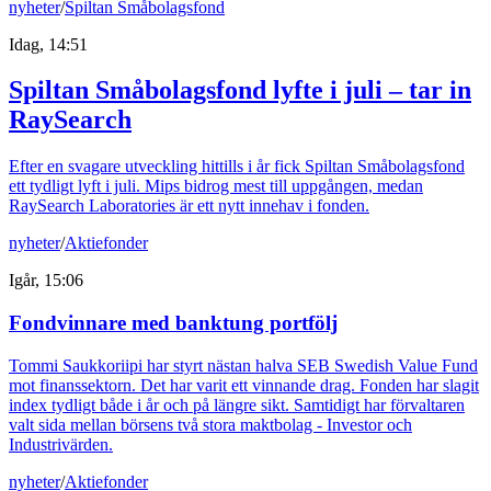
nyheter
/
Spiltan Småbolagsfond
Idag, 14:51
Spiltan Småbolagsfond lyfte i juli – tar in
RaySearch
Efter en svagare utveckling hittills i år fick Spiltan Småbolagsfond
ett tydligt lyft i juli. Mips bidrog mest till uppgången, medan
RaySearch Laboratories är ett nytt innehav i fonden.
nyheter
/
Aktiefonder
Igår, 15:06
Fondvinnare med banktung portfölj
Tommi Saukkoriipi har styrt nästan halva SEB Swedish Value Fund
mot finanssektorn. Det har varit ett vinnande drag. Fonden har slagit
index tydligt både i år och på längre sikt. Samtidigt har förvaltaren
valt sida mellan börsens två stora maktbolag - Investor och
Industrivärden.
nyheter
/
Aktiefonder