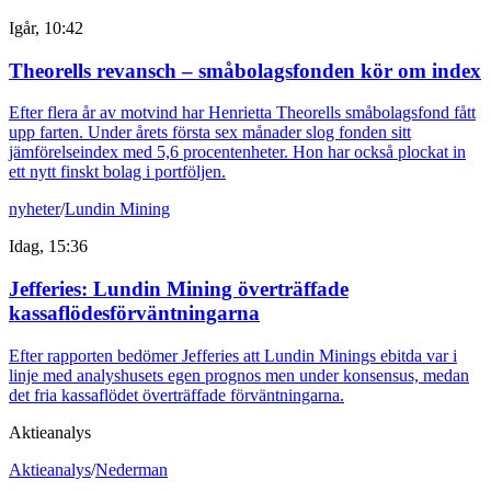
Igår, 10:42
Theorells revansch – småbolagsfonden kör om index
Efter flera år av motvind har Henrietta Theorells småbolagsfond fått
upp farten. Under årets första sex månader slog fonden sitt
jämförelseindex med 5,6 procentenheter. Hon har också plockat in
ett nytt finskt bolag i portföljen.
nyheter
/
Lundin Mining
Idag, 15:36
Jefferies: Lundin Mining överträffade
kassaflödesförväntningarna
Efter rapporten bedömer Jefferies att Lundin Minings ebitda var i
linje med analyshusets egen prognos men under konsensus, medan
det fria kassaflödet överträffade förväntningarna.
Aktieanalys
Aktieanalys
/
Nederman