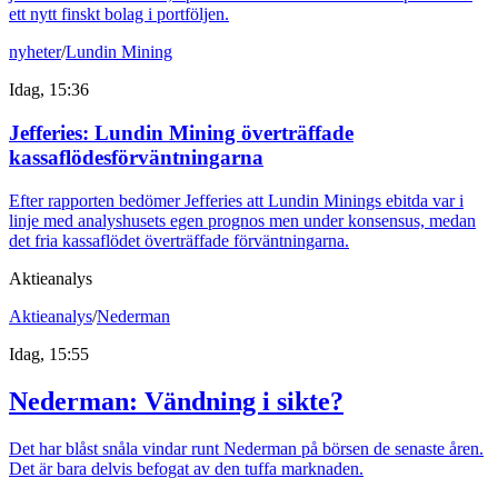
ett nytt finskt bolag i portföljen.
nyheter
/
Lundin Mining
Idag, 15:36
Jefferies: Lundin Mining överträffade
kassaflödesförväntningarna
Efter rapporten bedömer Jefferies att Lundin Minings ebitda var i
linje med analyshusets egen prognos men under konsensus, medan
det fria kassaflödet överträffade förväntningarna.
Aktieanalys
Aktieanalys
/
Nederman
Idag, 15:55
Nederman: Vändning i sikte?
Det har blåst snåla vindar runt Nederman på börsen de senaste åren.
Det är bara delvis befogat av den tuffa marknaden.