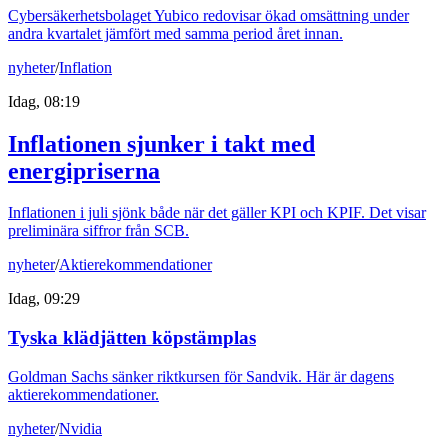
Cybersäkerhetsbolaget Yubico redovisar ökad omsättning under
andra kvartalet jämfört med samma period året innan.
nyheter
/
Inflation
Idag, 08:19
Inflationen sjunker i takt med
energipriserna
Inflationen i juli sjönk både när det gäller KPI och KPIF. Det visar
preliminära siffror från SCB.
nyheter
/
Aktierekommendationer
Idag, 09:29
Tyska klädjätten köpstämplas
Goldman Sachs sänker riktkursen för Sandvik. Här är dagens
aktierekommendationer.
nyheter
/
Nvidia