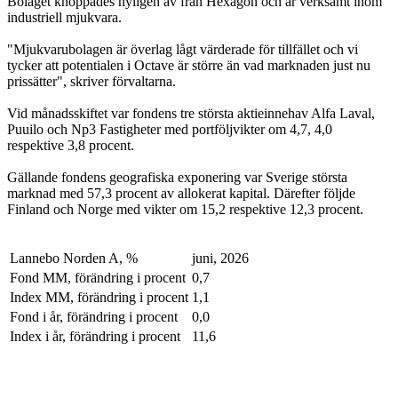
Bolaget knoppades nyligen av från Hexagon och är verksamt inom
industriell mjukvara.
"Mjukvarubolagen är överlag lågt värderade för tillfället och vi
tycker att potentialen i Octave är större än vad marknaden just nu
prissätter", skriver förvaltarna.
Vid månadsskiftet var fondens tre största aktieinnehav Alfa Laval,
Puuilo och Np3 Fastigheter med portföljvikter om 4,7, 4,0
respektive 3,8 procent.
Gällande fondens geografiska exponering var Sverige största
marknad med 57,3 procent av allokerat kapital. Därefter följde
Finland och Norge med vikter om 15,2 respektive 12,3 procent.
Lannebo Norden A, %
juni, 2026
Fond MM, förändring i procent
0,7
Index MM, förändring i procent
1,1
Fond i år, förändring i procent
0,0
Index i år, förändring i procent
11,6