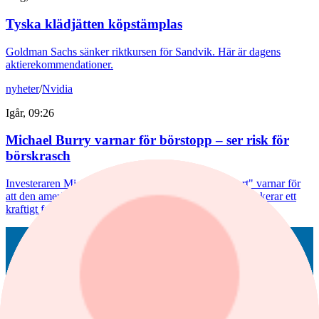
Tyska klädjätten köpstämplas
Goldman Sachs sänker riktkursen för Sandvik. Här är dagens
aktierekommendationer.
nyheter
/
Nvidia
Igår, 09:26
Michael Burry varnar för börstopp – ser risk för
börskrasch
Investeraren Michael Burry, känd från "The Big Short" varnar för
att den amerikanska börsen kan vara nära en topp och riskerar ett
kraftigt fall.