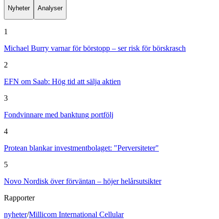
Nyheter
Analyser
1
Michael Burry varnar för börstopp – ser risk för börskrasch
2
EFN om Saab: Hög tid att sälja aktien
3
Fondvinnare med banktung portfölj
4
Protean blankar investmentbolaget: "Perversiteter"
5
Novo Nordisk över förväntan – höjer helårsutsikter
Rapporter
nyheter
/
Millicom International Cellular