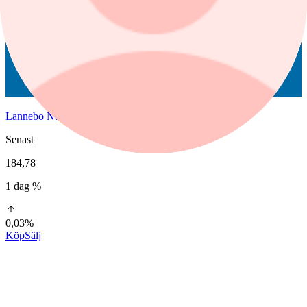
Lannebo Norden A
Senast
184,78
1 dag %
0,03%
Köp
Sälj