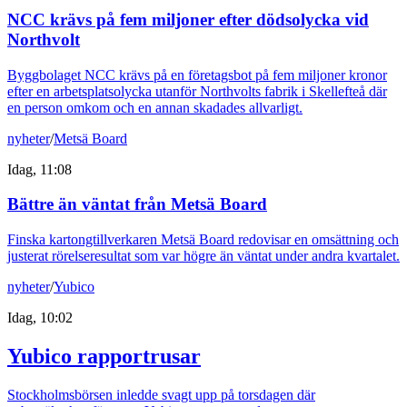
NCC krävs på fem miljoner efter dödsolycka vid
Northvolt
Byggbolaget NCC krävs på en företagsbot på fem miljoner kronor
efter en arbetsplatsolycka utanför Northvolts fabrik i Skellefteå där
en person omkom och en annan skadades allvarligt.
nyheter
/
Metsä Board
Idag, 11:08
Bättre än väntat från Metsä Board
Finska kartongtillverkaren Metsä Board redovisar en omsättning och
justerat rörelseresultat som var högre än väntat under andra kvartalet.
nyheter
/
Yubico
Idag, 10:02
Yubico rapportrusar
Stockholmsbörsen inledde svagt upp på torsdagen där