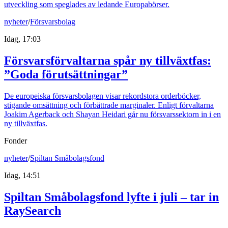
utveckling som speglades av ledande Europabörser.
nyheter
/
Försvarsbolag
Idag, 17:03
Försvarsförvaltarna spår ny tillväxtfas:
”Goda förutsättningar”
De europeiska försvarsbolagen visar rekordstora orderböcker,
stigande omsättning och förbättrade marginaler. Enligt förvaltarna
Joakim Agerback och Shayan Heidari går nu försvarssektorn in i en
ny tillväxtfas.
Fonder
nyheter
/
Spiltan Småbolagsfond
Idag, 14:51
Spiltan Småbolagsfond lyfte i juli – tar in
RaySearch