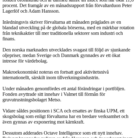
procent. Det framgår av en månadsrapport från förvaltarduon Peter
Lagerlöf och Adam Hansson.
Inledningsvis skriver förvaltarna att månaden präglades av en
blandad utveckling på de globala börserna, med en märkbar rotation
från teknikaktier till mer traditionella sektorer som industri och
finans.
Den norska marknaden utvecklades svagast till följd av sjunkande
oljepriser, medan Sverige och Danmark gynnades av ett ökat
intresse för värdebolag.
Makroekonomiskt noteras en fortsatt god aktivitetsnivå
internationellt, särskilt inom tillverkningsindustrin.
Under månaden genomfördes ett antal förändringar i portföljen.
Fonden avyttrade sitt innehav i Valmet till förmån för
gruvutrustningsbolaget Metso.
Vidare såldes positionen i SCA och ersattes av finska UPM, ett
skogsbolag som enligt förvaltarna har en bredare verksamhet och
även gynnas av exponering mot kärnkraft.
Dessutom adderades Octave Intelligence som ett nytt innehav.