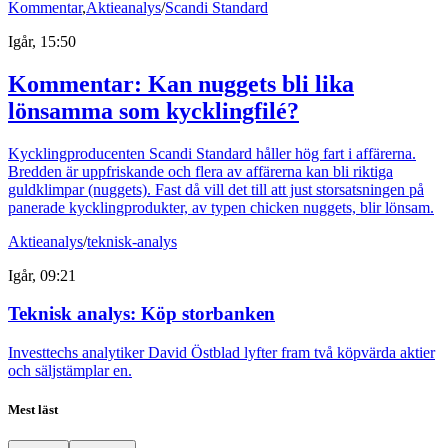
Kommentar
,
Aktieanalys
/
Scandi Standard
Igår, 15:50
Kommentar: Kan nuggets bli lika
lönsamma som kycklingfilé?
Kycklingproducenten Scandi Standard håller hög fart i affärerna.
Bredden är uppfriskande och flera av affärerna kan bli riktiga
guldklimpar (nuggets). Fast då vill det till att just storsatsningen på
panerade kycklingprodukter, av typen chicken nuggets, blir lönsam.
Aktieanalys
/
teknisk-analys
Igår, 09:21
Teknisk analys: Köp storbanken
Investtechs analytiker David Östblad lyfter fram två köpvärda aktier
och säljstämplar en.
Mest läst