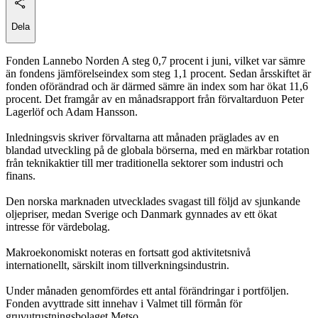
Dela
Fonden Lannebo Norden A steg 0,7 procent i juni, vilket var sämre
än fondens jämförelseindex som steg 1,1 procent. Sedan årsskiftet är
fonden oförändrad och är därmed sämre än index som har ökat 11,6
procent. Det framgår av en månadsrapport från förvaltarduon Peter
Lagerlöf och Adam Hansson.
Inledningsvis skriver förvaltarna att månaden präglades av en
blandad utveckling på de globala börserna, med en märkbar rotation
från teknikaktier till mer traditionella sektorer som industri och
finans.
Den norska marknaden utvecklades svagast till följd av sjunkande
oljepriser, medan Sverige och Danmark gynnades av ett ökat
intresse för värdebolag.
Makroekonomiskt noteras en fortsatt god aktivitetsnivå
internationellt, särskilt inom tillverkningsindustrin.
Under månaden genomfördes ett antal förändringar i portföljen.
Fonden avyttrade sitt innehav i Valmet till förmån för
gruvutrustningsbolaget Metso.