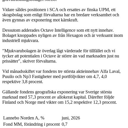
Vidare såldes positionen i SCA och ersattes av finska UPM, ett
skogsbolag som enligt förvaltarna har en bredare verksamhet och
även gynnas av exponering mot kärnkraft.
Dessutom adderades Octave Intelligence som ett nytt innehav.
Bolaget knoppades nyligen av från Hexagon och är verksamt inom
industriell mjukvara.
"Mjukvarubolagen är överlag lågt värderade för tillfället och vi
tycker att potentialen i Octave är större än vad marknaden just nu
prissätter", skriver förvaltarna.
Vid månadsskiftet var fondens tre största aktieinnehav Alfa Laval,
Puuilo och Np3 Fastigheter med portföljvikter om 4,7, 4,0
respektive 3,8 procent.
Gällande fondens geografiska exponering var Sverige största
marknad med 57,3 procent av allokerat kapital. Därefter följde
Finland och Norge med vikter om 15,2 respektive 12,3 procent.
Lannebo Norden A, %
juni, 2026
Fond MM, förändring i procent
0,7