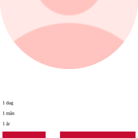
−0,83%
Köp
Sälj
1 dag
1 mån
1 år