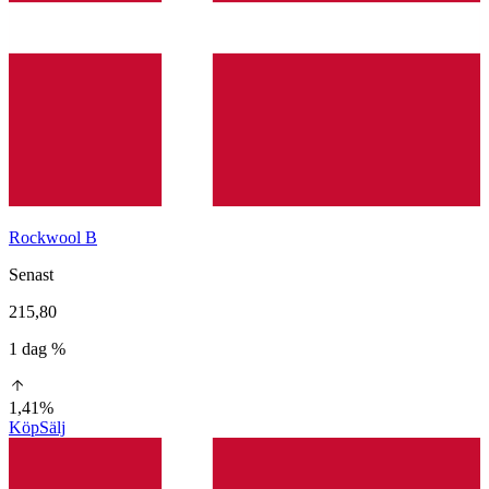
Rockwool B
Senast
215,80
1 dag %
1,41%
Köp
Sälj