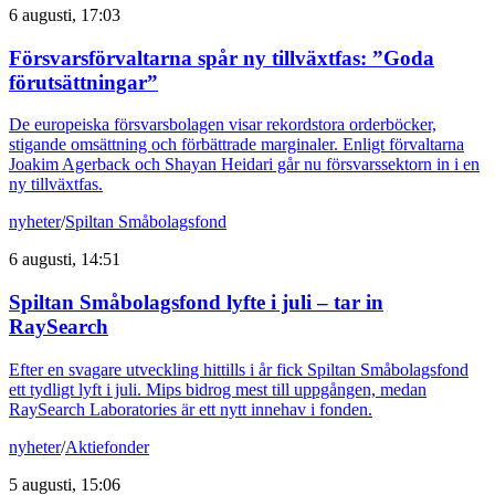
6 augusti, 17:03
Försvarsförvaltarna spår ny tillväxtfas: ”Goda
förutsättningar”
De europeiska försvarsbolagen visar rekordstora orderböcker,
stigande omsättning och förbättrade marginaler. Enligt förvaltarna
Joakim Agerback och Shayan Heidari går nu försvarssektorn in i en
ny tillväxtfas.
nyheter
/
Spiltan Småbolagsfond
6 augusti, 14:51
Spiltan Småbolagsfond lyfte i juli – tar in
RaySearch
Efter en svagare utveckling hittills i år fick Spiltan Småbolagsfond
ett tydligt lyft i juli. Mips bidrog mest till uppgången, medan
RaySearch Laboratories är ett nytt innehav i fonden.
nyheter
/
Aktiefonder
5 augusti, 15:06