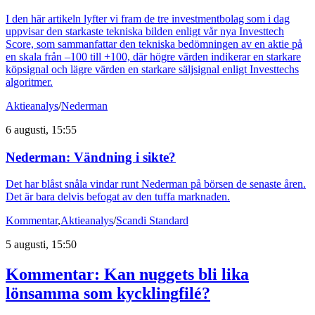
I den här artikeln lyfter vi fram de tre investmentbolag som i dag
uppvisar den starkaste tekniska bilden enligt vår nya Investtech
Score, som sammanfattar den tekniska bedömningen av en aktie på
en skala från –100 till +100, där högre värden indikerar en starkare
köpsignal och lägre värden en starkare säljsignal enligt Investtechs
algoritmer.
Aktieanalys
/
Nederman
6 augusti, 15:55
Nederman: Vändning i sikte?
Det har blåst snåla vindar runt Nederman på börsen de senaste åren.
Det är bara delvis befogat av den tuffa marknaden.
Kommentar
,
Aktieanalys
/
Scandi Standard
5 augusti, 15:50
Kommentar: Kan nuggets bli lika
lönsamma som kycklingfilé?