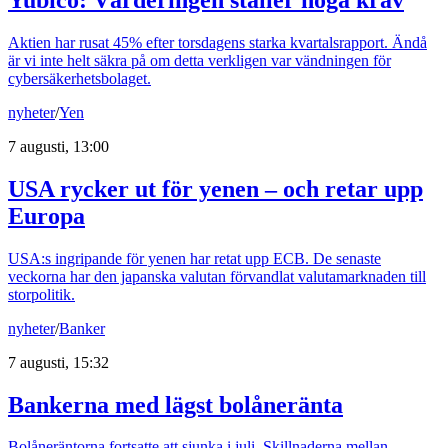
Aktien har rusat 45% efter torsdagens starka kvartalsrapport. Ändå
är vi inte helt säkra på om detta verkligen var vändningen för
cybersäkerhetsbolaget.
nyheter
/
Yen
7 augusti, 13:00
USA rycker ut för yenen – och retar upp
Europa
USA:s ingripande för yenen har retat upp ECB. De senaste
veckorna har den japanska valutan förvandlat valutamarknaden till
storpolitik.
nyheter
/
Banker
7 augusti, 15:32
Bankerna med lägst bolåneränta
Bolåneräntorna fortsatte att sjunka i juli. Skillnaderna mellan