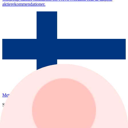
aktierekommendationer.
Metso
Senast
16,76
1 dag %