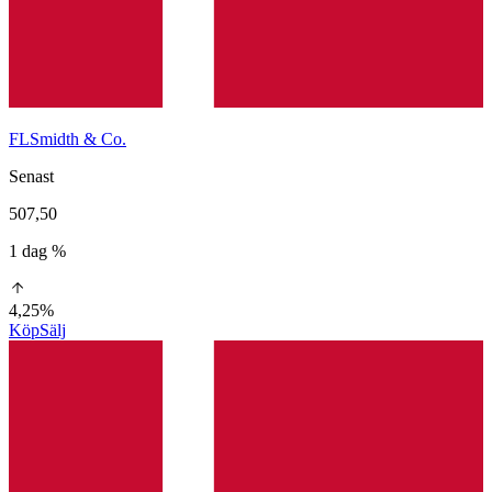
FLSmidth & Co.
Senast
507,50
1 dag %
4,25%
Köp
Sälj