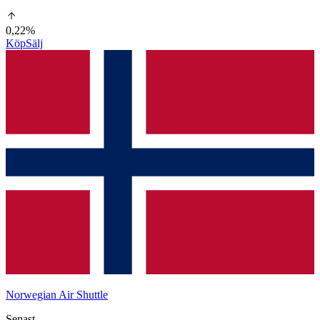
0,22%
Köp
Sälj
Norwegian Air Shuttle
Senast