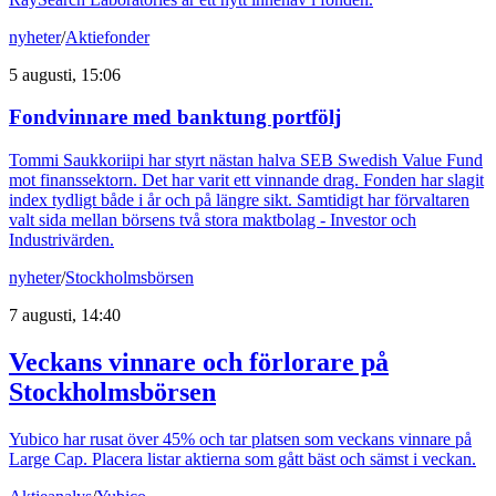
nyheter
/
Aktiefonder
5 augusti, 15:06
Fondvinnare med banktung portfölj
Tommi Saukkoriipi har styrt nästan halva SEB Swedish Value Fund
mot finanssektorn. Det har varit ett vinnande drag. Fonden har slagit
index tydligt både i år och på längre sikt. Samtidigt har förvaltaren
valt sida mellan börsens två stora maktbolag - Investor och
Industrivärden.
nyheter
/
Stockholmsbörsen
7 augusti, 14:40
Veckans vinnare och förlorare på
Stockholmsbörsen
Yubico har rusat över 45% och tar platsen som veckans vinnare på
Large Cap. Placera listar aktierna som gått bäst och sämst i veckan.