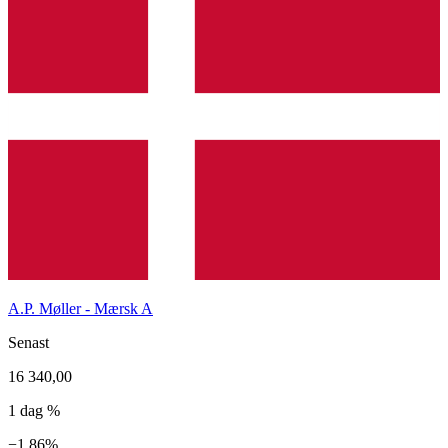
A.P. Møller - Mærsk A
Senast
16 340,00
1 dag %
−1,86%