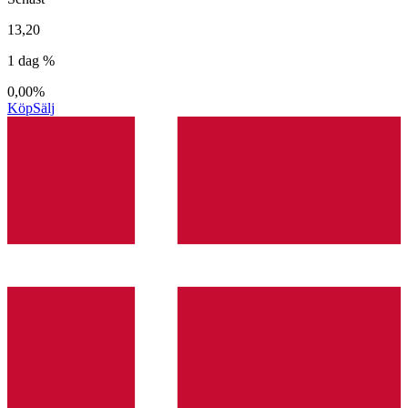
13,20
1 dag %
0,00%
Köp
Sälj