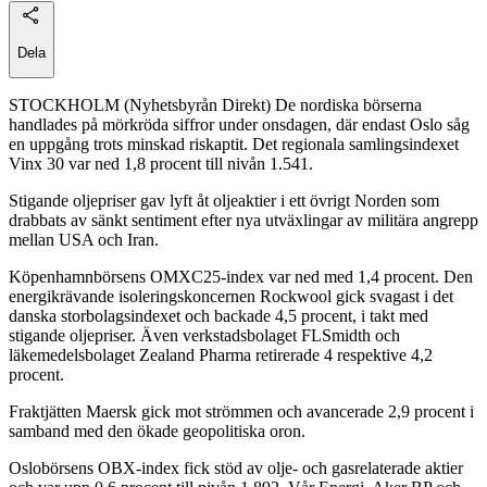
Dela
STOCKHOLM (Nyhetsbyrån Direkt) De nordiska börserna
handlades på mörkröda siffror under onsdagen, där endast Oslo såg
en uppgång trots minskad riskaptit. Det regionala samlingsindexet
Vinx 30 var ned 1,8 procent till nivån 1.541.
Stigande oljepriser gav lyft åt oljeaktier i ett övrigt Norden som
drabbats av sänkt sentiment efter nya utväxlingar av militära angrepp
mellan USA och Iran.
Köpenhamnbörsens OMXC25-index var ned med 1,4 procent. Den
energikrävande isoleringskoncernen Rockwool gick svagast i det
danska storbolagsindexet och backade 4,5 procent, i takt med
stigande oljepriser. Även verkstadsbolaget FLSmidth och
läkemedelsbolaget Zealand Pharma retirerade 4 respektive 4,2
procent.
Fraktjätten Maersk gick mot strömmen och avancerade 2,9 procent i
samband med den ökade geopolitiska oron.
Oslobörsens OBX-index fick stöd av olje- och gasrelaterade aktier