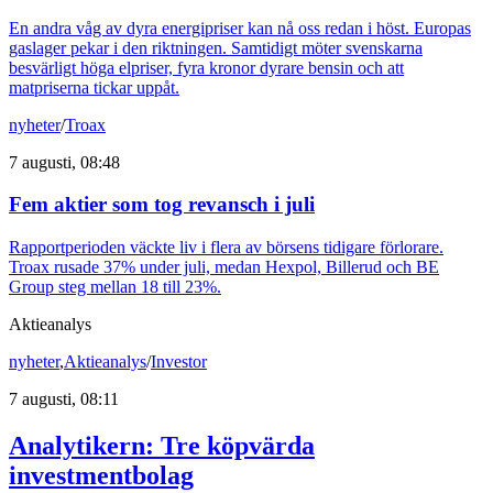
En andra våg av dyra energipriser kan nå oss redan i höst. Europas
gaslager pekar i den riktningen. Samtidigt möter svenskarna
besvärligt höga elpriser, fyra kronor dyrare bensin och att
matpriserna tickar uppåt.
nyheter
/
Troax
7 augusti, 08:48
Fem aktier som tog revansch i juli
Rapportperioden väckte liv i flera av börsens tidigare förlorare.
Troax rusade 37% under juli, medan Hexpol, Billerud och BE
Group steg mellan 18 till 23%.
Aktieanalys
nyheter
,
Aktieanalys
/
Investor
7 augusti, 08:11
Analytikern: Tre köpvärda
investmentbolag