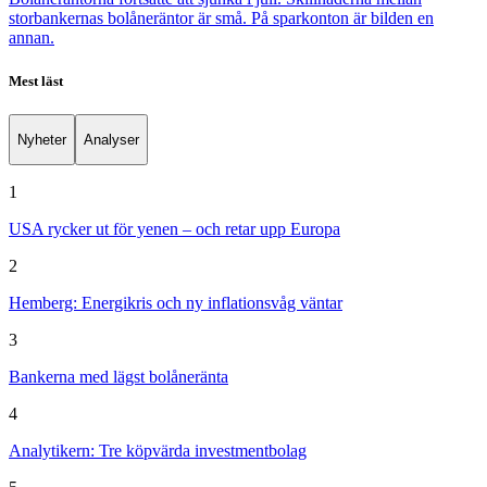
storbankernas bolåneräntor är små. På sparkonton är bilden en
annan.
Mest läst
Nyheter
Analyser
1
USA rycker ut för yenen – och retar upp Europa
2
Hemberg: Energikris och ny inflationsvåg väntar
3
Bankerna med lägst bolåneränta
4
Analytikern: Tre köpvärda investmentbolag