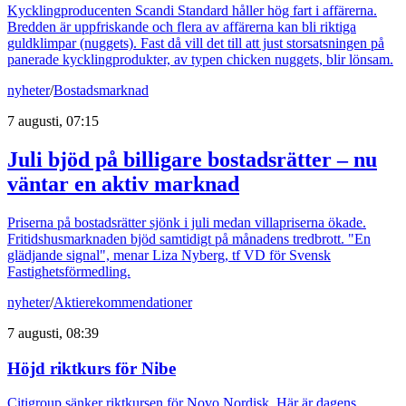
Kycklingproducenten Scandi Standard håller hög fart i affärerna.
Bredden är uppfriskande och flera av affärerna kan bli riktiga
guldklimpar (nuggets). Fast då vill det till att just storsatsningen på
panerade kycklingprodukter, av typen chicken nuggets, blir lönsam.
nyheter
/
Bostadsmarknad
7 augusti, 07:15
Juli bjöd på billigare bostadsrätter – nu
väntar en aktiv marknad
Priserna på bostadsrätter sjönk i juli medan villapriserna ökade.
Fritidshusmarknaden bjöd samtidigt på månadens tredbrott. "En
glädjande signal", menar Liza Nyberg, tf VD för Svensk
Fastighetsförmedling.
nyheter
/
Aktierekommendationer
7 augusti, 08:39
Höjd riktkurs för Nibe
Citigroup sänker riktkursen för Novo Nordisk. Här är dagens