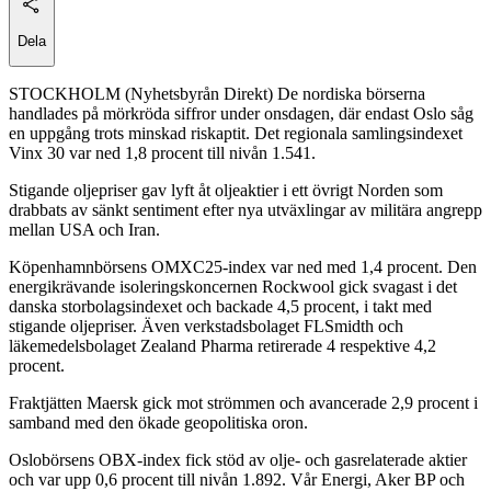
Dela
STOCKHOLM (Nyhetsbyrån Direkt) De nordiska börserna
handlades på mörkröda siffror under onsdagen, där endast Oslo såg
en uppgång trots minskad riskaptit. Det regionala samlingsindexet
Vinx 30 var ned 1,8 procent till nivån 1.541.
Stigande oljepriser gav lyft åt oljeaktier i ett övrigt Norden som
drabbats av sänkt sentiment efter nya utväxlingar av militära angrepp
mellan USA och Iran.
Köpenhamnbörsens OMXC25-index var ned med 1,4 procent. Den
energikrävande isoleringskoncernen Rockwool gick svagast i det
danska storbolagsindexet och backade 4,5 procent, i takt med
stigande oljepriser. Även verkstadsbolaget FLSmidth och
läkemedelsbolaget Zealand Pharma retirerade 4 respektive 4,2
procent.
Fraktjätten Maersk gick mot strömmen och avancerade 2,9 procent i
samband med den ökade geopolitiska oron.
Oslobörsens OBX-index fick stöd av olje- och gasrelaterade aktier
och var upp 0,6 procent till nivån 1.892. Vår Energi, Aker BP och