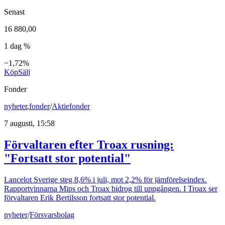
Senast
16 880,00
1 dag %
−1,72%
Köp
Sälj
Fonder
nyheter
,
fonder
/
Aktiefonder
7 augusti, 15:58
Förvaltaren efter Troax rusning:
"Fortsatt stor potential"
Lancelot Sverige steg 8,6% i juli, mot 2,2% för jämförelseindex.
Rapportvinnarna Mips och Troax bidrog till uppgången. I Troax ser
förvaltaren Erik Bertilsson fortsatt stor potential.
nyheter
/
Försvarsbolag