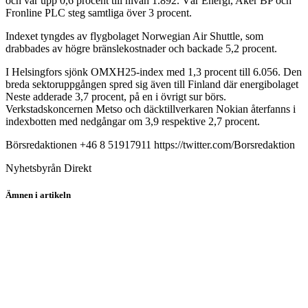
och var upp 0,6 procent till nivån 1.892. Vår Energi, Aker BP och
Fronline PLC steg samtliga över 3 procent.
Indexet tyngdes av flygbolaget Norwegian Air Shuttle, som
drabbades av högre bränslekostnader och backade 5,2 procent.
I Helsingfors sjönk OMXH25-index med 1,3 procent till 6.056. Den
breda sektoruppgången spred sig även till Finland där energibolaget
Neste adderade 3,7 procent, på en i övrigt sur börs.
Verkstadskoncernen Metso och däcktillverkaren Nokian återfanns i
indexbotten med nedgångar om 3,9 respektive 2,7 procent.
Börsredaktionen +46 8 51917911 https://twitter.com/Borsredaktion
Nyhetsbyrån Direkt
Ämnen i artikeln
Outotec Oyj
Rockwool A
Norwegian
Zealand Pharma
FLSmidth & Co.