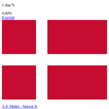
1 dag %
0,00%
Köp
Sälj
A.P. Møller - Mærsk B