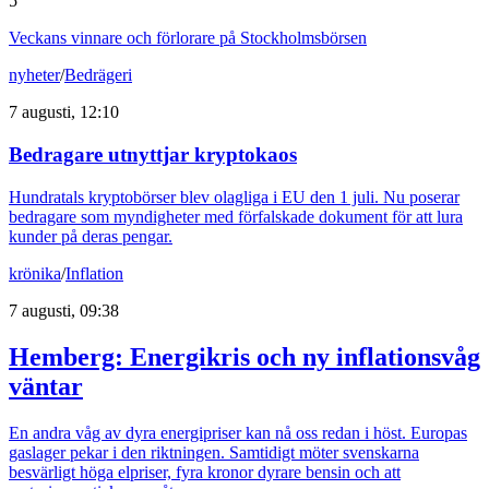
5
Veckans vinnare och förlorare på Stockholmsbörsen
nyheter
/
Bedrägeri
7 augusti, 12:10
Bedragare utnyttjar kryptokaos
Hundratals kryptobörser blev olagliga i EU den 1 juli. Nu poserar
bedragare som myndigheter med förfalskade dokument för att lura
kunder på deras pengar.
krönika
/
Inflation
7 augusti, 09:38
Hemberg: Energikris och ny inflationsvåg
väntar
En andra våg av dyra energipriser kan nå oss redan i höst. Europas
gaslager pekar i den riktningen. Samtidigt möter svenskarna
besvärligt höga elpriser, fyra kronor dyrare bensin och att