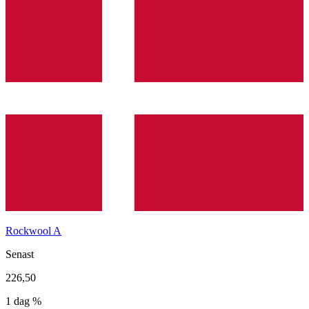
Rockwool A
Senast
226,50
1 dag %