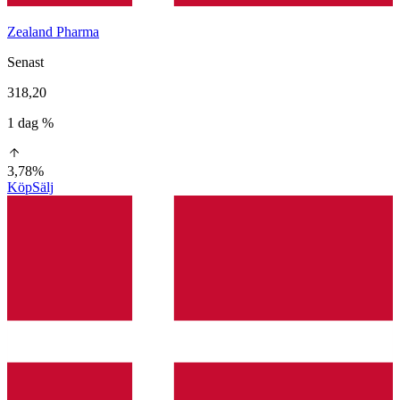
Zealand Pharma
Senast
318,20
1 dag %
3,78%
Köp
Sälj