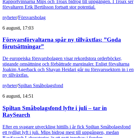
Rapportvinnarna Mips och Troax bidrog till uppgången. I Troax ser
förvaltaren Erik Bertilsson fortsatt stor potential.
nyheter
/
Försvarsbolag
6 augusti, 17:03
Försvarsförvaltarna spår ny tillväxtfas: ”Goda
förutsättningar”
De europeiska försvarsbolagen visar rekordstora orderböcker,
stigande omsättning och förbättrade marginaler. Enligt förvaltarna
Joakim Agerback och Shayan Heidari går nu försvarssektorn in i en
ny tillväxtfas.
nyheter
/
Spiltan Småbolagsfond
6 augusti, 14:51
Spiltan Småbolagsfond lyfte i juli – tar in
RaySearch
Efter en svagare utveckling hittills i år fick Spiltan Småbolagsfond
ett tydligt lyft i juli. Mips bidrog mest till uppgången, medan
RaySearch Laboratories är ett nytt innehav i fonden.