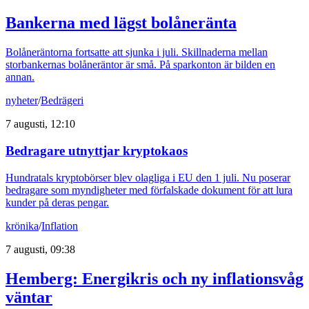
Bankerna med lägst bolåneränta
Bolåneräntorna fortsatte att sjunka i juli. Skillnaderna mellan
storbankernas bolåneräntor är små. På sparkonton är bilden en
annan.
nyheter
/
Bedrägeri
7 augusti, 12:10
Bedragare utnyttjar kryptokaos
Hundratals kryptobörser blev olagliga i EU den 1 juli. Nu poserar
bedragare som myndigheter med förfalskade dokument för att lura
kunder på deras pengar.
krönika
/
Inflation
7 augusti, 09:38
Hemberg: Energikris och ny inflationsvåg
väntar