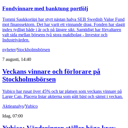
Fondvinnare med banktung portfölj
Tommi Saukkoriipi har styrt nästan halva SEB Swedish Value Fund
mot finanssektorn. Det har varit ett vinnande drag. Fonden har slagit
index tydligt både i år och på längre sikt. Samtidigt har förvaltaren
valt sida mellan börsens två stora maktbolag - Investor och
Industrivärden.
nyheter
/
Stockholmsbörsen
7 augusti, 14:40
Veckans vinnare och förlorare på
Stockholmsbörsen
Yubico har rusat över 45% och tar platsen som veckans vinnare på
Large Cap. Placera listar aktierna som gått bäst och sämst i veckan.
Aktieanalys
/
Yubico
Idag, 07:00
Yubico: Värderingen ställer höga krav