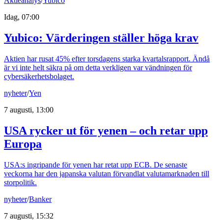
Aktieanalys
/
Yubico
Idag, 07:00
Yubico: Värderingen ställer höga krav
Aktien har rusat 45% efter torsdagens starka kvartalsrapport. Ändå
är vi inte helt säkra på om detta verkligen var vändningen för
cybersäkerhetsbolaget.
nyheter
/
Yen
7 augusti, 13:00
USA rycker ut för yenen – och retar upp
Europa
USA:s ingripande för yenen har retat upp ECB. De senaste
veckorna har den japanska valutan förvandlat valutamarknaden till
storpolitik.
nyheter
/
Banker
7 augusti, 15:32