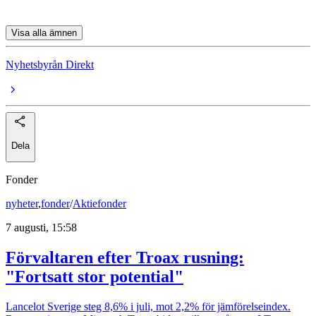
Visa alla ämnen
Nyhetsbyrån Direkt
Dela
Fonder
nyheter
,
fonder
/
Aktiefonder
7 augusti, 15:58
Förvaltaren efter Troax rusning:
"Fortsatt stor potential"
Lancelot Sverige steg 8,6% i juli, mot 2,2% för jämförelseindex.