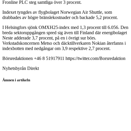
Fronline PLC steg samtliga över 3 procent.
Indexet tyngdes av flygbolaget Norwegian Air Shuttle, som
drabbades av högre bränslekostnader och backade 5,2 procent.
I Helsingfors sjönk OMXH25-index med 1,3 procent till 6.056. Den
breda sektoruppgången spred sig även till Finland där energibolaget
Neste adderade 3,7 procent, på en i övrigt sur börs.
Verkstadskoncernen Metso och däcktillverkaren Nokian återfanns i
indexbotten med nedgångar om 3,9 respektive 2,7 procent.
Börsredaktionen +46 8 51917911 https://twitter.com/Borsredaktion
Nyhetsbyrån Direkt
Ämnen i artikeln
Outotec Oyj
Rockwool A
Norwegian
Zealand Pharma
FLSmidth & Co.