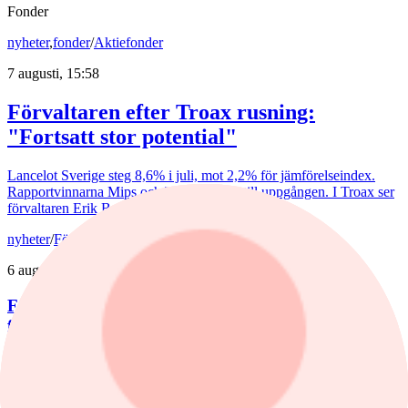
Fonder
nyheter
,
fonder
/
Aktiefonder
7 augusti, 15:58
Förvaltaren efter Troax rusning:
"Fortsatt stor potential"
Lancelot Sverige steg 8,6% i juli, mot 2,2% för jämförelseindex.
Rapportvinnarna Mips och Troax bidrog till uppgången. I Troax ser
förvaltaren Erik Bertilsson fortsatt stor potential.
nyheter
/
Försvarsbolag
6 augusti, 17:03
Försvarsförvaltarna spår ny tillväxtfas: ”Goda
förutsättningar”
De europeiska försvarsbolagen visar rekordstora orderböcker,
stigande omsättning och förbättrade marginaler. Enligt förvaltarna
Joakim Agerback och Shayan Heidari går nu försvarssektorn in i en