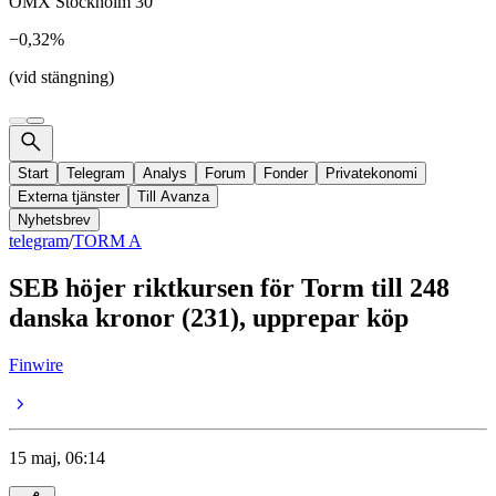
OMX Stockholm 30
−0,32%
(vid stängning)
Start
Telegram
Analys
Forum
Fonder
Privatekonomi
Externa tjänster
Till Avanza
Nyhetsbrev
telegram
/
TORM A
SEB höjer riktkursen för Torm till 248
danska kronor (231), upprepar köp
Finwire
15 maj, 06:14