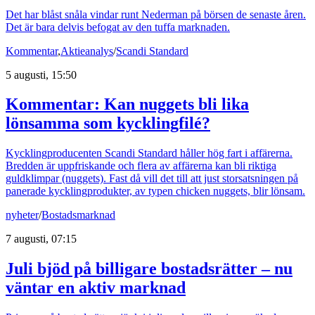
Det har blåst snåla vindar runt Nederman på börsen de senaste åren.
Det är bara delvis befogat av den tuffa marknaden.
Kommentar
,
Aktieanalys
/
Scandi Standard
5 augusti, 15:50
Kommentar: Kan nuggets bli lika
lönsamma som kycklingfilé?
Kycklingproducenten Scandi Standard håller hög fart i affärerna.
Bredden är uppfriskande och flera av affärerna kan bli riktiga
guldklimpar (nuggets). Fast då vill det till att just storsatsningen på
panerade kycklingprodukter, av typen chicken nuggets, blir lönsam.
nyheter
/
Bostadsmarknad
7 augusti, 07:15
Juli bjöd på billigare bostadsrätter – nu
väntar en aktiv marknad