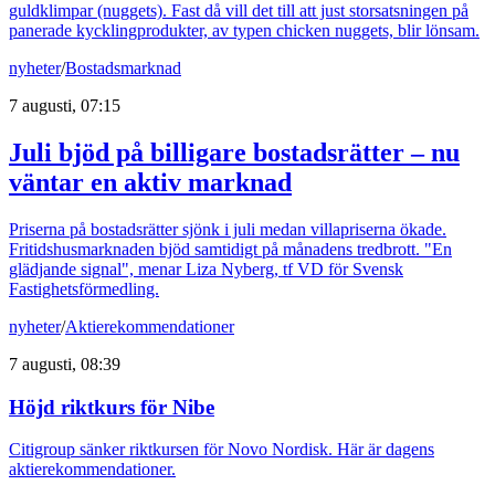
guldklimpar (nuggets). Fast då vill det till att just storsatsningen på
panerade kycklingprodukter, av typen chicken nuggets, blir lönsam.
nyheter
/
Bostadsmarknad
7 augusti, 07:15
Juli bjöd på billigare bostadsrätter – nu
väntar en aktiv marknad
Priserna på bostadsrätter sjönk i juli medan villapriserna ökade.
Fritidshusmarknaden bjöd samtidigt på månadens tredbrott. "En
glädjande signal", menar Liza Nyberg, tf VD för Svensk
Fastighetsförmedling.
nyheter
/
Aktierekommendationer
7 augusti, 08:39
Höjd riktkurs för Nibe
Citigroup sänker riktkursen för Novo Nordisk. Här är dagens
aktierekommendationer.