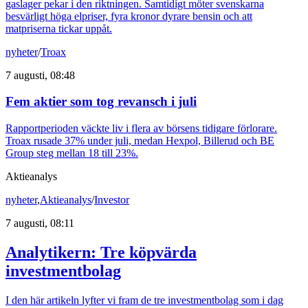
gaslager pekar i den riktningen. Samtidigt möter svenskarna
besvärligt höga elpriser, fyra kronor dyrare bensin och att
matpriserna tickar uppåt.
nyheter
/
Troax
7 augusti, 08:48
Fem aktier som tog revansch i juli
Rapportperioden väckte liv i flera av börsens tidigare förlorare.
Troax rusade 37% under juli, medan Hexpol, Billerud och BE
Group steg mellan 18 till 23%.
Aktieanalys
nyheter
,
Aktieanalys
/
Investor
7 augusti, 08:11
Analytikern: Tre köpvärda
investmentbolag
I den här artikeln lyfter vi fram de tre investmentbolag som i dag