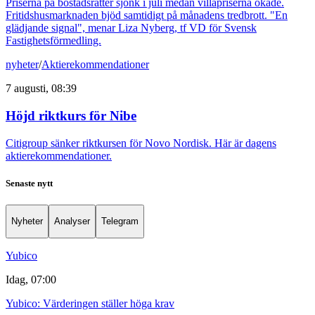
Priserna på bostadsrätter sjönk i juli medan villapriserna ökade.
Fritidshusmarknaden bjöd samtidigt på månadens tredbrott. "En
glädjande signal", menar Liza Nyberg, tf VD för Svensk
Fastighetsförmedling.
nyheter
/
Aktierekommendationer
7 augusti, 08:39
Höjd riktkurs för Nibe
Citigroup sänker riktkursen för Novo Nordisk. Här är dagens
aktierekommendationer.
Senaste nytt
Nyheter
Analyser
Telegram
Yubico
Idag, 07:00
Yubico: Värderingen ställer höga krav