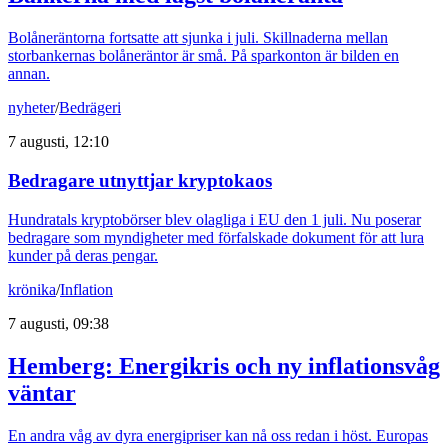
Bolåneräntorna fortsatte att sjunka i juli. Skillnaderna mellan
storbankernas bolåneräntor är små. På sparkonton är bilden en
annan.
nyheter
/
Bedrägeri
7 augusti, 12:10
Bedragare utnyttjar kryptokaos
Hundratals kryptobörser blev olagliga i EU den 1 juli. Nu poserar
bedragare som myndigheter med förfalskade dokument för att lura
kunder på deras pengar.
krönika
/
Inflation
7 augusti, 09:38
Hemberg: Energikris och ny inflationsvåg
väntar
En andra våg av dyra energipriser kan nå oss redan i höst. Europas