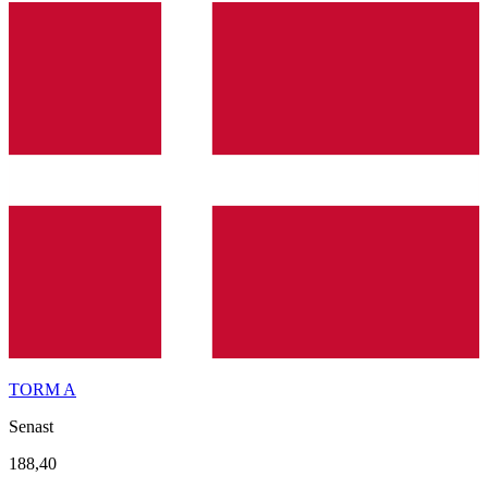
TORM A
Senast
188,40