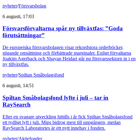
nyheter
/
Försvarsbolag
6 augusti, 17:03
Försvarsförvaltarna spår ny tillväxtfas: ”Goda
förutsättningar”
De europeiska försvarsbolagen visar rekordstora orderböcker,
stigande omsättning och förbättrade marginaler. Enligt förvaltarna
Joakim Agerback och Shayan Heidari går nu försvarssektorn in i en
ny tillväxtfas.
nyheter
/
Spiltan Småbolagsfond
6 augusti, 14:51
Spiltan Småbolagsfond lyfte i juli – tar in
RaySearch
Efter en svagare utveckling hittills i år fick Spiltan Småbolagsfond
ett tydligt lyft i juli. Mips bidrog mest till uppgången, medan
RaySearch Laboratories är ett nytt innehav i fonden.
nyheter
/
Aktiefonder