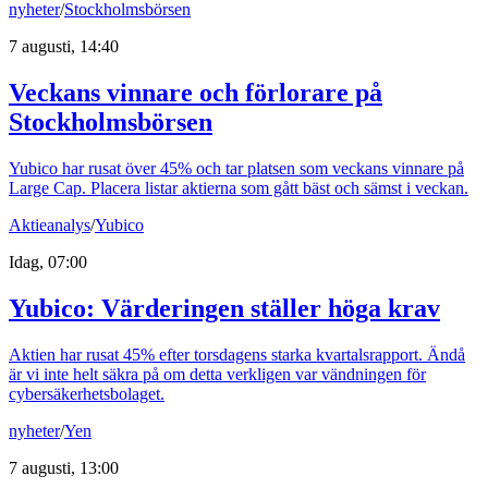
nyheter
/
Stockholmsbörsen
7 augusti, 14:40
Veckans vinnare och förlorare på
Stockholmsbörsen
Yubico har rusat över 45% och tar platsen som veckans vinnare på
Large Cap. Placera listar aktierna som gått bäst och sämst i veckan.
Aktieanalys
/
Yubico
Idag, 07:00
Yubico: Värderingen ställer höga krav
Aktien har rusat 45% efter torsdagens starka kvartalsrapport. Ändå
är vi inte helt säkra på om detta verkligen var vändningen för
cybersäkerhetsbolaget.
nyheter
/
Yen
7 augusti, 13:00