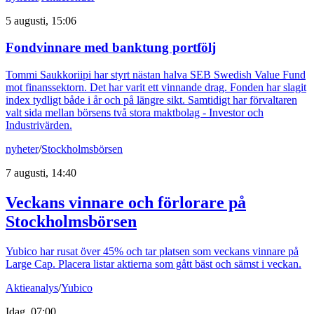
5 augusti, 15:06
Fondvinnare med banktung portfölj
Tommi Saukkoriipi har styrt nästan halva SEB Swedish Value Fund
mot finanssektorn. Det har varit ett vinnande drag. Fonden har slagit
index tydligt både i år och på längre sikt. Samtidigt har förvaltaren
valt sida mellan börsens två stora maktbolag - Investor och
Industrivärden.
nyheter
/
Stockholmsbörsen
7 augusti, 14:40
Veckans vinnare och förlorare på
Stockholmsbörsen
Yubico har rusat över 45% och tar platsen som veckans vinnare på
Large Cap. Placera listar aktierna som gått bäst och sämst i veckan.
Aktieanalys
/
Yubico
Idag, 07:00