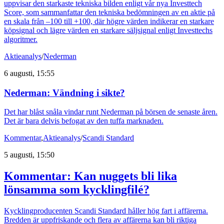
uppvisar den starkaste tekniska bilden enligt vår nya Investtech
Score, som sammanfattar den tekniska bedömningen av en aktie på
en skala från –100 till +100, där högre värden indikerar en starkare
köpsignal och lägre värden en starkare säljsignal enligt Investtechs
algoritmer.
Aktieanalys
/
Nederman
6 augusti, 15:55
Nederman: Vändning i sikte?
Det har blåst snåla vindar runt Nederman på börsen de senaste åren.
Det är bara delvis befogat av den tuffa marknaden.
Kommentar
,
Aktieanalys
/
Scandi Standard
5 augusti, 15:50
Kommentar: Kan nuggets bli lika
lönsamma som kycklingfilé?
Kycklingproducenten Scandi Standard håller hög fart i affärerna.
Bredden är uppfriskande och flera av affärerna kan bli riktiga