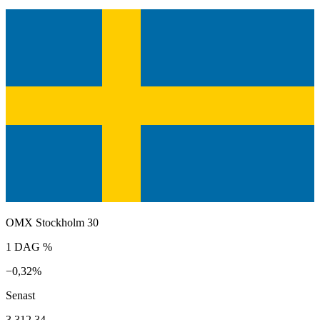
OMX Stockholm 30
1 DAG %
−0,32%
Senast
3 312,34