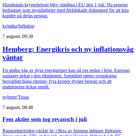
Hundratals kryptobörser blev olagliga i EU den 1 juli. Nu poserar
bedragare som myndigheter med förfalskade dokument för att lura
kunder på deras pengar.
krönika
/
Inflation
7 augusti, 09:38
Hemberg: Energikris och ny inflationsvåg
väntar
En andra våg av dyra energipriser kan nå oss redan i höst. Europas
gaslager pekar i den riktningen. Samtidigt möter svenskarna
besvärligt höga elpriser, fyra kronor dyrare bensin och att
matpriserna tickar uppåt.
nyheter
/
Troax
7 augusti, 08:48
Fem aktier som tog revansch i juli
Rapportperioden väckte liv i flera av börsens tidigare förlorare.