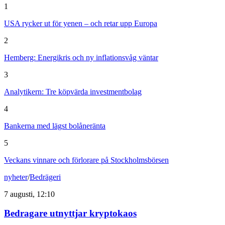
1
USA rycker ut för yenen – och retar upp Europa
2
Hemberg: Energikris och ny inflationsvåg väntar
3
Analytikern: Tre köpvärda investmentbolag
4
Bankerna med lägst bolåneränta
5
Veckans vinnare och förlorare på Stockholmsbörsen
nyheter
/
Bedrägeri
7 augusti, 12:10
Bedragare utnyttjar kryptokaos