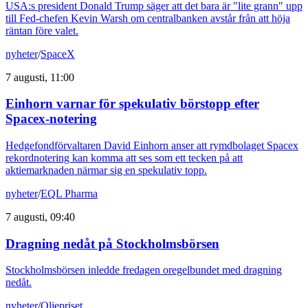
USA:s president Donald Trump säger att det bara är "lite grann" upp
till Fed-chefen Kevin Warsh om centralbanken avstår från att höja
räntan före valet.
nyheter
/
SpaceX
7 augusti, 11:00
Einhorn varnar för spekulativ börstopp efter
Spacex-notering
Hedgefondförvaltaren David Einhorn anser att rymdbolaget Spacex
rekordnotering kan komma att ses som ett tecken på att
aktiemarknaden närmar sig en spekulativ topp.
nyheter
/
EQL Pharma
7 augusti, 09:40
Dragning nedåt på Stockholmsbörsen
Stockholmsbörsen inledde fredagen oregelbundet med dragning
nedåt.
nyheter
/
Oljepriset