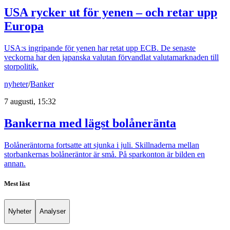
USA rycker ut för yenen – och retar upp
Europa
USA:s ingripande för yenen har retat upp ECB. De senaste
veckorna har den japanska valutan förvandlat valutamarknaden till
storpolitik.
nyheter
/
Banker
7 augusti, 15:32
Bankerna med lägst bolåneränta
Bolåneräntorna fortsatte att sjunka i juli. Skillnaderna mellan
storbankernas bolåneräntor är små. På sparkonton är bilden en
annan.
Mest läst
Nyheter
Analyser