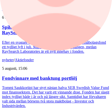
ny tillväxtfas.
nyheter
/
Spiltan Småbolagsfond
6 augusti, 14:51
Spiltan Småbolagsfond lyfte i juli – tar in
RaySearch
Efter en svagare utveckling hittills i år fick Spiltan Småbolagsfond
ett tydligt lyft i juli. Mips bidrog mest till uppgången, medan
RaySearch Laboratories är ett nytt innehav i fonden.
nyheter
/
Aktiefonder
5 augusti, 15:06
Fondvinnare med banktung portfölj
Tommi Saukkoriipi har styrt nästan halva SEB Swedish Value Fund
mot finanssektorn. Det har varit ett vinnande drag. Fonden har slagit
index tydligt både i år och på längre sikt. Samtidigt har förvaltaren
valt sida mellan börsens två stora maktbolag - Investor och
Industrivärden.