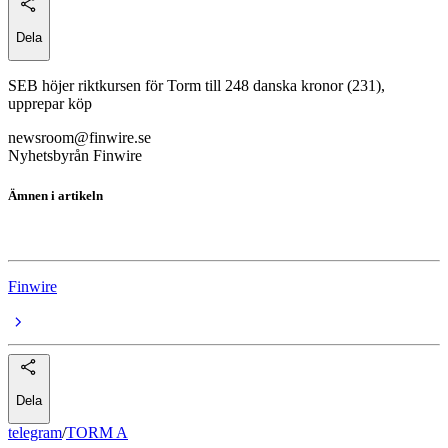
Dela
SEB höjer riktkursen för Torm till 248 danska kronor (231),
upprepar köp
newsroom@finwire.se
Nyhetsbyrån Finwire
Ämnen i artikeln
TORM A
Finwire
Dela
telegram
/
TORM A