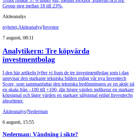
Troax rusade 37% under juli, medan Hexpol, Billerud och BE
Group steg mellan 18 till 23%.
Aktieanalys
nyheter
,
Aktieanalys
/
Investor
7 augusti, 08:11
Analytikern: Tre köpvärda
investmentbolag
I den här artikeln lyfter vi fram de tre investmentbolag som i dag
uppvisar den starkaste tekniska bilden enligt vår nya Investtech
Score, som sammanfattar den tekniska bedömningen av en aktie på
en skala från –100 till +100, där högre värden indikerar en starkare
köpsignal och lägre värden en starkare säljsignal enligt Investtechs
algoritmer.
Aktieanalys
/
Nederman
6 augusti, 15:55
Nederman: Vändning i sikte?