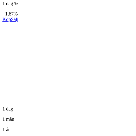
1 dag %
−1,67%
Köp
Sälj
1 dag
1 mån
1 år