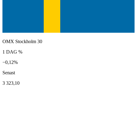
OMX Stockholm 30
1 DAG %
−0,12%
Senast
3 323,10