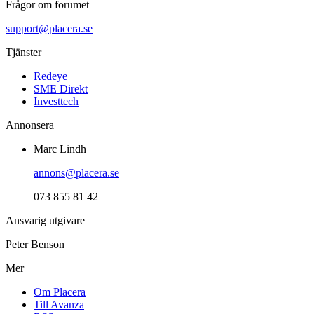
Frågor om forumet
support@placera.se
Tjänster
Redeye
SME Direkt
Investtech
Annonsera
Marc Lindh
annons@placera.se
073 855 81 42
Ansvarig utgivare
Peter Benson
Mer
Om Placera
Till Avanza