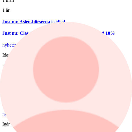
1 mån
1 år
Just nu
:
Asien-börserna i sidled
Just nu
:
Clas Ohlsons organiska tillväxt ökade med 10%
nyheter
/
Bostadsmarknad
Idag, 07:15
Juli bjöd på billigare bostadsrätter – nu
väntar en aktiv marknad
Priserna på bostadsrätter sjönk i juli medan villapriserna ökade.
Fritidshusmarknaden bjöd samtidigt på månadens tredbrott. "En
glädjande signal", menar Liza Nyberg, tf VD för Svensk
Fastighetsförmedling.
nyheter
/
Försvarsbolag
Igår, 17:03