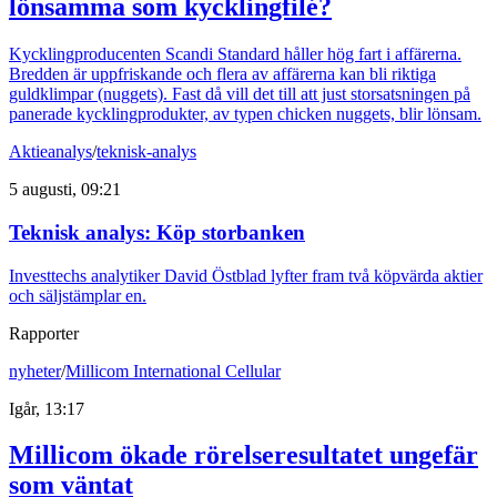
lönsamma som kycklingfilé?
Kycklingproducenten Scandi Standard håller hög fart i affärerna.
Bredden är uppfriskande och flera av affärerna kan bli riktiga
guldklimpar (nuggets). Fast då vill det till att just storsatsningen på
panerade kycklingprodukter, av typen chicken nuggets, blir lönsam.
Aktieanalys
/
teknisk-analys
5 augusti, 09:21
Teknisk analys: Köp storbanken
Investtechs analytiker David Östblad lyfter fram två köpvärda aktier
och säljstämplar en.
Rapporter
nyheter
/
Millicom International Cellular
Igår, 13:17
Millicom ökade rörelseresultatet ungefär
som väntat