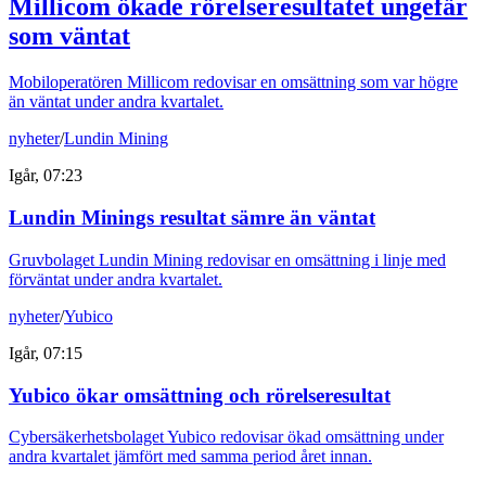
Millicom ökade rörelseresultatet ungefär
som väntat
Mobiloperatören Millicom redovisar en omsättning som var högre
än väntat under andra kvartalet.
nyheter
/
Lundin Mining
Igår, 07:23
Lundin Minings resultat sämre än väntat
Gruvbolaget Lundin Mining redovisar en omsättning i linje med
förväntat under andra kvartalet.
nyheter
/
Yubico
Igår, 07:15
Yubico ökar omsättning och rörelseresultat
Cybersäkerhetsbolaget Yubico redovisar ökad omsättning under
andra kvartalet jämfört med samma period året innan.