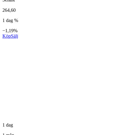
264,60
1 dag %
−1,19%
Köp
Sälj
1 dag