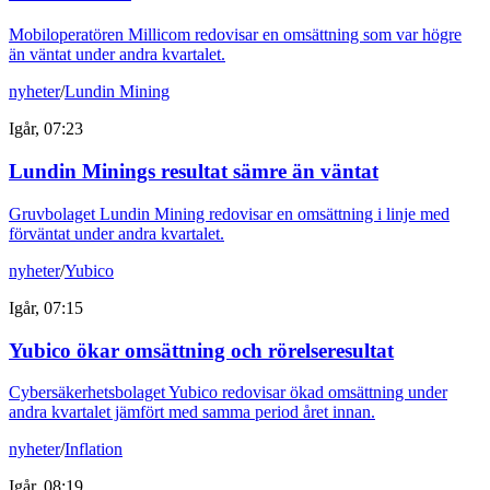
Mobiloperatören Millicom redovisar en omsättning som var högre
än väntat under andra kvartalet.
nyheter
/
Lundin Mining
Igår, 07:23
Lundin Minings resultat sämre än väntat
Gruvbolaget Lundin Mining redovisar en omsättning i linje med
förväntat under andra kvartalet.
nyheter
/
Yubico
Igår, 07:15
Yubico ökar omsättning och rörelseresultat
Cybersäkerhetsbolaget Yubico redovisar ökad omsättning under
andra kvartalet jämfört med samma period året innan.
nyheter
/
Inflation
Igår, 08:19