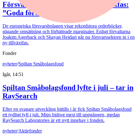
Försvarsförvaltarna spår ny tillväxtfas:
”Goda förutsättningar”
De europeiska försvarsbolagen visar rekordstora orderböcker,
stigande omsättning och förbättrade marginaler. Enligt förvaltarna
Joakim Agerback och Shayan Heidari går nu försvarssektorn in i en
ny tillväxtfas.
Fonder
nyheter
/
Spiltan Småbolagsfond
Igår, 14:51
Spiltan Småbolagsfond lyfte i juli – tar in
RaySearch
Efter en svagare utveckling hittills i år fick Spiltan Småbolagsfond
ett tydligt lyft i juli. Mips bidrog mest till uppgången, medan
RaySearch Laboratories är ett nytt innehav i fonden.
nyheter
/
Aktiefonder