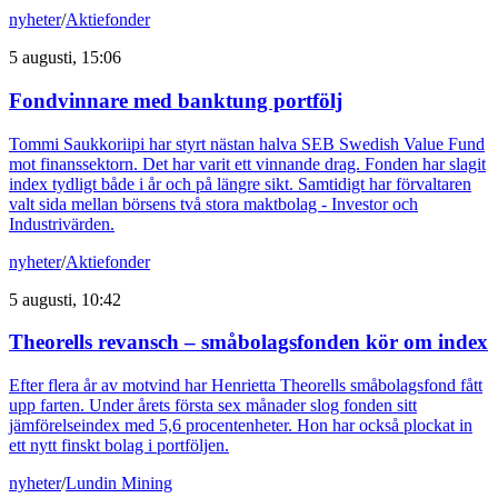
nyheter
/
Aktiefonder
5 augusti, 15:06
Fondvinnare med banktung portfölj
Tommi Saukkoriipi har styrt nästan halva SEB Swedish Value Fund
mot finanssektorn. Det har varit ett vinnande drag. Fonden har slagit
index tydligt både i år och på längre sikt. Samtidigt har förvaltaren
valt sida mellan börsens två stora maktbolag - Investor och
Industrivärden.
nyheter
/
Aktiefonder
5 augusti, 10:42
Theorells revansch – småbolagsfonden kör om index
Efter flera år av motvind har Henrietta Theorells småbolagsfond fått
upp farten. Under årets första sex månader slog fonden sitt
jämförelseindex med 5,6 procentenheter. Hon har också plockat in
ett nytt finskt bolag i portföljen.
nyheter
/
Lundin Mining