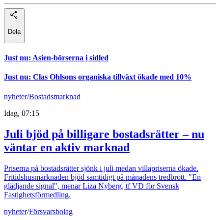
Dela
Just nu
:
Asien-börserna i sidled
Just nu
:
Clas Ohlsons organiska tillväxt ökade med 10%
nyheter
/
Bostadsmarknad
Idag, 07:15
Juli bjöd på billigare bostadsrätter – nu
väntar en aktiv marknad
Priserna på bostadsrätter sjönk i juli medan villapriserna ökade.
Fritidshusmarknaden bjöd samtidigt på månadens tredbrott. "En
glädjande signal", menar Liza Nyberg, tf VD för Svensk
Fastighetsförmedling.
nyheter
/
Försvarsbolag