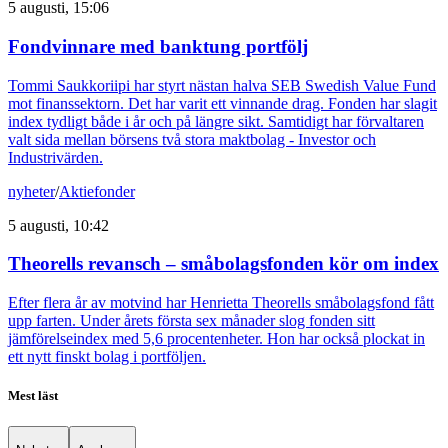
5 augusti, 15:06
Fondvinnare med banktung portfölj
Tommi Saukkoriipi har styrt nästan halva SEB Swedish Value Fund
mot finanssektorn. Det har varit ett vinnande drag. Fonden har slagit
index tydligt både i år och på längre sikt. Samtidigt har förvaltaren
valt sida mellan börsens två stora maktbolag - Investor och
Industrivärden.
nyheter
/
Aktiefonder
5 augusti, 10:42
Theorells revansch – småbolagsfonden kör om index
Efter flera år av motvind har Henrietta Theorells småbolagsfond fått
upp farten. Under årets första sex månader slog fonden sitt
jämförelseindex med 5,6 procentenheter. Hon har också plockat in
ett nytt finskt bolag i portföljen.
Mest läst