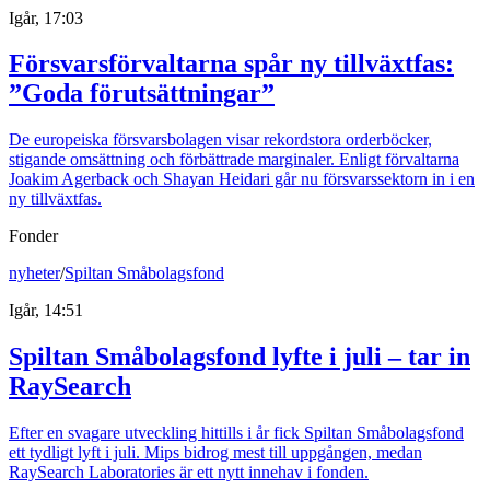
Igår, 17:03
Försvarsförvaltarna spår ny tillväxtfas:
”Goda förutsättningar”
De europeiska försvarsbolagen visar rekordstora orderböcker,
stigande omsättning och förbättrade marginaler. Enligt förvaltarna
Joakim Agerback och Shayan Heidari går nu försvarssektorn in i en
ny tillväxtfas.
Fonder
nyheter
/
Spiltan Småbolagsfond
Igår, 14:51
Spiltan Småbolagsfond lyfte i juli – tar in
RaySearch
Efter en svagare utveckling hittills i år fick Spiltan Småbolagsfond
ett tydligt lyft i juli. Mips bidrog mest till uppgången, medan
RaySearch Laboratories är ett nytt innehav i fonden.