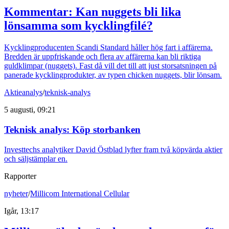
Kommentar: Kan nuggets bli lika
lönsamma som kycklingfilé?
Kycklingproducenten Scandi Standard håller hög fart i affärerna.
Bredden är uppfriskande och flera av affärerna kan bli riktiga
guldklimpar (nuggets). Fast då vill det till att just storsatsningen på
panerade kycklingprodukter, av typen chicken nuggets, blir lönsam.
Aktieanalys
/
teknisk-analys
5 augusti, 09:21
Teknisk analys: Köp storbanken
Investtechs analytiker David Östblad lyfter fram två köpvärda aktier
och säljstämplar en.
Rapporter
nyheter
/
Millicom International Cellular
Igår, 13:17