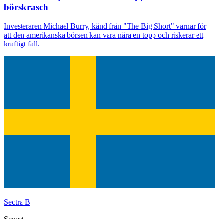
börskrasch
Investeraren Michael Burry, känd från "The Big Short" varnar för
att den amerikanska börsen kan vara nära en topp och riskerar ett
kraftigt fall.
Sectra B
Senast