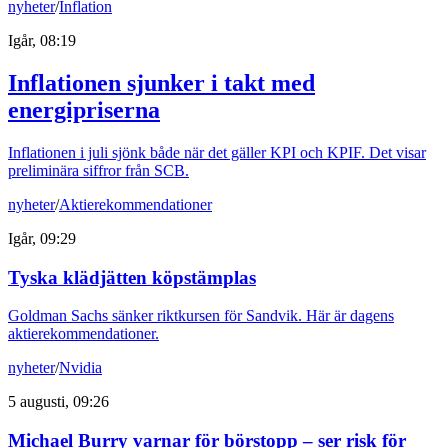
nyheter
/
Inflation
Igår, 08:19
Inflationen sjunker i takt med
energipriserna
Inflationen i juli sjönk både när det gäller KPI och KPIF. Det visar
preliminära siffror från SCB.
nyheter
/
Aktierekommendationer
Igår, 09:29
Tyska klädjätten köpstämplas
Goldman Sachs sänker riktkursen för Sandvik. Här är dagens
aktierekommendationer.
nyheter
/
Nvidia
5 augusti, 09:26
Michael Burry varnar för börstopp – ser risk för