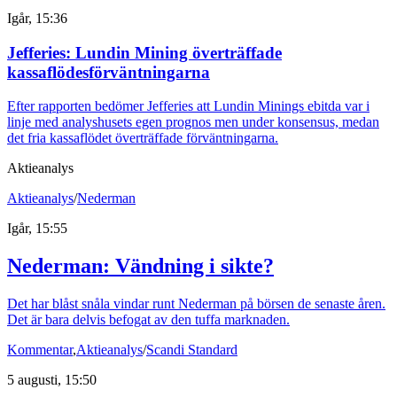
Igår, 15:36
Jefferies: Lundin Mining överträffade
kassaflödesförväntningarna
Efter rapporten bedömer Jefferies att Lundin Minings ebitda var i
linje med analyshusets egen prognos men under konsensus, medan
det fria kassaflödet överträffade förväntningarna.
Aktieanalys
Aktieanalys
/
Nederman
Igår, 15:55
Nederman: Vändning i sikte?
Det har blåst snåla vindar runt Nederman på börsen de senaste åren.
Det är bara delvis befogat av den tuffa marknaden.
Kommentar
,
Aktieanalys
/
Scandi Standard
5 augusti, 15:50