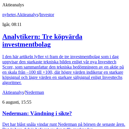
Aktieanalys
nyheter
,
Aktieanalys
/
Investor
Igår, 08:11
Analytikern: Tre köpvärda
investmentbolag
I den här artikeln lyfter vi fram de tre investmentbolag som i dag
uppvisar den starkaste tekniska bilden enligt vår nya Investtech
Score, som sammanfattar den tekniska bedömningen av en aktie på
en skala från –100 till +100, där högre värden indikerar en starkare
köpsignal och lägre värden en starkare säljsignal enligt Investtechs
algoritmer.
Aktieanalys
/
Nederman
6 augusti, 15:55
Nederman: Vändning i sikte?
Det har blåst snåla vindar runt Nederman på börsen de senaste åren.