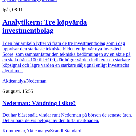
Igår, 08:11
Analytikern: Tre köpvärda
investmentbolag
I den här artikeln lyfter vi fram de tre investmentbolag som i dag
uppvisar den starkaste tekniska bilden enligt vår nya Investtech
Score, som sammanfattar den tekniska bedömningen av en aktie på
en skala från –100 till +100, där högre värden indikerar en starkare
köpsignal och lägre värden en starkare säljsignal enligt Investtechs
algoritmer.
Aktieanalys
/
Nederman
6 augusti, 15:55
Nederman: Vändning i sikte?
Det har blåst snåla vindar runt Nederman på börsen de senaste åren.
Det är bara delvis befogat av den tuffa marknaden.
Kommentar
,
Aktieanalys
/
Scandi Standard