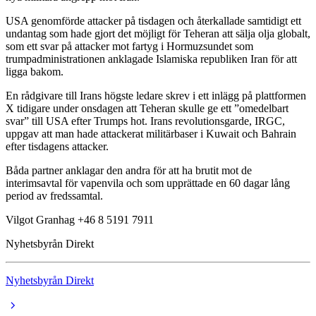
USA genomförde attacker på tisdagen och återkallade samtidigt ett
undantag som hade gjort det möjligt för Teheran att sälja olja globalt,
som ett svar på attacker mot fartyg i Hormuzsundet som
trumpadministrationen anklagade Islamiska republiken Iran för att
ligga bakom.
En rådgivare till Irans högste ledare skrev i ett inlägg på plattformen
X tidigare under onsdagen att Teheran skulle ge ett ”omedelbart
svar” till USA efter Trumps hot. Irans revolutionsgarde, IRGC,
uppgav att man hade attackerat militärbaser i Kuwait och Bahrain
efter tisdagens attacker.
Båda partner anklagar den andra för att ha brutit mot de
interimsavtal för vapenvila och som upprättade en 60 dagar lång
period av fredssamtal.
Vilgot Granhag +46 8 5191 7911
Nyhetsbyrån Direkt
Nyhetsbyrån Direkt