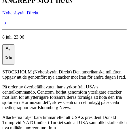
ANGREPP MOT IRAN
Nyhetsbyrån Direkt
8 juli, 23:06
Dela
STOCKHOLM (Nyhetsbyrån Direkt) Den amerikanska militären
uppgav att de genomfört nya attacker mot Iran för andra dagen i rad.
På order av överbefälhavaren har styrkor från USA:s
centralkommando, Centcom, börjat genomföra ytterligare attacker
mot Iran för att ytterligare försämra deras förmåga att hota den fria
sjöfarten i Hormuzsundet”, skrev Centcom i ett inlägg på sociala
medier, rapporterar Bloomberg News.
Attackerna följer bara timmar efter att USA:s president Donald
Trump vid NATO-mötet i Turkiet sade att USA sannolikt skulle rikta
nya militära angrepp mot Iran.