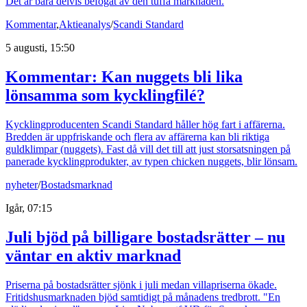
Det är bara delvis befogat av den tuffa marknaden.
Kommentar
,
Aktieanalys
/
Scandi Standard
5 augusti, 15:50
Kommentar: Kan nuggets bli lika
lönsamma som kycklingfilé?
Kycklingproducenten Scandi Standard håller hög fart i affärerna.
Bredden är uppfriskande och flera av affärerna kan bli riktiga
guldklimpar (nuggets). Fast då vill det till att just storsatsningen på
panerade kycklingprodukter, av typen chicken nuggets, blir lönsam.
nyheter
/
Bostadsmarknad
Igår, 07:15
Juli bjöd på billigare bostadsrätter – nu
väntar en aktiv marknad
Priserna på bostadsrätter sjönk i juli medan villapriserna ökade.
Fritidshusmarknaden bjöd samtidigt på månadens tredbrott. "En