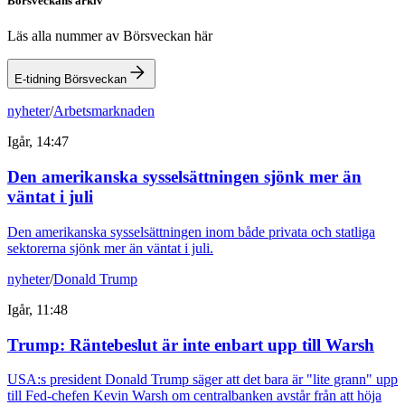
Börsveckans arkiv
Läs alla nummer av Börsveckan här
E-tidning Börsveckan
nyheter
/
Arbetsmarknaden
Igår, 14:47
Den amerikanska sysselsättningen sjönk mer än
väntat i juli
Den amerikanska sysselsättningen inom både privata och statliga
sektorerna sjönk mer än väntat i juli.
nyheter
/
Donald Trump
Igår, 11:48
Trump: Räntebeslut är inte enbart upp till Warsh
USA:s president Donald Trump säger att det bara är "lite grann" upp
till Fed-chefen Kevin Warsh om centralbanken avstår från att höja