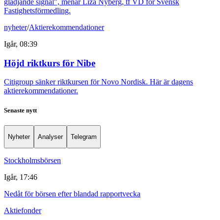
glädjande signal", menar Liza Nyberg, tf VD för Svensk
Fastighetsförmedling.
nyheter
/
Aktierekommendationer
Igår, 08:39
Höjd riktkurs för Nibe
Citigroup sänker riktkursen för Novo Nordisk. Här är dagens
aktierekommendationer.
Senaste nytt
Nyheter
Analyser
Telegram
Stockholmsbörsen
Igår, 17:46
Nedåt för börsen efter blandad rapportvecka
Aktiefonder