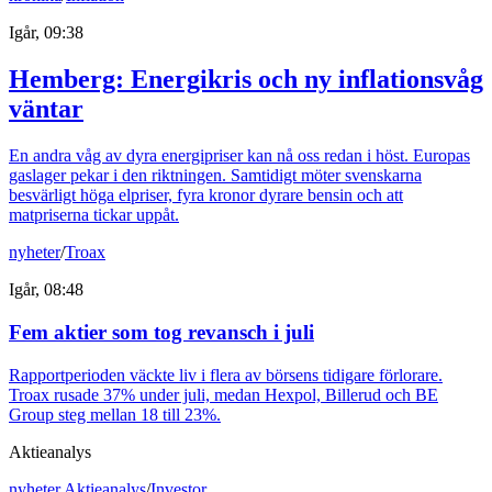
Igår, 09:38
Hemberg: Energikris och ny inflationsvåg
väntar
En andra våg av dyra energipriser kan nå oss redan i höst. Europas
gaslager pekar i den riktningen. Samtidigt möter svenskarna
besvärligt höga elpriser, fyra kronor dyrare bensin och att
matpriserna tickar uppåt.
nyheter
/
Troax
Igår, 08:48
Fem aktier som tog revansch i juli
Rapportperioden väckte liv i flera av börsens tidigare förlorare.
Troax rusade 37% under juli, medan Hexpol, Billerud och BE
Group steg mellan 18 till 23%.
Aktieanalys
nyheter
,
Aktieanalys
/
Investor