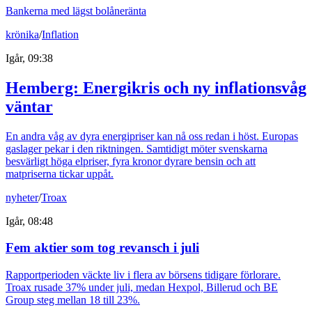
Bankerna med lägst bolåneränta
krönika
/
Inflation
Igår, 09:38
Hemberg: Energikris och ny inflationsvåg
väntar
En andra våg av dyra energipriser kan nå oss redan i höst. Europas
gaslager pekar i den riktningen. Samtidigt möter svenskarna
besvärligt höga elpriser, fyra kronor dyrare bensin och att
matpriserna tickar uppåt.
nyheter
/
Troax
Igår, 08:48
Fem aktier som tog revansch i juli
Rapportperioden väckte liv i flera av börsens tidigare förlorare.
Troax rusade 37% under juli, medan Hexpol, Billerud och BE
Group steg mellan 18 till 23%.