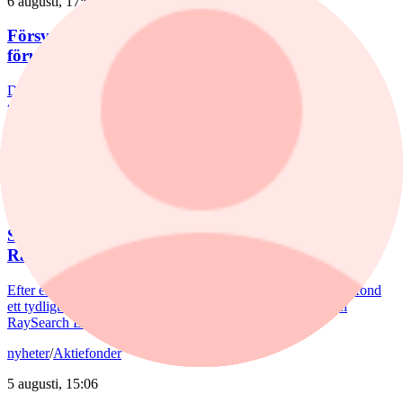
6 augusti, 17:03
Försvarsförvaltarna spår ny tillväxtfas: ”Goda
förutsättningar”
De europeiska försvarsbolagen visar rekordstora orderböcker,
stigande omsättning och förbättrade marginaler. Enligt förvaltarna
Joakim Agerback och Shayan Heidari går nu försvarssektorn in i en
ny tillväxtfas.
nyheter
/
Spiltan Småbolagsfond
6 augusti, 14:51
Spiltan Småbolagsfond lyfte i juli – tar in
RaySearch
Efter en svagare utveckling hittills i år fick Spiltan Småbolagsfond
ett tydligt lyft i juli. Mips bidrog mest till uppgången, medan
RaySearch Laboratories är ett nytt innehav i fonden.
nyheter
/
Aktiefonder
5 augusti, 15:06