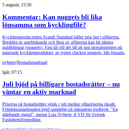
5 augusti, 15:50
Kommentar: Kan nuggets bli lika
lönsamma som kycklingfilé?
Kycklingproducenten Scandi Standard håller hög fart i affärerna.
Bredden är uppfriskande och flera av affärerna kan bli riktiga
guldklimpar (nuggets). Fast då vill det till att just storsatsningen på
panerade kycklingprodukter, av typen chicken nuggets, blir lönsam.
nyheter
/
Bostadsmarknad
Igår, 07:15
Juli bjöd på billigare bostadsrätter – nu
väntar en aktiv marknad
Priserna på bostadsrätter sjönk i juli medan villapriserna ökade.
Fritidshusmarknaden bjöd samtidigt på månadens tredbrott. "En
glädjande signal", menar Liza Nyberg, tf VD för Svensk
Fastighetsförmedling.