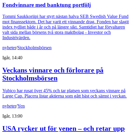
Fondvinnare med banktung portfölj
Tommi Saukkoriipi har styrt nästan halva SEB Swedish Value Fund
mot finanssektorn. Det har varit ett vinnande drag. Fonden har slagit
index tydligt både i år och på längre sikt. Samtidigt har förvaltaren
valt sida mellan börsens två stora maktbolag - Investor och
Industrivärden.
nyheter
/
Stockholmsbörsen
Igår, 14:40
Veckans vinnare och förlorare på
Stockholmsbörsen
Yubico har rusat över 45% och tar platsen som veckans vinnare på
Large Cap. Placera listar aktierna som gått bäst och sämst i veckan.
nyheter
/
Yen
Igår, 13:00
USA rycker ut för yenen – och retar upp