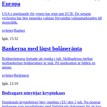
Europa
USA:s ingripande för yenen har retat upp ECB. De senaste
veckorna har den japanska valutan förvandlat valutamarknaden till
storpolitik.
nyheter
/
Banker
Igår, 15:32
Bankerna med lägst bolåneränta
Bolåneräntorna fortsatte att sjunka i juli. Skillnaderna mellan
storbankernas bolåneräntor är små. På sparkonton är bilden en
annan.
nyheter
/
Bedrägeri
Igår, 12:10
Bedragare utnyttjar kryptokaos
Hundratals kryptobörser blev olagliga i EU den 1 juli. Nu poserar
bedragare som myndigheter med förfalskade dokument för att lura