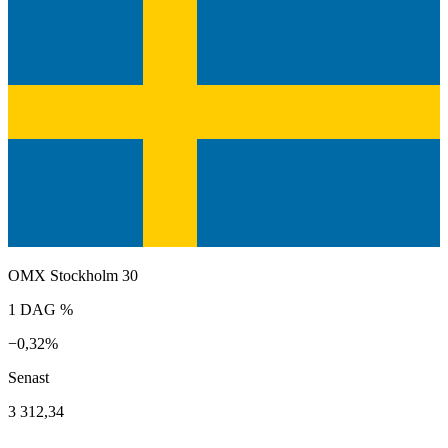
OMX Stockholm 30
1 DAG %
−0,32%
Senast
3 312,34