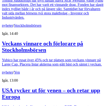
Tommi Saukkoriipi har styrt nästan halva SEB Swedish Value Fund
mot finanssektorn. Det har varit ett vinnande drag. Fonden har slagit
index tydligt både i år och på längre sikt. Samtidigt har förvaltaren
valt sida mellan börsens två stora maktbolag - Investor och
Industrivärden.
nyheter
/
Stockholmsbörsen
Igår, 14:40
Veckans vinnare och förlorare på
Stockholmsbörsen
Yubico har rusat över 45% och tar platsen som veckans vinnare på
Large Cap. Placera listar aktierna som gått bäst och sämst i veckan.
nyheter
/
Yen
Igår, 13:00
USA rycker ut för yenen – och retar upp
Europa