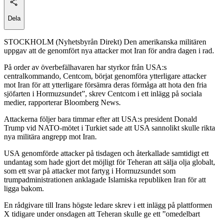
Dela
STOCKHOLM (Nyhetsbyrån Direkt) Den amerikanska militären
uppgav att de genomfört nya attacker mot Iran för andra dagen i rad.
På order av överbefälhavaren har styrkor från USA:s
centralkommando, Centcom, börjat genomföra ytterligare attacker
mot Iran för att ytterligare försämra deras förmåga att hota den fria
sjöfarten i Hormuzsundet”, skrev Centcom i ett inlägg på sociala
medier, rapporterar Bloomberg News.
Attackerna följer bara timmar efter att USA:s president Donald
Trump vid NATO-mötet i Turkiet sade att USA sannolikt skulle rikta
nya militära angrepp mot Iran.
USA genomförde attacker på tisdagen och återkallade samtidigt ett
undantag som hade gjort det möjligt för Teheran att sälja olja globalt,
som ett svar på attacker mot fartyg i Hormuzsundet som
trumpadministrationen anklagade Islamiska republiken Iran för att
ligga bakom.
En rådgivare till Irans högste ledare skrev i ett inlägg på plattformen
X tidigare under onsdagen att Teheran skulle ge ett ”omedelbart