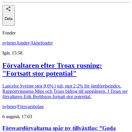
Dela
Fonder
nyheter
,
fonder
/
Aktiefonder
Igår, 15:58
Förvaltaren efter Troax rusning:
"Fortsatt stor potential"
Lancelot Sverige steg 8,6% i juli, mot 2,2% för jämförelseindex.
Rapportvinnarna Mips och Troax bidrog till uppgången. I Troax ser
förvaltaren Erik Bertilsson fortsatt stor potential.
nyheter
/
Försvarsbolag
6 augusti, 17:03
Försvarsförvaltarna spår ny tillväxtfas: ”Goda