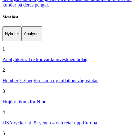
kunder på deras pengar.
Mest läst
Nyheter
Analyser
1
Analytikern: Tre köpvärda investmentbolag
2
Hemberg: Energikris och ny inflationsvåg väntar
3
Höjd riktkurs för Nibe
4
USA rycker ut för yenen – och retar upp Europa
5