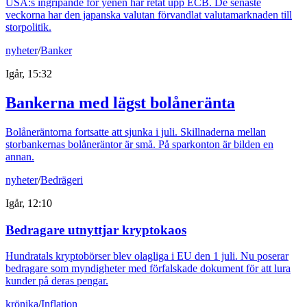
USA:s ingripande för yenen har retat upp ECB. De senaste
veckorna har den japanska valutan förvandlat valutamarknaden till
storpolitik.
nyheter
/
Banker
Igår, 15:32
Bankerna med lägst bolåneränta
Bolåneräntorna fortsatte att sjunka i juli. Skillnaderna mellan
storbankernas bolåneräntor är små. På sparkonton är bilden en
annan.
nyheter
/
Bedrägeri
Igår, 12:10
Bedragare utnyttjar kryptokaos
Hundratals kryptobörser blev olagliga i EU den 1 juli. Nu poserar
bedragare som myndigheter med förfalskade dokument för att lura
kunder på deras pengar.
krönika
/
Inflation