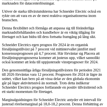
marknaden för datacenterlösningar.
Utöver de starka tillväxtutsikterna har Schneider Electric också en
rykte om att vara en av de mest reaktiva organisationerna inom
branschen.
Denna flexibilitet och förmåga att anpassa sig till föränderliga
marknadsförhållanden och kundbehov är en viktig tillgång för
företaget och kan bidra till dess fortsatta framgång på lång sikt.
Schneider Electrics egen prognos för 2024 är en organisk
försäljningstillväxt på 7 procent vid mittintervallet jämfört med
konsensusprognosen på 4,7 procent. Här förväntar sig Placera att
försäljningsprognoserna kommer att justeras upp, vilket sannolikt
också kommer att leda till uppjusterade vinstprognoser för 2024.
Den genomsnittliga årliga försäljningstillväxten för perioden 2021
till 2026 förväntas vara 12 procent. Prognosen för 2024 är lägre än
snittet, vilket kan bero på att vissa delar av den globala ekonomin
går på lägre aktivitetsnivå än normalt. Trots detta indikerar
Schneider Electrics prognos fortfarande en positiv tillväxttrend och
ett starkt momentum för företaget.
Marginalguidningen för Schneider Electric antyder ett intervall för
justerad rörelsemarginal på 18,0-18,2 procent. Denna förbättring av