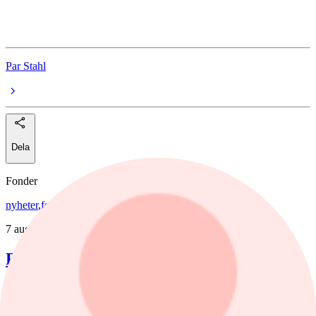
Schneider Electric
Par Stahl
Dela
Fonder
nyheter
,
fonder
/
Aktiefonder
7 augusti, 15:58
Förvaltaren efter Troax rusning:
"Fortsatt stor potential"
Lancelot Sverige steg 8,6% i juli, mot 2,2% för jämförelseindex.