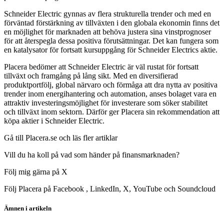
Schneider Electric gynnas av flera strukturella trender och med en
förväntad förstärkning av tillväxten i den globala ekonomin finns det
en möjlighet för marknaden att behöva justera sina vinstprognoser
för att återspegla dessa positiva förutsättningar. Det kan fungera som
en katalysator för fortsatt kursuppgång för Schneider Electrics aktie.
Placera bedömer att Schneider Electric är väl rustat för fortsatt
tillväxt och framgång på lång sikt. Med en diversifierad
produktportfölj, global närvaro och förmåga att dra nytta av positiva
trender inom energihantering och automation, anses bolaget vara en
attraktiv investeringsmöjlighet för investerare som söker stabilitet
och tillväxt inom sektorn. Därför ger Placera sin rekommendation att
köpa aktier i Schneider Electric.
Gå till Placera.se och läs fler artiklar
Vill du ha koll på vad som händer på finansmarknaden?
Följ mig gärna på X
Följ Placera på Facebook , LinkedIn, X, YouTube och Soundcloud
Ämnen i artikeln
aktieanalys