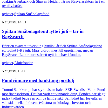
Joakim Agerback och Shayan Heidari går nu försvarssektorn in i en
ny tillväxtfas.
nyheter
/
Spiltan Småbolagsfond
6 augusti, 14:51
Spiltan Småbolagsfond lyfte i juli – tar in
RaySearch
Efter en svagare utveckling hittills i år fick Spiltan Småbolagsfond
ett tydligt lyft i juli. Mips bidrog mest till uppgången, medan
RaySearch Laboratories är ett nytt innehav i fonden.
nyheter
/
Aktiefonder
5 augusti, 15:06
Fondvinnare med banktung portfölj
Tommi Saukkoriipi har styrt nästan halva SEB Swedish Value Fund
mot finanssektorn. Det har varit ett vinnande drag. Fonden har slagit
index tydligt både i år och på längre sikt. Samtidigt har förvaltaren
valt sida mellan börsens två stora maktbolag - Investor och
Industrivärden.