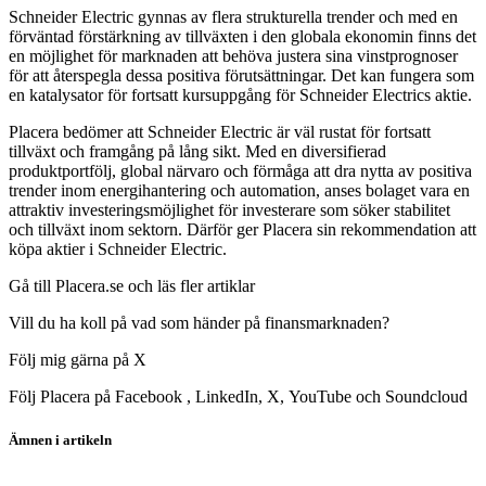
Schneider Electric gynnas av flera strukturella trender och med en
förväntad förstärkning av tillväxten i den globala ekonomin finns det
en möjlighet för marknaden att behöva justera sina vinstprognoser
för att återspegla dessa positiva förutsättningar. Det kan fungera som
en katalysator för fortsatt kursuppgång för Schneider Electrics aktie.
Placera bedömer att Schneider Electric är väl rustat för fortsatt
tillväxt och framgång på lång sikt. Med en diversifierad
produktportfölj, global närvaro och förmåga att dra nytta av positiva
trender inom energihantering och automation, anses bolaget vara en
attraktiv investeringsmöjlighet för investerare som söker stabilitet
och tillväxt inom sektorn. Därför ger Placera sin rekommendation att
köpa aktier i Schneider Electric.
Gå till Placera.se och läs fler artiklar
Vill du ha koll på vad som händer på finansmarknaden?
Följ mig gärna på X
Följ Placera på Facebook , LinkedIn, X, YouTube och Soundcloud
Ämnen i artikeln
aktieanalys