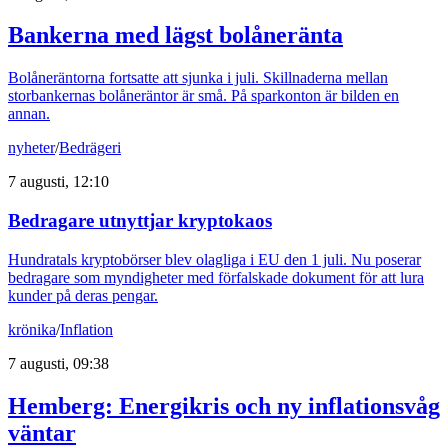
Bankerna med lägst bolåneränta
Bolåneräntorna fortsatte att sjunka i juli. Skillnaderna mellan
storbankernas bolåneräntor är små. På sparkonton är bilden en
annan.
nyheter
/
Bedrägeri
7 augusti, 12:10
Bedragare utnyttjar kryptokaos
Hundratals kryptobörser blev olagliga i EU den 1 juli. Nu poserar
bedragare som myndigheter med förfalskade dokument för att lura
kunder på deras pengar.
krönika
/
Inflation
7 augusti, 09:38
Hemberg: Energikris och ny inflationsvåg
väntar