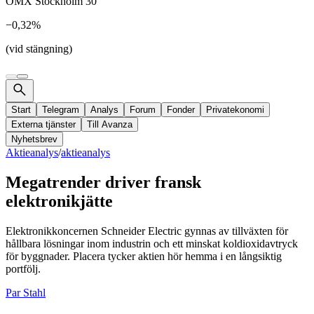
OMX Stockholm 30
−0,32%
(vid stängning)
Start
Telegram
Analys
Forum
Fonder
Privatekonomi
Externa tjänster
Till Avanza
Nyhetsbrev
Aktieanalys
/
aktieanalys
Megatrender driver fransk
elektronikjätte
Elektronikkoncernen Schneider Electric gynnas av tillväxten för
hållbara lösningar inom industrin och ett minskat koldioxidavtryck
för byggnader. Placera tycker aktien hör hemma i en långsiktig
portfölj.
Par Stahl