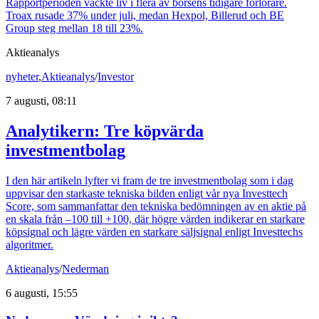
Rapportperioden väckte liv i flera av börsens tidigare förlorare.
Troax rusade 37% under juli, medan Hexpol, Billerud och BE
Group steg mellan 18 till 23%.
Aktieanalys
nyheter
,
Aktieanalys
/
Investor
7 augusti, 08:11
Analytikern: Tre köpvärda
investmentbolag
I den här artikeln lyfter vi fram de tre investmentbolag som i dag
uppvisar den starkaste tekniska bilden enligt vår nya Investtech
Score, som sammanfattar den tekniska bedömningen av en aktie på
en skala från –100 till +100, där högre värden indikerar en starkare
köpsignal och lägre värden en starkare säljsignal enligt Investtechs
algoritmer.
Aktieanalys
/
Nederman
6 augusti, 15:55