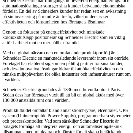
Schneider Electric har framgångsrikt levererat energihanterings- och
automationslösningar som ger sina kunder betydande ekonomiska
fördelar. En del av Schneiders kunder har redan sett en avkastning
på sin investering på mindre än tre år, vilket understryker
effektiviteten och lönsamheten hos företagets lösningar.
Genom att fokusera på energieffektivitet och minskade
koldioxidutsläpp positionerar sig Schneider Electric som en viktig
aktör i arbetet mot en mer hållbar framtid.
Med en global närvaro och en omfattande produktportfölj är
Schneider Electric en marknadsledande leverantör inom sitt område.
Företaget har etablerat sig som en pålitlig partner för sina kunder,
och dess innovativa lösningar bidrar till att öka effektiviteten och
minska miljöpåverkan för olika industrier och infrastrukturer runt om
i världen.
Schneider Electric grundades år 1836 med huvudkontor i Paris.
Sedan dess har företaget vuxit till att bli en global aktör med över
130 000 anställda runt om i världen.
Produktutbudet omfattar bland annat strömbrytare, elcentraler, UPS-
system (Uninterruptible Power Supply), programmerbara styrenheter
och processkontroller. Vad som särskiljer Schneider Electric är
bolagets förmåga att integrera energi- och automatiseringsteknik
tillsammans med mjukvara och tjänster för att skapa heltäckande