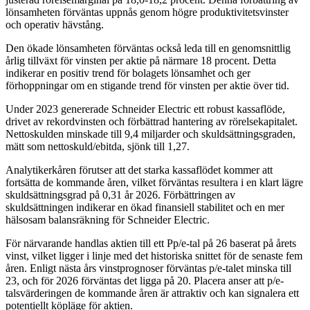
lönsamheten förväntas uppnås genom högre produktivitetsvinster
och operativ hävstång.
Den ökade lönsamheten förväntas också leda till en genomsnittlig
årlig tillväxt för vinsten per aktie på närmare 18 procent. Detta
indikerar en positiv trend för bolagets lönsamhet och ger
förhoppningar om en stigande trend för vinsten per aktie över tid.
Under 2023 genererade Schneider Electric ett robust kassaflöde,
drivet av rekordvinsten och förbättrad hantering av rörelsekapitalet.
Nettoskulden minskade till 9,4 miljarder och skuldsättningsgraden,
mätt som nettoskuld/ebitda, sjönk till 1,27.
Analytikerkåren förutser att det starka kassaflödet kommer att
fortsätta de kommande åren, vilket förväntas resultera i en klart lägre
skuldsättningsgrad på 0,31 år 2026. Förbättringen av
skuldsättningen indikerar en ökad finansiell stabilitet och en mer
hälsosam balansräkning för Schneider Electric.
För närvarande handlas aktien till ett Pp/e-tal på 26 baserat på årets
vinst, vilket ligger i linje med det historiska snittet för de senaste fem
åren. Enligt nästa års vinstprognoser förväntas p/e-talet minska till
23, och för 2026 förväntas det ligga på 20. Placera anser att p/e-
talsvärderingen de kommande åren är attraktiv och kan signalera ett
potentiellt köpläge för aktien.