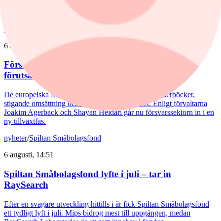
Rapportvinnarna Mips och Troax bidrog till uppgången. I Troax ser
förvaltaren Erik Bertilsson fortsatt stor potential.
nyheter
/
Försvarsbolag
6 augusti, 17:03
Försvarsförvaltarna spår ny tillväxtfas: ”Goda
förutsättningar”
De europeiska försvarsbolagen visar rekordstora orderböcker,
stigande omsättning och förbättrade marginaler. Enligt förvaltarna
Joakim Agerback och Shayan Heidari går nu försvarssektorn in i en
ny tillväxtfas.
nyheter
/
Spiltan Småbolagsfond
6 augusti, 14:51
Spiltan Småbolagsfond lyfte i juli – tar in
RaySearch
Efter en svagare utveckling hittills i år fick Spiltan Småbolagsfond
ett tydligt lyft i juli. Mips bidrog mest till uppgången, medan