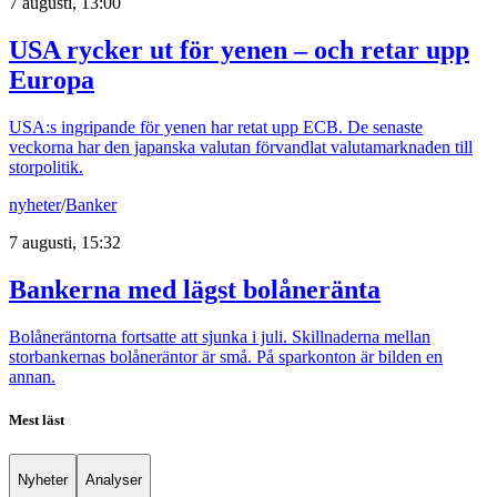
7 augusti, 13:00
USA rycker ut för yenen – och retar upp
Europa
USA:s ingripande för yenen har retat upp ECB. De senaste
veckorna har den japanska valutan förvandlat valutamarknaden till
storpolitik.
nyheter
/
Banker
7 augusti, 15:32
Bankerna med lägst bolåneränta
Bolåneräntorna fortsatte att sjunka i juli. Skillnaderna mellan
storbankernas bolåneräntor är små. På sparkonton är bilden en
annan.
Mest läst
Nyheter
Analyser