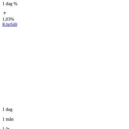
1 dag %
1,03%
Köp
Sälj
1 dag
1 mån
1 år