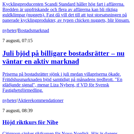
Kycklingproducenten Scandi Standard håller hög fart i affärerna.
Bredden är uppfriskande och flera av affärerna kan bli riktiga
guldklimpar (nuggets). Fast då vill det till att just storsatsningen på
panerade kycklingprodukter, av typen chicken nuggets, blir lönsam.
nyheter
/
Bostadsmarknad
7 augusti, 07:15
Juli bjöd på billigare bostadsrätter – nu
väntar en aktiv marknad
Priserna på bostadsrätter sjönk i juli medan villapriserna ökade.
Fritidshusmarknaden bjöd samtidigt på månadens tredbrott. "En
glädjande signal", menar Liza Nyberg, tf VD för Svensk
Fastighetsförmedling.
nyheter
/
Aktierekommendationer
7 augusti, 08:39
Höjd riktkurs för Nibe
Citigroup sänker riktkursen för Novo Nordisk. Här är dagens