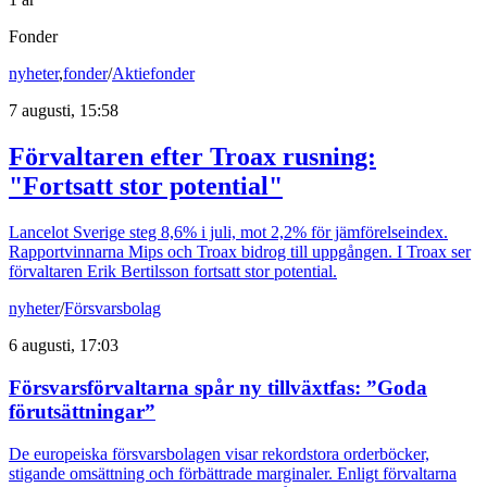
Fonder
nyheter
,
fonder
/
Aktiefonder
7 augusti, 15:58
Förvaltaren efter Troax rusning:
"Fortsatt stor potential"
Lancelot Sverige steg 8,6% i juli, mot 2,2% för jämförelseindex.
Rapportvinnarna Mips och Troax bidrog till uppgången. I Troax ser
förvaltaren Erik Bertilsson fortsatt stor potential.
nyheter
/
Försvarsbolag
6 augusti, 17:03
Försvarsförvaltarna spår ny tillväxtfas: ”Goda
förutsättningar”
De europeiska försvarsbolagen visar rekordstora orderböcker,
stigande omsättning och förbättrade marginaler. Enligt förvaltarna