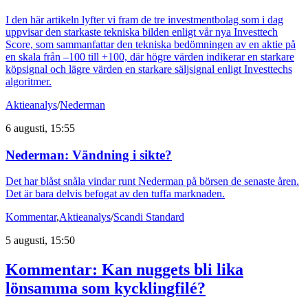
I den här artikeln lyfter vi fram de tre investmentbolag som i dag
uppvisar den starkaste tekniska bilden enligt vår nya Investtech
Score, som sammanfattar den tekniska bedömningen av en aktie på
en skala från –100 till +100, där högre värden indikerar en starkare
köpsignal och lägre värden en starkare säljsignal enligt Investtechs
algoritmer.
Aktieanalys
/
Nederman
6 augusti, 15:55
Nederman: Vändning i sikte?
Det har blåst snåla vindar runt Nederman på börsen de senaste åren.
Det är bara delvis befogat av den tuffa marknaden.
Kommentar
,
Aktieanalys
/
Scandi Standard
5 augusti, 15:50
Kommentar: Kan nuggets bli lika
lönsamma som kycklingfilé?