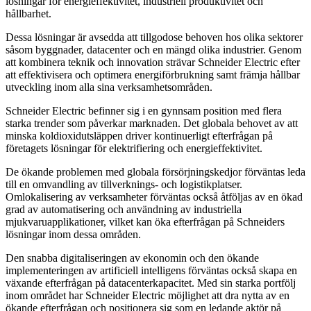
lösningar för energieffektivitet, industriell produktivitet och
hållbarhet.
Dessa lösningar är avsedda att tillgodose behoven hos olika sektorer
såsom byggnader, datacenter och en mängd olika industrier. Genom
att kombinera teknik och innovation strävar Schneider Electric efter
att effektivisera och optimera energiförbrukning samt främja hållbar
utveckling inom alla sina verksamhetsområden.
Schneider Electric befinner sig i en gynnsam position med flera
starka trender som påverkar marknaden. Det globala behovet av att
minska koldioxidutsläppen driver kontinuerligt efterfrågan på
företagets lösningar för elektrifiering och energieffektivitet.
De ökande problemen med globala försörjningskedjor förväntas leda
till en omvandling av tillverknings- och logistikplatser.
Omlokalisering av verksamheter förväntas också åtföljas av en ökad
grad av automatisering och användning av industriella
mjukvaruapplikationer, vilket kan öka efterfrågan på Schneiders
lösningar inom dessa områden.
Den snabba digitaliseringen av ekonomin och den ökande
implementeringen av artificiell intelligens förväntas också skapa en
växande efterfrågan på datacenterkapacitet. Med sin starka portfölj
inom området har Schneider Electric möjlighet att dra nytta av en
ökande efterfrågan och positionera sig som en ledande aktör på