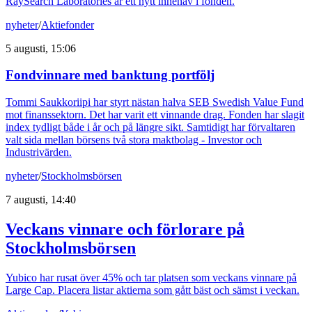
RaySearch Laboratories är ett nytt innehav i fonden.
nyheter
/
Aktiefonder
5 augusti, 15:06
Fondvinnare med banktung portfölj
Tommi Saukkoriipi har styrt nästan halva SEB Swedish Value Fund
mot finanssektorn. Det har varit ett vinnande drag. Fonden har slagit
index tydligt både i år och på längre sikt. Samtidigt har förvaltaren
valt sida mellan börsens två stora maktbolag - Investor och
Industrivärden.
nyheter
/
Stockholmsbörsen
7 augusti, 14:40
Veckans vinnare och förlorare på
Stockholmsbörsen
Yubico har rusat över 45% och tar platsen som veckans vinnare på
Large Cap. Placera listar aktierna som gått bäst och sämst i veckan.