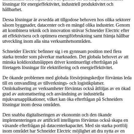
lösningar för energieffektivitet, industriell produktivitet och
hållbarhet.
Dessa lösningar är avsedda att tillgodose behoven hos olika sektorer
såsom byggnader, datacenter och en mängd olika industrier. Genom
att kombinera teknik och innovation strävar Schneider Electric efter
att effektivisera och optimera energiförbrukning samt främja hållbar
utveckling inom alla sina verksamhetsområden.
Schneider Electric befinner sig i en gynnsam position med flera
starka trender som påverkar marknaden. Det globala behovet av att
minska koldioxidutsläppen driver kontinuerligt efterfrågan på
företagets lösningar för elektrifiering och energieffektivitet.
De ökande problemen med globala försörjningskedjor förväntas leda
till en omvandling av tillverknings- och logistikplatser.
Omlokalisering av verksamheter förväntas också åtföljas av en ökad
grad av automatisering och användning av industriella
mjukvaruapplikationer, vilket kan öka efterfrågan på Schneiders
lösningar inom dessa områden.
Den snabba digitaliseringen av ekonomin och den ökande
implementeringen av artificiell intelligens förväntas också skapa en
växande efterfrågan på datacenterkapacitet. Med sin starka portfölj
inom området har Schneider Electric möjlighet att dra nytta av en