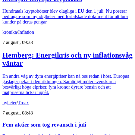
Hundratals kryptobörser blev olagliga i EU den 1 juli. Nu poserar
bedragare som myndigheter med förfalskade dokument för att lura
kunder på deras pengar.
krönika
/
Inflation
7 augusti, 09:38
Hemberg: Energikris och ny inflationsvåg
väntar
En andra våg av dyra energipriser kan nå oss redan i höst. Europas
gaslager pekar i den riktningen. Samtidigt möter svenskarna
besvärligt höga elpriser, fyra kronor dyrare bensin och att
matpriserna tickar uppåt.
nyheter
/
Troax
7 augusti, 08:48
Fem aktier som tog revansch i juli