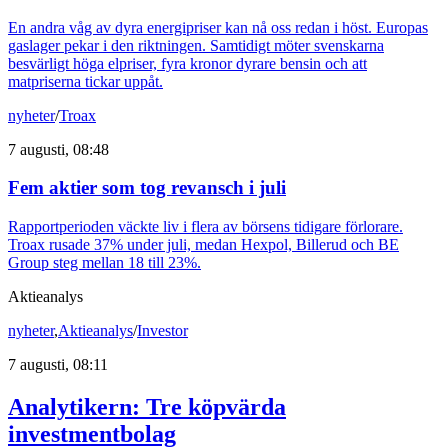
En andra våg av dyra energipriser kan nå oss redan i höst. Europas
gaslager pekar i den riktningen. Samtidigt möter svenskarna
besvärligt höga elpriser, fyra kronor dyrare bensin och att
matpriserna tickar uppåt.
nyheter
/
Troax
7 augusti, 08:48
Fem aktier som tog revansch i juli
Rapportperioden väckte liv i flera av börsens tidigare förlorare.
Troax rusade 37% under juli, medan Hexpol, Billerud och BE
Group steg mellan 18 till 23%.
Aktieanalys
nyheter
,
Aktieanalys
/
Investor
7 augusti, 08:11
Analytikern: Tre köpvärda
investmentbolag