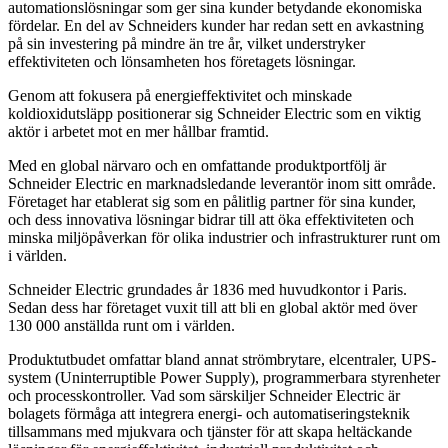
automationslösningar som ger sina kunder betydande ekonomiska
fördelar. En del av Schneiders kunder har redan sett en avkastning
på sin investering på mindre än tre år, vilket understryker
effektiviteten och lönsamheten hos företagets lösningar.
Genom att fokusera på energieffektivitet och minskade
koldioxidutsläpp positionerar sig Schneider Electric som en viktig
aktör i arbetet mot en mer hållbar framtid.
Med en global närvaro och en omfattande produktportfölj är
Schneider Electric en marknadsledande leverantör inom sitt område.
Företaget har etablerat sig som en pålitlig partner för sina kunder,
och dess innovativa lösningar bidrar till att öka effektiviteten och
minska miljöpåverkan för olika industrier och infrastrukturer runt om
i världen.
Schneider Electric grundades år 1836 med huvudkontor i Paris.
Sedan dess har företaget vuxit till att bli en global aktör med över
130 000 anställda runt om i världen.
Produktutbudet omfattar bland annat strömbrytare, elcentraler, UPS-
system (Uninterruptible Power Supply), programmerbara styrenheter
och processkontroller. Vad som särskiljer Schneider Electric är
bolagets förmåga att integrera energi- och automatiseringsteknik
tillsammans med mjukvara och tjänster för att skapa heltäckande