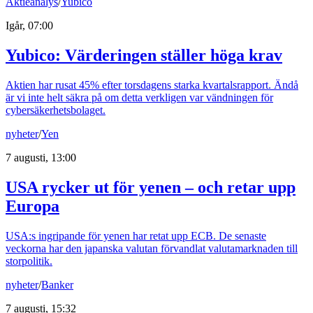
Aktieanalys
/
Yubico
Igår, 07:00
Yubico: Värderingen ställer höga krav
Aktien har rusat 45% efter torsdagens starka kvartalsrapport. Ändå
är vi inte helt säkra på om detta verkligen var vändningen för
cybersäkerhetsbolaget.
nyheter
/
Yen
7 augusti, 13:00
USA rycker ut för yenen – och retar upp
Europa
USA:s ingripande för yenen har retat upp ECB. De senaste
veckorna har den japanska valutan förvandlat valutamarknaden till
storpolitik.
nyheter
/
Banker
7 augusti, 15:32