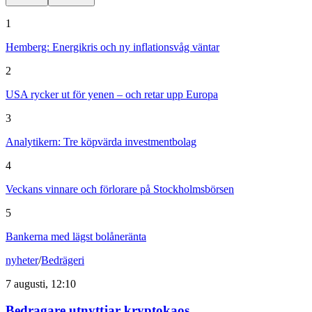
1
Hemberg: Energikris och ny inflationsvåg väntar
2
USA rycker ut för yenen – och retar upp Europa
3
Analytikern: Tre köpvärda investmentbolag
4
Veckans vinnare och förlorare på Stockholmsbörsen
5
Bankerna med lägst bolåneränta
nyheter
/
Bedrägeri
7 augusti, 12:10
Bedragare utnyttjar kryptokaos