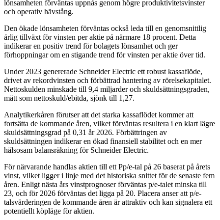
lönsamheten förväntas uppnås genom högre produktivitetsvinster
och operativ hävstång.
Den ökade lönsamheten förväntas också leda till en genomsnittlig
årlig tillväxt för vinsten per aktie på närmare 18 procent. Detta
indikerar en positiv trend för bolagets lönsamhet och ger
förhoppningar om en stigande trend för vinsten per aktie över tid.
Under 2023 genererade Schneider Electric ett robust kassaflöde,
drivet av rekordvinsten och förbättrad hantering av rörelsekapitalet.
Nettoskulden minskade till 9,4 miljarder och skuldsättningsgraden,
mätt som nettoskuld/ebitda, sjönk till 1,27.
Analytikerkåren förutser att det starka kassaflödet kommer att
fortsätta de kommande åren, vilket förväntas resultera i en klart lägre
skuldsättningsgrad på 0,31 år 2026. Förbättringen av
skuldsättningen indikerar en ökad finansiell stabilitet och en mer
hälsosam balansräkning för Schneider Electric.
För närvarande handlas aktien till ett Pp/e-tal på 26 baserat på årets
vinst, vilket ligger i linje med det historiska snittet för de senaste fem
åren. Enligt nästa års vinstprognoser förväntas p/e-talet minska till
23, och för 2026 förväntas det ligga på 20. Placera anser att p/e-
talsvärderingen de kommande åren är attraktiv och kan signalera ett
potentiellt köpläge för aktien.