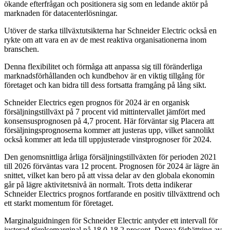
ökande efterfrågan och positionera sig som en ledande aktör på
marknaden för datacenterlösningar.
Utöver de starka tillväxtutsikterna har Schneider Electric också en
rykte om att vara en av de mest reaktiva organisationerna inom
branschen.
Denna flexibilitet och förmåga att anpassa sig till föränderliga
marknadsförhållanden och kundbehov är en viktig tillgång för
företaget och kan bidra till dess fortsatta framgång på lång sikt.
Schneider Electrics egen prognos för 2024 är en organisk
försäljningstillväxt på 7 procent vid mittintervallet jämfört med
konsensusprognosen på 4,7 procent. Här förväntar sig Placera att
försäljningsprognoserna kommer att justeras upp, vilket sannolikt
också kommer att leda till uppjusterade vinstprognoser för 2024.
Den genomsnittliga årliga försäljningstillväxten för perioden 2021
till 2026 förväntas vara 12 procent. Prognosen för 2024 är lägre än
snittet, vilket kan bero på att vissa delar av den globala ekonomin
går på lägre aktivitetsnivå än normalt. Trots detta indikerar
Schneider Electrics prognos fortfarande en positiv tillväxttrend och
ett starkt momentum för företaget.
Marginalguidningen för Schneider Electric antyder ett intervall för
justerad rörelsemarginal på 18,0-18,2 procent. Denna förbättring av