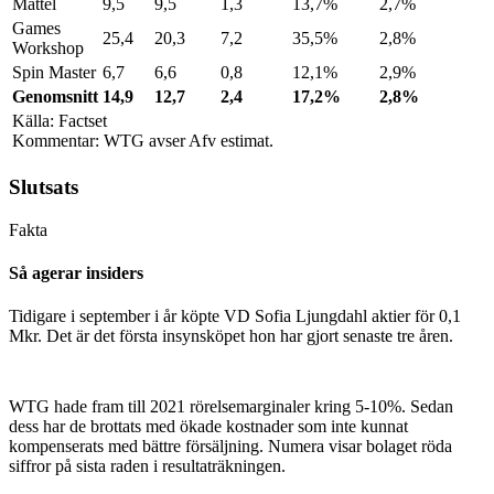
Mattel
9,5
9,5
1,3
13,7%
2,7%
Games
25,4
20,3
7,2
35,5%
2,8%
Workshop
Spin Master
6,7
6,6
0,8
12,1%
2,9%
Genomsnitt
14,9
12,7
2,4
17,2%
2,8%
Källa: Factset
Kommentar: WTG avser Afv estimat.
Slutsats
Fakta
Så agerar insiders
Tidigare i september i år köpte VD Sofia Ljungdahl aktier för 0,1
Mkr. Det är det första insynsköpet hon har gjort senaste tre åren.
WTG hade fram till 2021 rörelsemarginaler kring 5-10%. Sedan
dess har de brottats med ökade kostnader som inte kunnat
kompenserats med bättre försäljning. Numera visar bolaget röda
siffror på sista raden i resultaträkningen.