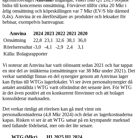
bidra till koncernens omsättning. Förvärvet tillför cirka 20 Mkr i
årlig omsättning och köpeskillingen var 7 Mkr (EV/S blir därmed
0,4x). Amvina är en återförsäljare av produkter och leksaker för
bebisar, exempelvis barnvagnar.
Amvina
2024
2023
2022
2021
2020
Omsättning
22,8
23,1
32,6
38,1
36,0
Rörelseresultat
-3,0
-4,1
-2,9
2,4
3,1
Källa: Bolagsrapporter
Vi noterar att Amvina har varit olönsamt sedan 2021 och har tappat
en stor del av intäkterna (omsättningen var 38 Mkr under 2021). Det
verkar samtidigt finnas en del synergier genom att Amvinas lager
kan flyttas till WTGs lagerlokaler. Vi ser även personal­synergier då
antalet anställda i WTG varit oförändrat det senaste året. För WTG
är det även positivt att en konkurrent försvinner och att bolaget
konsoliderar marknaden.
Det verkar rimligt att rörelsen kan gå med vinst om
personalkostnaderna (4,8 Mkr 2024) och delar av lagerkostnaderna
kapas. Risken vi ser är att WTG satsar på en krympande marknad
med fallande födelsetal, mer om det lite senare.
WTG (Mkr)
H1 2025
H1 2024