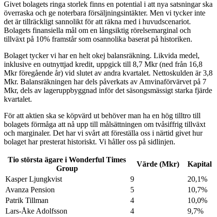
Givet bolagets ringa storlek finns en potential i att nya satsningar ska
överraska och ge noterbara försäljningsintäkter. Men vi tycker inte
det är tillräckligt sannolikt för att räkna med i huvudscenariot.
Bolagets finansiella mål om en långsiktig rörelsemarginal och
tillväxt på 10% framstår som osannolika baserat på historiken.
Bolaget tycker vi har en helt okej balansräkning. Likvida medel,
inklusive en outnyttjad kredit, uppgick till 8,7 Mkr (ned från 16,8
Mkr föregående år) vid slutet av andra kvartalet. Nettoskulden är 3,8
Mkr. Balansräkningen har dels påverkats av Amvinaförvärvet på 7
Mkr, dels av lageruppbyggnad inför det säsongsmässigt starka fjärde
kvartalet.
För att aktien ska se köpvärd ut behöver man ha en hög tilltro till
bolagets förmåga att nå upp till målsättningen om tvåsiffrig tillväxt
och marginaler. Det har vi svårt att föreställa oss i närtid givet hur
bolaget har presterat historiskt. Vi håller oss på sidlinjen.
Tio största ägare i Wonderful Times
Värde (Mkr)
Kapital
Group
Kasper Ljungkvist
9
20,1%
Avanza Pension
5
10,7%
Patrik Tillman
4
10,0%
Lars-Åke Adolfsson
4
9,7%