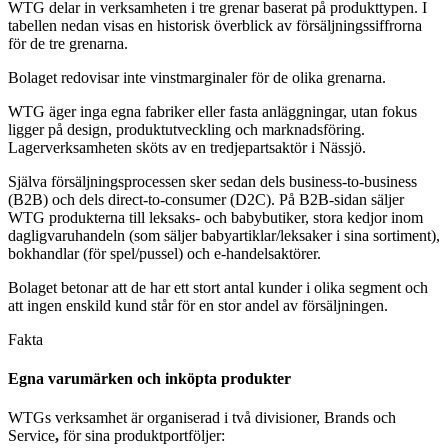
WTG delar in verksamheten i tre grenar baserat på produkttypen. I
tabellen nedan visas en historisk överblick av försäljningssiffrorna
för de tre grenarna.
Bolaget redovisar inte vinstmarginaler för de olika grenarna.
WTG äger inga egna fabriker eller fasta anläggningar, utan fokus
ligger på design, produktutveckling och marknadsföring.
Lagerverksamheten sköts av en tredjepartsaktör i Nässjö.
Själva försäljningsprocessen sker sedan dels business-to-business
(B2B) och dels direct-to-consumer (D2C). På B2B-sidan säljer
WTG produkterna till leksaks- och babybutiker, stora kedjor inom
dagligvaruhandeln (som säljer babyartiklar/leksaker i sina sortiment),
bokhandlar (för spel/pussel) och e-handelsaktörer.
Bolaget betonar att de har ett stort antal kunder i olika segment och
att ingen enskild kund står för en stor andel av försäljningen.
Fakta
Egna varumärken och inköpta produkter
WTGs verksamhet är organiserad i två divisioner, Brands och
Service
,
för sina produktportföljer: