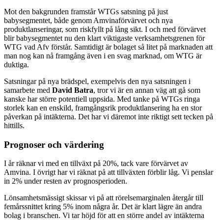
Mot den bakgrunden framstår WTGs satsning på just
babysegmentet, både genom Amvinaförvärvet och nya
produktlanseringar, som riskfyllt på lång sikt. I och med förvärvet
blir babysegmentet nu den klart viktigaste verksamhetsgrenen för
WTG vad Afv förstår. Samtidigt är bolaget så litet på marknaden att
man nog kan nå framgång även i en svag marknad, om WTG är
duktiga.
Satsningar på nya brädspel, exempelvis den nya satsningen i
samarbete med
David Batra
, tror vi är en annan väg att gå som
kanske har större potentiell uppsida. Med tanke på WTGs ringa
storlek kan en enskild, framgångsrik produktlansering ha en stor
påverkan på intäkterna. Det har vi däremot inte riktigt sett tecken på
hittills.
Prognoser och värdering
I år räknar vi med en tillväxt på 20%, tack vare förvärvet av
Amvina. I övrigt har vi räknat på att tillväxten förblir låg. Vi penslar
in 2% under resten av prognosperioden.
Lönsamhetsmässigt skissar vi på att rörelsemarginalen återgår till
femårssnittet kring 5% inom några år. Det är klart lägre än andra
bolag i branschen. Vi tar höjd för att en större andel av intäkterna