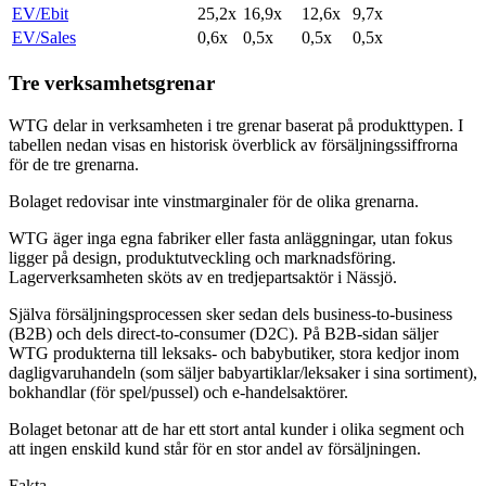
EV/Ebit
25,2x
16,9x
12,6x
9,7x
EV/Sales
0,6x
0,5x
0,5x
0,5x
Tre verksamhetsgrenar
WTG delar in verksamheten i tre grenar baserat på produkttypen. I
tabellen nedan visas en historisk överblick av försäljningssiffrorna
för de tre grenarna.
Bolaget redovisar inte vinstmarginaler för de olika grenarna.
WTG äger inga egna fabriker eller fasta anläggningar, utan fokus
ligger på design, produktutveckling och marknadsföring.
Lagerverksamheten sköts av en tredjepartsaktör i Nässjö.
Själva försäljningsprocessen sker sedan dels business-to-business
(B2B) och dels direct-to-consumer (D2C). På B2B-sidan säljer
WTG produkterna till leksaks- och babybutiker, stora kedjor inom
dagligvaruhandeln (som säljer babyartiklar/leksaker i sina sortiment),
bokhandlar (för spel/pussel) och e-handelsaktörer.
Bolaget betonar att de har ett stort antal kunder i olika segment och
att ingen enskild kund står för en stor andel av försäljningen.
Fakta