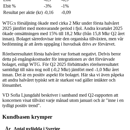
Ebit %
-3%
-1%
Resultat per aktie (kr)
-0,16
-0,09
WTG:s försäljning ökade med cirka 2 Mkr under första halvåret
2025 jämfört med motsvarande period i fjol. Andra kvartalet 2025
ökade omsättningen med 15% till 18,2 Mkr (från 15,8 Mkr Q2 året
innan). Bolaget särredovisar inte den organiska tillväxten, men vår
bedömning är att årets uppgång i huvudsak drivs av förvärvet.
Rörelseresultatet första halvåret var fortsatt negativt. Delvis beror
detta på engångskostnader för integrationen av det förvärvade
bolaget, enligt WTG. För Q2 2025 förbättrades rörelseresultatet
samtidigt till nära nog noll (-0,2 Mkr) jämfört med -1,0 Mkr året
innan. Det är en positiv aspekt för bolaget. Här ska vi även påpeka
att andra halvåret typiskt sett är starkast vad gäller intäkter och
lönsamhet.
VD Sofia Ljungdahl beskriver i samband med Q2-rapporten att
koncernen visat tillväxt varje månad utom januari och är "inne i en
tydligt positiv trend".
Kundbasen krymper
År
Antal nyfödda i Sverige