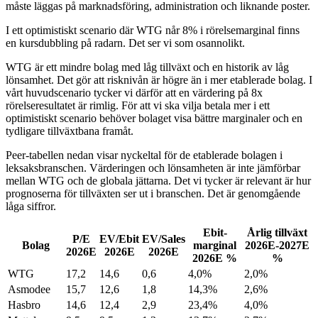
måste läggas på marknadsföring, administration och liknande poster.
I ett optimistiskt scenario där WTG når 8% i rörelsemarginal finns
en kursdubbling på radarn. Det ser vi som osannolikt.
WTG är ett mindre bolag med låg tillväxt och en historik av låg
lönsamhet. Det gör att risknivån är högre än i mer etablerade bolag. I
vårt huvudscenario tycker vi därför att en värdering på 8x
rörelseresultatet är rimlig. För att vi ska vilja betala mer i ett
optimistiskt scenario behöver bolaget visa bättre marginaler och en
tydligare tillväxtbana framåt.
Peer-tabellen nedan visar nyckeltal för de etablerade bolagen i
leksaksbranschen. Värderingen och lönsamheten är inte jämförbar
mellan WTG och de globala jättarna. Det vi tycker är relevant är hur
prognoserna för tillväxten ser ut i branschen. Det är genomgående
låga siffror.
Ebit-
Årlig tillväxt
P/E
EV/Ebit
EV/Sales
Bolag
marginal
2026E-2027E
2026E
2026E
2026E
2026E %
%
WTG
17,2
14,6
0,6
4,0%
2,0%
Asmodee
15,7
12,6
1,8
14,3%
2,6%
Hasbro
14,6
12,4
2,9
23,4%
4,0%