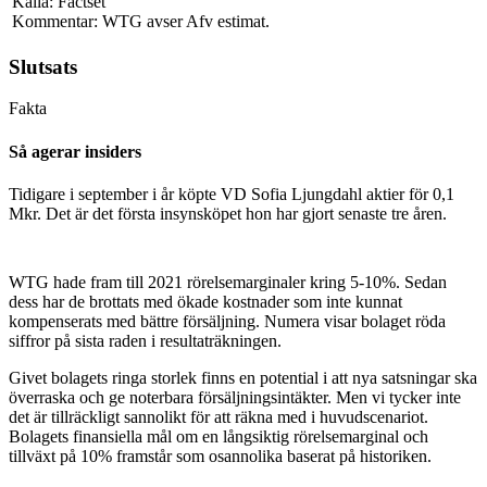
Källa: Factset
Kommentar: WTG avser Afv estimat.
Slutsats
Fakta
Så agerar insiders
Tidigare i september i år köpte VD Sofia Ljungdahl aktier för 0,1
Mkr. Det är det första insynsköpet hon har gjort senaste tre åren.
WTG hade fram till 2021 rörelsemarginaler kring 5-10%. Sedan
dess har de brottats med ökade kostnader som inte kunnat
kompenserats med bättre försäljning. Numera visar bolaget röda
siffror på sista raden i resultaträkningen.
Givet bolagets ringa storlek finns en potential i att nya satsningar ska
överraska och ge noterbara försäljningsintäkter. Men vi tycker inte
det är tillräckligt sannolikt för att räkna med i huvudscenariot.
Bolagets finansiella mål om en långsiktig rörelsemarginal och
tillväxt på 10% framstår som osannolika baserat på historiken.