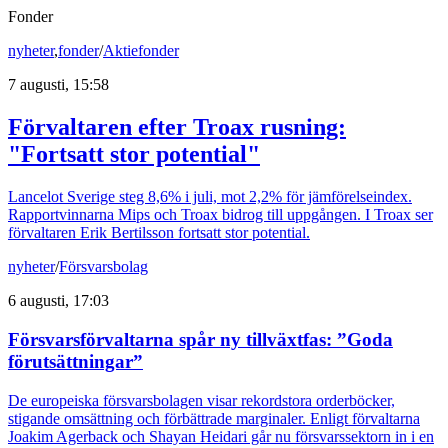
Fonder
nyheter
,
fonder
/
Aktiefonder
7 augusti, 15:58
Förvaltaren efter Troax rusning:
"Fortsatt stor potential"
Lancelot Sverige steg 8,6% i juli, mot 2,2% för jämförelseindex.
Rapportvinnarna Mips och Troax bidrog till uppgången. I Troax ser
förvaltaren Erik Bertilsson fortsatt stor potential.
nyheter
/
Försvarsbolag
6 augusti, 17:03
Försvarsförvaltarna spår ny tillväxtfas: ”Goda
förutsättningar”
De europeiska försvarsbolagen visar rekordstora orderböcker,
stigande omsättning och förbättrade marginaler. Enligt förvaltarna
Joakim Agerback och Shayan Heidari går nu försvarssektorn in i en