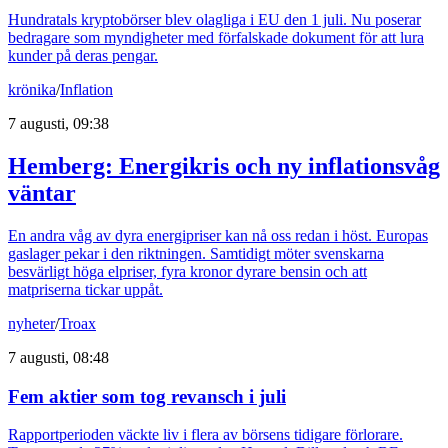
Hundratals kryptobörser blev olagliga i EU den 1 juli. Nu poserar
bedragare som myndigheter med förfalskade dokument för att lura
kunder på deras pengar.
krönika
/
Inflation
7 augusti, 09:38
Hemberg: Energikris och ny inflationsvåg
väntar
En andra våg av dyra energipriser kan nå oss redan i höst. Europas
gaslager pekar i den riktningen. Samtidigt möter svenskarna
besvärligt höga elpriser, fyra kronor dyrare bensin och att
matpriserna tickar uppåt.
nyheter
/
Troax
7 augusti, 08:48
Fem aktier som tog revansch i juli
Rapportperioden väckte liv i flera av börsens tidigare förlorare.