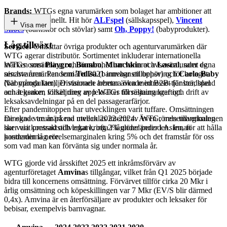
Brands:
WTGs egna varumärken som bolaget har ambitioner att
växa internationellt. Hit hör
ALFspel
(sällskapsspel),
Vincent
Visa mer
Shoes
(barnskor och stövlar) samt
Oh, Poppy!
(babyprodukter).
Låg tillväxt
Service:
Omfattar övriga produkter och agenturvarumärken där
WTG agerar distributör. Sortimentet inkluderar internationella
WTGs omsättning och lönsamhet har varierat avsevärt under de
märken som
Playgro
,
Bumbo
,
Munchkin
och
Lascal
, samt egna
senaste åren. Pandemiåret 2021 innebar ett uppsving för bolaget.
nischvarumärken som
Tullsa
(barnvagnstillbehör) och
Carlo Baby
När många familjer stannade hemma ökade intresset för brädspel
(babyprodukter). Divisionen arbetar även med B2B-tjänster, bland
och leksaker, vilket drev upp WTGs försäljning kraftigt.
annat genom försäljning av leksaker till restauranger och drift av
leksaksavdelningar på en del passagerarfärjor.
Efter pandemitoppen har utvecklingen varit tuffare. Omsättningen
minskade tre år på rad mellan 2022-2024. Även rörelsemarginalen
De egna varumärkena utvecklas internt av WTG, men tillverkningen
har varit pressad och legat kring 2% under perioden. Innan
sker via kontraktstillverkare, ofta i låglöneländer i Asien, för att hålla
pandemin låg rörelsemarginalen kring 5% och det framstår för oss
kostnaderna nere.
som vad man kan förvänta sig under normala år.
WTG gjorde vid årsskiftet 2025 ett inkråmsförvärv av
agenturföretaget
Amvina
s tillgångar, vilket från Q1 2025 började
bidra till koncernens omsättning. Förvärvet tillför cirka 20 Mkr i
årlig omsättning och köpeskillingen var 7 Mkr (EV/S blir därmed
0,4x). Amvina är en återförsäljare av produkter och leksaker för
bebisar, exempelvis barnvagnar.