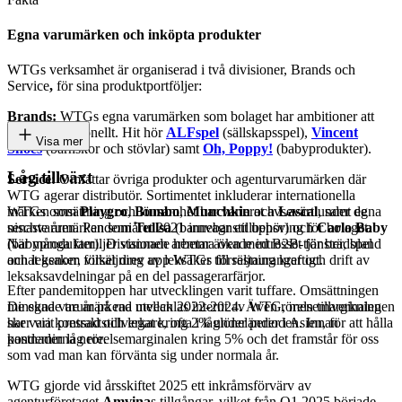
Egna varumärken och inköpta produkter
WTGs verksamhet är organiserad i två divisioner, Brands och
Service
,
för sina produktportföljer:
Brands:
WTGs egna varumärken som bolaget har ambitioner att
växa internationellt. Hit hör
ALFspel
(sällskapsspel),
Vincent
Visa mer
Shoes
(barnskor och stövlar) samt
Oh, Poppy!
(babyprodukter).
Låg tillväxt
Service:
Omfattar övriga produkter och agenturvarumärken där
WTG agerar distributör. Sortimentet inkluderar internationella
WTGs omsättning och lönsamhet har varierat avsevärt under de
märken som
Playgro
,
Bumbo
,
Munchkin
och
Lascal
, samt egna
senaste åren. Pandemiåret 2021 innebar ett uppsving för bolaget.
nischvarumärken som
Tullsa
(barnvagnstillbehör) och
Carlo Baby
När många familjer stannade hemma ökade intresset för brädspel
(babyprodukter). Divisionen arbetar även med B2B-tjänster, bland
och leksaker, vilket drev upp WTGs försäljning kraftigt.
annat genom försäljning av leksaker till restauranger och drift av
leksaksavdelningar på en del passagerarfärjor.
Efter pandemitoppen har utvecklingen varit tuffare. Omsättningen
minskade tre år på rad mellan 2022-2024. Även rörelsemarginalen
De egna varumärkena utvecklas internt av WTG, men tillverkningen
har varit pressad och legat kring 2% under perioden. Innan
sker via kontraktstillverkare, ofta i låglöneländer i Asien, för att hålla
pandemin låg rörelsemarginalen kring 5% och det framstår för oss
kostnaderna nere.
som vad man kan förvänta sig under normala år.
WTG gjorde vid årsskiftet 2025 ett inkråmsförvärv av
agenturföretaget
Amvina
s tillgångar, vilket från Q1 2025 började