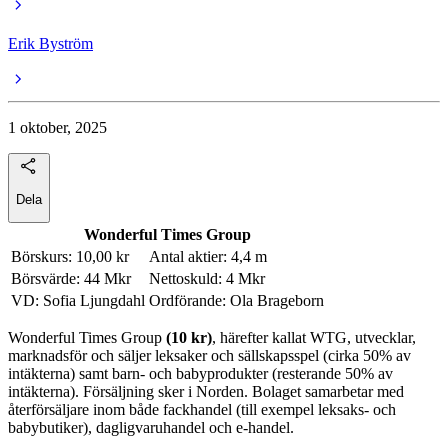
Erik Byström
1 oktober, 2025
Dela
Wonderful Times Group
Börskurs: 10,00 kr
Antal aktier: 4,4 m
Börsvärde: 44 Mkr
Nettoskuld: 4 Mkr
VD: Sofia Ljungdahl
Ordförande: Ola Brageborn
Wonderful Times Group
(10 kr)
, härefter kallat WTG, utvecklar,
marknadsför och säljer leksaker och sällskapsspel (cirka 50% av
intäkterna) samt barn- och babyprodukter (resterande 50% av
intäkterna). Försäljning sker i Norden. Bolaget samarbetar med
återförsäljare inom både fackhandel (till exempel leksaks- och
babybutiker), dagligvaruhandel och e-handel.