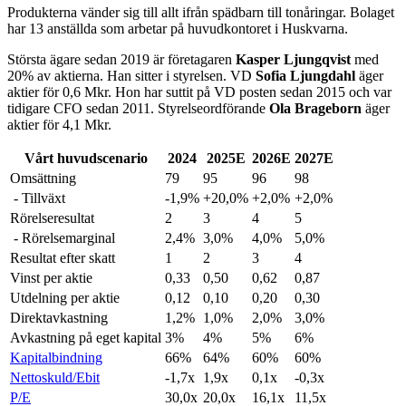
Produkterna vänder sig till allt ifrån spädbarn till tonåringar. Bolaget
har 13 anställda som arbetar på huvudkontoret i Huskvarna.
Största ägare sedan 2019 är företagaren
Kasper Ljungqvist
med
20% av aktierna. Han sitter i styrelsen. VD
Sofia Ljungdahl
äger
aktier för 0,6 Mkr. Hon har suttit på VD posten sedan 2015 och var
tidigare CFO sedan 2011. Styrelseordförande
Ola Brageborn
äger
aktier för 4,1 Mkr.
Vårt huvudscenario
2024
2025E
2026E
2027E
Omsättning
79
95
96
98
- Tillväxt
-1,9%
+20,0%
+2,0%
+2,0%
Rörelseresultat
2
3
4
5
- Rörelsemarginal
2,4%
3,0%
4,0%
5,0%
Resultat efter skatt
1
2
3
4
Vinst per aktie
0,33
0,50
0,62
0,87
Utdelning per aktie
0,12
0,10
0,20
0,30
Direktavkastning
1,2%
1,0%
2,0%
3,0%
Avkastning på eget kapital
3%
4%
5%
6%
Kapitalbindning
66%
64%
60%
60%
Nettoskuld/Ebit
-1,7x
1,9x
0,1x
-0,3x
P/E
30,0x
20,0x
16,1x
11,5x