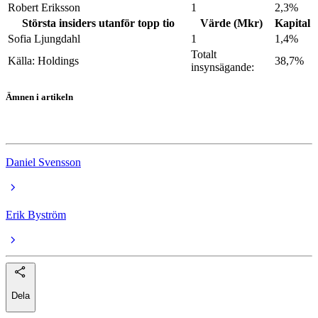
Robert Eriksson
1
2,3%
Största insiders utanför topp tio
Värde (Mkr)
Kapital
Sofia Ljungdahl
1
1,4%
Totalt
Källa: Holdings
38,7%
insynsägande:
Ämnen i artikeln
Wonderful Times Group
Daniel Svensson
Erik Byström
Dela