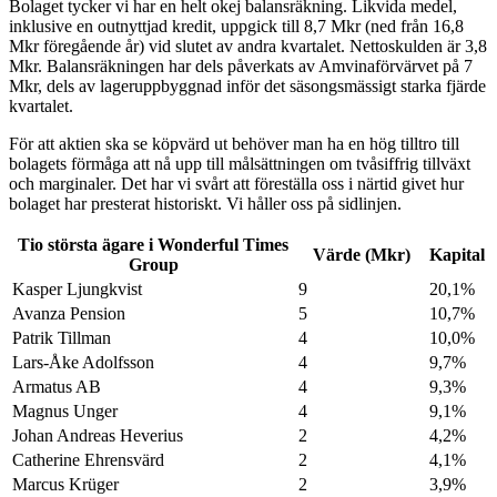
Bolaget tycker vi har en helt okej balansräkning. Likvida medel,
inklusive en outnyttjad kredit, uppgick till 8,7 Mkr (ned från 16,8
Mkr föregående år) vid slutet av andra kvartalet. Nettoskulden är 3,8
Mkr. Balansräkningen har dels påverkats av Amvinaförvärvet på 7
Mkr, dels av lageruppbyggnad inför det säsongsmässigt starka fjärde
kvartalet.
För att aktien ska se köpvärd ut behöver man ha en hög tilltro till
bolagets förmåga att nå upp till målsättningen om tvåsiffrig tillväxt
och marginaler. Det har vi svårt att föreställa oss i närtid givet hur
bolaget har presterat historiskt. Vi håller oss på sidlinjen.
Tio största ägare i Wonderful Times
Värde (Mkr)
Kapital
Group
Kasper Ljungkvist
9
20,1%
Avanza Pension
5
10,7%
Patrik Tillman
4
10,0%
Lars-Åke Adolfsson
4
9,7%
Armatus AB
4
9,3%
Magnus Unger
4
9,1%
Johan Andreas Heverius
2
4,2%
Catherine Ehrensvärd
2
4,1%
Marcus Krüger
2
3,9%