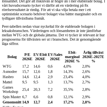
lönsamhet. Det gör att risknivån är högre än i mer etablerade bolag. I
vårt huvudscenario tycker vi därför att en värdering på 8x
rörelseresultatet är rimlig. För att vi ska vilja betala mer i ett
optimistiskt scenario behöver bolaget visa bättre marginaler och en
tydligare tillväxtbana framåt.
Peer-tabellen nedan visar nyckeltal för de etablerade bolagen i
leksaksbranschen. Värderingen och lönsamheten är inte jämförbar
mellan WTG och de globala jättarna. Det vi tycker är relevant är hur
prognoserna för tillväxten ser ut i branschen. Det är genomgående
låga siffror.
Ebit-
Årlig tillväxt
P/E
EV/Ebit
EV/Sales
Bolag
marginal
2026E-2027E
2026E
2026E
2026E
2026E %
%
WTG
17,2
14,6
0,6
4,0%
2,0%
Asmodee
15,7
12,6
1,8
14,3%
2,6%
Hasbro
14,6
12,4
2,9
23,4%
4,0%
Mattel
9,5
9,5
1,3
13,7%
2,7%
Games
25,4
20,3
7,2
35,5%
2,8%
Workshop
Spin Master
6,7
6,6
0,8
12,1%
2,9%
Genomsnitt
14,9
12,7
2,4
17,2%
2,8%