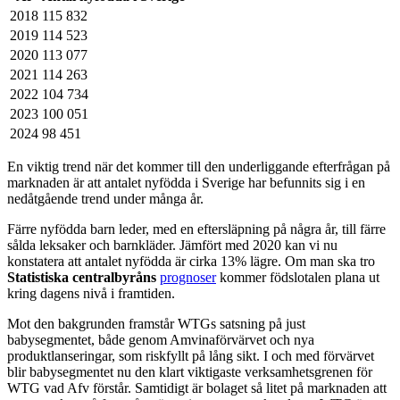
2018
115 832
2019
114 523
2020
113 077
2021
114 263
2022
104 734
2023
100 051
2024
98 451
En viktig trend när det kommer till den underliggande efterfrågan på
marknaden är att antalet nyfödda i Sverige har befunnits sig i en
nedåtgående trend under många år.
Färre nyfödda barn leder, med en eftersläpning på några år, till färre
sålda leksaker och barnkläder. Jämfört med 2020 kan vi nu
konstatera att antalet nyfödda är cirka 13% lägre. Om man ska tro
Statistiska centralbyråns
prognoser
kommer födslotalen plana ut
kring dagens nivå i framtiden.
Mot den bakgrunden framstår WTGs satsning på just
babysegmentet, både genom Amvinaförvärvet och nya
produktlanseringar, som riskfyllt på lång sikt. I och med förvärvet
blir babysegmentet nu den klart viktigaste verksamhetsgrenen för
WTG vad Afv förstår. Samtidigt är bolaget så litet på marknaden att