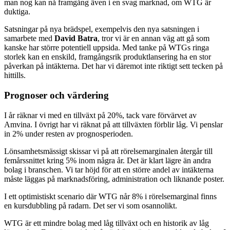
man nog kan nå framgång även i en svag marknad, om WTG är
duktiga.
Satsningar på nya brädspel, exempelvis den nya satsningen i
samarbete med
David Batra
, tror vi är en annan väg att gå som
kanske har större potentiell uppsida. Med tanke på WTGs ringa
storlek kan en enskild, framgångsrik produktlansering ha en stor
påverkan på intäkterna. Det har vi däremot inte riktigt sett tecken på
hittills.
Prognoser och värdering
I år räknar vi med en tillväxt på 20%, tack vare förvärvet av
Amvina. I övrigt har vi räknat på att tillväxten förblir låg. Vi penslar
in 2% under resten av prognosperioden.
Lönsamhetsmässigt skissar vi på att rörelsemarginalen återgår till
femårssnittet kring 5% inom några år. Det är klart lägre än andra
bolag i branschen. Vi tar höjd för att en större andel av intäkterna
måste läggas på marknadsföring, administration och liknande poster.
I ett optimistiskt scenario där WTG når 8% i rörelsemarginal finns
en kursdubbling på radarn. Det ser vi som osannolikt.
WTG är ett mindre bolag med låg tillväxt och en historik av låg