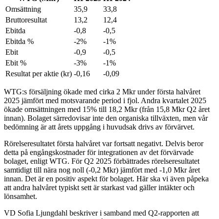
Omsättning
35,9
33,8
Bruttoresultat
13,2
12,4
Ebitda
-0,8
-0,5
Ebitda %
-2%
-1%
Ebit
-0,9
-0,5
Ebit %
-3%
-1%
Resultat per aktie (kr)
-0,16
-0,09
WTG:s försäljning ökade med cirka 2 Mkr under första halvåret
2025 jämfört med motsvarande period i fjol. Andra kvartalet 2025
ökade omsättningen med 15% till 18,2 Mkr (från 15,8 Mkr Q2 året
innan). Bolaget särredovisar inte den organiska tillväxten, men vår
bedömning är att årets uppgång i huvudsak drivs av förvärvet.
Rörelseresultatet första halvåret var fortsatt negativt. Delvis beror
detta på engångskostnader för integrationen av det förvärvade
bolaget, enligt WTG. För Q2 2025 förbättrades rörelseresultatet
samtidigt till nära nog noll (-0,2 Mkr) jämfört med -1,0 Mkr året
innan. Det är en positiv aspekt för bolaget. Här ska vi även påpeka
att andra halvåret typiskt sett är starkast vad gäller intäkter och
lönsamhet.
VD Sofia Ljungdahl beskriver i samband med Q2-rapporten att