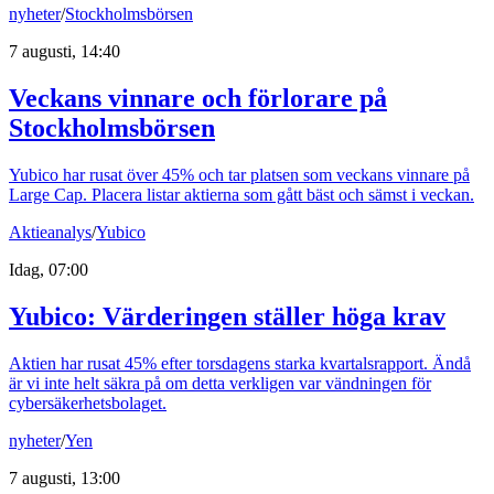
nyheter
/
Stockholmsbörsen
7 augusti, 14:40
Veckans vinnare och förlorare på
Stockholmsbörsen
Yubico har rusat över 45% och tar platsen som veckans vinnare på
Large Cap. Placera listar aktierna som gått bäst och sämst i veckan.
Aktieanalys
/
Yubico
Idag, 07:00
Yubico: Värderingen ställer höga krav
Aktien har rusat 45% efter torsdagens starka kvartalsrapport. Ändå
är vi inte helt säkra på om detta verkligen var vändningen för
cybersäkerhetsbolaget.
nyheter
/
Yen
7 augusti, 13:00