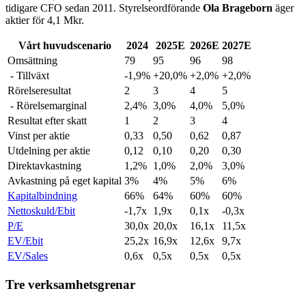
tidigare CFO sedan 2011. Styrelseordförande
Ola Brageborn
äger
aktier för 4,1 Mkr.
Vårt huvudscenario
2024
2025E
2026E
2027E
Omsättning
79
95
96
98
- Tillväxt
-1,9%
+20,0%
+2,0%
+2,0%
Rörelseresultat
2
3
4
5
- Rörelsemarginal
2,4%
3,0%
4,0%
5,0%
Resultat efter skatt
1
2
3
4
Vinst per aktie
0,33
0,50
0,62
0,87
Utdelning per aktie
0,12
0,10
0,20
0,30
Direktavkastning
1,2%
1,0%
2,0%
3,0%
Avkastning på eget kapital
3%
4%
5%
6%
Kapitalbindning
66%
64%
60%
60%
Nettoskuld/Ebit
-1,7x
1,9x
0,1x
-0,3x
P/E
30,0x
20,0x
16,1x
11,5x
EV/Ebit
25,2x
16,9x
12,6x
9,7x
EV/Sales
0,6x
0,5x
0,5x
0,5x
Tre verksamhetsgrenar