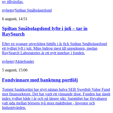
ny tillväxtfas.
nyheter
/
Spiltan Småbolagsfond
6 augusti, 14:51
Spiltan Småbolagsfond lyfte i juli – tar in
RaySearch
Efter en svagare utveckling hittills i år fick Spiltan Småbolagsfond
ett tydligt lyft i juli. Mips bidrog mest till uppgången, medan
RaySearch Laboratories är ett nytt innehav i fonden.
nyheter
/
Aktiefonder
5 augusti, 15:06
Fondvinnare med banktung portfölj
Tommi Saukkoriipi har styrt nästan halva SEB Swedish Value Fund
mot finanssektorn. Det har varit ett vinnande drag. Fonden har slagit
index tydligt både i år och på längre sikt. Samtidigt har förvaltaren
valt sida mellan börsens två stora maktbolag - Investor och
Industrivärden.