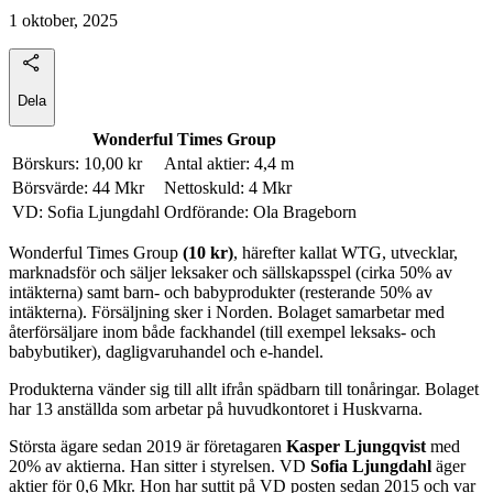
1 oktober, 2025
Dela
Wonderful Times Group
Börskurs: 10,00 kr
Antal aktier: 4,4 m
Börsvärde: 44 Mkr
Nettoskuld: 4 Mkr
VD: Sofia Ljungdahl
Ordförande: Ola Brageborn
Wonderful Times Group
(10 kr)
, härefter kallat WTG, utvecklar,
marknadsför och säljer leksaker och sällskapsspel (cirka 50% av
intäkterna) samt barn- och babyprodukter (resterande 50% av
intäkterna). Försäljning sker i Norden. Bolaget samarbetar med
återförsäljare inom både fackhandel (till exempel leksaks- och
babybutiker), dagligvaruhandel och e-handel.
Produkterna vänder sig till allt ifrån spädbarn till tonåringar. Bolaget
har 13 anställda som arbetar på huvudkontoret i Huskvarna.
Största ägare sedan 2019 är företagaren
Kasper Ljungqvist
med
20% av aktierna. Han sitter i styrelsen. VD
Sofia Ljungdahl
äger
aktier för 0,6 Mkr. Hon har suttit på VD posten sedan 2015 och var