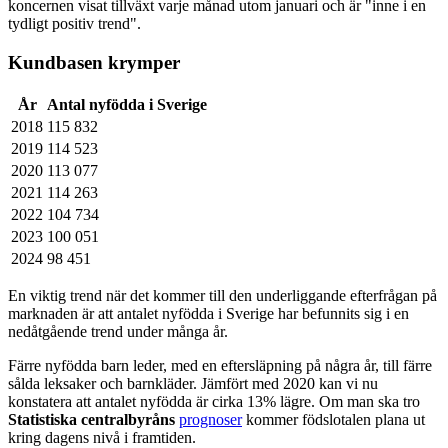
koncernen visat tillväxt varje månad utom januari och är "inne i en
tydligt positiv trend".
Kundbasen krymper
År
Antal nyfödda i Sverige
2018
115 832
2019
114 523
2020
113 077
2021
114 263
2022
104 734
2023
100 051
2024
98 451
En viktig trend när det kommer till den underliggande efterfrågan på
marknaden är att antalet nyfödda i Sverige har befunnits sig i en
nedåtgående trend under många år.
Färre nyfödda barn leder, med en eftersläpning på några år, till färre
sålda leksaker och barnkläder. Jämfört med 2020 kan vi nu
konstatera att antalet nyfödda är cirka 13% lägre. Om man ska tro
Statistiska centralbyråns
prognoser
kommer födslotalen plana ut
kring dagens nivå i framtiden.