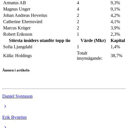
Armatus AB
4
9,3%
Magnus Unger
4
9,1%
Johan Andreas Heverius
2
4,2%
Catherine Ehrensvärd
2
4,1%
Marcus Krüger
2
3,9%
Robert Eriksson
1
2,3%
Största insiders utanför topp tio
Värde (Mkr)
Kapital
Sofia Ljungdahl
1
1,4%
Totalt
Källa: Holdings
38,7%
insynsägande:
Ämnen i artikeln
Wonderful Times Group
Daniel Svensson
Erik Byström