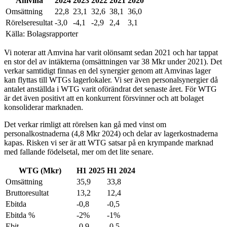
Amvina
2024
2023
2022
2021
2020
Omsättning
22,8
23,1
32,6
38,1
36,0
Rörelseresultat
-3,0
-4,1
-2,9
2,4
3,1
Källa: Bolagsrapporter
Vi noterar att Amvina har varit olönsamt sedan 2021 och har tappat
en stor del av intäkterna (omsättningen var 38 Mkr under 2021). Det
verkar samtidigt finnas en del synergier genom att Amvinas lager
kan flyttas till WTGs lagerlokaler. Vi ser även personal­synergier då
antalet anställda i WTG varit oförändrat det senaste året. För WTG
är det även positivt att en konkurrent försvinner och att bolaget
konsoliderar marknaden.
Det verkar rimligt att rörelsen kan gå med vinst om
personalkostnaderna (4,8 Mkr 2024) och delar av lagerkostnaderna
kapas. Risken vi ser är att WTG satsar på en krympande marknad
med fallande födelsetal, mer om det lite senare.
WTG (Mkr)
H1 2025
H1 2024
Omsättning
35,9
33,8
Bruttoresultat
13,2
12,4
Ebitda
-0,8
-0,5
Ebitda %
-2%
-1%
Ebit
-0,9
-0,5