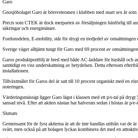
Garo
Gnosjöbolaget Garo är börsveteranen i klubben med snart sex år som no
Precis som CTEK är dock merparten av försäljningen hänförlig till anna
säkringar och energimätare.
Fordonsdelen, E-mobility, står för drygt en tredjedel av omsättninge
Sverige väger alltjämt tungt för Garo med 69 procent av omsättningen o
Garos produktportfölj är bred med både AC-laddare för hushåll och arb
samtidigt en viss underskattning av betydelsen. Detta eftersom efterf
installationen.
Tillväxtmålet för Garos del är satt till 10 procent organiskt med en r
noteringen.
Värderingsmässigt ligger Garo lägst i klassen med ett p/s-tal på drygt 
sansad nivå. Efter att aktien nästan har halverats sedan i höstas är p/e
Slutsats
Gemensamt för de fyra aktierna är att de inte handlas utifrån var de är
svårt, men också på att bolagen lyckas kombinera det med en attraktiv