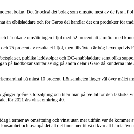
terat bolag. Det är också det bolag som omsatte mest av de fyra i fjol
t än elbilsladdare och för Garos del handlar det om produkter för tradit
n och här ökade omsättningen i fjol med 52 procent att jämföra med konc
ch 75 procent av resultatet i fjol, men tillväxten är hög i exempelvis 
etsplatser, publika laddstolpar och DC-snabbladdare samt olika supporttj
rågan på laddboxar smittar av sig på andra delar i Garo då kunderna inte
örelsemarginal på minst 10 procent. Lönsamheten ligger väl över målet me
5 gånger fjolårets försäljning och tittar man på p/e-tal för den faktisk
-talet för 2021 års vinst omkring 40.
 idag i termer av omsättning och vinst utan mer utifrån var de kommer att
 lönsamhet och ovanpå det att det finns mer tillväxt kvar att hämta även