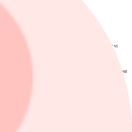
 och i vilken fas de befinner sig i tillväxtkurvan. Nedan går vi
r i fjol. Från introduktionskursen lyfte aktien med nästan 40 procent
art av verksamheten med fullt fokus på utrustning för snabbladdare
700 procent till motsvarande 300 miljoner kronor.
r dock snabbt sin andel av försäljningen och det finns en plan på att
e pris och är mer tekniskt avancerade än de långsammare AC-laddarna