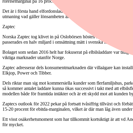
rörelsemarginal på 16 procent.
Det är i första hand elfordonsladdarna, med energibolag och fastighe
utmaning vad gäller lönsamheten är dock att elbilsladdarna i nuläget 
Zaptec
Norska Zaptec tog klivet in på Oslobörsen hösten 2020 och erbjuder
passerades en halv miljard i omsättning mätt i svenska kronor – vilke
Bolaget som sedan 2016 helt har fokuserat på elbilsladdare var tidi
viktiga marknader utanför Norge.
Zaptec adresserar dels konsumentmarknaden där villaägare kan install
Elkjop, Power och Tibber.
Dels riktar man sig mot kommersiella kunder som flerfamiljshus, parke
så kommer antalet laddare kunna ökas successivt i takt med att elbilsf
modellen både för framtida intäkter och är ett skydd mot att kunden by
Zaptecs outlook för 2022 pekar på fortsatt tvåsiffrig tillväxt och förb
15-20 procent för ebitda-marginalen, vilket är där man låg även under
Ett visst osäkerhetsmoment som har tillkommit kortsiktigt är att vd 
för mycket.