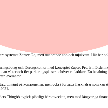
tsägare som viktiga kunder, som ska driva tillväxten medan övriga delar
gör förluster så ska det finansiella målet infrias krävs det att skalfö
 precis som Kempower en renodlad exponering mot laddare för elfordo
t var mer än en dubbling mot 2020.
gare en inhemsk spelare men exportandelen ökar snabbt och står nu för
era systemet Zaptec Go, med tillhörande app och mjukvara. Här har bol
ringsbolag och företagskontor med konceptet Zaptec Pro. En fördel med 
lottan växer och fler parkeringsplatser behöver en laddare. En betalnin
ter leverantör.
ättrad tillgång på komponenter, men också fortsatta flaskhalsar som kan 
 2021.
Anders Thingbö avgick plötsligt häromveckan, men med långvariga finan