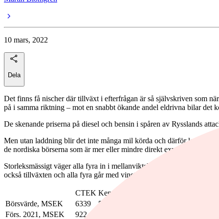
10 mars, 2022
Dela
Det finns få nischer där tillväxt i efterfrågan är så självskriven som nä
på i samma riktning – mot en snabbt ökande andel eldrivna bilar det
De skenande priserna på diesel och bensin i spåren av Rysslands attack
Men utan laddning blir det inte många mil körda och därför kommer eft
de nordiska börserna som är mer eller mindre direkt exponerade mot
Storleksmässigt väger alla fyra in i mellanviktsklassen med 4-7 miljard
också tillväxten och alla fyra går med vinst som tabellen nedan visar.
CTEK
Kempower
Zaptec
GARO
Börsvärde, MSEK
6339
5908
3816
6880
Förs. 2021, MSEK
922
298
543
1296