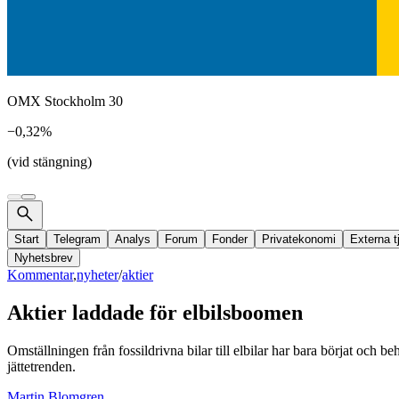
OMX Stockholm 30
−0,32%
(vid stängning)
Start
Telegram
Analys
Forum
Fonder
Privatekonomi
Externa t
Nyhetsbrev
Kommentar
,
nyheter
/
aktier
Aktier laddade för elbilsboomen
Omställningen från fossildrivna bilar till elbilar har bara börjat och
jättetrenden.
Martin Blomgren