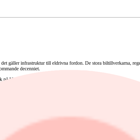
r det gäller infrastruktur till eldrivna fordon. De stora biltillverkarna,
 kommande decenniet.
 på Ukraina lär bara knuffa ännu fler bilköpare i den riktningen.
erfrågan att vara hög och växande på utrustning för elbilsladdning i m
 laddartrenden: CTEK och Garo i Sverige, Zaptec i Norge samt Kempow
er kronor i börsvärde, vilket är flera gånger högre än deras försäljning 