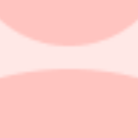
äribland Vattenfall, Nobina och Epiroc - och de betydligt högre priser
men bara 2 procent mätt i antal enheter.
Europa fram till 2030 och i USA med 27 procent, enligt Kempower. Bola
 27 miljoner i fjol. Rörelsemarginalmålet är satt till 10 procent inom sa
 hamnar med andra ord rörelsevinsten kring 220 miljoner kronor om 4-6 å
för att motivera en högre kurs.
e. Kombinationen av den attraktiva sektorn, Latour som storägare och
gen i september.
 började pysa ur och den senaste tiden har den pendlat i intervallet 12
len av omsättningen som faktiskt utgörs av laddare för elbilar, knapp
tillverkarna på kundlistan. Även fordonsverkstäder, återförsäljare och ko
 noteringen varit några glädjepiller. Störningar i försörjningskedjan o
na bestå och påverka ”de kommande kvartalen”.
ors som presenterades i höstas och som innebär att CTEK utvecklar elbil
lagets befintliga mål.
 nå en rörelsemarginal (justerad ebita) på minst 25 procent. Det kan jä