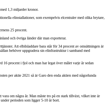
 med 1,3 miljarder kronor.
ionella elinstallationer, som exempelvis elcentraler med olika brytare,
ernens 25 procent.
Finland och övriga länder där man exporterar.
änster. Att elbilsladdare bara står för 34 procent av omsättningen är
 sällan behöver uppgradera sin elinfrastruktur i samband med
d 16 procent i fjol och man har legat över målet varje år sedan
a vinsten per aktie 2021 så är Garo den enda aktien med någorlunda
 vara om några år. Man måste tro på en stark tillväxt, vilket inte är
 under perioden som ligger 5-10 år bort.