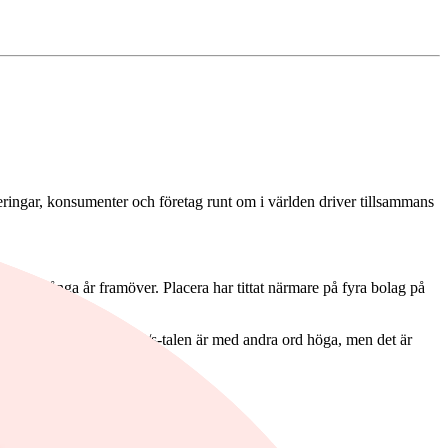
 regeringar, konsumenter och företag runt om i världen driver tillsammans
ånga, många år framöver. Placera har tittat närmare på fyra bolag på
er i Finland.
under det senaste året. P/s-talen är med andra ord höga, men det är