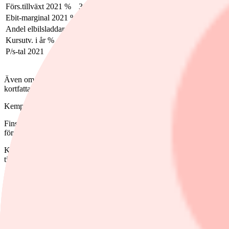
Förs.tillväxt 2021 %
31
741
123
25
Ebit-marginal 2021 %
8,9
4,0
4,7
16,0
Andel elbilsladdare %
18
100
100
34
Kursutv. i år %
-36
-15
-25
-36
P/s-tal 2021
6,9
19,8
7,0
5,3
Även om bolagen är lika i vissa avseenden så skiljer sig en del saker 
kortfattat igenom dem var för sig.
Kempower
Finska Kempower är det senaste tillskottet i den noterade nordiska lad
första handelsdagen och dubblades nästan fram till årsskiftet, innan 
Kempower är ursprungligen en enhet som levde en slumrande tillvaro 
till elfordon. Den korta historiken i nuvarande form är en förklaring t
Geografiskt så ligger Kempowers tillverkning i finska Lahti, medan för
gå över Atlanten och etablera sig i USA under 2025.
Kempower har nischat in sig på utrustning och tillhörande tjänster f
som sitter i många villor och parkeringsgarage.