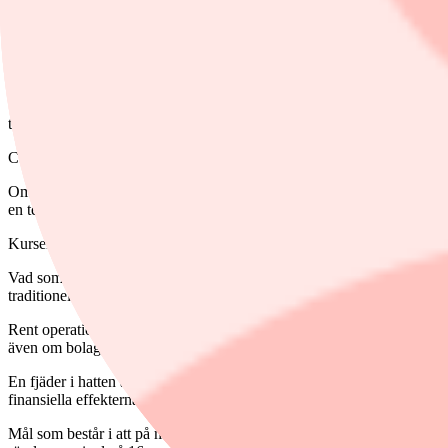
Kunderna är i första hand kommersiella företag och organisationer – d
en tredjedel av laddutrustningen i Europa och USA mätt i omsättning, 
Framåt väntas marknaden för DC-laddare växa med 17 procent per år i 
inställt på att inom 4-6 år nå en omsättning på 200 miljoner euro, mot
Skulle bolaget infria det medellånga omsättnings- och lönsamhetsmålet
tro hårt på fortsatt framgång internationellt bortom det tidsintervallet 
CTEK
Om Kempowers börsintroduktion var het så var svenska CTEK:s kokand
en teckningskurs på 69 kronor till som högst 175 kronor på premiärda
Kursen har sedan varit uppe och hälsat på över 200 kronor innan luften
Vad som är anmärkningsvärt med CTEK i sammanhanget är den låga ande
traditionella 12V-bilbatterier, med flera av de mest prestigefyllda bil
Rent operationellt har inte de rapporter som CTEK hunnit släppa efter
även om bolaget har kontrat med prishöjningar så väntas utmaningar
En fjäder i hatten är å andra sidan det stora avtalet med General Mot
finansiella effekterna ska dock redan vara med som en komponent i bo
Mål som består i att på medellång sikt omsätta 2 miljarder kronor och