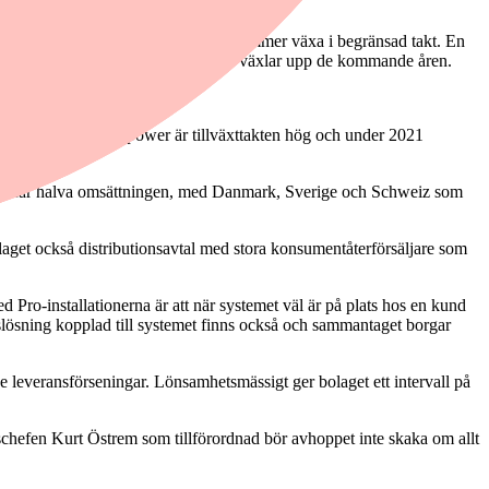
 med lågvoltsprodukter mer troligt kommer växa i begränsad takt. En
rdelarna anländer med besked när CTEK växlar upp de kommande åren.
n. Liksom hos Kempower är tillväxttakten hög och under 2021
 ungefär halva omsättningen, med Danmark, Sverige och Schweiz som
aget också distributionsavtal med stora konsumentåterförsäljare som
Pro-installationerna är att när systemet väl är på plats hos en kund
gslösning kopplad till systemet finns också och sammantaget borgar
ge leveransförseningar. Lönsamhetsmässigt ger bolaget ett intervall på
schefen Kurt Östrem som tillförordnad bör avhoppet inte skaka om allt