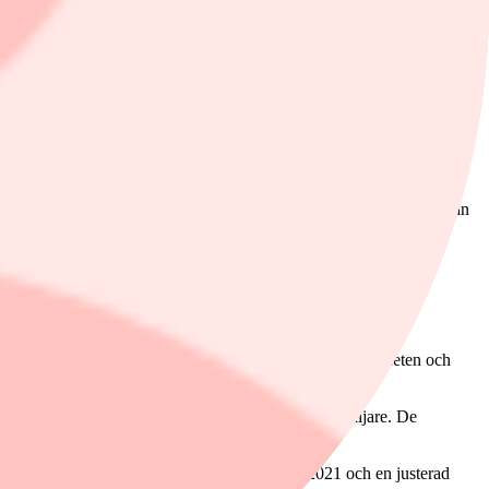
na på utrustningen märks tydligt genom att DC-laddare står för omkring
gets egna finansiella mål är betydligt aggressivare och siktet är
mma tidsram medan det på lång sikt är minst 15 procent.
r, vilket alltjämt innebär en ganska hög värdering så det gäller att
 rutinerade Hans Stråberg som ordförande fick kursen att rusa från
0-130 kronor.
t 18 procent. Resterande del utgörs främst av laddare för
nsumenter finns i kundfloran.
ch högre frakt- och komponentpriser har tryckt ned lönsamheten och
sladdare som kommer att erbjudas till GM:s återförsäljare. De
mföras med drygt 900 miljoner i årsomsättning 2021 och en justerad