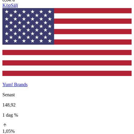
Köp
Sälj
Yum! Brands
Senast
148,92
1 dag %
1,05%