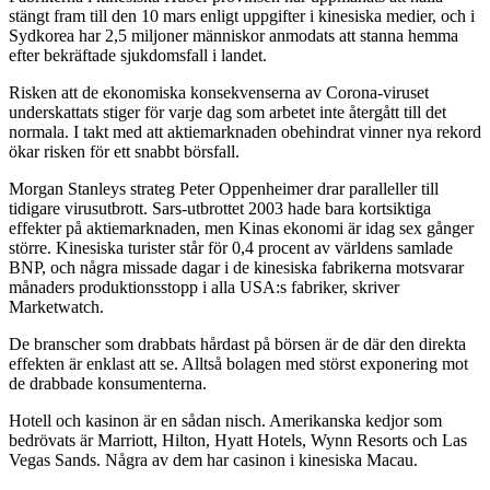
stängt fram till den 10 mars enligt uppgifter i kinesiska medier, och i
Sydkorea har 2,5 miljoner människor anmodats att stanna hemma
efter bekräftade sjukdomsfall i landet.
Risken att de ekonomiska konsekvenserna av Corona-viruset
underskattats stiger för varje dag som arbetet inte återgått till det
normala. I takt med att aktiemarknaden obehindrat vinner nya rekord
ökar risken för ett snabbt börsfall.
Morgan Stanleys strateg Peter Oppenheimer drar paralleller till
tidigare virusutbrott. Sars-utbrottet 2003 hade bara kortsiktiga
effekter på aktiemarknaden, men Kinas ekonomi är idag sex gånger
större. Kinesiska turister står för 0,4 procent av världens samlade
BNP, och några missade dagar i de kinesiska fabrikerna motsvarar
månaders produktionsstopp i alla USA:s fabriker, skriver
Marketwatch.
De branscher som drabbats hårdast på börsen är de där den direkta
effekten är enklast att se. Alltså bolagen med störst exponering mot
de drabbade konsumenterna.
Hotell och kasinon är en sådan nisch. Amerikanska kedjor som
bedrövats är Marriott, Hilton, Hyatt Hotels, Wynn Resorts och Las
Vegas Sands. Några av dem har casinon i kinesiska Macau.