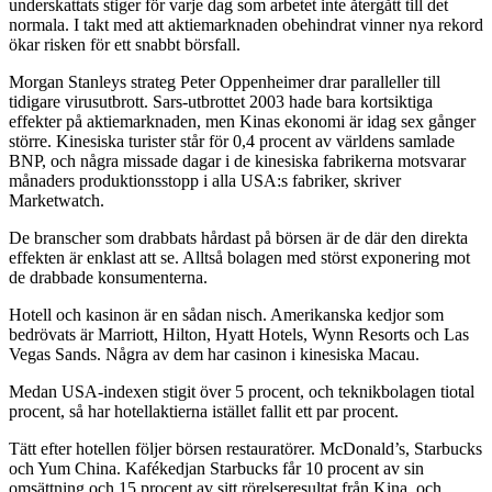
underskattats stiger för varje dag som arbetet inte återgått till det
normala. I takt med att aktiemarknaden obehindrat vinner nya rekord
ökar risken för ett snabbt börsfall.
Morgan Stanleys strateg Peter Oppenheimer drar paralleller till
tidigare virusutbrott. Sars-utbrottet 2003 hade bara kortsiktiga
effekter på aktiemarknaden, men Kinas ekonomi är idag sex gånger
större. Kinesiska turister står för 0,4 procent av världens samlade
BNP, och några missade dagar i de kinesiska fabrikerna motsvarar
månaders produktionsstopp i alla USA:s fabriker, skriver
Marketwatch.
De branscher som drabbats hårdast på börsen är de där den direkta
effekten är enklast att se. Alltså bolagen med störst exponering mot
de drabbade konsumenterna.
Hotell och kasinon är en sådan nisch. Amerikanska kedjor som
bedrövats är Marriott, Hilton, Hyatt Hotels, Wynn Resorts och Las
Vegas Sands. Några av dem har casinon i kinesiska Macau.
Medan USA-indexen stigit över 5 procent, och teknikbolagen tiotal
procent, så har hotellaktierna istället fallit ett par procent.
Tätt efter hotellen följer börsen restauratörer. McDonald’s, Starbucks
och Yum China. Kafékedjan Starbucks får 10 procent av sin
omsättning och 15 procent av sitt rörelseresultat från Kina, och