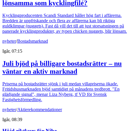
lönsamma som kycklingfilé?
Kycklingproducenten Scandi Standard håller hög fart i affärerna.
Bredden är uppfriskande och flera av affärerna kan bli riktiga
guldklimpar (nuggets). Fast då vill det till att just storsatsningen på
panerade kycklingprodukter, av typen chicken nuggets, blir lönsam.
nyheter
/
Bostadsmarknad
Igår, 07:15
Juli bjöd på billigare bostadsrätter – nu
väntar en aktiv marknad
Priserna på bostadsrätter sjönk i juli medan villapriserna ökade.
Fritidshusmarknaden bjöd samtidigt på månadens tredbrott. "En
glädjande signal", menar Liza Nyberg, tf VD för Svensk
Fastighetsförmedling.
nyheter
/
Aktierekommendationer
Igår, 08:39
Höjd riktkurs för Nibe