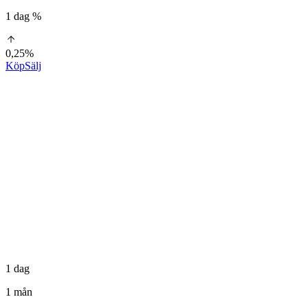
1 dag %
0,25%
Köp
Sälj
1 dag
1 mån