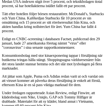
Medan USA-indexen stigit över 5 procent, och teknikbolagen tiotal
procent, så har hotellaktierna istället fallit ett par procent.
Tätt efter hotellen följer börsen restauratörer. McDonald’s, Starbucks
och Yum China. Kafékedjan Starbucks får 10 procent av sin
omsättning och 15 procent av sitt rörelseresultat från Kina, och
aktien handlas kring nollstrecket för året. Yum China har fallit 4
procent.
Enligt en CNBC-screening i databasen Factset, publicerad den 29
januari, hade 27 amerikanska företag nämnt ”virus” eller
”coronavirus” i sina senaste rapportkommentarer.
Konsumtionsbolag med stor kinaexponering tappar i försäljning när
butikerna tvingas hålla stängt. Shoppingsugna världsresenärer från
det stora landet stannar hemma och det slår mot lyxbolagen på flera
marknader.
Att jättar som Apple, Puma och Adidas redan varit ut och varslat om
att viruset kommer att påverka deras försäljning är enkelt att förstå,
eftersom Kina är en så pass viktiga marknad för dem.
Under fredagen rapporterade Asian Review, enligt Finwire, att
klädesbolag som Nike, Uniqlo, GAP och Tommy Hilfiger är
drabbade. Materialet för att sy kläder, bland annat i Vietnamn,
kommer till 60 procent från Kina.