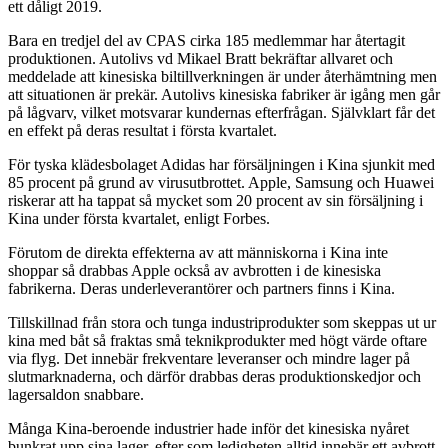
ett dåligt 2019.
Bara en tredjel del av CPAS cirka 185 medlemmar har återtagit
produktionen. Autolivs vd Mikael Bratt bekräftar allvaret och
meddelade att kinesiska biltillverkningen är under återhämtning men
att situationen är prekär. Autolivs kinesiska fabriker är igång men går
på lågvarv, vilket motsvarar kundernas efterfrågan. Självklart får det
en effekt på deras resultat i första kvartalet.
För tyska klädesbolaget Adidas har försäljningen i Kina sjunkit med
85 procent på grund av virusutbrottet. Apple, Samsung och Huawei
riskerar att ha tappat så mycket som 20 procent av sin försäljning i
Kina under första kvartalet, enligt Forbes.
Förutom de direkta effekterna av att människorna i Kina inte
shoppar så drabbas Apple också av avbrotten i de kinesiska
fabrikerna. Deras underleverantörer och partners finns i Kina.
Tillskillnad från stora och tunga industriprodukter som skeppas ut ur
kina med båt så fraktas små teknikprodukter med högt värde oftare
via flyg. Det innebär frekventare leveranser och mindre lager på
slutmarknaderna, och därför drabbas deras produktionskedjor och
lagersaldon snabbare.
Många Kina-beroende industrier hade inför det kinesiska nyåret
bunkrat upp sina lager, efter som ledigheten alltid innebär ett avbrott