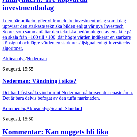
investmentbolag
I den här artikeln lyfter vi fram de tre investmentbolag som i dag
uppvisar den starkaste tekniska bilden enligt vår nya Investtech
Score, som sammanfattar den tekniska bedömningen av en aktie på
en skala från –100 till +100, där högre värden indikerar en starkare
köpsignal och lägre värden en starkare säljsignal enligt Investtechs
algoritmer.
Aktieanalys
/
Nederman
6 augusti, 15:55
Nederman: Vändning i sikte?
Det har blåst snåla vindar runt Nederman på börsen de senaste åren.
Det är bara delvis befogat av den tuffa marknaden.
Kommentar
,
Aktieanalys
/
Scandi Standard
5 augusti, 15:50
Kommentar: Kan nuggets bli lika