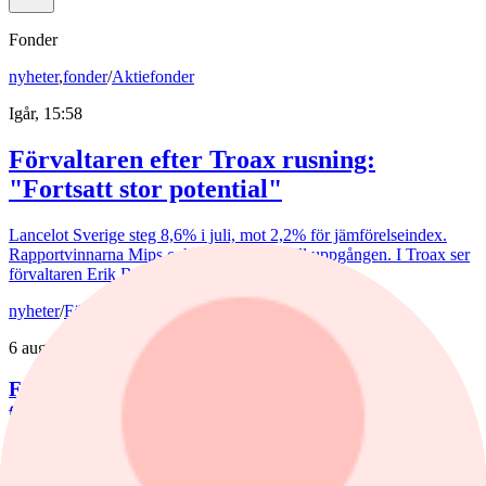
Fonder
nyheter
,
fonder
/
Aktiefonder
Igår, 15:58
Förvaltaren efter Troax rusning:
"Fortsatt stor potential"
Lancelot Sverige steg 8,6% i juli, mot 2,2% för jämförelseindex.
Rapportvinnarna Mips och Troax bidrog till uppgången. I Troax ser
förvaltaren Erik Bertilsson fortsatt stor potential.
nyheter
/
Försvarsbolag
6 augusti, 17:03
Försvarsförvaltarna spår ny tillväxtfas: ”Goda
förutsättningar”
De europeiska försvarsbolagen visar rekordstora orderböcker,
stigande omsättning och förbättrade marginaler. Enligt förvaltarna