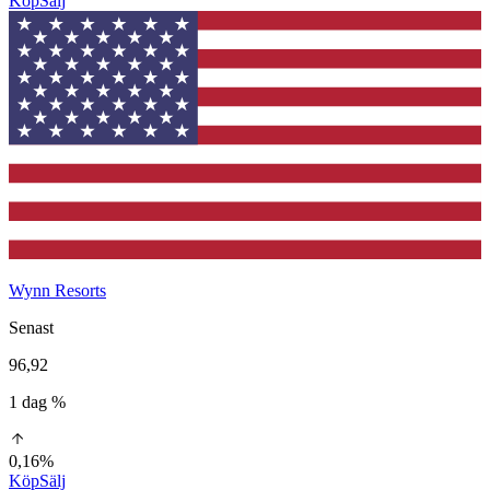
Köp
Sälj
Wynn Resorts
Senast
96,92
1 dag %
0,16%
Köp
Sälj