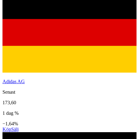
Adidas AG
Senast
173,60
1 dag %
−1,64%
Köp
Sälj