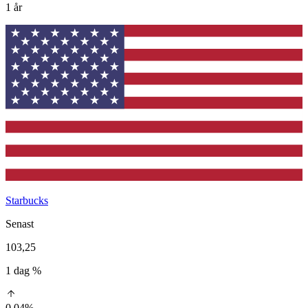
1 år
Starbucks
Senast
103,25
1 dag %
0,04%