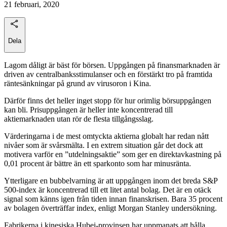
21 februari, 2020
Dela
Lagom dåligt är bäst för börsen. Uppgången på finansmarknaden är
driven av centralbanksstimulanser och en förstärkt tro på framtida
räntesänkningar på grund av virusoron i Kina.
Därför finns det heller inget stopp för hur orimlig börsuppgången
kan bli. Prisuppgången är heller inte koncentrerad till
aktiemarknaden utan rör de flesta tillgångsslag.
Värderingarna i de mest omtyckta aktierna globalt har redan nått
nivåer som är svårsmälta. I en extrem situation går det dock att
motivera varför en ”utdelningsaktie” som ger en direktavkastning på
0,01 procent är bättre än ett sparkonto som har minusränta.
Ytterligare en bubbelvarning är att uppgången inom det breda S&P
500-index är koncentrerad till ett litet antal bolag. Det är en otäck
signal som känns igen från tiden innan finanskrisen. Bara 35 procent
av bolagen överträffar index, enligt Morgan Stanley undersökning.
Fabrikerna i kinesiska Hubei-provinsen har uppmanats att hålla