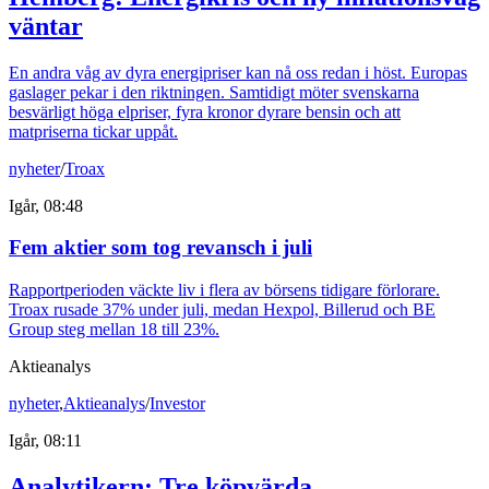
väntar
En andra våg av dyra energipriser kan nå oss redan i höst. Europas
gaslager pekar i den riktningen. Samtidigt möter svenskarna
besvärligt höga elpriser, fyra kronor dyrare bensin och att
matpriserna tickar uppåt.
nyheter
/
Troax
Igår, 08:48
Fem aktier som tog revansch i juli
Rapportperioden väckte liv i flera av börsens tidigare förlorare.
Troax rusade 37% under juli, medan Hexpol, Billerud och BE
Group steg mellan 18 till 23%.
Aktieanalys
nyheter
,
Aktieanalys
/
Investor
Igår, 08:11
Analytikern: Tre köpvärda