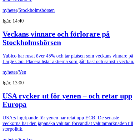
nyheter
/
Stockholmsbörsen
Igår, 14:40
Veckans vinnare och förlorare på
Stockholmsbörsen
Yubico har rusat över 45% och tar platsen som veckans vinnare på
Large Cap. Placera listar aktierna som gått bäst och sämst i veckan.
nyheter
/
Yen
Igår, 13:00
USA rycker ut för yenen – och retar upp
Europa
USA:s ingripande för yenen har retat upp ECB. De senaste
veckorna har den japanska valutan förvandlat valutamarknaden till
storpolitik.
nyheter
/
Banker