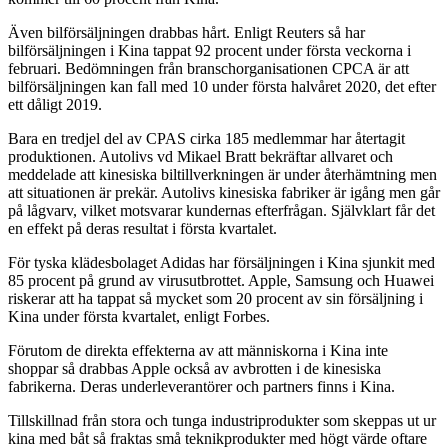
Även bilförsäljningen drabbas hårt. Enligt Reuters så har
bilförsäljningen i Kina tappat 92 procent under första veckorna i
februari. Bedömningen från branschorganisationen CPCA är att
bilförsäljningen kan fall med 10 under första halvåret 2020, det efter
ett dåligt 2019.
Bara en tredjel del av CPAS cirka 185 medlemmar har återtagit
produktionen. Autolivs vd Mikael Bratt bekräftar allvaret och
meddelade att kinesiska biltillverkningen är under återhämtning men
att situationen är prekär. Autolivs kinesiska fabriker är igång men går
på lågvarv, vilket motsvarar kundernas efterfrågan. Självklart får det
en effekt på deras resultat i första kvartalet.
För tyska klädesbolaget Adidas har försäljningen i Kina sjunkit med
85 procent på grund av virusutbrottet. Apple, Samsung och Huawei
riskerar att ha tappat så mycket som 20 procent av sin försäljning i
Kina under första kvartalet, enligt Forbes.
Förutom de direkta effekterna av att människorna i Kina inte
shoppar så drabbas Apple också av avbrotten i de kinesiska
fabrikerna. Deras underleverantörer och partners finns i Kina.
Tillskillnad från stora och tunga industriprodukter som skeppas ut ur
kina med båt så fraktas små teknikprodukter med högt värde oftare