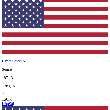
Hyatt Hotels A
Senast
187,13
1 dag %
1,91%
Köp
Sälj