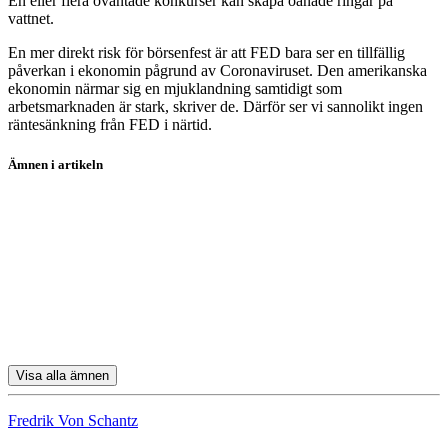
En eller flera oväntade konkurser kan skapa oanade ringar på
vattnet.
En mer direkt risk för börsenfest är att FED bara ser en tillfällig
påverkan i ekonomin pågrund av Coronaviruset. Den amerikanska
ekonomin närmar sig en mjuklandning samtidigt som
arbetsmarknaden är stark, skriver de. Därför ser vi sannolikt ingen
räntesänkning från FED i närtid.
Ämnen i artikeln
aktier
McDonald's
Starbucks
Yum! Brands
Apple
Visa alla ämnen
Fredrik Von Schantz