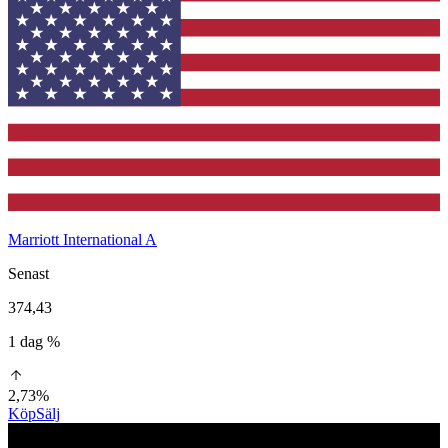
Marriott International A
Senast
374,43
1 dag %
2,73%
Köp
Sälj