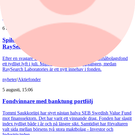
Joakim Agerback och Shayan Heidari går nu försvarssektorn in i en
ny tillväxtfas.
nyheter
/
Spiltan Småbolagsfond
6 augusti, 14:51
Spiltan Småbolagsfond lyfte i juli – tar in
RaySearch
Efter en svagare utveckling hittills i år fick Spiltan Småbolagsfond
ett tydligt lyft i juli. Mips bidrog mest till uppgången, medan
RaySearch Laboratories är ett nytt innehav i fonden.
nyheter
/
Aktiefonder
5 augusti, 15:06
Fondvinnare med banktung portfölj
Tommi Saukkoriipi har styrt nästan halva SEB Swedish Value Fund
mot finanssektorn. Det har varit ett vinnande drag. Fonden har slagit
index tydligt både i år och på längre sikt. Samtidigt har förvaltaren
valt sida mellan börsens två stora maktbolag - Investor och
Industrivärden.