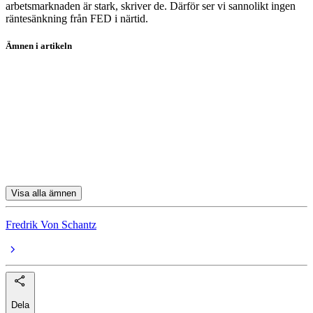
arbetsmarknaden är stark, skriver de. Därför ser vi sannolikt ingen
räntesänkning från FED i närtid.
Ämnen i artikeln
aktier
McDonald's
Starbucks
Yum! Brands
Apple
Visa alla ämnen
Fredrik Von Schantz
Dela