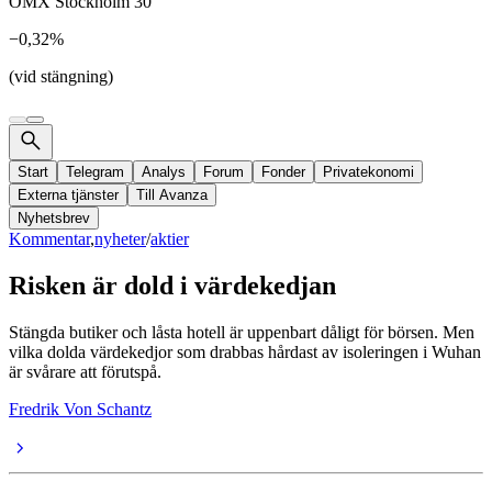
OMX Stockholm 30
−0,32%
(vid stängning)
Start
Telegram
Analys
Forum
Fonder
Privatekonomi
Externa tjänster
Till Avanza
Nyhetsbrev
Kommentar
,
nyheter
/
aktier
Risken är dold i värdekedjan
Stängda butiker och låsta hotell är uppenbart dåligt för börsen. Men
vilka dolda värdekedjor som drabbas hårdast av isoleringen i Wuhan
är svårare att förutspå.
Fredrik Von Schantz