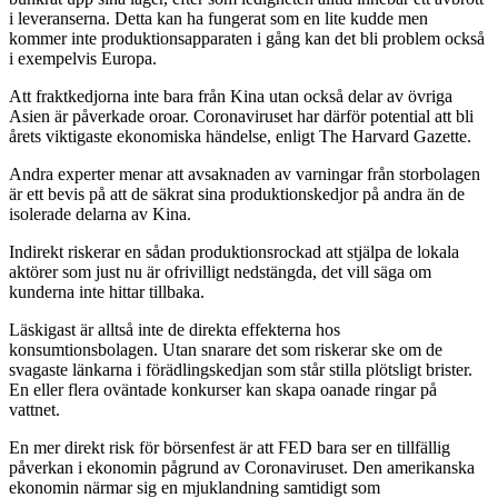
i leveranserna. Detta kan ha fungerat som en lite kudde men
kommer inte produktionsapparaten i gång kan det bli problem också
i exempelvis Europa.
Att fraktkedjorna inte bara från Kina utan också delar av övriga
Asien är påverkade oroar. Coronaviruset har därför potential att bli
årets viktigaste ekonomiska händelse, enligt The Harvard Gazette.
Andra experter menar att avsaknaden av varningar från storbolagen
är ett bevis på att de säkrat sina produktionskedjor på andra än de
isolerade delarna av Kina.
Indirekt riskerar en sådan produktionsrockad att stjälpa de lokala
aktörer som just nu är ofrivilligt nedstängda, det vill säga om
kunderna inte hittar tillbaka.
Läskigast är alltså inte de direkta effekterna hos
konsumtionsbolagen. Utan snarare det som riskerar ske om de
svagaste länkarna i förädlingskedjan som står stilla plötsligt brister.
En eller flera oväntade konkurser kan skapa oanade ringar på
vattnet.
En mer direkt risk för börsenfest är att FED bara ser en tillfällig
påverkan i ekonomin pågrund av Coronaviruset. Den amerikanska
ekonomin närmar sig en mjuklandning samtidigt som