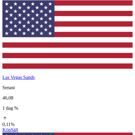
Las Vegas Sands
Senast
46,08
1 dag %
0,11%
Köp
Sälj