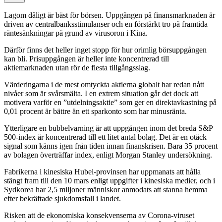
Lagom dåligt är bäst för börsen. Uppgången på finansmarknaden är
driven av centralbanksstimulanser och en förstärkt tro på framtida
räntesänkningar på grund av virusoron i Kina.
Därför finns det heller inget stopp för hur orimlig börsuppgången
kan bli. Prisuppgången är heller inte koncentrerad till
aktiemarknaden utan rör de flesta tillgångsslag.
Värderingarna i de mest omtyckta aktierna globalt har redan nått
nivåer som är svårsmälta. I en extrem situation går det dock att
motivera varför en ”utdelningsaktie” som ger en direktavkastning på
0,01 procent är bättre än ett sparkonto som har minusränta.
Ytterligare en bubbelvarning är att uppgången inom det breda S&P
500-index är koncentrerad till ett litet antal bolag. Det är en otäck
signal som känns igen från tiden innan finanskrisen. Bara 35 procent
av bolagen överträffar index, enligt Morgan Stanley undersökning.
Fabrikerna i kinesiska Hubei-provinsen har uppmanats att hålla
stängt fram till den 10 mars enligt uppgifter i kinesiska medier, och i
Sydkorea har 2,5 miljoner människor anmodats att stanna hemma
efter bekräftade sjukdomsfall i landet.
Risken att de ekonomiska konsekvenserna av Corona-viruset