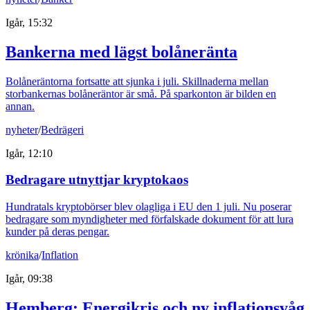
Igår, 15:32
Bankerna med lägst bolåneränta
Bolåneräntorna fortsatte att sjunka i juli. Skillnaderna mellan
storbankernas bolåneräntor är små. På sparkonton är bilden en
annan.
nyheter
/
Bedrägeri
Igår, 12:10
Bedragare utnyttjar kryptokaos
Hundratals kryptobörser blev olagliga i EU den 1 juli. Nu poserar
bedragare som myndigheter med förfalskade dokument för att lura
kunder på deras pengar.
krönika
/
Inflation
Igår, 09:38
Hemberg: Energikris och ny inflationsvåg