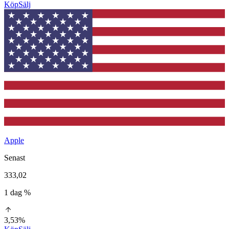
Köp
Sälj
Apple
Senast
333,02
1 dag %
3,53%