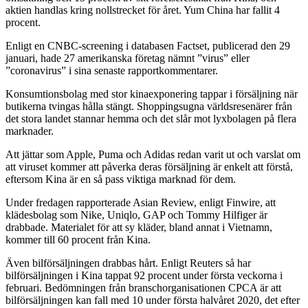
aktien handlas kring nollstrecket för året. Yum China har fallit 4
procent.
Enligt en CNBC-screening i databasen Factset, publicerad den 29
januari, hade 27 amerikanska företag nämnt ”virus” eller
”coronavirus” i sina senaste rapportkommentarer.
Konsumtionsbolag med stor kinaexponering tappar i försäljning när
butikerna tvingas hålla stängt. Shoppingsugna världsresenärer från
det stora landet stannar hemma och det slår mot lyxbolagen på flera
marknader.
Att jättar som Apple, Puma och Adidas redan varit ut och varslat om
att viruset kommer att påverka deras försäljning är enkelt att förstå,
eftersom Kina är en så pass viktiga marknad för dem.
Under fredagen rapporterade Asian Review, enligt Finwire, att
klädesbolag som Nike, Uniqlo, GAP och Tommy Hilfiger är
drabbade. Materialet för att sy kläder, bland annat i Vietnamn,
kommer till 60 procent från Kina.
Även bilförsäljningen drabbas hårt. Enligt Reuters så har
bilförsäljningen i Kina tappat 92 procent under första veckorna i
februari. Bedömningen från branschorganisationen CPCA är att
bilförsäljningen kan fall med 10 under första halvåret 2020, det efter