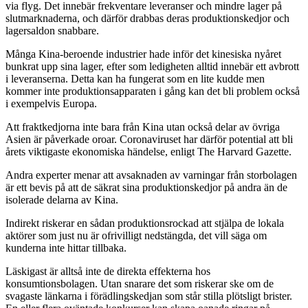
via flyg. Det innebär frekventare leveranser och mindre lager på
slutmarknaderna, och därför drabbas deras produktionskedjor och
lagersaldon snabbare.
Många Kina-beroende industrier hade inför det kinesiska nyåret
bunkrat upp sina lager, efter som ledigheten alltid innebär ett avbrott
i leveranserna. Detta kan ha fungerat som en lite kudde men
kommer inte produktionsapparaten i gång kan det bli problem också
i exempelvis Europa.
Att fraktkedjorna inte bara från Kina utan också delar av övriga
Asien är påverkade oroar. Coronaviruset har därför potential att bli
årets viktigaste ekonomiska händelse, enligt The Harvard Gazette.
Andra experter menar att avsaknaden av varningar från storbolagen
är ett bevis på att de säkrat sina produktionskedjor på andra än de
isolerade delarna av Kina.
Indirekt riskerar en sådan produktionsrockad att stjälpa de lokala
aktörer som just nu är ofrivilligt nedstängda, det vill säga om
kunderna inte hittar tillbaka.
Läskigast är alltså inte de direkta effekterna hos
konsumtionsbolagen. Utan snarare det som riskerar ske om de
svagaste länkarna i förädlingskedjan som står stilla plötsligt brister.