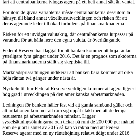
fart att centralbankerna tvingas agera på ett helt annat sätt än väntat.
Förutom de givna variablerna måste centralbankerna dessutom ta
hänsyn till bland annat växelkursutvecklingen och risken för att
deras agerande leder till ökad turbulens på finansmarknaderna.
Risken för ett utvidgat valutakrig, där centralbankerna lurpassar på
varandra för att hålla nere den egna valuta, är överhängande.
Federal Reserve har flaggat för att banken kommer att höja räntan
ytterligare fyra gånger under 2016. Det är en prognos som aktörerna
på finansmarknaderna ställt sig skeptiska till.
Marknadsprissättningen indikerar att banken bara kommer att orka
höja räntan två gånger under nästa år.
Nyckeln till hur Federal Reserve verkligen kommer att agera ligger i
hög grad i utvecklingen på den amerikanska arbetsmarknaden.
Ledningen för banken håller fast vid att gamla samband gäller och
att inflationen kommer att röra sig uppåt i takt med att de lediga
resurserna på arbetsmarknaden minskar. Ligger
sysselsättningsökningarna och tickar på runt de 200 000 per månad
som de gjort i slutet av 2015 så kan vi räkna med att Federal
Reserve agerar med en ny räntehöjning relativt tidigt under 2016.