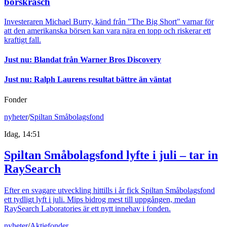
börskrasch
Investeraren Michael Burry, känd från "The Big Short" varnar för
att den amerikanska börsen kan vara nära en topp och riskerar ett
kraftigt fall.
Just nu
:
Blandat från Warner Bros Discovery
Just nu
:
Ralph Laurens resultat bättre än väntat
Fonder
nyheter
/
Spiltan Småbolagsfond
Idag, 14:51
Spiltan Småbolagsfond lyfte i juli – tar in
RaySearch
Efter en svagare utveckling hittills i år fick Spiltan Småbolagsfond
ett tydligt lyft i juli. Mips bidrog mest till uppgången, medan
RaySearch Laboratories är ett nytt innehav i fonden.
nyheter
/
Aktiefonder