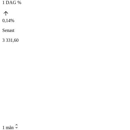
1 DAG %
0,14%
Senast
3 331,60
1 mån