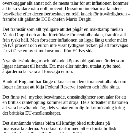
överskuggar allt annat och de mesta talar för att inflationen kommer
att ticka vidare nära noll procent. Dessutom innebar marknadens
besvikelse efter decemberbeslutet en rejäl knäck för trovärdigheten –
framför allt gällande ECB-chefen Mario Draghi.
Det framstår som allt tydligare att det pågår en maktkamp mellan
Mario Draghi och andra företrädare för centralbanken, framför allt
från tyskt håll. Men fortsätter inflationen att ligga långt under målet
på två procent och euron inte visar tydligare tecken på att försvagas
lär vi få se en ny stimulansrunda från ECB:s sida.
Nya räntesänkningar och utökade köp av obligationen är det som
ligger närmast till hands. Ett, mer eller mindre, uttalat syfte med
åtgärderna lär vara att försvaga euron.
Bank of England har länge räknats som den stora centralbank som
ligger närmast att följa Federal Reserve i spåren och höja ränta.
Det finns två, mycket besvärande, omständigheter som talar för att
en brittisk räntehöjning kommer att dröja. Dels fortsätter inflationen
att vara besvärande låg, dels väntar en trolig folkomröstning kring
det brittiska EU-medlemskapet.
Det sistnämnda väntas bidra till kraftigt ökad turbulens på
finansmarknaderna. Vi räknar därför med att en första brittisk