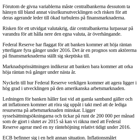
Förutom de givna variablerna måste centralbankerna dessutom ta
hänsyn till bland annat växelkursutvecklingen och risken för att
deras agerande leder till ökad turbulens på finansmarknaderna.
Risken för ett utvidgat valutakrig, där centralbankerna lurpassar på
varandra för att hålla nere den egna valuta, är överhängande.
Federal Reserve har flaggat för att banken kommer att höja räntan
ytterligare fyra gånger under 2016. Det är en prognos som aktörerna
på finansmarknaderna ställt sig skeptiska till.
Marknadsprissättningen indikerar att banken bara kommer att orka
höja räntan två gånger under nästa år.
Nyckeln till hur Federal Reserve verkligen kommer att agera ligger i
hög grad i utvecklingen på den amerikanska arbetsmarknaden.
Ledningen för banken håller fast vid att gamla samband gäller och
att inflationen kommer att röra sig uppåt i takt med att de lediga
resurserna på arbetsmarknaden minskar. Ligger
sysselsättningsökningarna och tickar på runt de 200 000 per månad
som de gjort i slutet av 2015 så kan vi räkna med att Federal
Reserve agerar med en ny räntehöjning relativt tidigt under 2016.
ECB befinner sig i en helt annan situation. Inflationsmålet