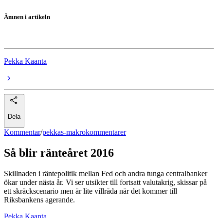
Ämnen i artikeln
pekkas-makrokommentarer
Pekka Kaanta
Dela
Kommentar
/
pekkas-makrokommentarer
Så blir ränteåret 2016
Skillnaden i räntepolitik mellan Fed och andra tunga centralbanker
ökar under nästa år. Vi ser utsikter till fortsatt valutakrig, skissar på
ett skräckscenario men är lite villråda när det kommer till
Riksbankens agerande.
Pekka Kaanta