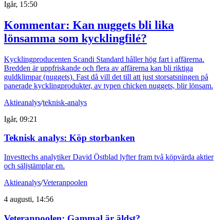
Igår, 15:50
Kommentar: Kan nuggets bli lika
lönsamma som kycklingfilé?
Kycklingproducenten Scandi Standard håller hög fart i affärerna.
Bredden är uppfriskande och flera av affärerna kan bli riktiga
guldklimpar (nuggets). Fast då vill det till att just storsatsningen på
panerade kycklingprodukter, av typen chicken nuggets, blir lönsam.
Aktieanalys
/
teknisk-analys
Igår, 09:21
Teknisk analys: Köp storbanken
Investtechs analytiker David Östblad lyfter fram två köpvärda aktier
och säljstämplar en.
Aktieanalys
/
Veteranpoolen
4 augusti, 14:56
Veteranpoolen: Gammal är äldst?