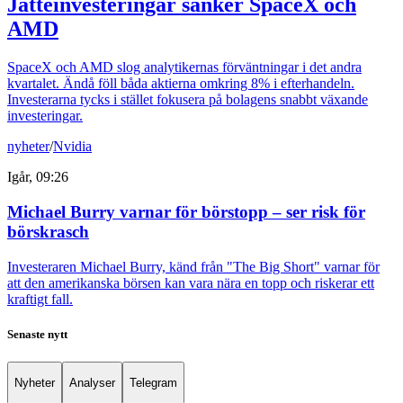
Jätteinvesteringar sänker SpaceX och
AMD
SpaceX och AMD slog analytikernas förväntningar i det andra
kvartalet. Ändå föll båda aktierna omkring 8% i efterhandeln.
Investerarna tycks i stället fokusera på bolagens snabbt växande
investeringar.
nyheter
/
Nvidia
Igår, 09:26
Michael Burry varnar för börstopp – ser risk för
börskrasch
Investeraren Michael Burry, känd från "The Big Short" varnar för
att den amerikanska börsen kan vara nära en topp och riskerar ett
kraftigt fall.
Senaste nytt
Nyheter
Analyser
Telegram