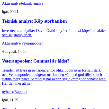
Aktieanalys
/
teknisk-analys
Igår, 09:21
Teknisk analys: Köp storbanken
Investtechs analytiker David Östblad lyfter fram två köpvärda aktier
och säljstämplar en.
Aktieanalys
/
Veteranpoolen
4 augusti, 14:56
Veteranpoolen: Gammal är äldst?
Trenden att hyra in pensionärer för olika uppdrag är fortsatt stark
och Veteranpoolen navigerar marknaden väl med god tillväxt och
stabila marginaler. Samtidigt har aktien stigit kraftigt de senaste åren.
Har den mer att ge?
nyheter
/
Rapport
Igår, 11:29