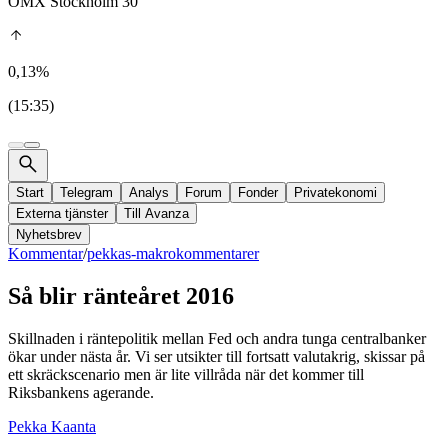
OMX Stockholm 30
0,13%
(15:35)
Start
Telegram
Analys
Forum
Fonder
Privatekonomi
Externa tjänster
Till Avanza
Nyhetsbrev
Kommentar
/
pekkas-makrokommentarer
Så blir ränteåret 2016
Skillnaden i räntepolitik mellan Fed och andra tunga centralbanker
ökar under nästa år. Vi ser utsikter till fortsatt valutakrig, skissar på
ett skräckscenario men är lite villråda när det kommer till
Riksbankens agerande.
Pekka Kaanta