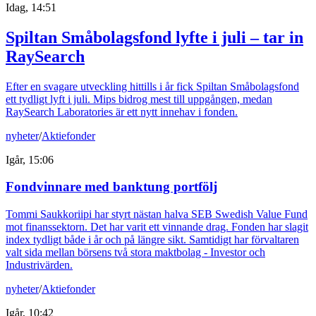
Idag, 14:51
Spiltan Småbolagsfond lyfte i juli – tar in
RaySearch
Efter en svagare utveckling hittills i år fick Spiltan Småbolagsfond
ett tydligt lyft i juli. Mips bidrog mest till uppgången, medan
RaySearch Laboratories är ett nytt innehav i fonden.
nyheter
/
Aktiefonder
Igår, 15:06
Fondvinnare med banktung portfölj
Tommi Saukkoriipi har styrt nästan halva SEB Swedish Value Fund
mot finanssektorn. Det har varit ett vinnande drag. Fonden har slagit
index tydligt både i år och på längre sikt. Samtidigt har förvaltaren
valt sida mellan börsens två stora maktbolag - Investor och
Industrivärden.
nyheter
/
Aktiefonder
Igår, 10:42