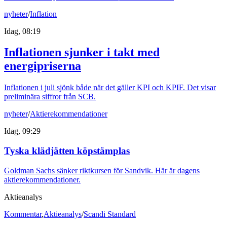
nyheter
/
Inflation
Idag, 08:19
Inflationen sjunker i takt med
energipriserna
Inflationen i juli sjönk både när det gäller KPI och KPIF. Det visar
preliminära siffror från SCB.
nyheter
/
Aktierekommendationer
Idag, 09:29
Tyska klädjätten köpstämplas
Goldman Sachs sänker riktkursen för Sandvik. Här är dagens
aktierekommendationer.
Aktieanalys
Kommentar
,
Aktieanalys
/
Scandi Standard