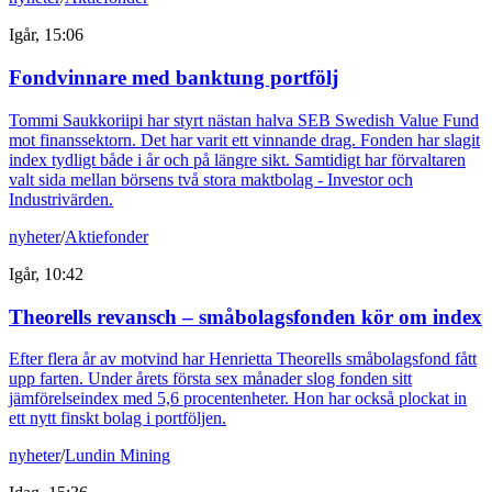
Igår, 15:06
Fondvinnare med banktung portfölj
Tommi Saukkoriipi har styrt nästan halva SEB Swedish Value Fund
mot finanssektorn. Det har varit ett vinnande drag. Fonden har slagit
index tydligt både i år och på längre sikt. Samtidigt har förvaltaren
valt sida mellan börsens två stora maktbolag - Investor och
Industrivärden.
nyheter
/
Aktiefonder
Igår, 10:42
Theorells revansch – småbolagsfonden kör om index
Efter flera år av motvind har Henrietta Theorells småbolagsfond fått
upp farten. Under årets första sex månader slog fonden sitt
jämförelseindex med 5,6 procentenheter. Hon har också plockat in
ett nytt finskt bolag i portföljen.
nyheter
/
Lundin Mining