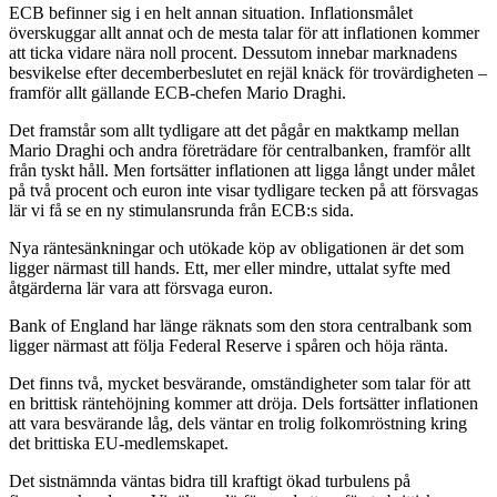
ECB befinner sig i en helt annan situation. Inflationsmålet
överskuggar allt annat och de mesta talar för att inflationen kommer
att ticka vidare nära noll procent. Dessutom innebar marknadens
besvikelse efter decemberbeslutet en rejäl knäck för trovärdigheten –
framför allt gällande ECB-chefen Mario Draghi.
Det framstår som allt tydligare att det pågår en maktkamp mellan
Mario Draghi och andra företrädare för centralbanken, framför allt
från tyskt håll. Men fortsätter inflationen att ligga långt under målet
på två procent och euron inte visar tydligare tecken på att försvagas
lär vi få se en ny stimulansrunda från ECB:s sida.
Nya räntesänkningar och utökade köp av obligationen är det som
ligger närmast till hands. Ett, mer eller mindre, uttalat syfte med
åtgärderna lär vara att försvaga euron.
Bank of England har länge räknats som den stora centralbank som
ligger närmast att följa Federal Reserve i spåren och höja ränta.
Det finns två, mycket besvärande, omständigheter som talar för att
en brittisk räntehöjning kommer att dröja. Dels fortsätter inflationen
att vara besvärande låg, dels väntar en trolig folkomröstning kring
det brittiska EU-medlemskapet.
Det sistnämnda väntas bidra till kraftigt ökad turbulens på