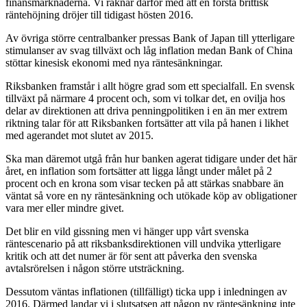
finansmarknaderna. Vi räknar därför med att en första brittisk
räntehöjning dröjer till tidigast hösten 2016.
Av övriga större centralbanker pressas Bank of Japan till ytterligare
stimulanser av svag tillväxt och låg inflation medan Bank of China
stöttar kinesisk ekonomi med nya räntesänkningar.
Riksbanken framstår i allt högre grad som ett specialfall. En svensk
tillväxt på närmare 4 procent och, som vi tolkar det, en ovilja hos
delar av direktionen att driva penningpolitiken i en än mer extrem
riktning talar för att Riksbanken fortsätter att vila på hanen i likhet
med agerandet mot slutet av 2015.
Ska man däremot utgå från hur banken agerat tidigare under det här
året, en inflation som fortsätter att ligga långt under målet på 2
procent och en krona som visar tecken på att stärkas snabbare än
väntat så vore en ny räntesänkning och utökade köp av obligationer
vara mer eller mindre givet.
Det blir en vild gissning men vi hänger upp vårt svenska
räntescenario på att riksbanksdirektionen vill undvika ytterligare
kritik och att det numer är för sent att påverka den svenska
avtalsrörelsen i någon större utsträckning.
Dessutom väntas inflationen (tillfälligt) ticka upp i inledningen av
2016. Därmed landar vi i slutsatsen att någon ny räntesänkning inte