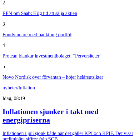
2
EFN om Saab: Hög tid att sälja aktien
3
Fondvinnare med banktung portfölj
4
Protean blankar investmentbolaget: "Perversiteter"
5
Novo Nordisk över förväntan – höjer helårsutsikter
nyheter
/
Inflation
Idag, 08:19
Inflationen sjunker i takt med
energipriserna
Inflationen i juli sjönk både när det gäller KPI och KPIF. Det visar
preliminära siffror från SCB.