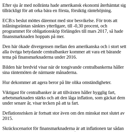
Efter sju år med nollränta hade amerikansk ekonomi återhämtat sig
tillräckligt för att orka bära en första, försiktig räntehöjning.
ECB:s beslut möttes däremot med stor besvikelse. För trots att
inlåningsräntan sänktes ytterligare, till -0,30 procent, och
programmet för obligationsköp förlängdes till mars 2017, så hade
finansmarknaden hoppats på mer.
Den här ökade divergensen mellan den amerikanska och i stort sett
alla övriga betydande centralbanker kommer att vara ett bärande
tema på finansmarknaderna under 2016.
Bilden här bredvid visar när de tongivande centralbankerna håller
sina räntemöten de närmaste månaderna.
Hur dekommer att agera beror på lite olika omständigheter.
Viktigast för centralbanker är att tillväxten håller hygglig fart,
arbetsmarknaden stärks och att den låga inflation, som gäckat dem
under senare år, visar tecken på att ta fart.
Deflationsrisken är fortsatt stor även om den minskat mot slutet av
2015.
Skräckscenariot för finansmarknaderna är att inflationen tar sådan