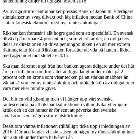
räntehöjning dröjer till tidigast hösten 2016.
Av övriga större centralbanker pressas Bank of Japan till ytterligare
stimulanser av svag tillväxt och låg inflation medan Bank of China
stöttar kinesisk ekonomi med nya räntesänkningar.
Riksbanken framstår i allt högre grad som ett specialfall. En svensk
tillväxt på närmare 4 procent och, som vi tolkar det, en ovilja hos
delar av direktionen att driva penningpolitiken i en än mer extrem
riktning talar för att Riksbanken fortsätter att vila på hanen i likhet
med agerandet mot slutet av 2015.
Ska man däremot utgå från hur banken agerat tidigare under det här
året, en inflation som fortsätter att ligga långt under målet på 2
procent och en krona som visar tecken på att stärkas snabbare än
väntat så vore en ny räntesänkning och utökade köp av obligationer
vara mer eller mindre givet.
Det blir en vild gissning men vi hänger upp vårt svenska
räntescenario på att riksbanksdirektionen vill undvika ytterligare
kritik och att det numer är för sent att påverka den svenska
avtalsrörelsen i någon större utsträckning.
Dessutom väntas inflationen (tillfälligt) ticka upp i inledningen av
2016. Därmed landar vi i slutsatsen att någon ny räntesänkning inte
blir aktuell under första halvåret i år.