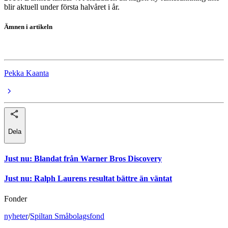
blir aktuell under första halvåret i år.
Ämnen i artikeln
pekkas-makrokommentarer
Pekka Kaanta
Dela
Just nu
:
Blandat från Warner Bros Discovery
Just nu
:
Ralph Laurens resultat bättre än väntat
Fonder
nyheter
/
Spiltan Småbolagsfond