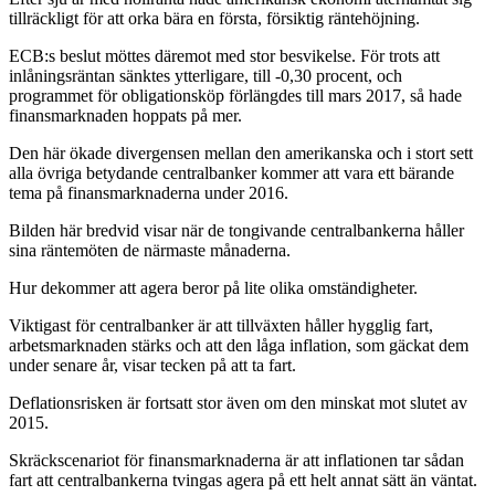
tillräckligt för att orka bära en första, försiktig räntehöjning.
ECB:s beslut möttes däremot med stor besvikelse. För trots att
inlåningsräntan sänktes ytterligare, till -0,30 procent, och
programmet för obligationsköp förlängdes till mars 2017, så hade
finansmarknaden hoppats på mer.
Den här ökade divergensen mellan den amerikanska och i stort sett
alla övriga betydande centralbanker kommer att vara ett bärande
tema på finansmarknaderna under 2016.
Bilden här bredvid visar när de tongivande centralbankerna håller
sina räntemöten de närmaste månaderna.
Hur dekommer att agera beror på lite olika omständigheter.
Viktigast för centralbanker är att tillväxten håller hygglig fart,
arbetsmarknaden stärks och att den låga inflation, som gäckat dem
under senare år, visar tecken på att ta fart.
Deflationsrisken är fortsatt stor även om den minskat mot slutet av
2015.
Skräckscenariot för finansmarknaderna är att inflationen tar sådan
fart att centralbankerna tvingas agera på ett helt annat sätt än väntat.