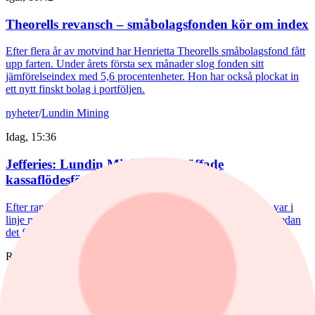
Theorells revansch – småbolagsfonden kör om index
Efter flera år av motvind har Henrietta Theorells småbolagsfond fått
upp farten. Under årets första sex månader slog fonden sitt
jämförelseindex med 5,6 procentenheter. Hon har också plockat in
ett nytt finskt bolag i portföljen.
nyheter
/
Lundin Mining
Idag, 15:36
Jefferies: Lundin Mining överträffade
kassaflödesförväntningarna
Efter rapporten bedömer Jefferies att Lundin Minings ebitda var i
linje med analyshusets egen prognos men under konsensus, medan
det fria kassaflödet överträffade förväntningarna.
Rapporter
nyheter
/
Millicom International Cellular
Idag, 13:17