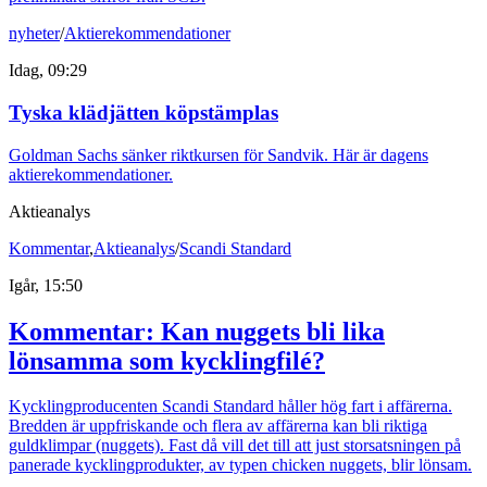
nyheter
/
Aktierekommendationer
Idag, 09:29
Tyska klädjätten köpstämplas
Goldman Sachs sänker riktkursen för Sandvik. Här är dagens
aktierekommendationer.
Aktieanalys
Kommentar
,
Aktieanalys
/
Scandi Standard
Igår, 15:50
Kommentar: Kan nuggets bli lika
lönsamma som kycklingfilé?
Kycklingproducenten Scandi Standard håller hög fart i affärerna.
Bredden är uppfriskande och flera av affärerna kan bli riktiga
guldklimpar (nuggets). Fast då vill det till att just storsatsningen på
panerade kycklingprodukter, av typen chicken nuggets, blir lönsam.