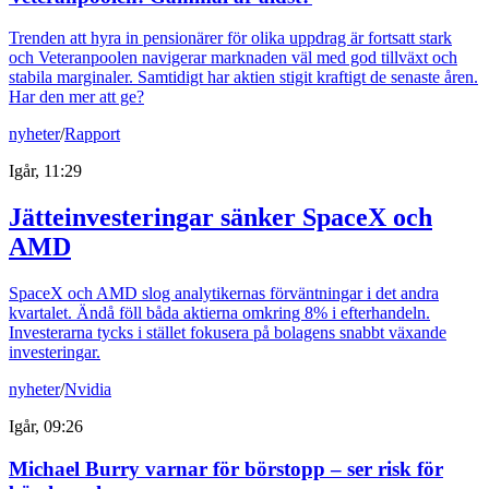
Trenden att hyra in pensionärer för olika uppdrag är fortsatt stark
och Veteranpoolen navigerar marknaden väl med god tillväxt och
stabila marginaler. Samtidigt har aktien stigit kraftigt de senaste åren.
Har den mer att ge?
nyheter
/
Rapport
Igår, 11:29
Jätteinvesteringar sänker SpaceX och
AMD
SpaceX och AMD slog analytikernas förväntningar i det andra
kvartalet. Ändå föll båda aktierna omkring 8% i efterhandeln.
Investerarna tycks i stället fokusera på bolagens snabbt växande
investeringar.
nyheter
/
Nvidia
Igår, 09:26
Michael Burry varnar för börstopp – ser risk för