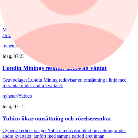
Millicom ökade rörelseresultatet ungefär
som väntat
Mobiloperatören Millicom redovisar en omsättning som var högre
än väntat under andra kvartalet.
nyheter
/
Lundin Mining
Idag, 07:23
Lundin Minings resultat sämre än väntat
Gruvbolaget Lundin Mining redovisar en omsättning i linje med
förväntat under andra kvartalet.
nyheter
/
Yubico
Idag, 07:15
Yubico ökar omsättning och rörelseresultat
Cybersäkerhetsbolaget Yubico redovisar ökad omsättning under
andra kvartalet jämfört med samma period året innan.