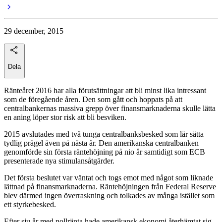
29 december, 2015
Dela
Ränteåret 2016 har alla förutsättningar att bli minst lika intressant
som de föregående åren. Den som gått och hoppats på att
centralbankernas massiva grepp över finansmarknaderna skulle lätta
en aning löper stor risk att bli besviken.
2015 avslutades med två tunga centralbanksbesked som lär sätta
tydlig prägel även på nästa år. Den amerikanska centralbanken
genomförde sin första räntehöjning på nio år samtidigt som ECB
presenterade nya stimulansåtgärder.
Det första beslutet var väntat och togs emot med något som liknade
lättnad på finansmarknaderna. Räntehöjningen från Federal Reserve
blev därmed ingen överraskning och tolkades av många istället som
ett styrkebesked.
Efter sju år med nollränta hade amerikansk ekonomi återhämtat sig