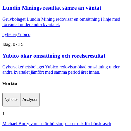
Lundin Minings resultat sämre än väntat
Gruvbolaget Lundin Mining redovisar en omsättning i linje med
förväntat under andra kvartalet.
nyheter
/
Yubico
Idag, 07:15
Yubico ökar omsättning och rörelseresultat
Cybersäkerhetsbolaget Yubico redovisar ökad omsättning under
andra kvartalet jämfört med samma period året innan.
Mest läst
Nyheter
Analyser
1
Michael Burry varnar för börstopp – ser risk för börskrasch