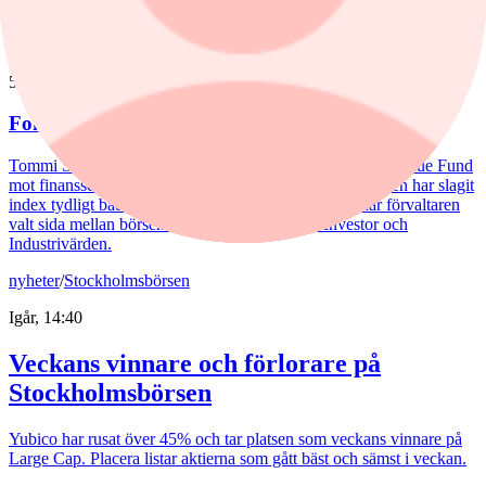
RaySearch Laboratories är ett nytt innehav i fonden.
nyheter
/
Aktiefonder
5 augusti, 15:06
Fondvinnare med banktung portfölj
Tommi Saukkoriipi har styrt nästan halva SEB Swedish Value Fund
mot finanssektorn. Det har varit ett vinnande drag. Fonden har slagit
index tydligt både i år och på längre sikt. Samtidigt har förvaltaren
valt sida mellan börsens två stora maktbolag - Investor och
Industrivärden.
nyheter
/
Stockholmsbörsen
Igår, 14:40
Veckans vinnare och förlorare på
Stockholmsbörsen
Yubico har rusat över 45% och tar platsen som veckans vinnare på
Large Cap. Placera listar aktierna som gått bäst och sämst i veckan.