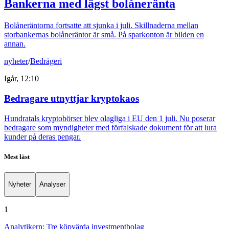
Bankerna med lägst bolåneränta
Bolåneräntorna fortsatte att sjunka i juli. Skillnaderna mellan
storbankernas bolåneräntor är små. På sparkonton är bilden en
annan.
nyheter
/
Bedrägeri
Igår, 12:10
Bedragare utnyttjar kryptokaos
Hundratals kryptobörser blev olagliga i EU den 1 juli. Nu poserar
bedragare som myndigheter med förfalskade dokument för att lura
kunder på deras pengar.
Mest läst
Nyheter
Analyser
1
Analytikern: Tre köpvärda investmentbolag