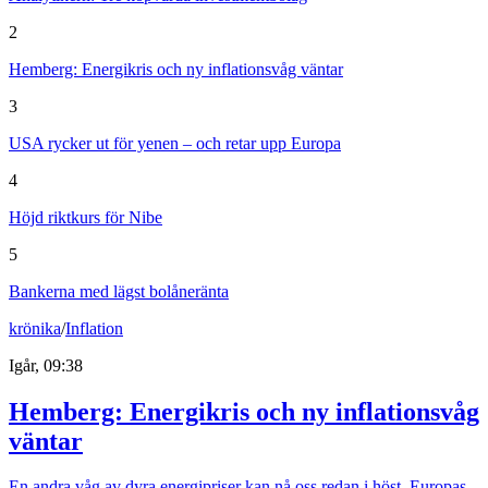
2
Hemberg: Energikris och ny inflationsvåg väntar
3
USA rycker ut för yenen – och retar upp Europa
4
Höjd riktkurs för Nibe
5
Bankerna med lägst bolåneränta
krönika
/
Inflation
Igår, 09:38
Hemberg: Energikris och ny inflationsvåg
väntar
En andra våg av dyra energipriser kan nå oss redan i höst. Europas