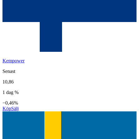
Kempower
Senast
10,86
1 dag %
−0,46%
Köp
Sälj