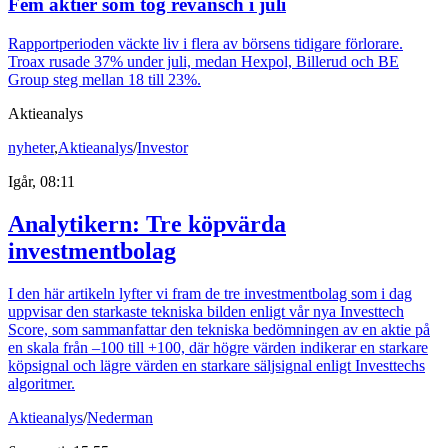
Fem aktier som tog revansch i juli
Rapportperioden väckte liv i flera av börsens tidigare förlorare.
Troax rusade 37% under juli, medan Hexpol, Billerud och BE
Group steg mellan 18 till 23%.
Aktieanalys
nyheter
,
Aktieanalys
/
Investor
Igår, 08:11
Analytikern: Tre köpvärda
investmentbolag
I den här artikeln lyfter vi fram de tre investmentbolag som i dag
uppvisar den starkaste tekniska bilden enligt vår nya Investtech
Score, som sammanfattar den tekniska bedömningen av en aktie på
en skala från –100 till +100, där högre värden indikerar en starkare
köpsignal och lägre värden en starkare säljsignal enligt Investtechs
algoritmer.
Aktieanalys
/
Nederman