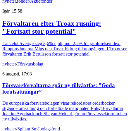
nyheter
,
fonder
/
Aktiefonder
Igår, 15:58
Förvaltaren efter Troax rusning:
"Fortsatt stor potential"
Lancelot Sverige steg 8,6% i juli, mot 2,2% för jämförelseindex.
Rapportvinnarna Mips och Troax bidrog till uppgången. I Troax ser
förvaltaren Erik Bertilsson fortsatt stor potential.
nyheter
/
Försvarsbolag
6 augusti, 17:03
Försvarsförvaltarna spår ny tillväxtfas: ”Goda
förutsättningar”
De europeiska försvarsbolagen visar rekordstora orderböcker,
stigande omsättning och förbättrade marginaler. Enligt förvaltarna
Joakim Agerback och Shayan Heidari går nu försvarssektorn in i en
ny tillväxtfas.
nyheter
/
Spiltan Småbolagsfond