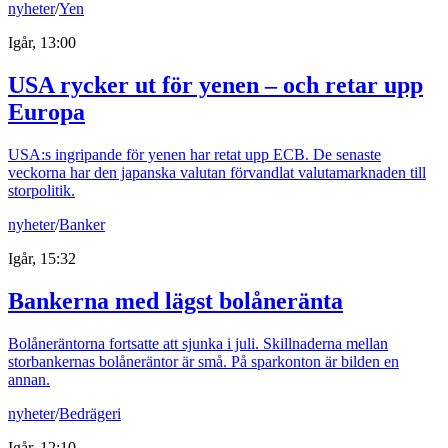
nyheter
/
Yen
Igår, 13:00
USA rycker ut för yenen – och retar upp
Europa
USA:s ingripande för yenen har retat upp ECB. De senaste
veckorna har den japanska valutan förvandlat valutamarknaden till
storpolitik.
nyheter
/
Banker
Igår, 15:32
Bankerna med lägst bolåneränta
Bolåneräntorna fortsatte att sjunka i juli. Skillnaderna mellan
storbankernas bolåneräntor är små. På sparkonton är bilden en
annan.
nyheter
/
Bedrägeri
Igår, 12:10