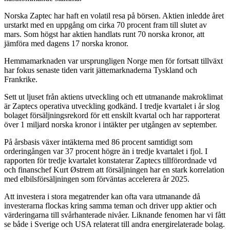
Norska Zaptec har haft en volatil resa på börsen. Aktien inledde året
urstarkt med en uppgång om cirka 70 procent fram till slutet av
mars. Som högst har aktien handlats runt 70 norska kronor, att
jämföra med dagens 17 norska kronor.
Hemmamarknaden var ursprungligen Norge men för fortsatt tillväxt
har fokus senaste tiden varit jättemarknaderna Tyskland och
Frankrike.
Sett ut ljuset från aktiens utveckling och ett utmanande makroklimat
är Zaptecs operativa utveckling godkänd. I tredje kvartalet i år slog
bolaget försäljningsrekord för ett enskilt kvartal och har rapporterat
över 1 miljard norska kronor i intäkter per utgången av september.
På årsbasis växer intäkterna med 86 procent samtidigt som
orderingången var 37 procent högre än i tredje kvartalet i fjol. I
rapporten för tredje kvartalet konstaterar Zaptecs tillförordnade vd
och finanschef Kurt Østrem att försäljningen har en stark korrelation
med elbilsförsäljningen som förväntas accelerera år 2025.
Att investera i stora megatrender kan ofta vara utmanande då
investerarna flockas kring samma teman och driver upp aktier och
värderingarna till svårhanterade nivåer. Liknande fenomen har vi fått
se både i Sverige och USA relaterat till andra energirelaterade bolag.