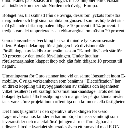
dubblerades på årsbasis och uppgick till 73 miljoner euro. Nästan
alla intäkter kommer från Norden och övriga Europa.
Bolaget har, till skillnad från de övriga, dessutom lyckats förbättra
marginalen och höjt sina framtida prognoser. I somras höjde det sina
mål gällande ebit-marginalen tidigare 10 procent till 14 procent. I
tredje kvartalet rapporterades en ebit-marginal om nästan 20 procent.
Garos lönsamhetsutveckling har varit mindre lyckosam senaste
tiden. Bolaget delar upp försäljningen i två divisioner där
försäljningen av laddboxar benämns som ”E-mobility” och står för
30 procent av den totala försäljningen. Under året har
rörelsemarginalen klappat ihop och gått från tidigare 10 procent till
negativ.
Utmaningarna för Garo stannar inte vid en sämre lönsamhet inom E-
mobility. Övriga verksamheten som benämns ”Electrification” har
en direkt koppling till nybyggnationen av småhus och lägenheter,
vilket resulterat i ett kraftigt försämrat marknadsläge. Trots det har
bolaget lyckats hålla försäljning och marginaler på godkända nivåer
tack vare större projekt inom offentliga och kommersiella fastigheter.
Det finns ljusglimtar i den operativa utvecklingen för Garo.
Lagernivåerna hos kunderna har nu börjat minska samtidigt som
leveranstider och materialförsörjningen är mer förutsägbar än
tidigare. I tredje kvartalet signerades även ett ramavtal med E.ON