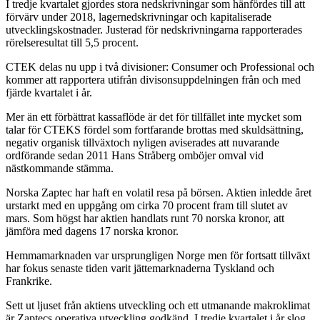
I tredje kvartalet gjordes stora nedskrivningar som hänfördes till att
förvärv under 2018, lagernedskrivningar och kapitaliserade
utvecklingskostnader. Justerad för nedskrivningarna rapporterades
rörelseresultat till 5,5 procent.
CTEK delas nu upp i två divisioner: Consumer och Professional och
kommer att rapportera utifrån divisonsuppdelningen från och med
fjärde kvartalet i år.
Mer än ett förbättrat kassaflöde är det för tillfället inte mycket som
talar för CTEKS fördel som fortfarande brottas med skuldsättning,
negativ organisk tillväxtoch nyligen aviserades att nuvarande
ordförande sedan 2011 Hans Stråberg omböjer omval vid
nästkommande stämma.
Norska Zaptec har haft en volatil resa på börsen. Aktien inledde året
urstarkt med en uppgång om cirka 70 procent fram till slutet av
mars. Som högst har aktien handlats runt 70 norska kronor, att
jämföra med dagens 17 norska kronor.
Hemmamarknaden var ursprungligen Norge men för fortsatt tillväxt
har fokus senaste tiden varit jättemarknaderna Tyskland och
Frankrike.
Sett ut ljuset från aktiens utveckling och ett utmanande makroklimat
är Zaptecs operativa utveckling godkänd. I tredje kvartalet i år slog