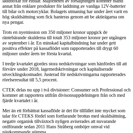
laddboxar för elbilar. Majoriteten av försäljningen kommer bland
annat från enklare produkter för laddning av vanliga 12V-batterier
till bilar och motorcyklar. Bolagets utmaning har under året varit en
hög skuldsättning som fick hanteras genom att be aktieägarna om
nya pengar.
Trots en nyemission om 350 miljoner kronor uppgick de
räntebärande skulderna till totalt 353 miljoner kronor per utgången
av september i år. En minskad kapitalbindning har under gett
positiva effekter på kassaflödet som rapporterades till drygt 60
miljoner under årets tre första kvartal.
I tredje kvartalet gjordes stora nedskrivningar som hänfördes till att
förvärv under 2018, lagernedskrivningar och kapitaliserade
utvecklingskostnader. Justerad för nedskrivningarna rapporterades
rörelseresultat till 5,5 procent.
CTEK delas nu upp i två divisioner: Consumer och Professional och
kommer att rapportera utifrån divisonsuppdelningen från och med
fjärde kvartalet i år.
Mer än ett förbättrat kassaflöde är det för tillfället inte mycket som
talar för CTEKS fördel som fortfarande brottas med skuldsättning,
negativ organisk tillväxtoch nyligen aviserades att nuvarande
ordförande sedan 2011 Hans Stråberg omböjer omval vid
nästkommande stämma.