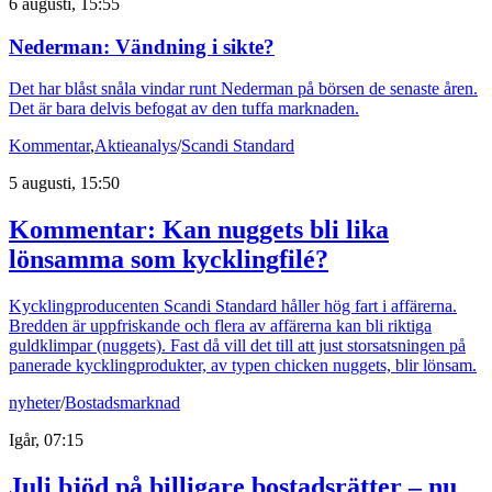
6 augusti, 15:55
Nederman: Vändning i sikte?
Det har blåst snåla vindar runt Nederman på börsen de senaste åren.
Det är bara delvis befogat av den tuffa marknaden.
Kommentar
,
Aktieanalys
/
Scandi Standard
5 augusti, 15:50
Kommentar: Kan nuggets bli lika
lönsamma som kycklingfilé?
Kycklingproducenten Scandi Standard håller hög fart i affärerna.
Bredden är uppfriskande och flera av affärerna kan bli riktiga
guldklimpar (nuggets). Fast då vill det till att just storsatsningen på
panerade kycklingprodukter, av typen chicken nuggets, blir lönsam.
nyheter
/
Bostadsmarknad
Igår, 07:15
Juli bjöd på billigare bostadsrätter – nu