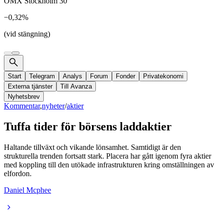
OMX Stockholm 30
−0,32%
(vid stängning)
Start
Telegram
Analys
Forum
Fonder
Privatekonomi
Externa tjänster
Till Avanza
Nyhetsbrev
Kommentar
,
nyheter
/
aktier
Tuffa tider för börsens laddaktier
Haltande tillväxt och vikande lönsamhet. Samtidigt är den
strukturella trenden fortsatt stark. Placera har gått igenom fyra aktier
med koppling till den utökade infrastrukturen kring omställningen av
elfordon.
Daniel Mcphee