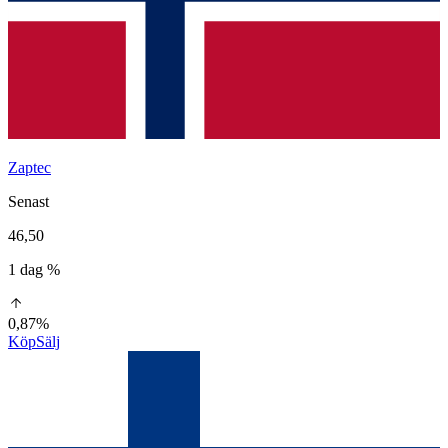
Zaptec
Senast
46,50
1 dag %
0,87%
Köp
Sälj