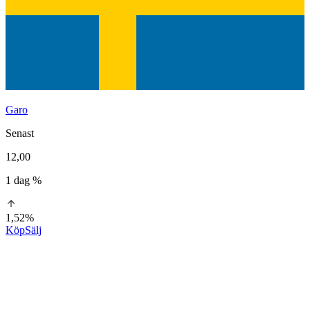
Garo
Senast
12,00
1 dag %
1,52%
Köp
Sälj