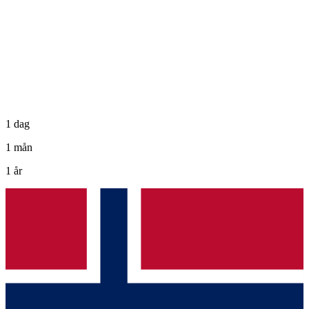
1 dag
1 mån
1 år