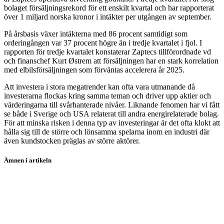
bolaget försäljningsrekord för ett enskilt kvartal och har rapporterat
över 1 miljard norska kronor i intäkter per utgången av september.
På årsbasis växer intäkterna med 86 procent samtidigt som
orderingången var 37 procent högre än i tredje kvartalet i fjol. I
rapporten för tredje kvartalet konstaterar Zaptecs tillförordnade vd
och finanschef Kurt Østrem att försäljningen har en stark korrelation
med elbilsförsäljningen som förväntas accelerera år 2025.
Att investera i stora megatrender kan ofta vara utmanande då
investerarna flockas kring samma teman och driver upp aktier och
värderingarna till svårhanterade nivåer. Liknande fenomen har vi fått
se både i Sverige och USA relaterat till andra energirelaterade bolag.
För att minska risken i denna typ av investeringar är det ofta klokt att
hålla sig till de större och lönsamma spelarna inom en industri där
även kundstocken präglas av större aktörer.
Ämnen i artikeln
aktier
Garo
Zaptec
Kempower