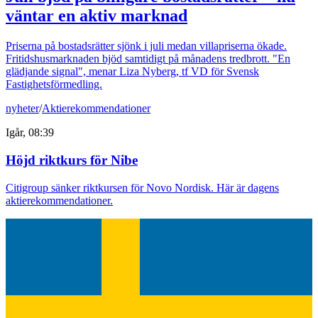
väntar en aktiv marknad
Priserna på bostadsrätter sjönk i juli medan villapriserna ökade.
Fritidshusmarknaden bjöd samtidigt på månadens tredbrott. "En
glädjande signal", menar Liza Nyberg, tf VD för Svensk
Fastighetsförmedling.
nyheter
/
Aktierekommendationer
Igår, 08:39
Höjd riktkurs för Nibe
Citigroup sänker riktkursen för Novo Nordisk. Här är dagens
aktierekommendationer.