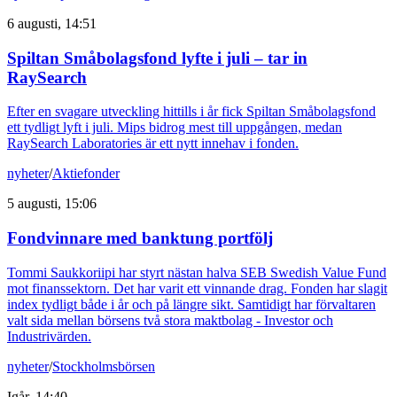
6 augusti, 14:51
Spiltan Småbolagsfond lyfte i juli – tar in
RaySearch
Efter en svagare utveckling hittills i år fick Spiltan Småbolagsfond
ett tydligt lyft i juli. Mips bidrog mest till uppgången, medan
RaySearch Laboratories är ett nytt innehav i fonden.
nyheter
/
Aktiefonder
5 augusti, 15:06
Fondvinnare med banktung portfölj
Tommi Saukkoriipi har styrt nästan halva SEB Swedish Value Fund
mot finanssektorn. Det har varit ett vinnande drag. Fonden har slagit
index tydligt både i år och på längre sikt. Samtidigt har förvaltaren
valt sida mellan börsens två stora maktbolag - Investor och
Industrivärden.
nyheter
/
Stockholmsbörsen
Igår, 14:40