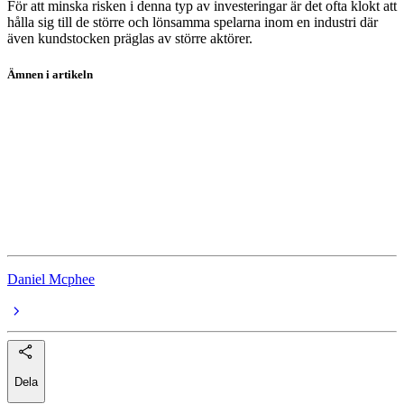
För att minska risken i denna typ av investeringar är det ofta klokt att
hålla sig till de större och lönsamma spelarna inom en industri där
även kundstocken präglas av större aktörer.
Ämnen i artikeln
aktier
Garo
Zaptec
Kempower
CTEK
Daniel Mcphee
Dela