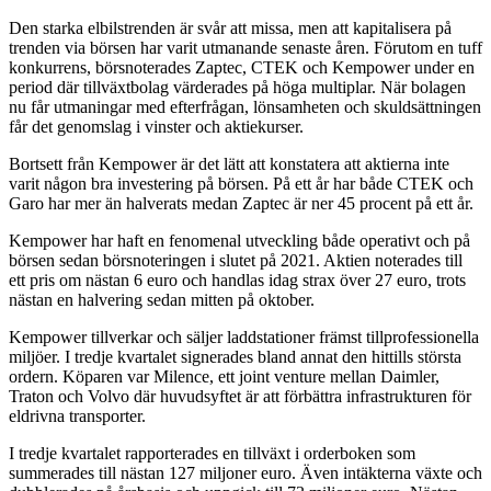
Den starka elbilstrenden är svår att missa, men att kapitalisera på
trenden via börsen har varit utmanande senaste åren. Förutom en tuff
konkurrens, börsnoterades Zaptec, CTEK och Kempower under en
period där tillväxtbolag värderades på höga multiplar. När bolagen
nu får utmaningar med efterfrågan, lönsamheten och skuldsättningen
får det genomslag i vinster och aktiekurser.
Bortsett från Kempower är det lätt att konstatera att aktierna inte
varit någon bra investering på börsen. På ett år har både CTEK och
Garo har mer än halverats medan Zaptec är ner 45 procent på ett år.
Kempower har haft en fenomenal utveckling både operativt och på
börsen sedan börsnoteringen i slutet på 2021. Aktien noterades till
ett pris om nästan 6 euro och handlas idag strax över 27 euro, trots
nästan en halvering sedan mitten på oktober.
Kempower tillverkar och säljer laddstationer främst tillprofessionella
miljöer. I tredje kvartalet signerades bland annat den hittills största
ordern. Köparen var Milence, ett joint venture mellan Daimler,
Traton och Volvo där huvudsyftet är att förbättra infrastrukturen för
eldrivna transporter.
I tredje kvartalet rapporterades en tillväxt i orderboken som
summerades till nästan 127 miljoner euro. Även intäkterna växte och