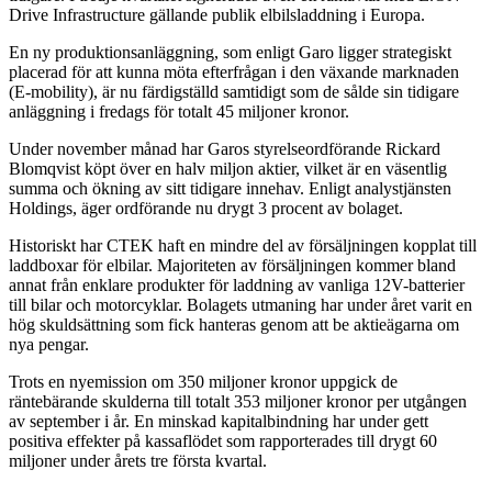
Drive Infrastructure gällande publik elbilsladdning i Europa.
En ny produktionsanläggning, som enligt Garo ligger strategiskt
placerad för att kunna möta efterfrågan i den växande marknaden
(E-mobility), är nu färdigställd samtidigt som de sålde sin tidigare
anläggning i fredags för totalt 45 miljoner kronor.
Under november månad har Garos styrelseordförande Rickard
Blomqvist köpt över en halv miljon aktier, vilket är en väsentlig
summa och ökning av sitt tidigare innehav. Enligt analystjänsten
Holdings, äger ordförande nu drygt 3 procent av bolaget.
Historiskt har CTEK haft en mindre del av försäljningen kopplat till
laddboxar för elbilar. Majoriteten av försäljningen kommer bland
annat från enklare produkter för laddning av vanliga 12V-batterier
till bilar och motorcyklar. Bolagets utmaning har under året varit en
hög skuldsättning som fick hanteras genom att be aktieägarna om
nya pengar.
Trots en nyemission om 350 miljoner kronor uppgick de
räntebärande skulderna till totalt 353 miljoner kronor per utgången
av september i år. En minskad kapitalbindning har under gett
positiva effekter på kassaflödet som rapporterades till drygt 60
miljoner under årets tre första kvartal.