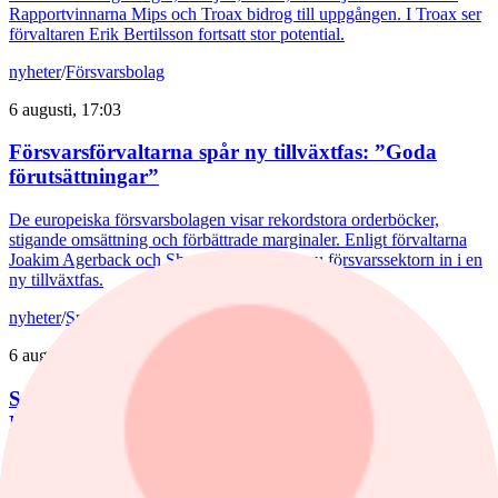
Rapportvinnarna Mips och Troax bidrog till uppgången. I Troax ser
förvaltaren Erik Bertilsson fortsatt stor potential.
nyheter
/
Försvarsbolag
6 augusti, 17:03
Försvarsförvaltarna spår ny tillväxtfas: ”Goda
förutsättningar”
De europeiska försvarsbolagen visar rekordstora orderböcker,
stigande omsättning och förbättrade marginaler. Enligt förvaltarna
Joakim Agerback och Shayan Heidari går nu försvarssektorn in i en
ny tillväxtfas.
nyheter
/
Spiltan Småbolagsfond
6 augusti, 14:51
Spiltan Småbolagsfond lyfte i juli – tar in
RaySearch
Efter en svagare utveckling hittills i år fick Spiltan Småbolagsfond
ett tydligt lyft i juli. Mips bidrog mest till uppgången, medan