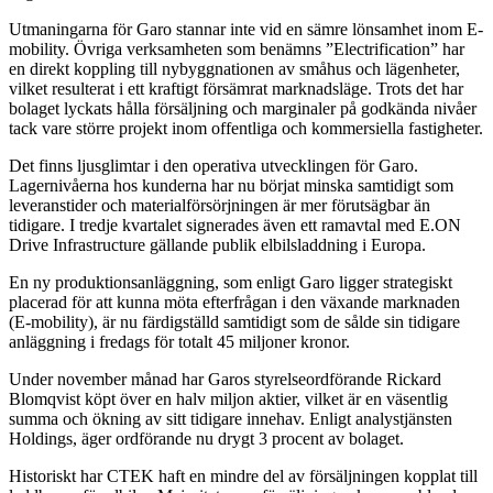
Utmaningarna för Garo stannar inte vid en sämre lönsamhet inom E-
mobility. Övriga verksamheten som benämns ”Electrification” har
en direkt koppling till nybyggnationen av småhus och lägenheter,
vilket resulterat i ett kraftigt försämrat marknadsläge. Trots det har
bolaget lyckats hålla försäljning och marginaler på godkända nivåer
tack vare större projekt inom offentliga och kommersiella fastigheter.
Det finns ljusglimtar i den operativa utvecklingen för Garo.
Lagernivåerna hos kunderna har nu börjat minska samtidigt som
leveranstider och materialförsörjningen är mer förutsägbar än
tidigare. I tredje kvartalet signerades även ett ramavtal med E.ON
Drive Infrastructure gällande publik elbilsladdning i Europa.
En ny produktionsanläggning, som enligt Garo ligger strategiskt
placerad för att kunna möta efterfrågan i den växande marknaden
(E-mobility), är nu färdigställd samtidigt som de sålde sin tidigare
anläggning i fredags för totalt 45 miljoner kronor.
Under november månad har Garos styrelseordförande Rickard
Blomqvist köpt över en halv miljon aktier, vilket är en väsentlig
summa och ökning av sitt tidigare innehav. Enligt analystjänsten
Holdings, äger ordförande nu drygt 3 procent av bolaget.
Historiskt har CTEK haft en mindre del av försäljningen kopplat till