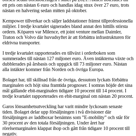
ett pris om nästan 6 euro och handlas idag strax över 27 euro, trots
nästan en halvering sedan mitten på oktober.
Kempower tillverkar och säljer laddstationer främst tillprofessionella
miljöer. I tredje kvartalet signerades bland annat den hittills största
ordern. Köparen var Milence, ett joint venture mellan Daimler,
Traton och Volvo där huvudsyftet är att förbättra infrastrukturen för
eldrivna transporter.
I tredje kvartalet rapporterades en tillväxt i orderboken som
summerades till nästan 127 miljoner euro. Även intäkterna växte och
dubblerades på årsbasis och uppgick till 73 miljoner euro. Nästan
alla intäkter kommer från Norden och övriga Europa.
Bolaget har, till skillnad från de övriga, dessutom lyckats förbättra
marginalen och höjt sina framtida prognoser. I somras höjde det sina
mål gällande ebit-marginalen tidigare 10 procent till 14 procent. I
tredje kvartalet rapporterades en ebit-marginal om nästan 20 procent.
Garos lönsamhetsutveckling har varit mindre lyckosam senaste
tiden. Bolaget delar upp försäljningen i två divisioner där
försäljningen av laddboxar benämns som ”E-mobility” och står för
30 procent av den totala försäljningen. Under året har
rörelsemarginalen klappat ihop och gått från tidigare 10 procent till
negativ.