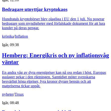
Bedragare utnyttjar kryptokaos
Hundratals kryptobörser blev olagliga i EU den 1 juli. Nu poserar
bedragare som myndigheter med förfalskade dokument för att lura
kunder på deras pengar.
krönika
/
Inflation
Igår, 09:38
Hemberg: Energikris och ny inflationsvåg
väntar
En andra våg av dyra energipriser kan nå oss redan i höst. Europas
gaslager pekar i den riktningen. Samtidigt möter svenskarna
besvärligt höga elpriser, fyra kronor dyrare bensin och att
matpriserna tickar uppåt.
nyheter
/
Troax
Igår, 08:48