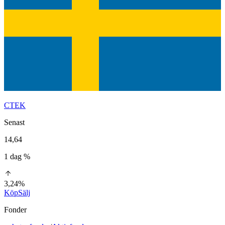
CTEK
Senast
14,64
1 dag %
3,24%
Köp
Sälj
Fonder