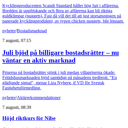
Kycklingproducenten Scandi Standard håller hög fart i affärerna.
Bredden är uppfriskande och flera av affärerna kan bli riktiga
guldklimpar (nuggets). Fast då vill det till att just storsatsningen på
panerade kycklingprodukter, av typen chicken nuggets, blir lönsam.
nyheter
/
Bostadsmarknad
7 augusti, 07:15
Juli bjöd på billigare bostadsrätter – nu
väntar en aktiv marknad
Priserna på bostadsrätter sjönk i juli medan villapriserna ökade.
Fritidshusmarknaden bjöd samtidigt på månadens tredbrott. "En
glädjande signal", menar Liza Nyberg, tf VD för Svensk
Fastighetsförmedling.
nyheter
/
Aktierekommendationer
7 augusti, 08:39
Höjd riktkurs för Nibe