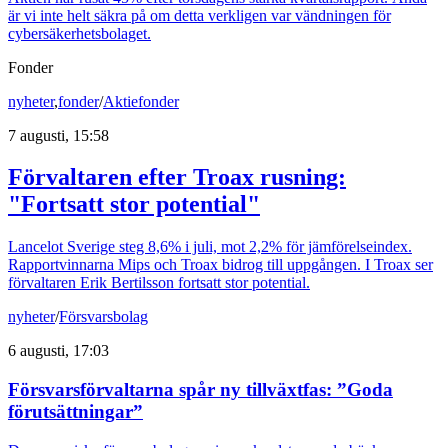
är vi inte helt säkra på om detta verkligen var vändningen för
cybersäkerhetsbolaget.
Fonder
nyheter
,
fonder
/
Aktiefonder
7 augusti, 15:58
Förvaltaren efter Troax rusning:
"Fortsatt stor potential"
Lancelot Sverige steg 8,6% i juli, mot 2,2% för jämförelseindex.
Rapportvinnarna Mips och Troax bidrog till uppgången. I Troax ser
förvaltaren Erik Bertilsson fortsatt stor potential.
nyheter
/
Försvarsbolag
6 augusti, 17:03
Försvarsförvaltarna spår ny tillväxtfas: ”Goda
förutsättningar”