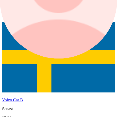
1 mån
1 år
Volvo Car B
Senast