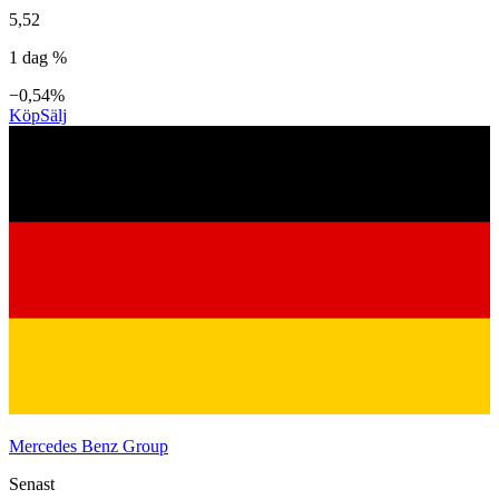
5,52
1 dag %
−0,54%
Köp
Sälj
Mercedes Benz Group
Senast