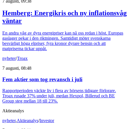
7 augusti, 09:38
Hemberg: Energikris och ny inflationsvåg
väntar
En andra våg av dyra energipriser kan nå oss redan i höst. Europas
gaslager pekar i den riktningen. Samtidigt möter svenskarna
besvärligt höga elpriser, fyra kronor dyrare bensin och att
matpriserna tickar uppåt.
nyheter
/
Troax
7 augusti, 08:48
Fem aktier som tog revansch i juli
Rapportperioden väckte liv i flera av börsens tidigare förlorare.
Troax rusade 37% under juli, medan Hexpol, Billerud och BE
Group steg mellan 18 till 23%.
Aktieanalys
nyheter
,
Aktieanalys
/
Investor