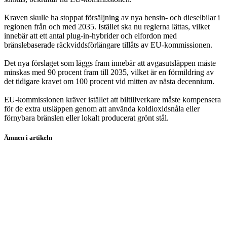
Kraven skulle ha stoppat försäljning av nya bensin- och dieselbilar i
regionen från och med 2035. Istället ska nu reglerna lättas, vilket
innebär att ett antal plug-in-hybrider och elfordon med
bränslebaserade räckviddsförlängare tillåts av EU-kommissionen.
Det nya förslaget som läggs fram innebär att avgasutsläppen måste
minskas med 90 procent fram till 2035, vilket är en förmildring av
det tidigare kravet om 100 procent vid mitten av nästa decennium.
EU-kommissionen kräver istället att biltillverkare måste kompensera
för de extra utsläppen genom att använda koldioxidsnåla eller
förnybara bränslen eller lokalt producerat grönt stål.
Ämnen i artikeln
BMW
Volvo Car
Volkswagen
Stellantis
Mercedes Benz