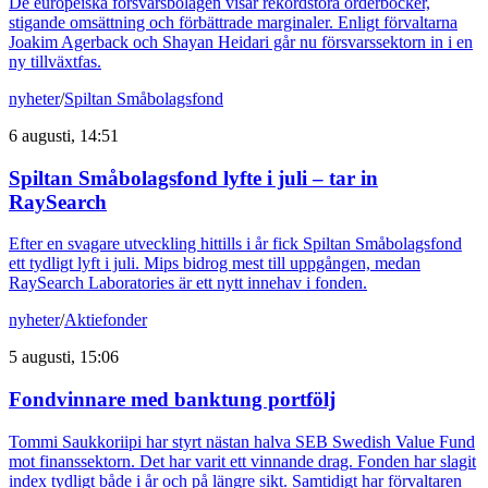
De europeiska försvarsbolagen visar rekordstora orderböcker,
stigande omsättning och förbättrade marginaler. Enligt förvaltarna
Joakim Agerback och Shayan Heidari går nu försvarssektorn in i en
ny tillväxtfas.
nyheter
/
Spiltan Småbolagsfond
6 augusti, 14:51
Spiltan Småbolagsfond lyfte i juli – tar in
RaySearch
Efter en svagare utveckling hittills i år fick Spiltan Småbolagsfond
ett tydligt lyft i juli. Mips bidrog mest till uppgången, medan
RaySearch Laboratories är ett nytt innehav i fonden.
nyheter
/
Aktiefonder
5 augusti, 15:06
Fondvinnare med banktung portfölj
Tommi Saukkoriipi har styrt nästan halva SEB Swedish Value Fund
mot finanssektorn. Det har varit ett vinnande drag. Fonden har slagit
index tydligt både i år och på längre sikt. Samtidigt har förvaltaren