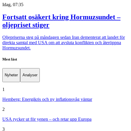
Idag, 07:35
Fortsatt osäkert kring Hormuzsundet –
oljepriset stiger
Oljepriserna steg på måndagen sedan Iran dementerat att landet för
direkta samtal med USA om att avsluta konflikten och återöppna
Hormuzsundet.
Mest läst
Nyheter
Analyser
1
Hemberg: Energikris och ny inflationsvåg väntar
2
USA rycker ut för yenen – och retar upp Europa
3