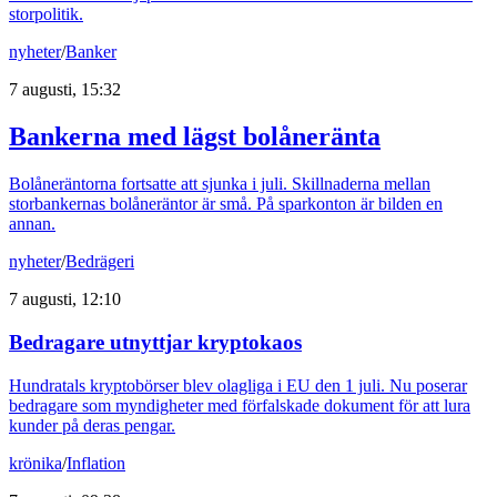
storpolitik.
nyheter
/
Banker
7 augusti, 15:32
Bankerna med lägst bolåneränta
Bolåneräntorna fortsatte att sjunka i juli. Skillnaderna mellan
storbankernas bolåneräntor är små. På sparkonton är bilden en
annan.
nyheter
/
Bedrägeri
7 augusti, 12:10
Bedragare utnyttjar kryptokaos
Hundratals kryptobörser blev olagliga i EU den 1 juli. Nu poserar
bedragare som myndigheter med förfalskade dokument för att lura
kunder på deras pengar.
krönika
/
Inflation