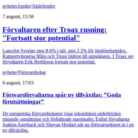
nyheter
,
fonder
/
Aktiefonder
7 augusti, 15:58
Förvaltaren efter Troax rusning:
"Fortsatt stor potential"
Lancelot Sverige steg 8,6% i juli, mot 2,2% för jämförelseindex.
Rapportvinnarna Mips och Troax bidrog till uppgången. I Troax ser
förvaltaren Erik Bertilsson fortsatt stor potential.
nyheter
/
Försvarsbolag
6 augusti, 17:03
Försvarsförvaltarna spår ny tillväxtfas: ”Goda
förutsättningar”
De europeiska försvarsbolagen visar rekordstora orderböcker,
stigande omsättning och förbättrade marginaler. Enligt förvaltarna
Joakim Agerback och Shayan Heidari går nu försvarssektorn in i en
ny tillväxtfas.