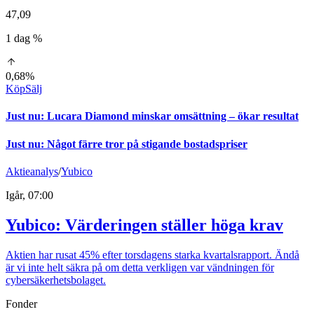
47,09
1 dag %
0,68%
Köp
Sälj
Just nu
:
Lucara Diamond minskar omsättning – ökar resultat
Just nu
:
Något färre tror på stigande bostadspriser
Aktieanalys
/
Yubico
Igår, 07:00
Yubico: Värderingen ställer höga krav
Aktien har rusat 45% efter torsdagens starka kvartalsrapport. Ändå
är vi inte helt säkra på om detta verkligen var vändningen för
cybersäkerhetsbolaget.
Fonder