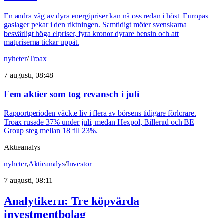
En andra våg av dyra energipriser kan nå oss redan i höst. Europas
gaslager pekar i den riktningen. Samtidigt möter svenskarna
besvärligt höga elpriser, fyra kronor dyrare bensin och att
matpriserna tickar uppåt.
nyheter
/
Troax
7 augusti, 08:48
Fem aktier som tog revansch i juli
Rapportperioden väckte liv i flera av börsens tidigare förlorare.
Troax rusade 37% under juli, medan Hexpol, Billerud och BE
Group steg mellan 18 till 23%.
Aktieanalys
nyheter
,
Aktieanalys
/
Investor
7 augusti, 08:11
Analytikern: Tre köpvärda
investmentbolag