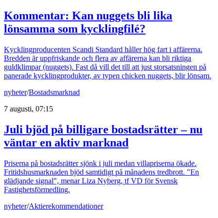
Kommentar: Kan nuggets bli lika
lönsamma som kycklingfilé?
Kycklingproducenten Scandi Standard håller hög fart i affärerna.
Bredden är uppfriskande och flera av affärerna kan bli riktiga
guldklimpar (nuggets). Fast då vill det till att just storsatsningen på
panerade kycklingprodukter, av typen chicken nuggets, blir lönsam.
nyheter
/
Bostadsmarknad
7 augusti, 07:15
Juli bjöd på billigare bostadsrätter – nu
väntar en aktiv marknad
Priserna på bostadsrätter sjönk i juli medan villapriserna ökade.
Fritidshusmarknaden bjöd samtidigt på månadens tredbrott. "En
glädjande signal", menar Liza Nyberg, tf VD för Svensk
Fastighetsförmedling.
nyheter
/
Aktierekommendationer