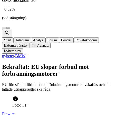
OMX Stockholm 30
−0,32%
(vid stängning)
Start
Telegram
Analys
Forum
Fonder
Privatekonomi
Externa tjänster
Till Avanza
Nyhetsbrev
nyheter
/
BMW
Bekräftat: EU slopar förbud mot
förbränningsmotorer
EU föreslår att förbudet mot förbränningsmotorer avskaffas och att
lättade utsläppsregler ska råda.
Foto: TT
Finwire