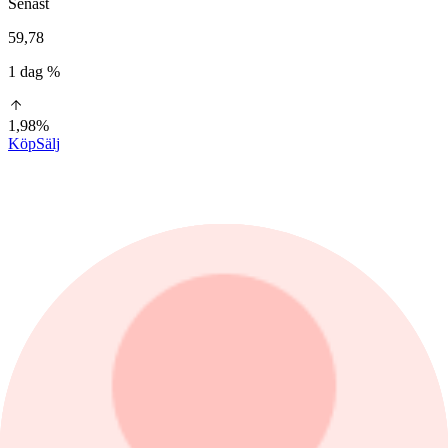
Senast
59,78
1 dag %
1,98%
Köp
Sälj
1 dag