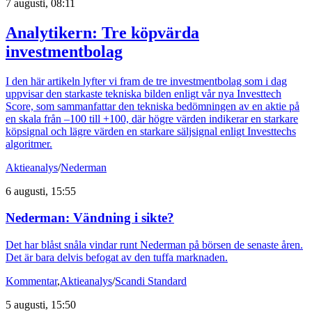
7 augusti, 08:11
Analytikern: Tre köpvärda
investmentbolag
I den här artikeln lyfter vi fram de tre investmentbolag som i dag
uppvisar den starkaste tekniska bilden enligt vår nya Investtech
Score, som sammanfattar den tekniska bedömningen av en aktie på
en skala från –100 till +100, där högre värden indikerar en starkare
köpsignal och lägre värden en starkare säljsignal enligt Investtechs
algoritmer.
Aktieanalys
/
Nederman
6 augusti, 15:55
Nederman: Vändning i sikte?
Det har blåst snåla vindar runt Nederman på börsen de senaste åren.
Det är bara delvis befogat av den tuffa marknaden.
Kommentar
,
Aktieanalys
/
Scandi Standard
5 augusti, 15:50