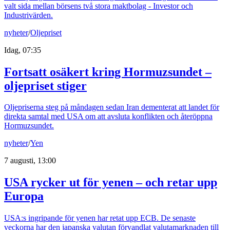
valt sida mellan börsens två stora maktbolag - Investor och
Industrivärden.
nyheter
/
Oljepriset
Idag, 07:35
Fortsatt osäkert kring Hormuzsundet –
oljepriset stiger
Oljepriserna steg på måndagen sedan Iran dementerat att landet för
direkta samtal med USA om att avsluta konflikten och återöppna
Hormuzsundet.
nyheter
/
Yen
7 augusti, 13:00
USA rycker ut för yenen – och retar upp
Europa
USA:s ingripande för yenen har retat upp ECB. De senaste
veckorna har den japanska valutan förvandlat valutamarknaden till