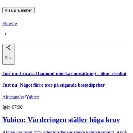
Visa alla ämnen
Finwire
Dela
Just nu
:
Lucara Diamond minskar omsättning – ökar resultat
Just nu
:
Något färre tror på stigande bostadspriser
Aktieanalys
/
Yubico
Igår, 07:00
Yubico: Värderingen ställer höga krav
Aktien har rusat 45% efter torsdagens starka kvartalsrapport. Ändå