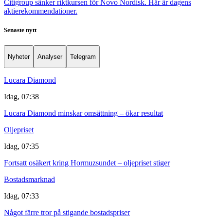
Citigroup sänker riktkursen för Novo Nordisk. Här är dagens
aktierekommendationer.
Senaste nytt
Nyheter
Analyser
Telegram
Lucara Diamond
Idag, 07:38
Lucara Diamond minskar omsättning – ökar resultat
Oljepriset
Idag, 07:35
Fortsatt osäkert kring Hormuzsundet – oljepriset stiger
Bostadsmarknad
Idag, 07:33
Något färre tror på stigande bostadspriser