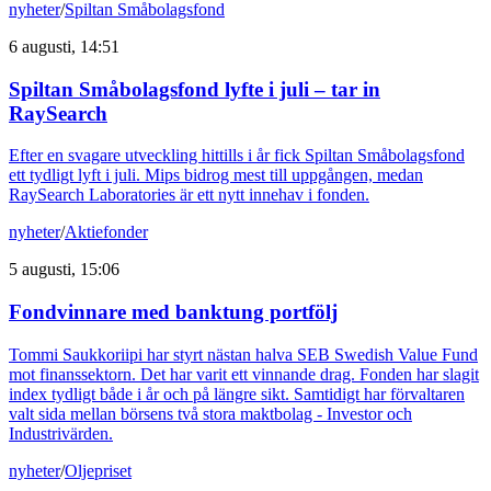
nyheter
/
Spiltan Småbolagsfond
6 augusti, 14:51
Spiltan Småbolagsfond lyfte i juli – tar in
RaySearch
Efter en svagare utveckling hittills i år fick Spiltan Småbolagsfond
ett tydligt lyft i juli. Mips bidrog mest till uppgången, medan
RaySearch Laboratories är ett nytt innehav i fonden.
nyheter
/
Aktiefonder
5 augusti, 15:06
Fondvinnare med banktung portfölj
Tommi Saukkoriipi har styrt nästan halva SEB Swedish Value Fund
mot finanssektorn. Det har varit ett vinnande drag. Fonden har slagit
index tydligt både i år och på längre sikt. Samtidigt har förvaltaren
valt sida mellan börsens två stora maktbolag - Investor och
Industrivärden.
nyheter
/
Oljepriset