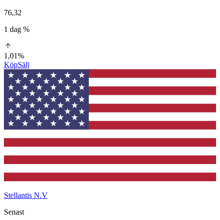
76,32
1 dag %
1,01%
Köp
Sälj
Stellantis N.V
Senast