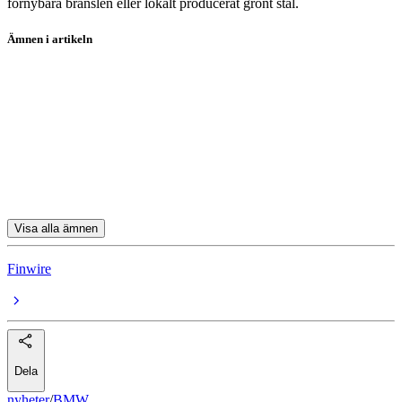
förnybara bränslen eller lokalt producerat grönt stål.
Ämnen i artikeln
BMW
Volvo Car
Volkswagen
Stellantis
Mercedes Benz
Visa alla ämnen
Finwire
Dela
nyheter
/
BMW