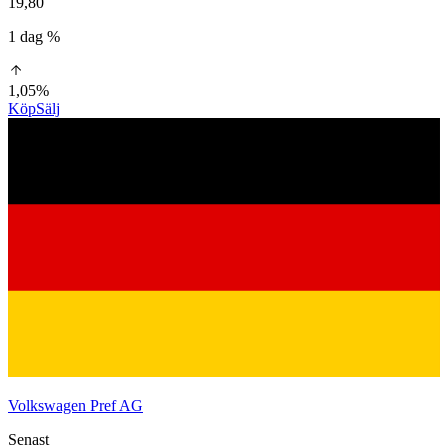
19,80
1 dag %
1,05%
Köp
Sälj
Volkswagen Pref AG
Senast