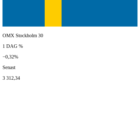
OMX Stockholm 30
1 DAG %
−0,32%
Senast
3 312,34