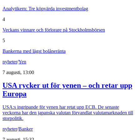
Analytikern: Tre köpvärda investmentbolag
4
Veckans vinnare och förlorare på Stockholmsbörsen
5
Bankerna med lägst bolåneränta
nyheter
/
Yen
7 augusti, 13:00
USA rycker ut för yenen – och retar upp
Europa
USA:s ingripande för yenen har retat upp ECB. De senaste
veckorna har den japanska valutan förvandlat valutamarknaden till
storpolitik.
nyheter
/
Banker
7 augusti, 15:32