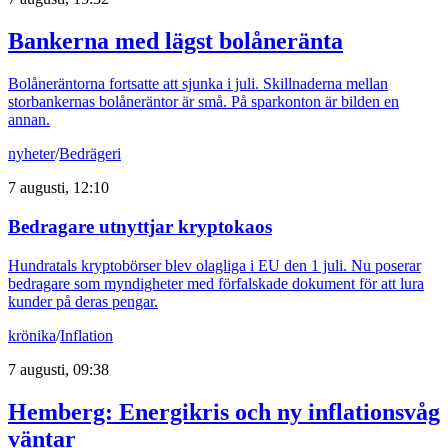
Bankerna med lägst bolåneränta
Bolåneräntorna fortsatte att sjunka i juli. Skillnaderna mellan
storbankernas bolåneräntor är små. På sparkonton är bilden en
annan.
nyheter
/
Bedrägeri
7 augusti, 12:10
Bedragare utnyttjar kryptokaos
Hundratals kryptobörser blev olagliga i EU den 1 juli. Nu poserar
bedragare som myndigheter med förfalskade dokument för att lura
kunder på deras pengar.
krönika
/
Inflation
7 augusti, 09:38
Hemberg: Energikris och ny inflationsvåg
väntar