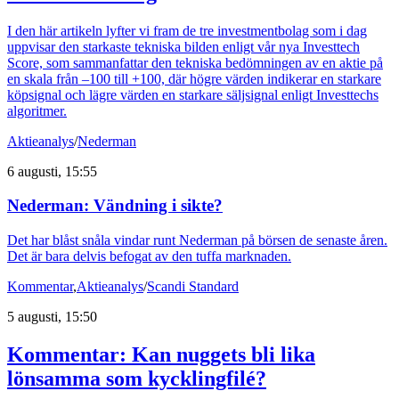
I den här artikeln lyfter vi fram de tre investmentbolag som i dag
uppvisar den starkaste tekniska bilden enligt vår nya Investtech
Score, som sammanfattar den tekniska bedömningen av en aktie på
en skala från –100 till +100, där högre värden indikerar en starkare
köpsignal och lägre värden en starkare säljsignal enligt Investtechs
algoritmer.
Aktieanalys
/
Nederman
6 augusti, 15:55
Nederman: Vändning i sikte?
Det har blåst snåla vindar runt Nederman på börsen de senaste åren.
Det är bara delvis befogat av den tuffa marknaden.
Kommentar
,
Aktieanalys
/
Scandi Standard
5 augusti, 15:50
Kommentar: Kan nuggets bli lika
lönsamma som kycklingfilé?