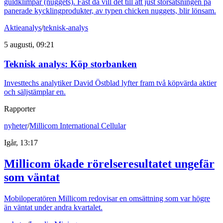
guldklimpar (nuggets). Fast då vill det till att just storsatsningen på
panerade kycklingprodukter, av typen chicken nuggets, blir lönsam.
Aktieanalys
/
teknisk-analys
5 augusti, 09:21
Teknisk analys: Köp storbanken
Investtechs analytiker David Östblad lyfter fram två köpvärda aktier
och säljstämplar en.
Rapporter
nyheter
/
Millicom International Cellular
Igår, 13:17
Millicom ökade rörelseresultatet ungefär
som väntat
Mobiloperatören Millicom redovisar en omsättning som var högre
än väntat under andra kvartalet.