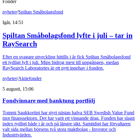
Fonder
nyheter
/
Spiltan Småbolagsfond
Igår, 14:51
Spiltan Småbolagsfond lyfte i juli – tar in
RaySearch
Efter en svagare utveckling hittills i år fick Spiltan Småbolagsfond
ett tydligt lyft i juli. Mips bidrog mest till uppgången, medan
RaySearch Laboratories är ett nytt innehav i fonden.
nyheter
/
Aktiefonder
5 augusti, 15:06
Fondvinnare med banktung portfölj
Tommi Saukkoriipi har styrt nästan halva SEB Swedish Value Fund
mot finanssektorn. Det har varit ett vinnande drag. Fonden har slagit
index tydligt både i år och på längre sikt. Samtidigt har förvaltaren
valt sida mellan börsens två stora maktbolag - Investor och
Industrivärden.