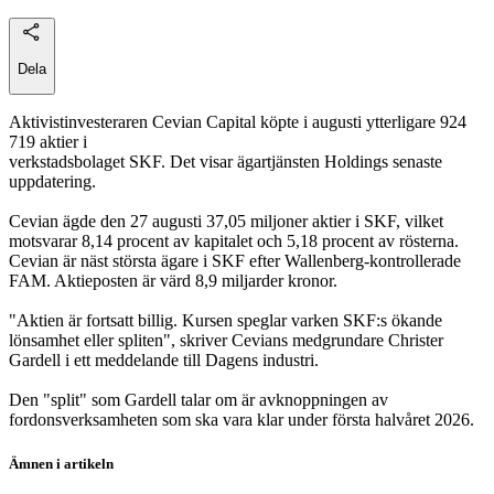
Dela
Aktivistinvesteraren Cevian Capital köpte i augusti ytterligare 924
719 aktier i
verkstadsbolaget SKF. Det visar ägartjänsten Holdings senaste
uppdatering.
Cevian ägde den 27 augusti 37,05 miljoner aktier i SKF, vilket
motsvarar 8,14 procent av kapitalet och 5,18 procent av rösterna.
Cevian är näst största ägare i SKF efter Wallenberg-kontrollerade
FAM. Aktieposten är värd 8,9 miljarder kronor.
"Aktien är fortsatt billig. Kursen speglar varken SKF:s ökande
lönsamhet eller spliten", skriver Cevians medgrundare Christer
Gardell i ett meddelande till Dagens industri.
Den "split" som Gardell talar om är avknoppningen av
fordonsverksamheten som ska vara klar under första halvåret 2026.
Ämnen i artikeln
SKF