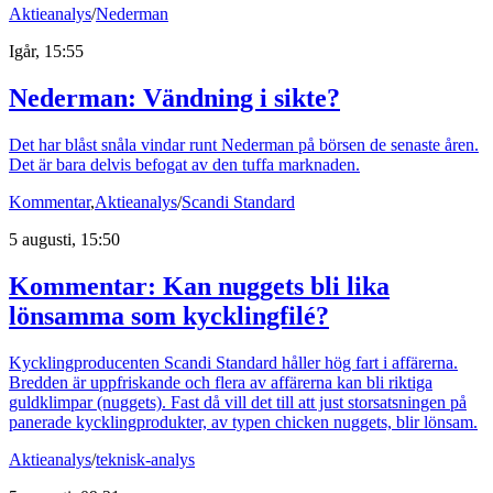
Aktieanalys
/
Nederman
Igår, 15:55
Nederman: Vändning i sikte?
Det har blåst snåla vindar runt Nederman på börsen de senaste åren.
Det är bara delvis befogat av den tuffa marknaden.
Kommentar
,
Aktieanalys
/
Scandi Standard
5 augusti, 15:50
Kommentar: Kan nuggets bli lika
lönsamma som kycklingfilé?
Kycklingproducenten Scandi Standard håller hög fart i affärerna.
Bredden är uppfriskande och flera av affärerna kan bli riktiga
guldklimpar (nuggets). Fast då vill det till att just storsatsningen på
panerade kycklingprodukter, av typen chicken nuggets, blir lönsam.
Aktieanalys
/
teknisk-analys