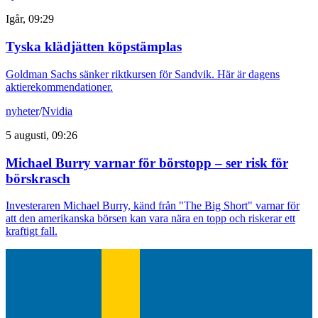
Igår, 09:29
Tyska klädjätten köpstämplas
Goldman Sachs sänker riktkursen för Sandvik. Här är dagens
aktierekommendationer.
nyheter
/
Nvidia
5 augusti, 09:26
Michael Burry varnar för börstopp – ser risk för
börskrasch
Investeraren Michael Burry, känd från "The Big Short" varnar för
att den amerikanska börsen kan vara nära en topp och riskerar ett
kraftigt fall.