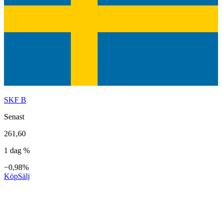
SKF B
Senast
261,60
1 dag %
−0,98%
Köp
Sälj