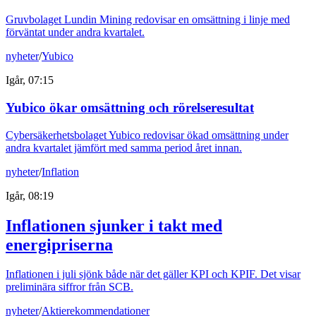
Gruvbolaget Lundin Mining redovisar en omsättning i linje med
förväntat under andra kvartalet.
nyheter
/
Yubico
Igår, 07:15
Yubico ökar omsättning och rörelseresultat
Cybersäkerhetsbolaget Yubico redovisar ökad omsättning under
andra kvartalet jämfört med samma period året innan.
nyheter
/
Inflation
Igår, 08:19
Inflationen sjunker i takt med
energipriserna
Inflationen i juli sjönk både när det gäller KPI och KPIF. Det visar
preliminära siffror från SCB.
nyheter
/
Aktierekommendationer