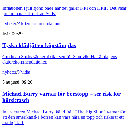
Inflationen i juli sjönk både när det gäller KPI och KPIF. Det visar
preliminära siffror från SCB.
nyheter
/
Aktierekommendationer
Igår, 09:29
Tyska klädjätten köpstämplas
Goldman Sachs sänker riktkursen för Sandvik. Här är dagens
aktierekommendationer.
nyheter
/
Nvidia
5 augusti, 09:26
Michael Burry varnar för börstopp – ser risk för
börskrasch
Investeraren Michael Burry, känd från "The Big Short" varnar för
att den amerikanska börsen kan vara nära en topp och riskerar ett
kraftigt fall.