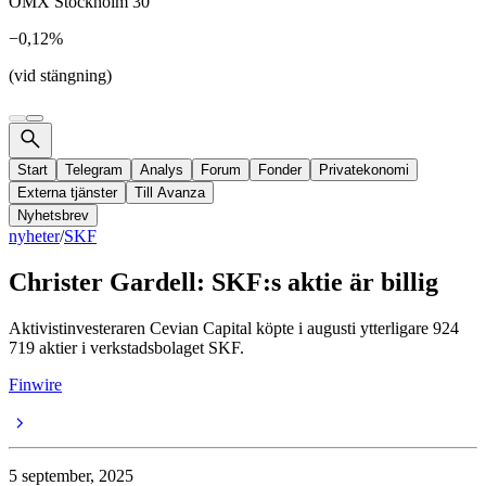
OMX Stockholm 30
−0,12%
(vid stängning)
Start
Telegram
Analys
Forum
Fonder
Privatekonomi
Externa tjänster
Till Avanza
Nyhetsbrev
nyheter
/
SKF
Christer Gardell: SKF:s aktie är billig
Aktivistinvesteraren Cevian Capital köpte i augusti ytterligare 924
719 aktier i verkstadsbolaget SKF.
Finwire
5 september, 2025