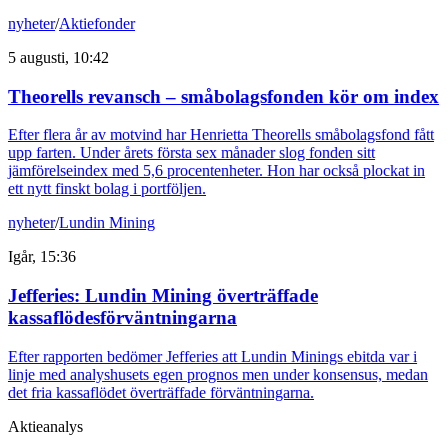
nyheter
/
Aktiefonder
5 augusti, 10:42
Theorells revansch – småbolagsfonden kör om index
Efter flera år av motvind har Henrietta Theorells småbolagsfond fått
upp farten. Under årets första sex månader slog fonden sitt
jämförelseindex med 5,6 procentenheter. Hon har också plockat in
ett nytt finskt bolag i portföljen.
nyheter
/
Lundin Mining
Igår, 15:36
Jefferies: Lundin Mining överträffade
kassaflödesförväntningarna
Efter rapporten bedömer Jefferies att Lundin Minings ebitda var i
linje med analyshusets egen prognos men under konsensus, medan
det fria kassaflödet överträffade förväntningarna.
Aktieanalys