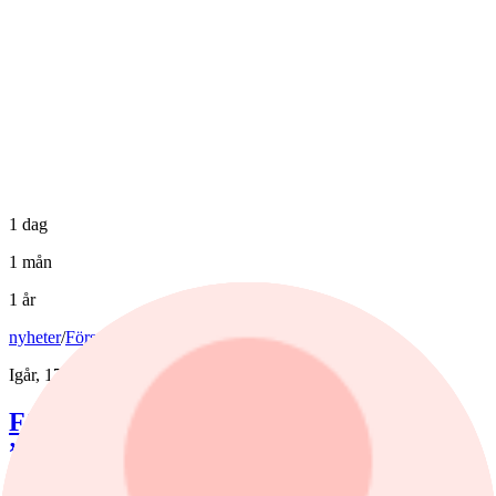
1 dag
1 mån
1 år
nyheter
/
Försvarsbolag
Igår, 17:03
Försvarsförvaltarna spår ny tillväxtfas:
”Goda förutsättningar”