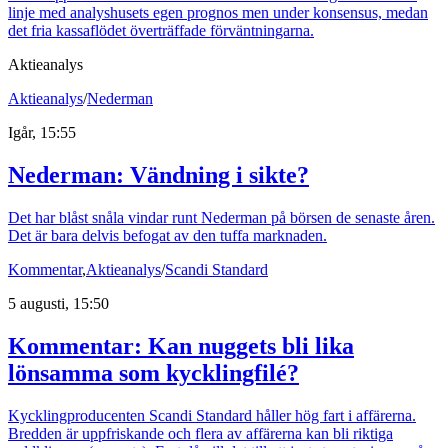
linje med analyshusets egen prognos men under konsensus, medan
det fria kassaflödet överträffade förväntningarna.
Aktieanalys
Aktieanalys
/
Nederman
Igår, 15:55
Nederman: Vändning i sikte?
Det har blåst snåla vindar runt Nederman på börsen de senaste åren.
Det är bara delvis befogat av den tuffa marknaden.
Kommentar
,
Aktieanalys
/
Scandi Standard
5 augusti, 15:50
Kommentar: Kan nuggets bli lika
lönsamma som kycklingfilé?
Kycklingproducenten Scandi Standard håller hög fart i affärerna.
Bredden är uppfriskande och flera av affärerna kan bli riktiga