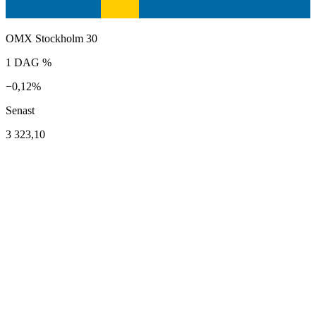
OMX Stockholm 30
1 DAG %
−0,12%
Senast
3 323,10