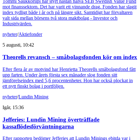
Tommi Saukkoriipi har styrt nästan halva SEB Swedish Value Fund
mot finanssektorn. Det har varit ett vinnande drag. Fonden har slagit
index tydligt både i år och på längre sikt. Samtidigt har förvaltaren
valt sida mellan börsens två stora maktbolag - Investor och
Industrivärden.
nyheter
/
Aktiefonder
5 augusti, 10:42
Theorells revansch – småbolagsfonden kör om index
Efter flera år av motvind har Henrietta Theorells småbolagsfond fått
upp farten. Under årets första sex månader slog fonden sitt
jämförelseindex med 5,6 procentenheter. Hon har också plockat in
ett nytt finskt bolag i portföljen.
nyheter
/
Lundin Mining
Igår, 15:36
Jefferies: Lundin Mining överträffade
kassaflödesförväntningarna
Efter rapporten bedömer Jefferies att Lundin Minings ebitda var i