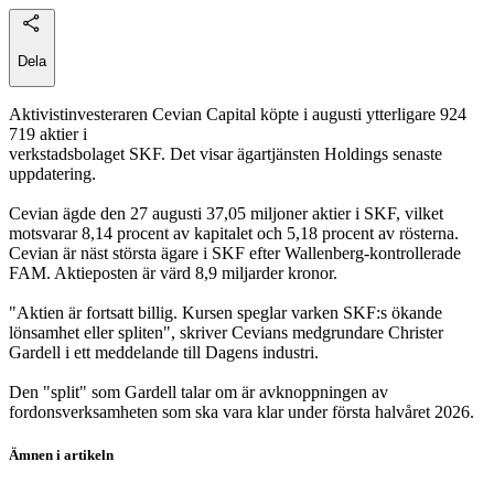
Dela
Aktivistinvesteraren Cevian Capital köpte i augusti ytterligare 924
719 aktier i
verkstadsbolaget SKF. Det visar ägartjänsten Holdings senaste
uppdatering.
Cevian ägde den 27 augusti 37,05 miljoner aktier i SKF, vilket
motsvarar 8,14 procent av kapitalet och 5,18 procent av rösterna.
Cevian är näst största ägare i SKF efter Wallenberg-kontrollerade
FAM. Aktieposten är värd 8,9 miljarder kronor.
"Aktien är fortsatt billig. Kursen speglar varken SKF:s ökande
lönsamhet eller spliten", skriver Cevians medgrundare Christer
Gardell i ett meddelande till Dagens industri.
Den "split" som Gardell talar om är avknoppningen av
fordonsverksamheten som ska vara klar under första halvåret 2026.
Ämnen i artikeln
SKF