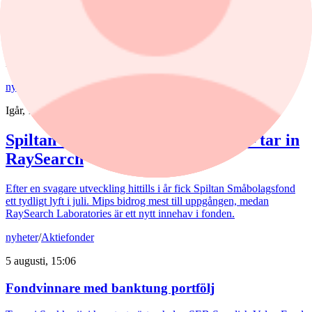
De europeiska försvarsbolagen visar rekordstora orderböcker,
stigande omsättning och förbättrade marginaler. Enligt förvaltarna
Joakim Agerback och Shayan Heidari går nu försvarssektorn in i en
ny tillväxtfas.
Fonder
nyheter
/
Spiltan Småbolagsfond
Igår, 14:51
Spiltan Småbolagsfond lyfte i juli – tar in
RaySearch
Efter en svagare utveckling hittills i år fick Spiltan Småbolagsfond
ett tydligt lyft i juli. Mips bidrog mest till uppgången, medan
RaySearch Laboratories är ett nytt innehav i fonden.
nyheter
/
Aktiefonder
5 augusti, 15:06
Fondvinnare med banktung portfölj