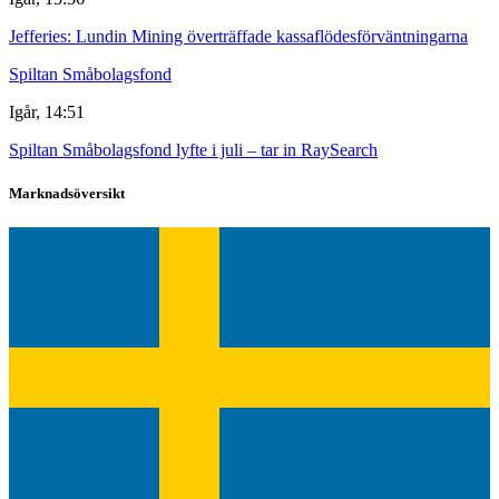
Jefferies: Lundin Mining överträffade kassaflödesförväntningarna
Spiltan Småbolagsfond
Igår, 14:51
Spiltan Småbolagsfond lyfte i juli – tar in RaySearch
Marknadsöversikt