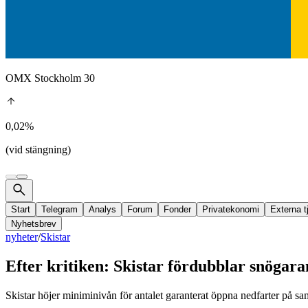
OMX Stockholm 30
0,02%
(vid stängning)
Start
Telegram
Analys
Forum
Fonder
Privatekonomi
Externa t
Nyhetsbrev
nyheter
/
Skistar
Efter kritiken: Skistar fördubblar snögara
Skistar höjer miniminivån för antalet garanterat öppna nedfarter på sam