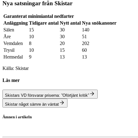
Nya satsningar från Skistar
Garanterat minimiantal nedfarter
Anläggning
Tidigare antal
Nytt antal
Nya snökanoner
Sälen
15
30
140
Åre
10
30
51
Vemdalen
8
20
202
Trysil
10
15
60
Hemsedal
9
13
13
Källa: Skistar
Läs mer
Skistars VD försvarar priserna: ”Oförtjänt kritik”
Skistar något sämre än väntat
Ämnen i artikeln
Skistar