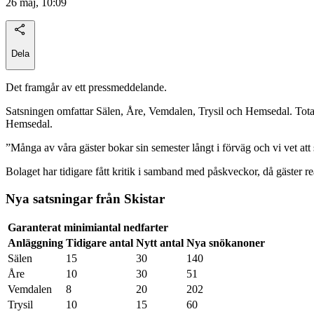
26 maj, 10:09
Dela
Det framgår av ett pressmeddelande.
Satsningen omfattar Sälen, Åre, Vemdalen, Trysil och Hemsedal. Totalt
Hemsedal.
”Många av våra gäster bokar sin semester långt i förväg och vi vet att
Bolaget har tidigare fått kritik i samband med påskveckor, då gäster r
Nya satsningar från Skistar
Garanterat minimiantal nedfarter
Anläggning
Tidigare antal
Nytt antal
Nya snökanoner
Sälen
15
30
140
Åre
10
30
51
Vemdalen
8
20
202
Trysil
10
15
60