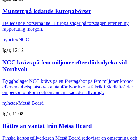
Muntert på ledande Europabörser
De ledande börserna ute i Europa stiger på torsdagen efter en ny
rapporttung morgon.
nyheter
/
NCC
Igår, 12:12
NCC krävs på fem miljoner efter dödsolycka vid
Northvolt
Byggbolaget NCC krävs på en företagsbot på fem miljoner kronor
efter en arbetsplatsolycka utanför Northvolts fabrik i Skellefteå där
en person omkom och en annan skadades allvarligt.
nyheter
/
Metsä Board
Igår, 11:08
Bättre än väntat från Metsä Board
Finska kartongtillverkaren Metsä Board redovisar en omsättning och