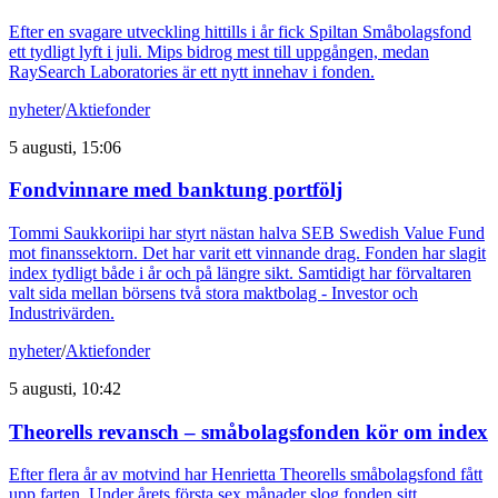
Efter en svagare utveckling hittills i år fick Spiltan Småbolagsfond
ett tydligt lyft i juli. Mips bidrog mest till uppgången, medan
RaySearch Laboratories är ett nytt innehav i fonden.
nyheter
/
Aktiefonder
5 augusti, 15:06
Fondvinnare med banktung portfölj
Tommi Saukkoriipi har styrt nästan halva SEB Swedish Value Fund
mot finanssektorn. Det har varit ett vinnande drag. Fonden har slagit
index tydligt både i år och på längre sikt. Samtidigt har förvaltaren
valt sida mellan börsens två stora maktbolag - Investor och
Industrivärden.
nyheter
/
Aktiefonder
5 augusti, 10:42
Theorells revansch – småbolagsfonden kör om index
Efter flera år av motvind har Henrietta Theorells småbolagsfond fått
upp farten. Under årets första sex månader slog fonden sitt