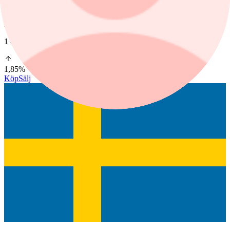
Senast
22,00
1 dag %
1,85%
Köp
Sälj