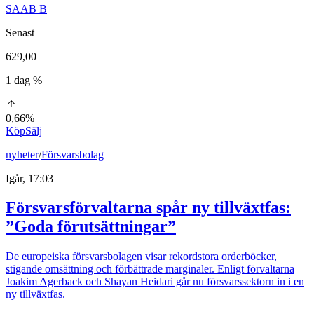
SAAB B
Senast
629,00
1 dag %
0,66%
Köp
Sälj
nyheter
/
Försvarsbolag
Igår, 17:03
Försvarsförvaltarna spår ny tillväxtfas:
”Goda förutsättningar”
De europeiska försvarsbolagen visar rekordstora orderböcker,
stigande omsättning och förbättrade marginaler. Enligt förvaltarna
Joakim Agerback och Shayan Heidari går nu försvarssektorn in i en
ny tillväxtfas.