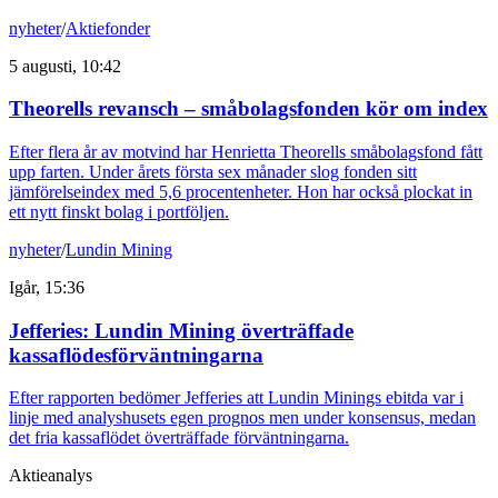
nyheter
/
Aktiefonder
5 augusti, 10:42
Theorells revansch – småbolagsfonden kör om index
Efter flera år av motvind har Henrietta Theorells småbolagsfond fått
upp farten. Under årets första sex månader slog fonden sitt
jämförelseindex med 5,6 procentenheter. Hon har också plockat in
ett nytt finskt bolag i portföljen.
nyheter
/
Lundin Mining
Igår, 15:36
Jefferies: Lundin Mining överträffade
kassaflödesförväntningarna
Efter rapporten bedömer Jefferies att Lundin Minings ebitda var i
linje med analyshusets egen prognos men under konsensus, medan
det fria kassaflödet överträffade förväntningarna.
Aktieanalys