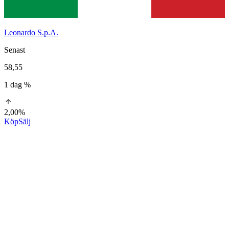
Leonardo S.p.A.
Senast
58,55
1 dag %
2,00%
Köp
Sälj