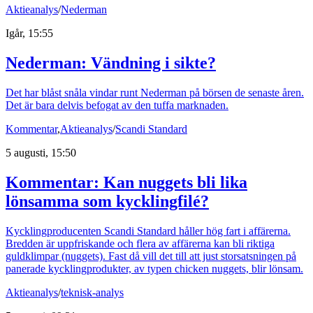
Aktieanalys
/
Nederman
Igår, 15:55
Nederman: Vändning i sikte?
Det har blåst snåla vindar runt Nederman på börsen de senaste åren.
Det är bara delvis befogat av den tuffa marknaden.
Kommentar
,
Aktieanalys
/
Scandi Standard
5 augusti, 15:50
Kommentar: Kan nuggets bli lika
lönsamma som kycklingfilé?
Kycklingproducenten Scandi Standard håller hög fart i affärerna.
Bredden är uppfriskande och flera av affärerna kan bli riktiga
guldklimpar (nuggets). Fast då vill det till att just storsatsningen på
panerade kycklingprodukter, av typen chicken nuggets, blir lönsam.
Aktieanalys
/
teknisk-analys