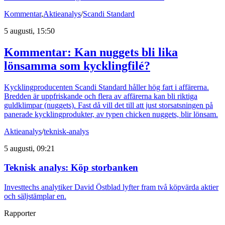
Kommentar
,
Aktieanalys
/
Scandi Standard
5 augusti, 15:50
Kommentar: Kan nuggets bli lika
lönsamma som kycklingfilé?
Kycklingproducenten Scandi Standard håller hög fart i affärerna.
Bredden är uppfriskande och flera av affärerna kan bli riktiga
guldklimpar (nuggets). Fast då vill det till att just storsatsningen på
panerade kycklingprodukter, av typen chicken nuggets, blir lönsam.
Aktieanalys
/
teknisk-analys
5 augusti, 09:21
Teknisk analys: Köp storbanken
Investtechs analytiker David Östblad lyfter fram två köpvärda aktier
och säljstämplar en.
Rapporter