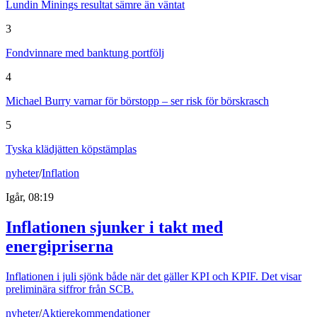
Lundin Minings resultat sämre än väntat
3
Fondvinnare med banktung portfölj
4
Michael Burry varnar för börstopp – ser risk för börskrasch
5
Tyska klädjätten köpstämplas
nyheter
/
Inflation
Igår, 08:19
Inflationen sjunker i takt med
energipriserna
Inflationen i juli sjönk både när det gäller KPI och KPIF. Det visar
preliminära siffror från SCB.
nyheter
/
Aktierekommendationer