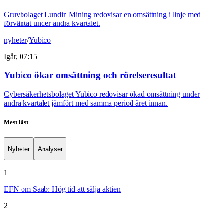
Gruvbolaget Lundin Mining redovisar en omsättning i linje med
förväntat under andra kvartalet.
nyheter
/
Yubico
Igår, 07:15
Yubico ökar omsättning och rörelseresultat
Cybersäkerhetsbolaget Yubico redovisar ökad omsättning under
andra kvartalet jämfört med samma period året innan.
Mest läst
Nyheter
Analyser
1
EFN om Saab: Hög tid att sälja aktien
2