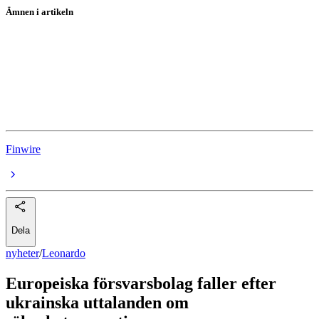
Ämnen i artikeln
Leonardo
Rheinmetall
BAE Systems PLC
Saab
Finwire
Dela
nyheter
/
Leonardo
Europeiska försvarsbolag faller efter
ukrainska uttalanden om