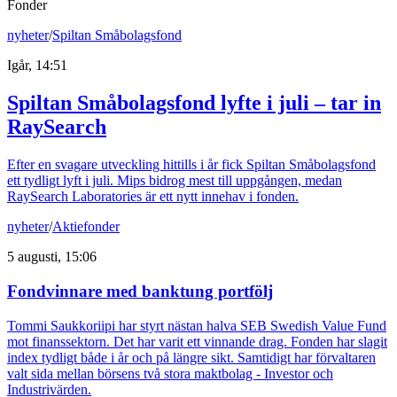
Fonder
nyheter
/
Spiltan Småbolagsfond
Igår, 14:51
Spiltan Småbolagsfond lyfte i juli – tar in
RaySearch
Efter en svagare utveckling hittills i år fick Spiltan Småbolagsfond
ett tydligt lyft i juli. Mips bidrog mest till uppgången, medan
RaySearch Laboratories är ett nytt innehav i fonden.
nyheter
/
Aktiefonder
5 augusti, 15:06
Fondvinnare med banktung portfölj
Tommi Saukkoriipi har styrt nästan halva SEB Swedish Value Fund
mot finanssektorn. Det har varit ett vinnande drag. Fonden har slagit
index tydligt både i år och på längre sikt. Samtidigt har förvaltaren
valt sida mellan börsens två stora maktbolag - Investor och
Industrivärden.