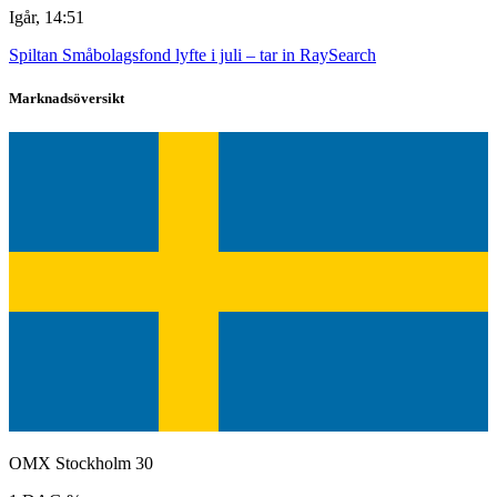
Igår, 14:51
Spiltan Småbolagsfond lyfte i juli – tar in RaySearch
Marknadsöversikt
OMX Stockholm 30