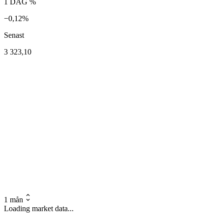
1 DAG %
−0,12%
Senast
3 323,10
1 mån
Loading market data...