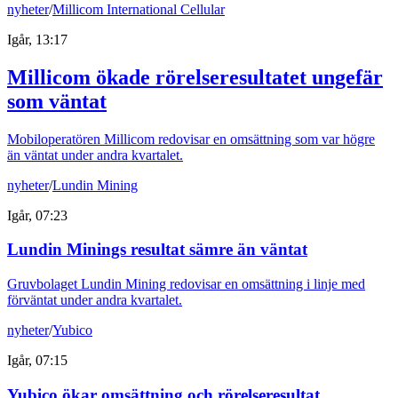
nyheter
/
Millicom International Cellular
Igår, 13:17
Millicom ökade rörelseresultatet ungefär
som väntat
Mobiloperatören Millicom redovisar en omsättning som var högre
än väntat under andra kvartalet.
nyheter
/
Lundin Mining
Igår, 07:23
Lundin Minings resultat sämre än väntat
Gruvbolaget Lundin Mining redovisar en omsättning i linje med
förväntat under andra kvartalet.
nyheter
/
Yubico
Igår, 07:15
Yubico ökar omsättning och rörelseresultat