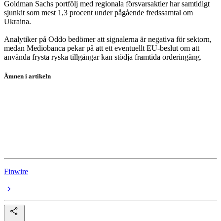
Goldman Sachs portfölj med regionala försvarsaktier har samtidigt
sjunkit som mest 1,3 procent under pågående fredssamtal om
Ukraina.
Analytiker på Oddo bedömer att signalerna är negativa för sektorn,
medan Mediobanca pekar på att ett eventuellt EU-beslut om att
använda frysta ryska tillgångar kan stödja framtida orderingång.
Ämnen i artikeln
Leonardo
Rheinmetall
BAE Systems PLC
Saab
Finwire