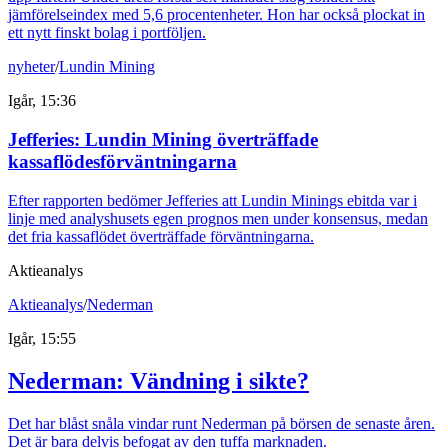
jämförelseindex med 5,6 procentenheter. Hon har också plockat in
ett nytt finskt bolag i portföljen.
nyheter
/
Lundin Mining
Igår, 15:36
Jefferies: Lundin Mining överträffade
kassaflödesförväntningarna
Efter rapporten bedömer Jefferies att Lundin Minings ebitda var i
linje med analyshusets egen prognos men under konsensus, medan
det fria kassaflödet överträffade förväntningarna.
Aktieanalys
Aktieanalys
/
Nederman
Igår, 15:55
Nederman: Vändning i sikte?
Det har blåst snåla vindar runt Nederman på börsen de senaste åren.
Det är bara delvis befogat av den tuffa marknaden.