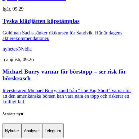
Igår, 09:29
Tyska klädjätten köpstämplas
Goldman Sachs sänker riktkursen för Sandvik. Här är dagens
aktierekommendationer.
nyheter
/
Nvidia
5 augusti, 09:26
Michael Burry varnar för börstopp – ser risk för
börskrasch
Investeraren Michael Burry, känd från "The Big Short" varnar för
att den amerikanska börsen kan vara nära en topp och riskerar ett
kraftigt fall.
Senaste nytt
Nyheter
Analyser
Telegram