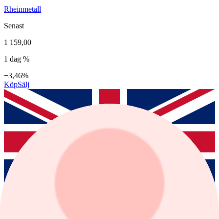
Rheinmetall
Senast
1 159,00
1 dag %
−3,46%
Köp
Sälj
BAE Systems PLC