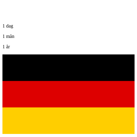
1 dag
1 mån
1 år