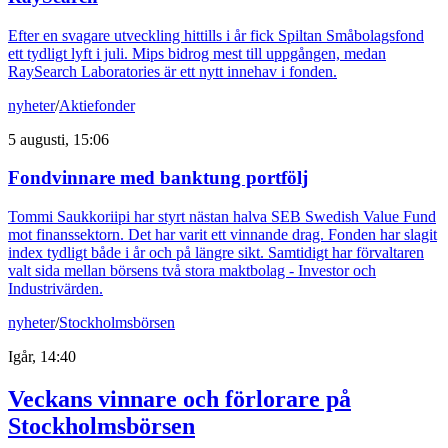
Efter en svagare utveckling hittills i år fick Spiltan Småbolagsfond
ett tydligt lyft i juli. Mips bidrog mest till uppgången, medan
RaySearch Laboratories är ett nytt innehav i fonden.
nyheter
/
Aktiefonder
5 augusti, 15:06
Fondvinnare med banktung portfölj
Tommi Saukkoriipi har styrt nästan halva SEB Swedish Value Fund
mot finanssektorn. Det har varit ett vinnande drag. Fonden har slagit
index tydligt både i år och på längre sikt. Samtidigt har förvaltaren
valt sida mellan börsens två stora maktbolag - Investor och
Industrivärden.
nyheter
/
Stockholmsbörsen
Igår, 14:40
Veckans vinnare och förlorare på
Stockholmsbörsen