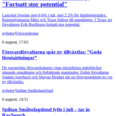
"Fortsatt stor potential"
Lancelot Sverige steg 8,6% i juli, mot 2,2% för jämförelseindex.
Rapportvinnarna Mips och Troax bidrog till uppgången. I Troax ser
förvaltaren Erik Bertilsson fortsatt stor potential.
nyheter
/
Försvarsbolag
6 augusti, 17:03
Försvarsförvaltarna spår ny tillväxtfas: ”Goda
förutsättningar”
De europeiska försvarsbolagen visar rekordstora orderböcker,
stigande omsättning och förbättrade marginaler. Enligt förvaltarna
Joakim Agerback och Shayan Heidari går nu försvarssektorn in i en
ny tillväxtfas.
nyheter
/
Spiltan Småbolagsfond
6 augusti, 14:51
Spiltan Småbolagsfond lyfte i juli – tar in
RaySearch