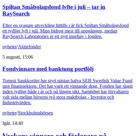
Spiltan Småbolagsfond lyfte i juli – tar in
RaySearch
Efter en svagare utveckling hittills i år fick Spiltan Småbolagsfond
ett tydligt lyft i juli. Mips bidrog mest till uppgången, medan
RaySearch Laboratories är ett nytt innehav i fonden.
nyheter
/
Aktiefonder
5 augusti, 15:06
Fondvinnare med banktung portfölj
Tommi Saukkoriipi har styrt nästan halva SEB Swedish Value Fund
mot finanssektorn. Det har varit ett vinnande drag. Fonden har slagit
index tydligt både i år och på längre sikt. Samtidigt har förvaltaren
valt sida mellan börsens två stora maktbolag - Investor och
Industrivärden.
nyheter
/
Stockholmsbörsen
Igår, 14:40
Veckans vinnare och förlorare på