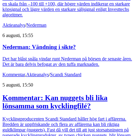
en skala från –100 till +100, där högre värden indikerar en starkare
köpsignal och lägre värden en starkare säljsignal enligt Investtechs
algoritmer.
Aktieanalys
/
Nederman
6 augusti, 15:55
Nederman: Vändning i sikte?
Det har blåst snåla vindar runt Nederman på börsen de senaste åren.
Det är bara delvis befogat av den tuffa marknaden.
Kommentar
,
Aktieanalys
/
Scandi Standard
5 augusti, 15:50
Kommentar: Kan nuggets bli lika
lönsamma som kycklingfilé?
Kycklingproducenten Scandi Standard håller hög fart i affärerna.
Bredden är uppfriskande och flera av affärerna kan bli riktiga
guldklimpar (nuggets). Fast då vill det till att just storsatsningen på
panerade kycklingprodukter, av typen chicken nuggets, blir lönsam.