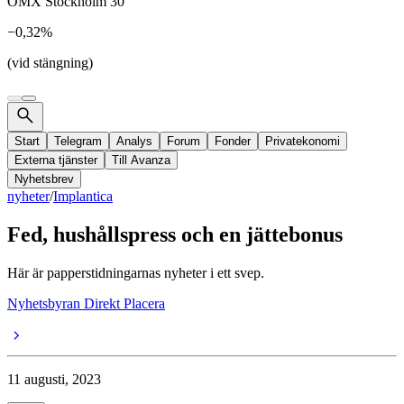
OMX Stockholm 30
−0,32%
(vid stängning)
Start
Telegram
Analys
Forum
Fonder
Privatekonomi
Externa tjänster
Till Avanza
Nyhetsbrev
nyheter
/
Implantica
Fed, hushållspress och en jättebonus
Här är papperstidningarnas nyheter i ett svep.
Nyhetsbyran Direkt Placera
11 augusti, 2023