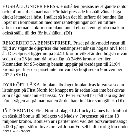
HUSHÅLL UNDER PRESS. Hushållen pressas av stigande räntor
och tuffare arbetsmarknad. För hårt pressade hushåll väntar inga
direkt lättnader i höst. I stället så kan det bli tuffare då bundna lån
löper ut i kombination med mer räntehöjningar och en tuffare
arbetsmarknad. Jokrar som bland annat el- och energipriserna kan
också ställa till det för hushållen. (DI)
REKORDHÖGA BENSINPRISER. Priset på drivmedel rusar till
följd av stigande oljepriser där bensinpriset når sin högsta nivå för i
år. Dieselpriset ligger nu på 24:51 kronor vilket är den högsta nivån
sedan den 25 januari då priset låg på 24:66 kronor per liter.
Kostnaden för 95-oktanig bensin uppgår på torsdagen till 21:04
kronor per liter där priset inte har varit så högt sedan 9 november
2022. (SVD)
DYRKÖPT LÄXA. Implantatbolaget Implanticas kursresa sedan
listningen på First North för knappt tre år sedan kan inte beskrivas
som något annat än ett fiasko. Vd Peter Forsell har fått lära sig den
hårda vägen att på marknaden är det bara intäkter som gäller. (Di)
JÄTTEBONUS. First North-bolaget LL Lucky Games har klubbat
en särskild bonus till bolagets vd Mads v. Jørgensen på nära 13
miljoner kronor. Bonusen är i paritet med vad det börsvärdemässigt
5.000 gånger större Investors vd Johan Forsell haft i rörlig lön under
2021 och 2022.