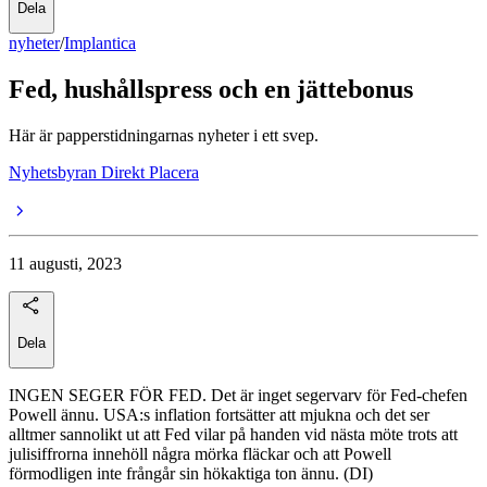
Dela
nyheter
/
Implantica
Fed, hushållspress och en jättebonus
Här är papperstidningarnas nyheter i ett svep.
Nyhetsbyran Direkt Placera
11 augusti, 2023
Dela
INGEN SEGER FÖR FED. Det är inget segervarv för Fed-chefen
Powell ännu. USA:s inflation fortsätter att mjukna och det ser
alltmer sannolikt ut att Fed vilar på handen vid nästa möte trots att
julisiffrorna innehöll några mörka fläckar och att Powell
förmodligen inte frångår sin hökaktiga ton ännu. (DI)