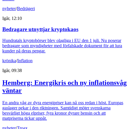
nyheter
/
Bedrägeri
Igår, 12:10
Bedragare utnyttjar kryptokaos
Hundratals kryptobörser blev olagliga i EU den 1 juli. Nu poserar
bedragare som myndigheter med förfalskade dokument för att lura
kunder på deras pengar.
krönika
/
Inflation
Igår, 09:38
Hemberg: Energikris och ny inflationsvåg
väntar
En andra våg av dyra energipriser kan nå oss redan i höst. Europas
gaslager pekar i den riktningen. Samtidigt möter svenskarna
besvärligt höga elpriser, fyra kronor dyrare bensin och att
matpriserna tickar uppåt.
nyheter
/
Troax