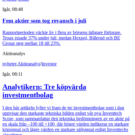
Igår, 08:48
Fem aktier som tog revansch i juli
Rapportperioden väckte liv i flera av börsens tidigare förlorare.
Troax rusade 37% under juli, medan Hexpol, Billerud och BE
Group steg mellan 18 till 23%.
Aktieanalys
nyheter
,
Aktieanalys
/
Investor
Igår, 08:11
Analytikern: Tre köpvärda
investmentbolag
I den här artikeln lyfter vi fram de tre investmentbolag som i dag
uppvisar den starkaste tekniska bilden enligt vår nya Investtech
Score, som sammanfattar den tekniska bedömningen av en aktie på
en skala från –100 till +100, där högre värden indikerar en starkare
köpsignal och lägre värden en starkare säljsignal enligt Investtechs
algoritmer.