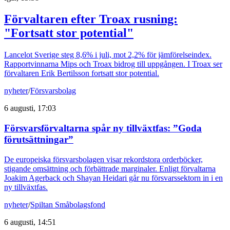
Förvaltaren efter Troax rusning:
"Fortsatt stor potential"
Lancelot Sverige steg 8,6% i juli, mot 2,2% för jämförelseindex.
Rapportvinnarna Mips och Troax bidrog till uppgången. I Troax ser
förvaltaren Erik Bertilsson fortsatt stor potential.
nyheter
/
Försvarsbolag
6 augusti, 17:03
Försvarsförvaltarna spår ny tillväxtfas: ”Goda
förutsättningar”
De europeiska försvarsbolagen visar rekordstora orderböcker,
stigande omsättning och förbättrade marginaler. Enligt förvaltarna
Joakim Agerback och Shayan Heidari går nu försvarssektorn in i en
ny tillväxtfas.
nyheter
/
Spiltan Småbolagsfond
6 augusti, 14:51