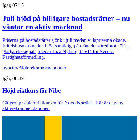
Igår, 07:15
Juli bjöd på billigare bostadsrätter – nu
väntar en aktiv marknad
Priserna på bostadsrätter sjönk i juli medan villapriserna ökade.
Fritidshusmarknaden bjöd samtidigt på månadens tredbrott. "En
glädjande signal", menar Liza Nyberg, tf VD för Svensk
Fastighetsförmedling.
nyheter
/
Aktierekommendationer
Igår, 08:39
Höjd riktkurs för Nibe
Citigroup sänker riktkursen för Novo Nordisk. Här är dagens
aktierekommendationer.