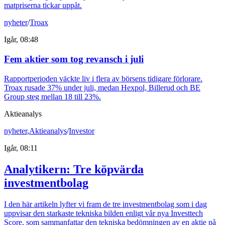
matpriserna tickar uppåt.
nyheter
/
Troax
Igår, 08:48
Fem aktier som tog revansch i juli
Rapportperioden väckte liv i flera av börsens tidigare förlorare.
Troax rusade 37% under juli, medan Hexpol, Billerud och BE
Group steg mellan 18 till 23%.
Aktieanalys
nyheter
,
Aktieanalys
/
Investor
Igår, 08:11
Analytikern: Tre köpvärda
investmentbolag
I den här artikeln lyfter vi fram de tre investmentbolag som i dag
uppvisar den starkaste tekniska bilden enligt vår nya Investtech
Score, som sammanfattar den tekniska bedömningen av en aktie på