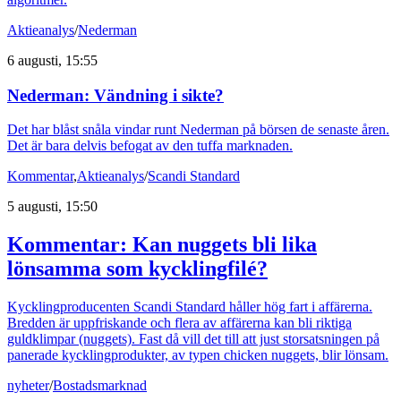
Aktieanalys
/
Nederman
6 augusti, 15:55
Nederman: Vändning i sikte?
Det har blåst snåla vindar runt Nederman på börsen de senaste åren.
Det är bara delvis befogat av den tuffa marknaden.
Kommentar
,
Aktieanalys
/
Scandi Standard
5 augusti, 15:50
Kommentar: Kan nuggets bli lika
lönsamma som kycklingfilé?
Kycklingproducenten Scandi Standard håller hög fart i affärerna.
Bredden är uppfriskande och flera av affärerna kan bli riktiga
guldklimpar (nuggets). Fast då vill det till att just storsatsningen på
panerade kycklingprodukter, av typen chicken nuggets, blir lönsam.
nyheter
/
Bostadsmarknad