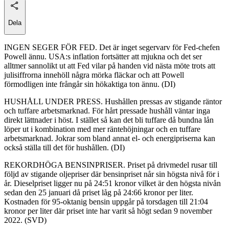
Dela
INGEN SEGER FÖR FED. Det är inget segervarv för Fed-chefen
Powell ännu. USA:s inflation fortsätter att mjukna och det ser
alltmer sannolikt ut att Fed vilar på handen vid nästa möte trots att
julisiffrorna innehöll några mörka fläckar och att Powell
förmodligen inte frångår sin hökaktiga ton ännu. (DI)
HUSHÅLL UNDER PRESS. Hushållen pressas av stigande räntor
och tuffare arbetsmarknad. För hårt pressade hushåll väntar inga
direkt lättnader i höst. I stället så kan det bli tuffare då bundna lån
löper ut i kombination med mer räntehöjningar och en tuffare
arbetsmarknad. Jokrar som bland annat el- och energipriserna kan
också ställa till det för hushållen. (DI)
REKORDHÖGA BENSINPRISER. Priset på drivmedel rusar till
följd av stigande oljepriser där bensinpriset når sin högsta nivå för i
år. Dieselpriset ligger nu på 24:51 kronor vilket är den högsta nivån
sedan den 25 januari då priset låg på 24:66 kronor per liter.
Kostnaden för 95-oktanig bensin uppgår på torsdagen till 21:04
kronor per liter där priset inte har varit så högt sedan 9 november
2022. (SVD)