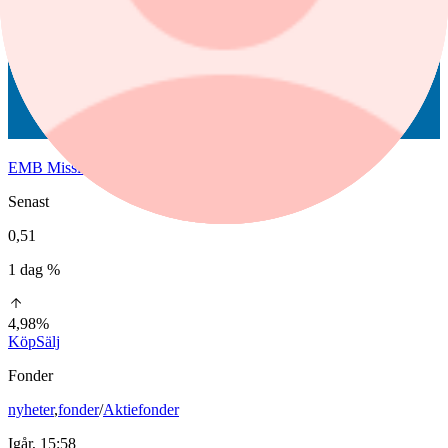
EMB Mission Bound
Senast
0,51
1 dag %
4,98%
Köp
Sälj
Fonder
nyheter
,
fonder
/
Aktiefonder
Igår, 15:58