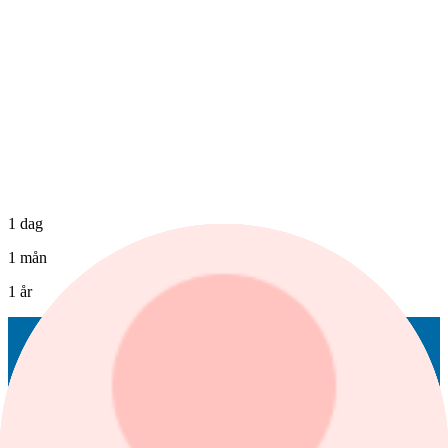
1 dag
1 mån
1 år