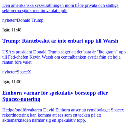
Den amerikanska sysselsättningen inom både privata och statliga
sektorerna sjönk mer än väntat i juli.
nyheter
/
Donald Trump
Igår, 11:48
Trump: Räntebeslut är inte enbart upp till Warsh
USA:s president Donald Trump säger att det bara är "lite grann" upp
till Fed-chefen Kevin Warsh om centralbanken avstår från att höja
räntan före valet.
nyheter
/
SpaceX
Igår, 11:00
Einhorn varnar för spekulativ börstopp efter
Spacex-notering
Hedgefondförvaltaren David Einhorn anser att rymdbolaget Spacex
rekordnotering kan komma att ses som ett tecken på att
aktiemarknaden närmar sig en spekulativ topp.