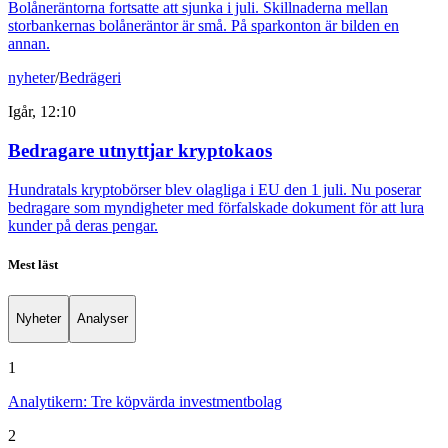
Bolåneräntorna fortsatte att sjunka i juli. Skillnaderna mellan
storbankernas bolåneräntor är små. På sparkonton är bilden en
annan.
nyheter
/
Bedrägeri
Igår, 12:10
Bedragare utnyttjar kryptokaos
Hundratals kryptobörser blev olagliga i EU den 1 juli. Nu poserar
bedragare som myndigheter med förfalskade dokument för att lura
kunder på deras pengar.
Mest läst
Nyheter
Analyser
1
Analytikern: Tre köpvärda investmentbolag
2