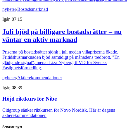
nyheter
/
Bostadsmarknad
Igår, 07:15
Juli bjöd på billigare bostadsrätter – nu
väntar en aktiv marknad
Priserna på bostadsrätter sjönk i juli medan villapriserna ökade.
Fritidshusmarknaden bjöd samtidigt på månadens tredbrott. "En
glädjande signal", menar Liza Nyberg, tf VD för Svensk
Fastighetsförmedling.
nyheter
/
Aktierekommendationer
Igår, 08:39
Höjd riktkurs för Nibe
Citigroup sänker riktkursen för Novo Nordisk. Här är dagens
aktierekommendationer.
Senaste nytt