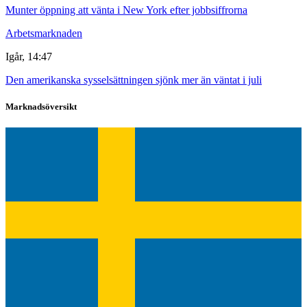
Munter öppning att vänta i New York efter jobbsiffrorna
Arbetsmarknaden
Igår, 14:47
Den amerikanska sysselsättningen sjönk mer än väntat i juli
Marknadsöversikt