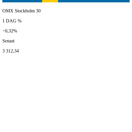
OMX Stockholm 30
1 DAG %
−0,32%
Senast
3 312,34