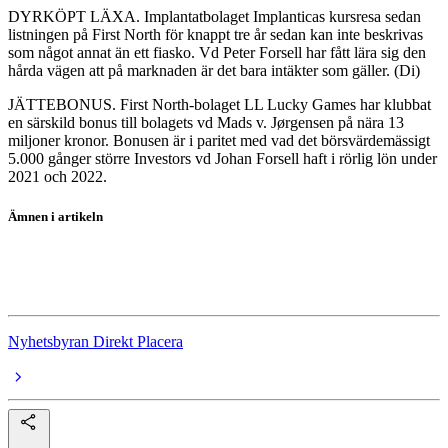
DYRKÖPT LÄXA. Implantatbolaget Implanticas kursresa sedan
listningen på First North för knappt tre år sedan kan inte beskrivas
som något annat än ett fiasko. Vd Peter Forsell har fått lära sig den
hårda vägen att på marknaden är det bara intäkter som gäller. (Di)
JÄTTEBONUS. First North-bolaget LL Lucky Games har klubbat
en särskild bonus till bolagets vd Mads v. Jørgensen på nära 13
miljoner kronor. Bonusen är i paritet med vad det börsvärdemässigt
5.000 gånger större Investors vd Johan Forsell haft i rörlig lön under
2021 och 2022.
Ämnen i artikeln
Implantica
EMB Mission Bound
Nyhetsbyran Direkt Placera