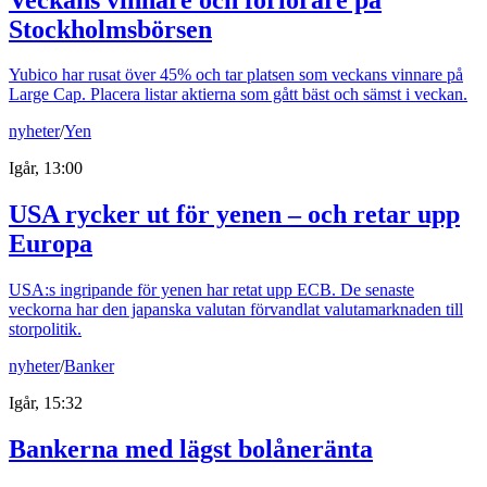
Stockholmsbörsen
Yubico har rusat över 45% och tar platsen som veckans vinnare på
Large Cap. Placera listar aktierna som gått bäst och sämst i veckan.
nyheter
/
Yen
Igår, 13:00
USA rycker ut för yenen – och retar upp
Europa
USA:s ingripande för yenen har retat upp ECB. De senaste
veckorna har den japanska valutan förvandlat valutamarknaden till
storpolitik.
nyheter
/
Banker
Igår, 15:32
Bankerna med lägst bolåneränta