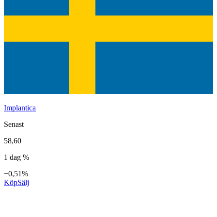
Implantica
Senast
58,60
1 dag %
−0,51%
Köp
Sälj