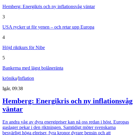
Hemberg: Energikris och ny inflationsvåg väntar
3
USA rycker ut för yenen – och retar upp Europa
4
Höjd riktkurs för Nibe
5
Bankerna med lägst bolåneränta
krönika
/
Inflation
Igår, 09:38
Hemberg: Energikris och ny inflationsvåg
väntar
En andra våg av dyra energipriser kan nå oss redan i höst. Europas
gaslager pekar i den riktningen. Samtidigt möter svenskarna
besvärligt höga elpriser, fyra kronor dyrare bensin och att