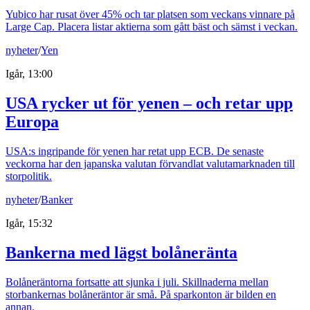
Yubico har rusat över 45% och tar platsen som veckans vinnare på
Large Cap. Placera listar aktierna som gått bäst och sämst i veckan.
nyheter
/
Yen
Igår, 13:00
USA rycker ut för yenen – och retar upp
Europa
USA:s ingripande för yenen har retat upp ECB. De senaste
veckorna har den japanska valutan förvandlat valutamarknaden till
storpolitik.
nyheter
/
Banker
Igår, 15:32
Bankerna med lägst bolåneränta
Bolåneräntorna fortsatte att sjunka i juli. Skillnaderna mellan
storbankernas bolåneräntor är små. På sparkonton är bilden en
annan.