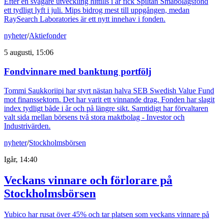
Efter en svagare utveckling hittills i år fick Spiltan Småbolagsfond
ett tydligt lyft i juli. Mips bidrog mest till uppgången, medan
RaySearch Laboratories är ett nytt innehav i fonden.
nyheter
/
Aktiefonder
5 augusti, 15:06
Fondvinnare med banktung portfölj
Tommi Saukkoriipi har styrt nästan halva SEB Swedish Value Fund
mot finanssektorn. Det har varit ett vinnande drag. Fonden har slagit
index tydligt både i år och på längre sikt. Samtidigt har förvaltaren
valt sida mellan börsens två stora maktbolag - Investor och
Industrivärden.
nyheter
/
Stockholmsbörsen
Igår, 14:40
Veckans vinnare och förlorare på
Stockholmsbörsen
Yubico har rusat över 45% och tar platsen som veckans vinnare på