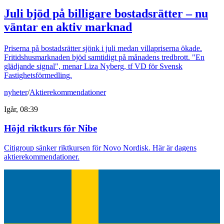
Juli bjöd på billigare bostadsrätter – nu
väntar en aktiv marknad
Priserna på bostadsrätter sjönk i juli medan villapriserna ökade.
Fritidshusmarknaden bjöd samtidigt på månadens tredbrott. "En
glädjande signal", menar Liza Nyberg, tf VD för Svensk
Fastighetsförmedling.
nyheter
/
Aktierekommendationer
Igår, 08:39
Höjd riktkurs för Nibe
Citigroup sänker riktkursen för Novo Nordisk. Här är dagens
aktierekommendationer.