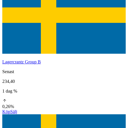
Lagercrantz Group B
Senast
234,40
1 dag %
0,26%
Köp
Sälj