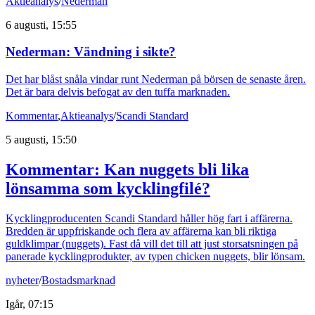
Aktieanalys
/
Nederman
6 augusti, 15:55
Nederman: Vändning i sikte?
Det har blåst snåla vindar runt Nederman på börsen de senaste åren.
Det är bara delvis befogat av den tuffa marknaden.
Kommentar
,
Aktieanalys
/
Scandi Standard
5 augusti, 15:50
Kommentar: Kan nuggets bli lika
lönsamma som kycklingfilé?
Kycklingproducenten Scandi Standard håller hög fart i affärerna.
Bredden är uppfriskande och flera av affärerna kan bli riktiga
guldklimpar (nuggets). Fast då vill det till att just storsatsningen på
panerade kycklingprodukter, av typen chicken nuggets, blir lönsam.
nyheter
/
Bostadsmarknad
Igår, 07:15