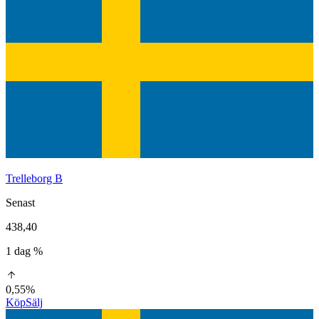
Trelleborg B
Senast
438,40
1 dag %
0,55%
Köp
Sälj