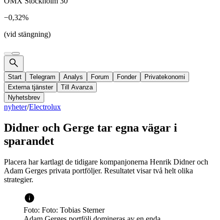
OMX Stockholm 30
−0,32%
(vid stängning)
Start
Telegram
Analys
Forum
Fonder
Privatekonomi
Externa tjänster
Till Avanza
Nyhetsbrev
nyheter
/
Electrolux
Didner och Gerge tar egna vägar i
sparandet
Placera har kartlagt de tidigare kompanjonerna Henrik Didner och
Adam Gerges privata portföljer. Resultatet visar två helt olika
strategier.
Foto: Foto: Tobias Sterner
Adam Gerges portfölj domineras av en enda