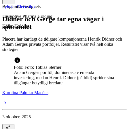
Borglanda Fastighets
nyheter
/
Electrolux
Disruptive Pharma Holding
Didner och Gerge tar egna vägar i
sparandet
Källa: Holdings
Placera har kartlagt de tidigare kompanjonerna Henrik Didner och
Adam Gerges privata portföljer. Resultatet visar två helt olika
strategier.
Foto: Foto: Tobias Sterner
Adam Gerges portfölj domineras av en enda
investering, medan Henrik Didner (på bild) sprider sina
tillgångar betydligt bredare.
Karolina Palutko Macéus
3 oktober, 2025