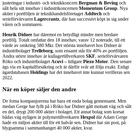
justeringar i industri- och teknikkoncern
Bergman & Beving
och
sålt hela sitt innehav i industrikoncernen
Momentum Group
. Nya
aktier i portföljen är teknikhandelsföretaget
Addtech
och
serieförvärvaren
Lagercrantz
, där han successivt köpt in sig under
våren och sommaren.
Henrik Didner
har däremot en betydligt mindre men bredare
portfölj. Totalt omfattar den 18 innehav, varav 12 noterade, till ett
värde av omkring 580 Mkr. Det största innehavet hos Didner är
industribolaget
Trelleborg
, som ensamt står för 40% av portföljen.
Andra större innehav är kullagertillverkaren
SKF
, serieförvärvaren
Röko och industribolaget
Acuvi –
tidigare
Piezo Motor
. Den senare
ägs via en kapitalförsäkring och är därför svår att följa exakt. Enligt
ägardatabasen
Holdings
har det innehavet inte kunnat verifieras sen
2022.
När en köper säljer den andre
De forna kompanjorerna har bara ett enda bolag gemensamt. Men
medan Gerge har fyllt på i Röko har Didner gått motsatt väg och sålt
en del, drygt 200 000 aktier i bolaget. Ett annat bolag som korsat
bådas väg nyligen är polymertillverkaren
Hexpol
där Adam Gerge
hade en miljon aktier till för ett halvår sen. Didner har sin post, på
blygsamma i sammanhanget 40 000 aktier, kvar.