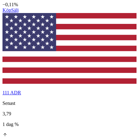
−0,11%
Köp
Sälj
111 ADR
Senast
3,79
1 dag %