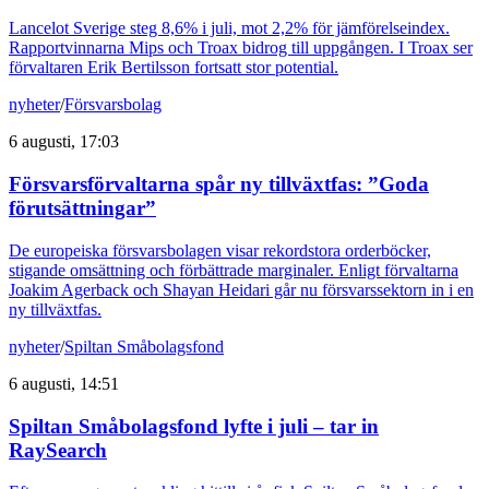
Lancelot Sverige steg 8,6% i juli, mot 2,2% för jämförelseindex.
Rapportvinnarna Mips och Troax bidrog till uppgången. I Troax ser
förvaltaren Erik Bertilsson fortsatt stor potential.
nyheter
/
Försvarsbolag
6 augusti, 17:03
Försvarsförvaltarna spår ny tillväxtfas: ”Goda
förutsättningar”
De europeiska försvarsbolagen visar rekordstora orderböcker,
stigande omsättning och förbättrade marginaler. Enligt förvaltarna
Joakim Agerback och Shayan Heidari går nu försvarssektorn in i en
ny tillväxtfas.
nyheter
/
Spiltan Småbolagsfond
6 augusti, 14:51
Spiltan Småbolagsfond lyfte i juli – tar in
RaySearch