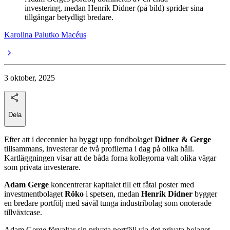
investering, medan Henrik Didner (på bild) sprider sina
tillgångar betydligt bredare.
Karolina Palutko Macéus
3 oktober, 2025
Dela
Efter att i decennier ha byggt upp fondbolaget
Didner & Gerge
tillsammans, investerar de två profilerna i dag på olika håll.
Kartläggningen visar att de båda forna kollegorna valt olika vägar
som privata investerare.
Adam Gerge
koncentrerar kapitalet till ett fåtal poster med
investmentbolaget
Röko
i spetsen, medan
Henrik Didner
bygger
en bredare portfölj med såväl tunga industribolag som onoterade
tillväxtcase.
Adam Gerge förvaltar sin privata portfölj via det privata bolaget