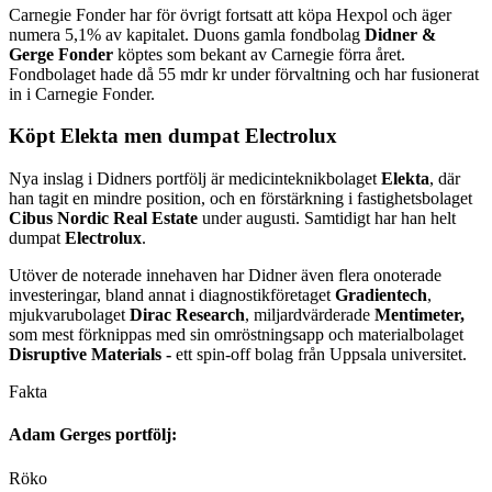
Carnegie Fonder har för övrigt fortsatt att köpa Hexpol och äger
numera 5,1% av kapitalet. Duons gamla fondbolag
Didner &
Gerge Fonder
köptes som bekant av Carnegie förra året.
Fondbolaget hade då 55 mdr kr under förvaltning och har fusionerat
in i Carnegie Fonder.
Köpt Elekta men dumpat Electrolux
Nya inslag i Didners portfölj är medicinteknikbolaget
Elekta
, där
han tagit en mindre position, och en förstärkning i fastighetsbolaget
Cibus Nordic Real Estate
under augusti. Samtidigt har han helt
dumpat
Electrolux
.
Utöver de noterade innehaven har Didner även flera onoterade
investeringar, bland annat i diagnostikföretaget
Gradientech
,
mjukvarubolaget
Dirac Research
, miljardvärderade
Mentimeter,
som mest förknippas med sin omröstningsapp och materialbolaget
Disruptive Materials -
ett spin-off bolag från Uppsala universitet.
Fakta
Adam Gerges portfölj:
Röko