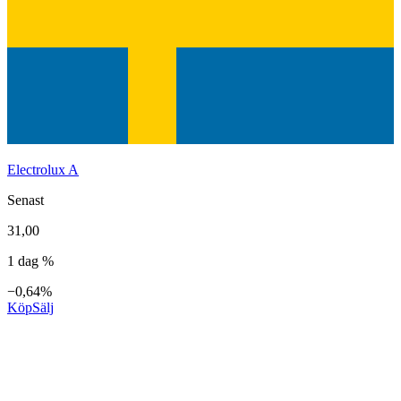
Electrolux A
Senast
31,00
1 dag %
−0,64%
Köp
Sälj