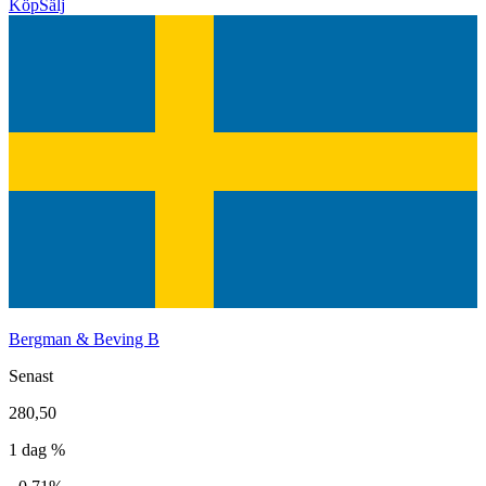
Köp
Sälj
Bergman & Beving B
Senast
280,50
1 dag %