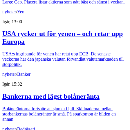
Large Cap. Placera listar aktierna som gått bäst och sämst i veckan.
nyheter
/
Yen
Igår, 13:00
USA rycker ut för yenen – och retar upp
Europa
USA:s ingripande för yenen har retat upp ECB. De senaste
veckorna har den japanska valutan förvandlat valutamarknaden till
storpolitik.
nyheter
/
Banker
Igår, 15:32
Bankerna med lägst bolåneränta
Bolåneräntorna fortsatte att sjunka i juli. Skillnaderna mellan
storbankernas bolåneräntor är små. På sparkonton är bilden en
annan.
nyheter
/
Bedrägeri