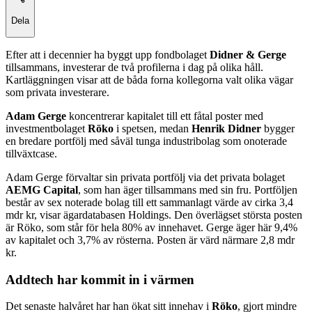
Dela
Efter att i decennier ha byggt upp fondbolaget
Didner & Gerge
tillsammans, investerar de två profilerna i dag på olika håll.
Kartläggningen visar att de båda forna kollegorna valt olika vägar
som privata investerare.
Adam Gerge
koncentrerar kapitalet till ett fåtal poster med
investmentbolaget
Röko
i spetsen, medan
Henrik Didner
bygger
en bredare portfölj med såväl tunga industribolag som onoterade
tillväxtcase.
Adam Gerge förvaltar sin privata portfölj via det privata bolaget
AEMG Capital
, som han äger tillsammans med sin fru. Portföljen
består av sex noterade bolag till ett sammanlagt värde av cirka 3,4
mdr kr, visar ägardatabasen Holdings. Den överlägset största posten
är Röko, som står för hela 80% av innehavet. Gerge äger här 9,4%
av kapitalet och 3,7% av rösterna. Posten är värd närmare 2,8 mdr
kr.
Addtech har kommit in i värmen
Det senaste halvåret har han ökat sitt innehav i
Röko
, gjort mindre