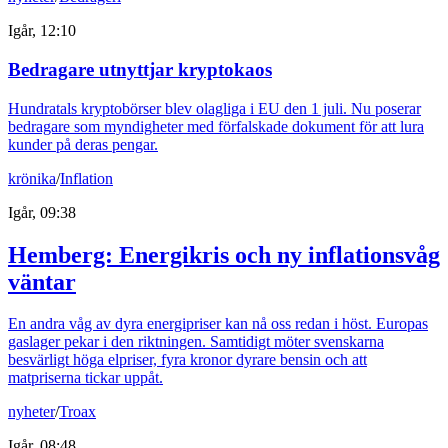
Igår, 12:10
Bedragare utnyttjar kryptokaos
Hundratals kryptobörser blev olagliga i EU den 1 juli. Nu poserar
bedragare som myndigheter med förfalskade dokument för att lura
kunder på deras pengar.
krönika
/
Inflation
Igår, 09:38
Hemberg: Energikris och ny inflationsvåg
väntar
En andra våg av dyra energipriser kan nå oss redan i höst. Europas
gaslager pekar i den riktningen. Samtidigt möter svenskarna
besvärligt höga elpriser, fyra kronor dyrare bensin och att
matpriserna tickar uppåt.
nyheter
/
Troax
Igår, 08:48