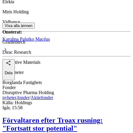
Hexpol
Elekta
Lagercrantz
Miris Holding
Vidhance
Visa alla ämnen
Onoterat:
Karolina Palutko Macéus
Gradientech
Dirac Research
Disruptive Materials
Mentimeter
Dela
Borglanda Fastighets
Fonder
Disruptive Pharma Holding
nyheter
,
fonder
/
Aktiefonder
Källa: Holdings
Igår, 15:58
Förvaltaren efter Troax rusning:
"Fortsatt stor potential"