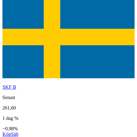
SKF B
Senast
261,60
1 dag %
−0,98%
Köp
Sälj