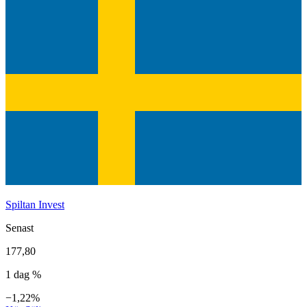
Spiltan Invest
Senast
177,80
1 dag %
−1,22%