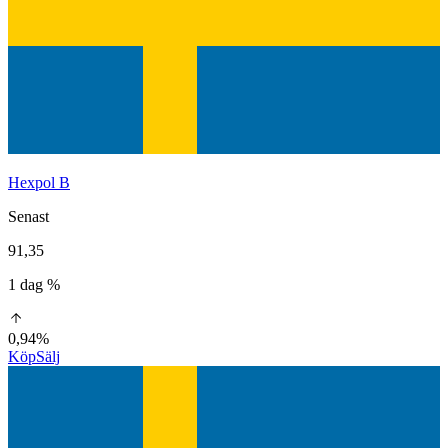
Hexpol B
Senast
91,35
1 dag %
0,94%
Köp
Sälj