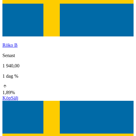
Röko B
Senast
1 940,00
1 dag %
1,89%
Köp
Sälj