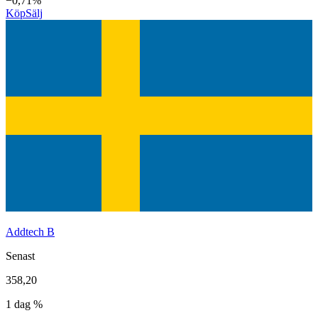
−0,71%
Köp
Sälj
Addtech B
Senast
358,20
1 dag %