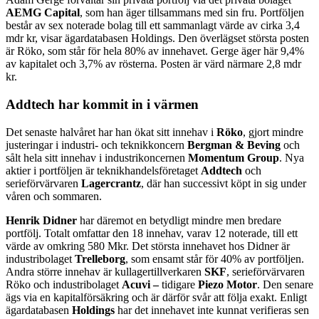
AEMG Capital
, som han äger tillsammans med sin fru. Portföljen
består av sex noterade bolag till ett sammanlagt värde av cirka 3,4
mdr kr, visar ägardatabasen Holdings. Den överlägset största posten
är Röko, som står för hela 80% av innehavet. Gerge äger här 9,4%
av kapitalet och 3,7% av rösterna. Posten är värd närmare 2,8 mdr
kr.
Addtech har kommit in i värmen
Det senaste halvåret har han ökat sitt innehav i
Röko
, gjort mindre
justeringar i industri- och teknikkoncern
Bergman & Beving
och
sålt hela sitt innehav i industrikoncernen
Momentum Group
. Nya
aktier i portföljen är teknikhandelsföretaget
Addtech
och
serieförvärvaren
Lagercrantz
, där han successivt köpt in sig under
våren och sommaren.
Henrik Didner
har däremot en betydligt mindre men bredare
portfölj. Totalt omfattar den 18 innehav, varav 12 noterade, till ett
värde av omkring 580 Mkr. Det största innehavet hos Didner är
industribolaget
Trelleborg
, som ensamt står för 40% av portföljen.
Andra större innehav är kullagertillverkaren
SKF
, serieförvärvaren
Röko och industribolaget
Acuvi –
tidigare
Piezo Motor
. Den senare
ägs via en kapitalförsäkring och är därför svår att följa exakt. Enligt
ägardatabasen
Holdings
har det innehavet inte kunnat verifieras sen