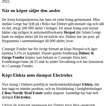
2022.
När en köper säljer den andre
De forna kompanjorerna har bara ett enda bolag gemensamt. Men
medan Gerge har fyllt på i Röko har Didner gått motsatt väg och sålt
en del, drygt 200 000 aktier i bolaget. Ett annat bolag som korsat
bådas väg nyligen är polymertillverkaren
Hexpol
där Adam Gerge
hade en miljon aktier till för ett halvår sen. Didner har sin post, på
blygsamma i sammanhanget 40 000 aktier, kvar.
Carnegie Fonder har för övrigt fortsatt att köpa Hexpol och äger
numera 5,1% av kapitalet. Duons gamla fondbolag
Didner &
Gerge Fonder
köptes som bekant av Carnegie förra året.
Fondbolaget hade då 55 mdr kr under förvaltning och har fusionerat
in i Carnegie Fonder.
Köpt Elekta men dumpat Electrolux
Nya inslag i Didners portfölj är medicinteknikbolaget
Elekta
, där
han tagit en mindre position, och en förstärkning i fastighetsbolaget
Cibus Nordic Real Estate
under augusti. Samtidigt har han helt
dumpat
Electrolux
.
Utöver de noterade innehaven har Didner även flera onoterade