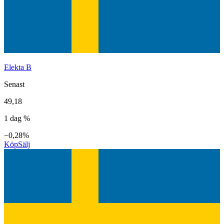
Elekta B
Senast
49,18
1 dag %
−0,28%
Köp
Sälj