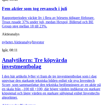
Fem aktier som tog revansch i juli
Rapportperioden väckte liv i flera av börsens tidigare förlorare.
Troax rusade 37% under juli, medan Hexpol, Billerud och BE
Group steg mellan 18 till 23%.
Aktieanalys
nyheter
,
Aktieanalys
/
Investor
Igår, 08:11
Analytikern: Tre köpvärda
investmentbolag
I den här artikeln lyfter vi fram de tre investmentbolag som i dag
uppvisar den starkaste tekniska bilden enligt vår nya Investtech
Score, som sammanfattar den tekniska bedömningen av en aktie på
en skala från –100 till +100, där högre värden indikerar en starkare
köpsignal och lägre värden en starkare säljsignal enligt Investtechs
algoritmer.