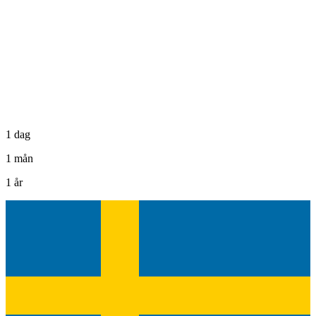
1 dag
1 mån
1 år