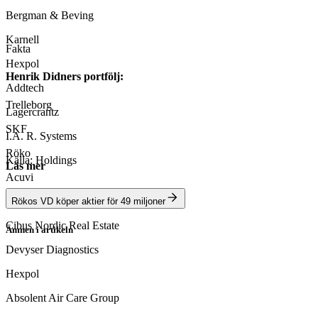
Bergman & Beving
Karnell
Fakta
Hexpol
Henrik Didners portfölj:
Addtech
Trelleborg
Lagercrantz
SKF
I.A. R. Systems
Röko
Källa: Holdings
Läs mer
Acuvi
Spiltan Invest
Rökos VD köper aktier för 49 miljoner
Cibus Nordic Real Estate
Ämnen i artikeln
Electrolux
Devyser Diagnostics
Elekta
Hexpol
Röko
Absolent Air Care Group