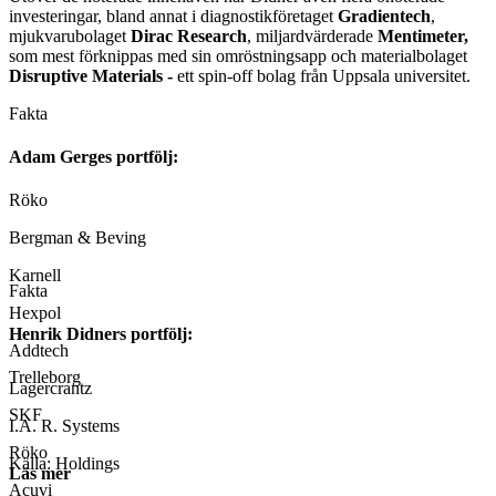
investeringar, bland annat i diagnostikföretaget
Gradientech
,
mjukvarubolaget
Dirac Research
, miljardvärderade
Mentimeter,
som mest förknippas med sin omröstningsapp och materialbolaget
Disruptive Materials -
ett spin-off bolag från Uppsala universitet.
Fakta
Adam Gerges portfölj:
Röko
Bergman & Beving
Karnell
Fakta
Hexpol
Henrik Didners portfölj:
Addtech
Trelleborg
Lagercrantz
SKF
I.A. R. Systems
Röko
Källa: Holdings
Läs mer
Acuvi