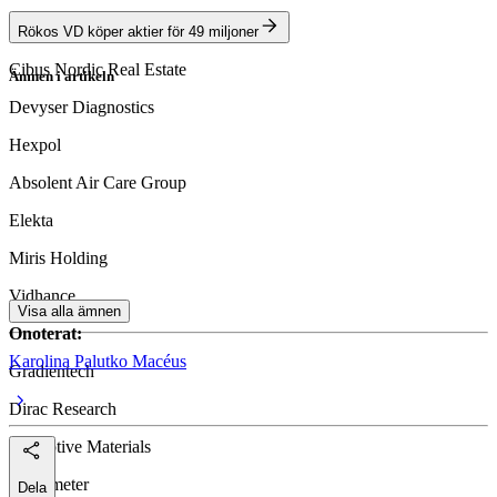
Spiltan Invest
Rökos VD köper aktier för 49 miljoner
Cibus Nordic Real Estate
Ämnen i artikeln
Electrolux
Devyser Diagnostics
Elekta
Hexpol
Röko
Absolent Air Care Group
Hexpol
Elekta
Lagercrantz
Miris Holding
Vidhance
Visa alla ämnen
Onoterat:
Karolina Palutko Macéus
Gradientech
Dirac Research
Disruptive Materials
Mentimeter
Dela