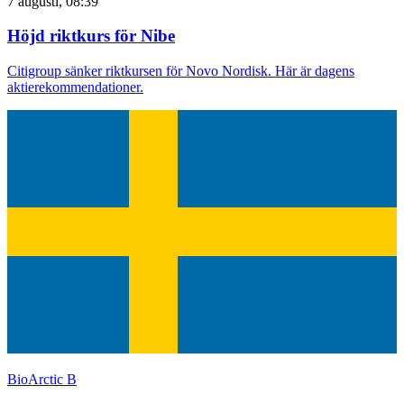
7 augusti, 08:39
Höjd riktkurs för Nibe
Citigroup sänker riktkursen för Novo Nordisk. Här är dagens
aktierekommendationer.
BioArctic B