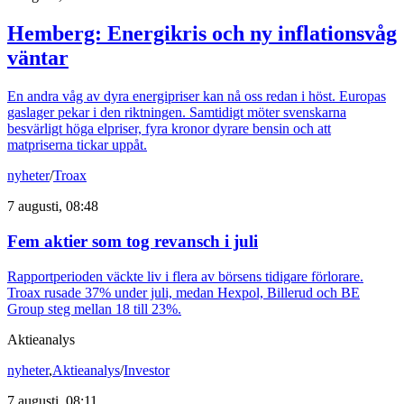
Hemberg: Energikris och ny inflationsvåg
väntar
En andra våg av dyra energipriser kan nå oss redan i höst. Europas
gaslager pekar i den riktningen. Samtidigt möter svenskarna
besvärligt höga elpriser, fyra kronor dyrare bensin och att
matpriserna tickar uppåt.
nyheter
/
Troax
7 augusti, 08:48
Fem aktier som tog revansch i juli
Rapportperioden väckte liv i flera av börsens tidigare förlorare.
Troax rusade 37% under juli, medan Hexpol, Billerud och BE
Group steg mellan 18 till 23%.
Aktieanalys
nyheter
,
Aktieanalys
/
Investor
7 augusti, 08:11