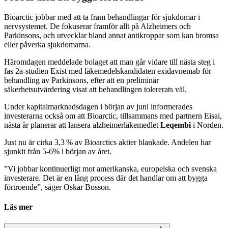
Bioarctic jobbar med att ta fram behandlingar för sjukdomar i
nervsystemet. De fokuserar framför allt på Alzheimers och
Parkinsons, och utvecklar bland annat antikroppar som kan bromsa
eller påverka sjukdomarna.
Häromdagen meddelade bolaget att man går vidare till nästa steg i
fas 2a-studien Exist med läkemedelskandidaten exidavnemab för
behandling av Parkinsons, efter att en preliminär
säkerhetsutvärdering visat att behandlingen tolererats väl.
Under kapitalmarknadsdagen i början av juni informerades
investerarna också om att Bioarctic, tillsammans med partnern Eisai,
nästa år planerar att lansera alzheimerläkemedlet
Leqembi
i Norden.
Just nu är cirka 3,3 % av Bioarctics aktier blankade. Andelen har
sjunkit från 5-6% i början av året.
”Vi jobbar kontinuerligt mot amerikanska, europeiska och svenska
investerare. Det är en lång process där det handlar om att bygga
förtroende”, säger Oskar Bosson.
Läs mer