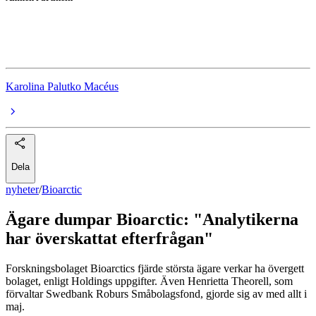
Bioarctic
Swedbank Robur Småbolagsfond Sverige A
Karolina Palutko Macéus
Dela
nyheter
/
Bioarctic
Ägare dumpar Bioarctic: "Analytikerna
har överskattat efterfrågan"
Forskningsbolaget Bioarctics fjärde största ägare verkar ha övergett
bolaget, enligt Holdings uppgifter. Även Henrietta Theorell, som
förvaltar Swedbank Roburs Småbolagsfond, gjorde sig av med allt i
maj.