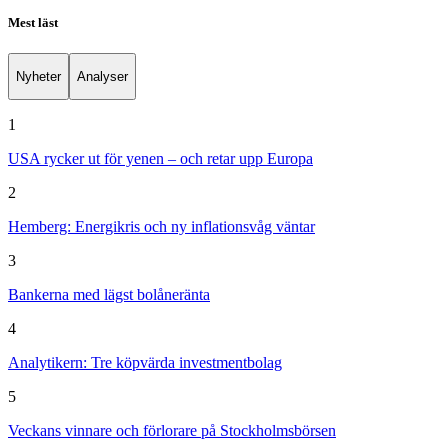
Mest läst
Nyheter
Analyser
1
USA rycker ut för yenen – och retar upp Europa
2
Hemberg: Energikris och ny inflationsvåg väntar
3
Bankerna med lägst bolåneränta
4
Analytikern: Tre köpvärda investmentbolag
5
Veckans vinnare och förlorare på Stockholmsbörsen