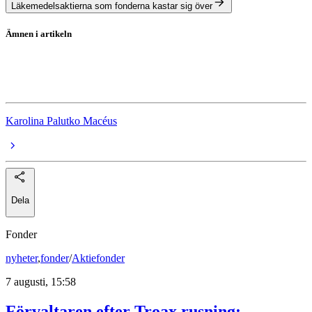
Läkemedelsaktierna som fonderna kastar sig över
Ämnen i artikeln
Bioarctic
Swedbank Robur Småbolagsfond Sverige A
Karolina Palutko Macéus
Dela
Fonder
nyheter
,
fonder
/
Aktiefonder
7 augusti, 15:58
Förvaltaren efter Troax rusning: