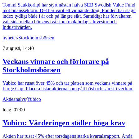
Tommi Saukkoriipi har styrt nästan halva SEB Swedish Value Fund
mot finanssektorn. Det har varit ett vinnande drag. Fonden har slagit
index tydligt både i år och på längre sikt. Samtidigt har förvaltaren
valt sida mellan börsens två stora maktbolag - Investor och
Industrivärden.
nyheter
/
Stockholmsbörsen
7 augusti, 14:40
Veckans vinnare och förlorare på
Stockholmsbörsen
Yubico har rusat över 45% och tar platsen som veckans vinnare på
Large Cap. Placera listar aktierna som gått bäst och sämst i veckan.
Aktieanalys
/
Yubico
Idag, 07:00
Yubico: Värderingen ställer höga krav
Aktien har rusat 45% efter torsdagens starka kvartalsrapport. Ändå