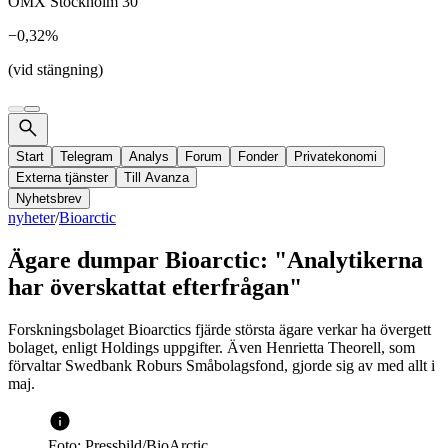
OMX Stockholm 30
−0,32%
(vid stängning)
Start
Telegram
Analys
Forum
Fonder
Privatekonomi
Externa tjänster
Till Avanza
Nyhetsbrev
nyheter
/
Bioarctic
Ägare dumpar Bioarctic: "Analytikerna
har överskattat efterfrågan"
Forskningsbolaget Bioarctics fjärde största ägare verkar ha övergett
bolaget, enligt Holdings uppgifter. Även Henrietta Theorell, som
förvaltar Swedbank Roburs Småbolagsfond, gjorde sig av med allt i
maj.
Foto: Pressbild/BioArctic