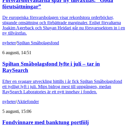
Försvarsförvaltarna spår ny tillväxtfas: ”Goda
förutsättningar”
De europeiska försvarsbolagen visar rekordstora orderböcker,
stigande omsättning och förbättrade marginaler. Enligt förvaltarna
Joakim Agerback och Shayan Heidari går nu försvarssektorn in i en
ny tillväxtfas.
nyheter
/
Spiltan Småbolagsfond
6 augusti, 14:51
Spiltan Småbolagsfond lyfte i juli – tar in
RaySearch
Efter en svagare utveckling hittills i år fick Spiltan Småbolagsfond
ett tydligt lyft i juli. Mips bidrog mest till uppgången, medan
RaySearch Laboratories är ett nytt innehav i fonden.
nyheter
/
Aktiefonder
5 augusti, 15:06
Fondvinnare med banktung portfölj