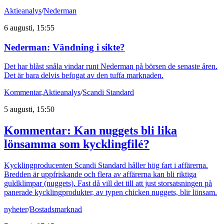
Aktieanalys
/
Nederman
6 augusti, 15:55
Nederman: Vändning i sikte?
Det har blåst snåla vindar runt Nederman på börsen de senaste åren.
Det är bara delvis befogat av den tuffa marknaden.
Kommentar
,
Aktieanalys
/
Scandi Standard
5 augusti, 15:50
Kommentar: Kan nuggets bli lika
lönsamma som kycklingfilé?
Kycklingproducenten Scandi Standard håller hög fart i affärerna.
Bredden är uppfriskande och flera av affärerna kan bli riktiga
guldklimpar (nuggets). Fast då vill det till att just storsatsningen på
panerade kycklingprodukter, av typen chicken nuggets, blir lönsam.
nyheter
/
Bostadsmarknad