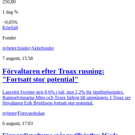
250,80
1 dag %
−0,05%
Köp
Sälj
Fonder
nyheter
,
fonder
/
Aktiefonder
7 augusti, 15:58
Förvaltaren efter Troax rusning:
"Fortsatt stor potential"
Lancelot Sverige steg 8,6% i juli, mot 2,2% för jämförelseindex.
Rapportvinnarna Mips och Troax bidrog till uppgången. I Troax ser
förvaltaren Erik Bertilsson fortsatt stor potential.
nyheter
/
Försvarsbolag
6 augusti, 17:03