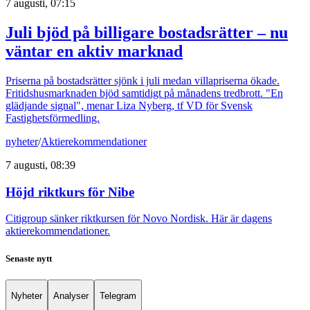
7 augusti, 07:15
Juli bjöd på billigare bostadsrätter – nu
väntar en aktiv marknad
Priserna på bostadsrätter sjönk i juli medan villapriserna ökade.
Fritidshusmarknaden bjöd samtidigt på månadens tredbrott. "En
glädjande signal", menar Liza Nyberg, tf VD för Svensk
Fastighetsförmedling.
nyheter
/
Aktierekommendationer
7 augusti, 08:39
Höjd riktkurs för Nibe
Citigroup sänker riktkursen för Novo Nordisk. Här är dagens
aktierekommendationer.
Senaste nytt
Nyheter
Analyser
Telegram