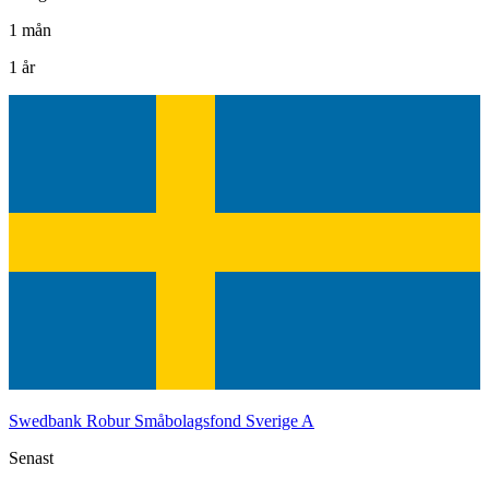
1 mån
1 år
Swedbank Robur Småbolagsfond Sverige A
Senast