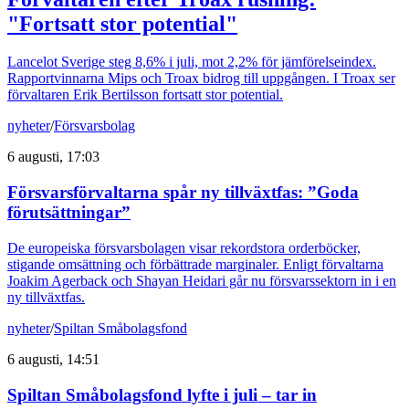
"Fortsatt stor potential"
Lancelot Sverige steg 8,6% i juli, mot 2,2% för jämförelseindex.
Rapportvinnarna Mips och Troax bidrog till uppgången. I Troax ser
förvaltaren Erik Bertilsson fortsatt stor potential.
nyheter
/
Försvarsbolag
6 augusti, 17:03
Försvarsförvaltarna spår ny tillväxtfas: ”Goda
förutsättningar”
De europeiska försvarsbolagen visar rekordstora orderböcker,
stigande omsättning och förbättrade marginaler. Enligt förvaltarna
Joakim Agerback och Shayan Heidari går nu försvarssektorn in i en
ny tillväxtfas.
nyheter
/
Spiltan Småbolagsfond
6 augusti, 14:51
Spiltan Småbolagsfond lyfte i juli – tar in