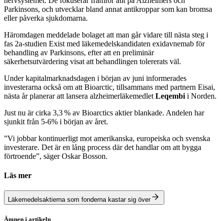
nervsystemet. De fokuserar framför allt på Alzheimers och
Parkinsons, och utvecklar bland annat antikroppar som kan bromsa
eller påverka sjukdomarna.
Häromdagen meddelade bolaget att man går vidare till nästa steg i
fas 2a-studien Exist med läkemedelskandidaten exidavnemab för
behandling av Parkinsons, efter att en preliminär
säkerhetsutvärdering visat att behandlingen tolererats väl.
Under kapitalmarknadsdagen i början av juni informerades
investerarna också om att Bioarctic, tillsammans med partnern Eisai,
nästa år planerar att lansera alzheimerläkemedlet
Leqembi
i Norden.
Just nu är cirka 3,3 % av Bioarctics aktier blankade. Andelen har
sjunkit från 5-6% i början av året.
”Vi jobbar kontinuerligt mot amerikanska, europeiska och svenska
investerare. Det är en lång process där det handlar om att bygga
förtroende”, säger Oskar Bosson.
Läs mer
Läkemedelsaktierna som fonderna kastar sig över
Ämnen i artikeln