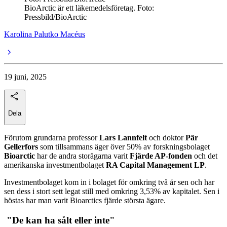
BioArctic är ett läkemedelsföretag. Foto:
Pressbild/BioArctic
Karolina Palutko Macéus
19 juni, 2025
Dela
Förutom grundarna professor
Lars Lannfelt
och doktor
Pär
Gellerfors
som tillsammans äger över 50% av forskningsbolaget
Bioarctic
har de andra storägarna varit
Fjärde AP-fonden
och det
amerikanska investmentbolaget
RA Capital Management LP
.
Investmentbolaget kom in i bolaget för omkring två år sen och har
sen dess i stort sett legat still med omkring 3,53% av kapitalet. Sen i
höstas har man varit Bioarctics fjärde största ägare.
"De kan ha sålt eller inte"