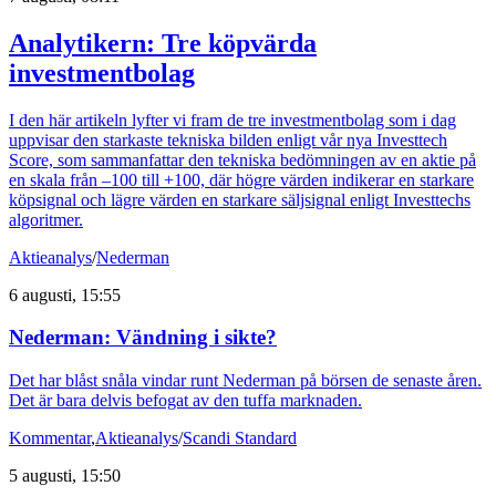
Analytikern: Tre köpvärda
investmentbolag
I den här artikeln lyfter vi fram de tre investmentbolag som i dag
uppvisar den starkaste tekniska bilden enligt vår nya Investtech
Score, som sammanfattar den tekniska bedömningen av en aktie på
en skala från –100 till +100, där högre värden indikerar en starkare
köpsignal och lägre värden en starkare säljsignal enligt Investtechs
algoritmer.
Aktieanalys
/
Nederman
6 augusti, 15:55
Nederman: Vändning i sikte?
Det har blåst snåla vindar runt Nederman på börsen de senaste åren.
Det är bara delvis befogat av den tuffa marknaden.
Kommentar
,
Aktieanalys
/
Scandi Standard
5 augusti, 15:50