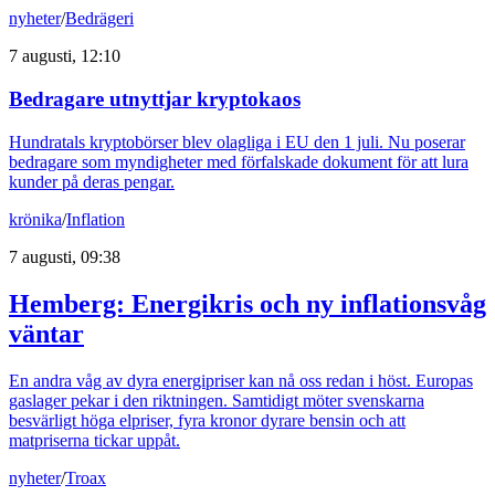
nyheter
/
Bedrägeri
7 augusti, 12:10
Bedragare utnyttjar kryptokaos
Hundratals kryptobörser blev olagliga i EU den 1 juli. Nu poserar
bedragare som myndigheter med förfalskade dokument för att lura
kunder på deras pengar.
krönika
/
Inflation
7 augusti, 09:38
Hemberg: Energikris och ny inflationsvåg
väntar
En andra våg av dyra energipriser kan nå oss redan i höst. Europas
gaslager pekar i den riktningen. Samtidigt möter svenskarna
besvärligt höga elpriser, fyra kronor dyrare bensin och att
matpriserna tickar uppåt.
nyheter
/
Troax