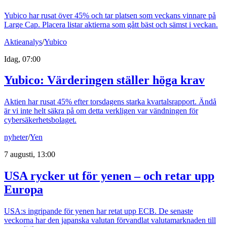
Yubico har rusat över 45% och tar platsen som veckans vinnare på
Large Cap. Placera listar aktierna som gått bäst och sämst i veckan.
Aktieanalys
/
Yubico
Idag, 07:00
Yubico: Värderingen ställer höga krav
Aktien har rusat 45% efter torsdagens starka kvartalsrapport. Ändå
är vi inte helt säkra på om detta verkligen var vändningen för
cybersäkerhetsbolaget.
nyheter
/
Yen
7 augusti, 13:00
USA rycker ut för yenen – och retar upp
Europa
USA:s ingripande för yenen har retat upp ECB. De senaste
veckorna har den japanska valutan förvandlat valutamarknaden till