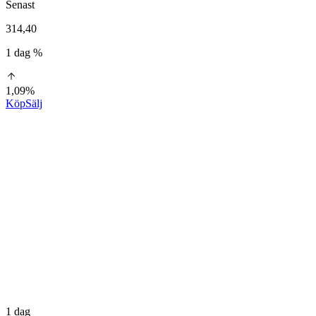
Senast
314,40
1 dag %
1,09%
Köp
Sälj
1 dag