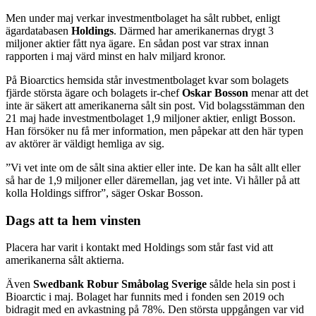
Men under maj verkar investmentbolaget ha sålt rubbet, enligt
ägardatabasen
Holdings
. Därmed har amerikanernas drygt 3
miljoner aktier fått nya ägare. En sådan post var strax innan
rapporten i maj värd minst en halv miljard kronor.
På Bioarctics hemsida står investmentbolaget kvar som bolagets
fjärde största ägare och bolagets ir-chef
Oskar Bosson
menar att det
inte är säkert att amerikanerna sålt sin post. Vid bolagsstämman den
21 maj hade investmentbolaget 1,9 miljoner aktier, enligt Bosson.
Han försöker nu få mer information, men påpekar att den här typen
av aktörer är väldigt hemliga av sig.
”Vi vet inte om de sålt sina aktier eller inte. De kan ha sålt allt eller
så har de 1,9 miljoner eller däremellan, jag vet inte. Vi håller på att
kolla Holdings siffror”, säger Oskar Bosson.
Dags att ta hem vinsten
Placera har varit i kontakt med Holdings som står fast vid att
amerikanerna sålt aktierna.
Även
Swedbank Robur Småbolag
Sverige
sålde hela sin post i
Bioarctic i maj. Bolaget har funnits med i fonden sen 2019 och
bidragit med en avkastning på 78%. Den största uppgången var vid