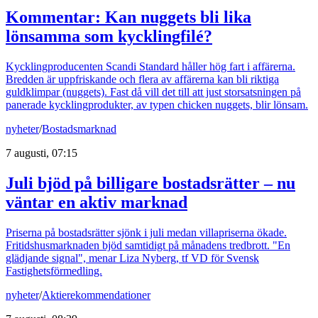
Kommentar: Kan nuggets bli lika
lönsamma som kycklingfilé?
Kycklingproducenten Scandi Standard håller hög fart i affärerna.
Bredden är uppfriskande och flera av affärerna kan bli riktiga
guldklimpar (nuggets). Fast då vill det till att just storsatsningen på
panerade kycklingprodukter, av typen chicken nuggets, blir lönsam.
nyheter
/
Bostadsmarknad
7 augusti, 07:15
Juli bjöd på billigare bostadsrätter – nu
väntar en aktiv marknad
Priserna på bostadsrätter sjönk i juli medan villapriserna ökade.
Fritidshusmarknaden bjöd samtidigt på månadens tredbrott. "En
glädjande signal", menar Liza Nyberg, tf VD för Svensk
Fastighetsförmedling.
nyheter
/
Aktierekommendationer