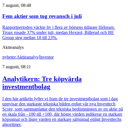
7 augusti, 08:48
Fem aktier som tog revansch i juli
Rapportperioden väckte liv i flera av börsens tidigare förlorare.
Troax rusade 37% under juli, medan Hexpol, Billerud och BE
Group steg mellan 18 till 23%.
Aktieanalys
nyheter
,
Aktieanalys
/
Investor
7 augusti, 08:11
Analytikern: Tre köpvärda
investmentbolag
I den här artikeln lyfter vi fram de tre investmentbolag som i dag
uppvisar den starkaste tekniska bilden enligt vår nya Investtech
Score, som sammanfattar den tekniska bedömningen av en aktie på
en skala från –100 till +100, där högre värden indikerar en starkare
köpsignal och lägre värden en starkare säljsignal enligt Investtechs
algoritmer.