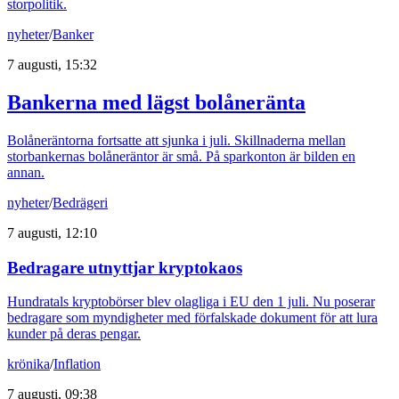
storpolitik.
nyheter
/
Banker
7 augusti, 15:32
Bankerna med lägst bolåneränta
Bolåneräntorna fortsatte att sjunka i juli. Skillnaderna mellan
storbankernas bolåneräntor är små. På sparkonton är bilden en
annan.
nyheter
/
Bedrägeri
7 augusti, 12:10
Bedragare utnyttjar kryptokaos
Hundratals kryptobörser blev olagliga i EU den 1 juli. Nu poserar
bedragare som myndigheter med förfalskade dokument för att lura
kunder på deras pengar.
krönika
/
Inflation
7 augusti, 09:38