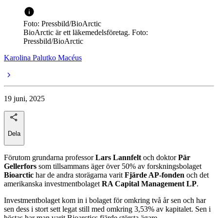
Foto: Pressbild/BioArctic
BioArctic är ett läkemedelsföretag. Foto:
Pressbild/BioArctic
Karolina Palutko Macéus
19 juni, 2025
Dela
Förutom grundarna professor
Lars Lannfelt
och doktor
Pär
Gellerfors
som tillsammans äger över 50% av forskningsbolaget
Bioarctic
har de andra storägarna varit
Fjärde AP-fonden
och det
amerikanska investmentbolaget
RA Capital Management LP
.
Investmentbolaget kom in i bolaget för omkring två år sen och har
sen dess i stort sett legat still med omkring 3,53% av kapitalet. Sen i
höstas har man varit Bioarctics fjärde största ägare.