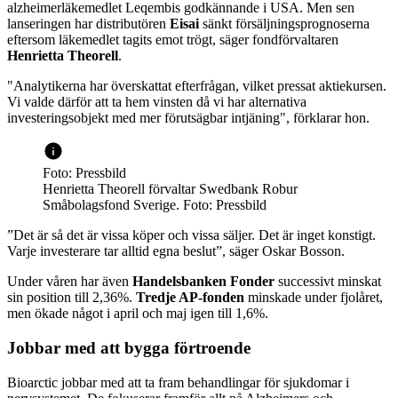
alzheimerläkemedlet Leqembis godkännande i USA. Men sen
lanseringen har distributören
Eisai
sänkt försäljningsprognoserna
eftersom läkemedlet tagits emot trögt, säger fondförvaltaren
Henrietta Theorell
.
"Analytikerna har överskattat efterfrågan, vilket pressat aktiekursen.
Vi valde därför att ta hem vinsten då vi har alternativa
investeringsobjekt med mer förutsägbar intjäning", förklarar hon.
Foto: Pressbild
Henrietta Theorell förvaltar Swedbank Robur
Småbolagsfond Sverige. Foto: Pressbild
”Det är så det är vissa köper och vissa säljer. Det är inget konstigt.
Varje investerare tar alltid egna beslut”, säger Oskar Bosson.
Under våren har även
Handelsbanken Fonder
successivt minskat
sin position till 2,36%.
Tredje AP-fonden
minskade under fjolåret,
men ökade något i april och maj igen till 1,6%.
Jobbar med att bygga förtroende
Bioarctic jobbar med att ta fram behandlingar för sjukdomar i