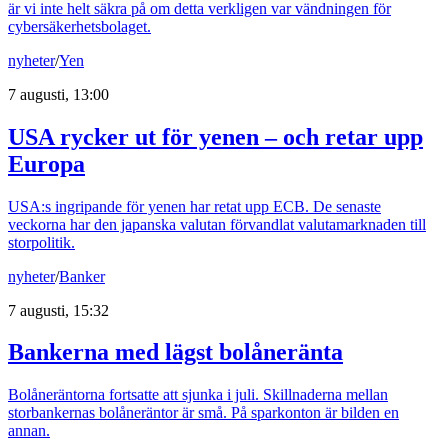
är vi inte helt säkra på om detta verkligen var vändningen för
cybersäkerhetsbolaget.
nyheter
/
Yen
7 augusti, 13:00
USA rycker ut för yenen – och retar upp
Europa
USA:s ingripande för yenen har retat upp ECB. De senaste
veckorna har den japanska valutan förvandlat valutamarknaden till
storpolitik.
nyheter
/
Banker
7 augusti, 15:32
Bankerna med lägst bolåneränta
Bolåneräntorna fortsatte att sjunka i juli. Skillnaderna mellan
storbankernas bolåneräntor är små. På sparkonton är bilden en
annan.