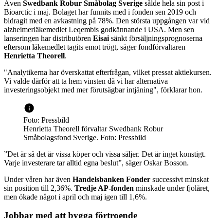
Även
Swedbank Robur Småbolag
Sverige
sålde hela sin post i
Bioarctic i maj. Bolaget har funnits med i fonden sen 2019 och
bidragit med en avkastning på 78%. Den största uppgången var vid
alzheimerläkemedlet Leqembis godkännande i USA. Men sen
lanseringen har distributören
Eisai
sänkt försäljningsprognoserna
eftersom läkemedlet tagits emot trögt, säger fondförvaltaren
Henrietta Theorell
.
"Analytikerna har överskattat efterfrågan, vilket pressat aktiekursen.
Vi valde därför att ta hem vinsten då vi har alternativa
investeringsobjekt med mer förutsägbar intjäning", förklarar hon.
Foto: Pressbild
Henrietta Theorell förvaltar Swedbank Robur
Småbolagsfond Sverige. Foto: Pressbild
”Det är så det är vissa köper och vissa säljer. Det är inget konstigt.
Varje investerare tar alltid egna beslut”, säger Oskar Bosson.
Under våren har även
Handelsbanken Fonder
successivt minskat
sin position till 2,36%.
Tredje AP-fonden
minskade under fjolåret,
men ökade något i april och maj igen till 1,6%.
Jobbar med att bygga förtroende