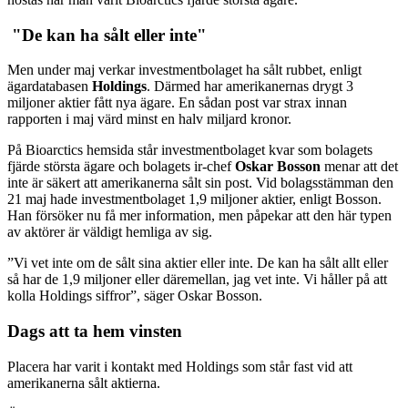
"De kan ha sålt eller inte"
Men under maj verkar investmentbolaget ha sålt rubbet, enligt
ägardatabasen
Holdings
. Därmed har amerikanernas drygt 3
miljoner aktier fått nya ägare. En sådan post var strax innan
rapporten i maj värd minst en halv miljard kronor.
På Bioarctics hemsida står investmentbolaget kvar som bolagets
fjärde största ägare och bolagets ir-chef
Oskar Bosson
menar att det
inte är säkert att amerikanerna sålt sin post. Vid bolagsstämman den
21 maj hade investmentbolaget 1,9 miljoner aktier, enligt Bosson.
Han försöker nu få mer information, men påpekar att den här typen
av aktörer är väldigt hemliga av sig.
”Vi vet inte om de sålt sina aktier eller inte. De kan ha sålt allt eller
så har de 1,9 miljoner eller däremellan, jag vet inte. Vi håller på att
kolla Holdings siffror”, säger Oskar Bosson.
Dags att ta hem vinsten
Placera har varit i kontakt med Holdings som står fast vid att
amerikanerna sålt aktierna.