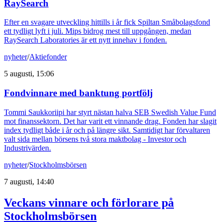
RaySearch
Efter en svagare utveckling hittills i år fick Spiltan Småbolagsfond
ett tydligt lyft i juli. Mips bidrog mest till uppgången, medan
RaySearch Laboratories är ett nytt innehav i fonden.
nyheter
/
Aktiefonder
5 augusti, 15:06
Fondvinnare med banktung portfölj
Tommi Saukkoriipi har styrt nästan halva SEB Swedish Value Fund
mot finanssektorn. Det har varit ett vinnande drag. Fonden har slagit
index tydligt både i år och på längre sikt. Samtidigt har förvaltaren
valt sida mellan börsens två stora maktbolag - Investor och
Industrivärden.
nyheter
/
Stockholmsbörsen
7 augusti, 14:40
Veckans vinnare och förlorare på
Stockholmsbörsen