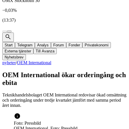
OMX Stockholm 30
−0,03%
(13:37)
Start
Telegram
Analys
Forum
Fonder
Privatekonomi
Externa tjänster
Till Avanza
Nyhetsbrev
nyheter
/
OEM International
OEM International ökar orderingång och
ebita
Teknikhandelsbolaget OEM International redovisar ökad omsättning
och orderingång under tredje kvartalet jämfört med samma period
året innan.
Foto: Pressbild
OEM International. Foto: Pressbild