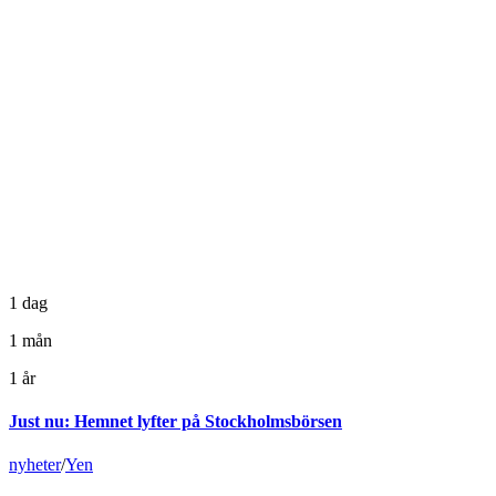
1 dag
1 mån
1 år
Just nu
:
Hemnet lyfter på Stockholmsbörsen
nyheter
/
Yen