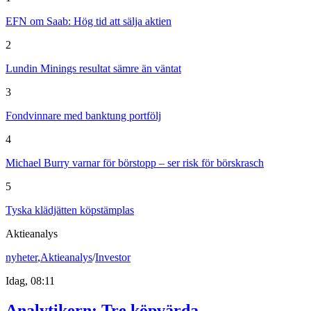
EFN om Saab: Hög tid att sälja aktien
2
Lundin Minings resultat sämre än väntat
3
Fondvinnare med banktung portfölj
4
Michael Burry varnar för börstopp – ser risk för börskrasch
5
Tyska klädjätten köpstämplas
Aktieanalys
nyheter
,
Aktieanalys
/
Investor
Idag, 08:11
Analytikern: Tre köpvärda