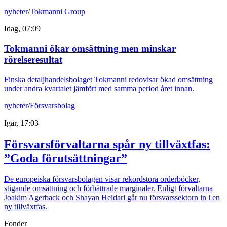
nyheter
/
Tokmanni Group
Idag, 07:09
Tokmanni ökar omsättning men minskar
rörelseresultat
Finska detaljhandelsbolaget Tokmanni redovisar ökad omsättning
under andra kvartalet jämfört med samma period året innan.
nyheter
/
Försvarsbolag
Igår, 17:03
Försvarsförvaltarna spår ny tillväxtfas:
”Goda förutsättningar”
De europeiska försvarsbolagen visar rekordstora orderböcker,
stigande omsättning och förbättrade marginaler. Enligt förvaltarna
Joakim Agerback och Shayan Heidari går nu försvarssektorn in i en
ny tillväxtfas.
Fonder