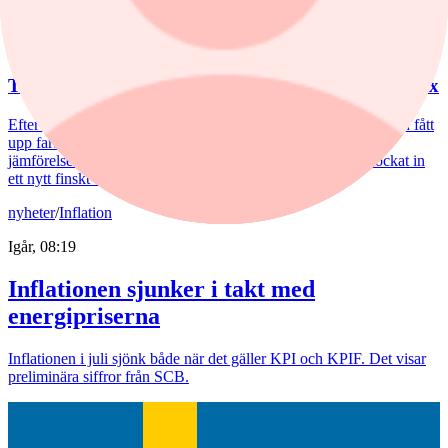
nyheter
/
Aktiefonder
5 augusti, 10:42
Theorells revansch – småbolagsfonden kör om index
Efter flera år av motvind har Henrietta Theorells småbolagsfond fått
upp farten. Under årets första sex månader slog fonden sitt
jämförelseindex med 5,6 procentenheter. Hon har också plockat in
ett nytt finskt bolag i portföljen.
nyheter
/
Inflation
Igår, 08:19
Inflationen sjunker i takt med
energipriserna
Inflationen i juli sjönk både när det gäller KPI och KPIF. Det visar
preliminära siffror från SCB.