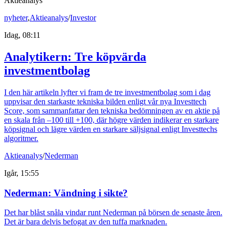
Aktieanalys
nyheter
,
Aktieanalys
/
Investor
Idag, 08:11
Analytikern: Tre köpvärda
investmentbolag
I den här artikeln lyfter vi fram de tre investmentbolag som i dag
uppvisar den starkaste tekniska bilden enligt vår nya Investtech
Score, som sammanfattar den tekniska bedömningen av en aktie på
en skala från –100 till +100, där högre värden indikerar en starkare
köpsignal och lägre värden en starkare säljsignal enligt Investtechs
algoritmer.
Aktieanalys
/
Nederman
Igår, 15:55
Nederman: Vändning i sikte?
Det har blåst snåla vindar runt Nederman på börsen de senaste åren.
Det är bara delvis befogat av den tuffa marknaden.