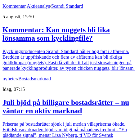
Kommentar
,
Aktieanalys
/
Scandi Standard
5 augusti, 15:50
Kommentar: Kan nuggets bli lika
lönsamma som kycklingfilé?
Kycklingproducenten Scandi Standard håller hög fart i affärerna.
Bredden är uppfriskande och flera av affärerna kan bli riktiga
guldklimpar (nuggets). Fast då vill det till att just storsatsningen på
panerade kycklingprodukter, av typen chicken nuggets, blir lönsam.
nyheter
/
Bostadsmarknad
Idag, 07:15
Juli bjöd på billigare bostadsrätter – nu
väntar en aktiv marknad
Priserna på bostadsrätter sjönk i juli medan villapriserna ökade.
Fritidshusmarknaden bjöd samtidigt på månadens tredbrott. "En
glädjande signal", menar Liza Nyberg, tf VD för Svensk