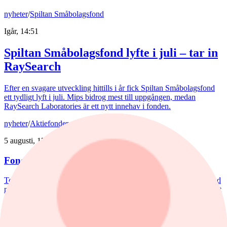
nyheter
/
Spiltan Småbolagsfond
Igår, 14:51
Spiltan Småbolagsfond lyfte i juli – tar in
RaySearch
Efter en svagare utveckling hittills i år fick Spiltan Småbolagsfond
ett tydligt lyft i juli. Mips bidrog mest till uppgången, medan
RaySearch Laboratories är ett nytt innehav i fonden.
nyheter
/
Aktiefonder
5 augusti, 15:06
Fondvinnare med banktung portfölj
Tommi Saukkoriipi har styrt nästan halva SEB Swedish Value Fund
mot finanssektorn. Det har varit ett vinnande drag. Fonden har slagit
index tydligt både i år och på längre sikt. Samtidigt har förvaltaren
valt sida mellan börsens två stora maktbolag - Investor och
Industrivärden.