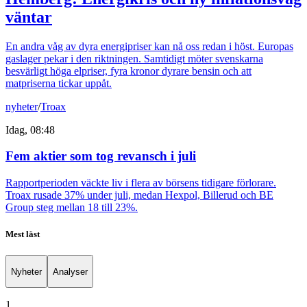
väntar
En andra våg av dyra energipriser kan nå oss redan i höst. Europas
gaslager pekar i den riktningen. Samtidigt möter svenskarna
besvärligt höga elpriser, fyra kronor dyrare bensin och att
matpriserna tickar uppåt.
nyheter
/
Troax
Idag, 08:48
Fem aktier som tog revansch i juli
Rapportperioden väckte liv i flera av börsens tidigare förlorare.
Troax rusade 37% under juli, medan Hexpol, Billerud och BE
Group steg mellan 18 till 23%.
Mest läst
Nyheter
Analyser
1