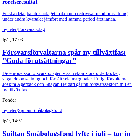
rörelseresultat
Finska detaljhandelsbolaget Tokmanni redovisar ökad omsättning
under andra kvartalet jämfört med samma period året innan.
nyheter
/
Försvarsbolag
Igår, 17:03
Försvarsförvaltarna spår ny tillväxtfas:
”Goda förutsättningar”
De europeiska försvarsbolagen visar rekordstora orderböcker,
stigande omsättning och förbättrade marginaler. Enligt förvaltarna
Joakim Agerback och Shayan Heidari går nu försvarssektorn in i en
ny tillväxtfas.
Fonder
nyheter
/
Spiltan Småbolagsfond
Igår, 14:51
Spiltan Småbolagsfond lyfte i juli – tar in