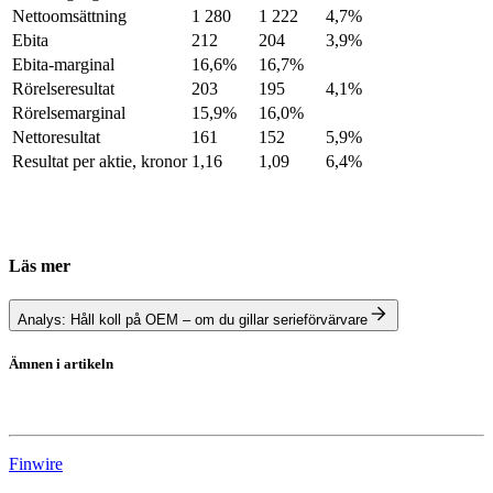
Nettoomsättning
1 280
1 222
4,7%
Ebita
212
204
3,9%
Ebita-marginal
16,6%
16,7%
Rörelseresultat
203
195
4,1%
Rörelsemarginal
15,9%
16,0%
Nettoresultat
161
152
5,9%
Resultat per aktie, kronor
1,16
1,09
6,4%
Läs mer
Analys: Håll koll på OEM – om du gillar serieförvärvare
Ämnen i artikeln
OEM International
Finwire