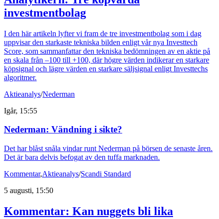
investmentbolag
I den här artikeln lyfter vi fram de tre investmentbolag som i dag
uppvisar den starkaste tekniska bilden enligt vår nya Investtech
Score, som sammanfattar den tekniska bedömningen av en aktie på
en skala från –100 till +100, där högre värden indikerar en starkare
köpsignal och lägre värden en starkare säljsignal enligt Investtechs
algoritmer.
Aktieanalys
/
Nederman
Igår, 15:55
Nederman: Vändning i sikte?
Det har blåst snåla vindar runt Nederman på börsen de senaste åren.
Det är bara delvis befogat av den tuffa marknaden.
Kommentar
,
Aktieanalys
/
Scandi Standard
5 augusti, 15:50
Kommentar: Kan nuggets bli lika