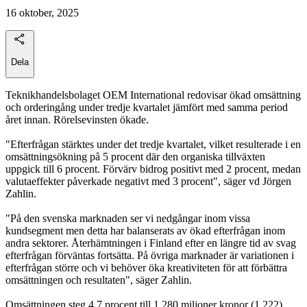
16 oktober, 2025
Dela
Teknikhandelsbolaget OEM International redovisar ökad omsättning
och orderingång under tredje kvartalet jämfört med samma period
året innan. Rörelsevinsten ökade.
"Efterfrågan stärktes under det tredje kvartalet, vilket resulterade i en
omsättningsökning på 5 procent där den organiska tillväxten
uppgick till 6 procent. Förvärv bidrog positivt med 2 procent, medan
valutaeffekter påverkade negativt med 3 procent", säger vd Jörgen
Zahlin.
"På den svenska marknaden ser vi nedgångar inom vissa
kundsegment men detta har balanserats av ökad efterfrågan inom
andra sektorer. Återhämtningen i Finland efter en längre tid av svag
efterfrågan förväntas fortsätta. På övriga marknader är variationen i
efterfrågan större och vi behöver öka kreativiteten för att förbättra
omsättningen och resultaten", säger Zahlin.
Omsättningen steg 4,7 procent till 1 280 miljoner kronor (1 222).