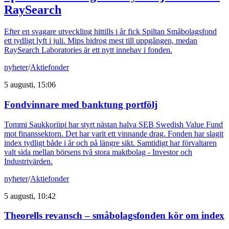
RaySearch
Efter en svagare utveckling hittills i år fick Spiltan Småbolagsfond
ett tydligt lyft i juli. Mips bidrog mest till uppgången, medan
RaySearch Laboratories är ett nytt innehav i fonden.
nyheter
/
Aktiefonder
5 augusti, 15:06
Fondvinnare med banktung portfölj
Tommi Saukkoriipi har styrt nästan halva SEB Swedish Value Fund
mot finanssektorn. Det har varit ett vinnande drag. Fonden har slagit
index tydligt både i år och på längre sikt. Samtidigt har förvaltaren
valt sida mellan börsens två stora maktbolag - Investor och
Industrivärden.
nyheter
/
Aktiefonder
5 augusti, 10:42
Theorells revansch – småbolagsfonden kör om index