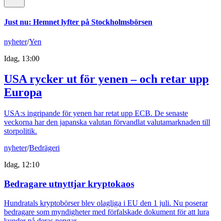
Just nu
:
Hemnet lyfter på Stockholmsbörsen
nyheter
/
Yen
Idag, 13:00
USA rycker ut för yenen – och retar upp
Europa
USA:s ingripande för yenen har retat upp ECB. De senaste
veckorna har den japanska valutan förvandlat valutamarknaden till
storpolitik.
nyheter
/
Bedrägeri
Idag, 12:10
Bedragare utnyttjar kryptokaos
Hundratals kryptobörser blev olagliga i EU den 1 juli. Nu poserar
bedragare som myndigheter med förfalskade dokument för att lura
kunder på deras pengar.