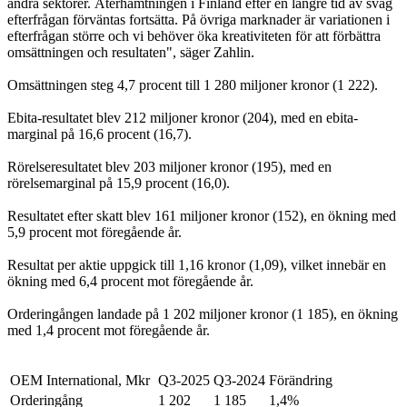
andra sektorer. Återhämtningen i Finland efter en längre tid av svag
efterfrågan förväntas fortsätta. På övriga marknader är variationen i
efterfrågan större och vi behöver öka kreativiteten för att förbättra
omsättningen och resultaten", säger Zahlin.
Omsättningen steg 4,7 procent till 1 280 miljoner kronor (1 222).
Ebita-resultatet blev 212 miljoner kronor (204), med en ebita-
marginal på 16,6 procent (16,7).
Rörelseresultatet blev 203 miljoner kronor (195), med en
rörelsemarginal på 15,9 procent (16,0).
Resultatet efter skatt blev 161 miljoner kronor (152), en ökning med
5,9 procent mot föregående år.
Resultat per aktie uppgick till 1,16 kronor (1,09), vilket innebär en
ökning med 6,4 procent mot föregående år.
Orderingången landade på 1 202 miljoner kronor (1 185), en ökning
med 1,4 procent mot föregående år.
OEM International, Mkr
Q3-2025
Q3-2024
Förändring
Orderingång
1 202
1 185
1,4%