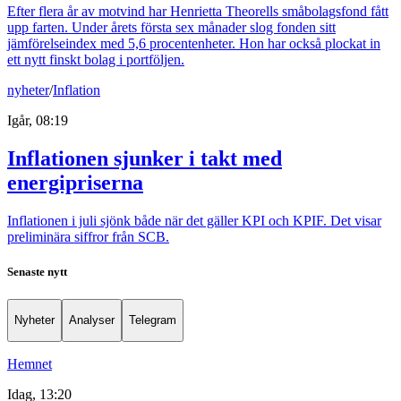
Efter flera år av motvind har Henrietta Theorells småbolagsfond fått
upp farten. Under årets första sex månader slog fonden sitt
jämförelseindex med 5,6 procentenheter. Hon har också plockat in
ett nytt finskt bolag i portföljen.
nyheter
/
Inflation
Igår, 08:19
Inflationen sjunker i takt med
energipriserna
Inflationen i juli sjönk både när det gäller KPI och KPIF. Det visar
preliminära siffror från SCB.
Senaste nytt
Nyheter
Analyser
Telegram
Hemnet
Idag, 13:20