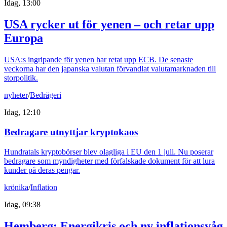
Idag, 13:00
USA rycker ut för yenen – och retar upp
Europa
USA:s ingripande för yenen har retat upp ECB. De senaste
veckorna har den japanska valutan förvandlat valutamarknaden till
storpolitik.
nyheter
/
Bedrägeri
Idag, 12:10
Bedragare utnyttjar kryptokaos
Hundratals kryptobörser blev olagliga i EU den 1 juli. Nu poserar
bedragare som myndigheter med förfalskade dokument för att lura
kunder på deras pengar.
krönika
/
Inflation
Idag, 09:38
Hemberg: Energikris och ny inflationsvåg