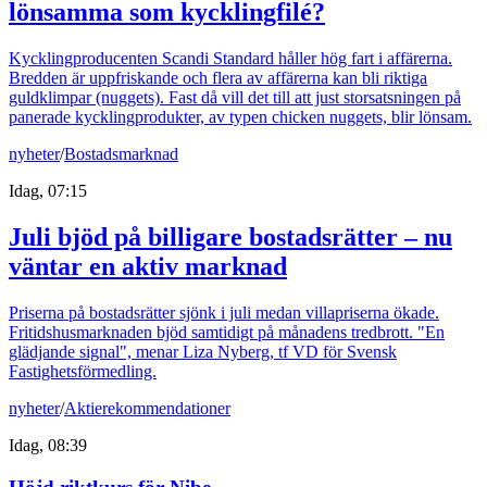
lönsamma som kycklingfilé?
Kycklingproducenten Scandi Standard håller hög fart i affärerna.
Bredden är uppfriskande och flera av affärerna kan bli riktiga
guldklimpar (nuggets). Fast då vill det till att just storsatsningen på
panerade kycklingprodukter, av typen chicken nuggets, blir lönsam.
nyheter
/
Bostadsmarknad
Idag, 07:15
Juli bjöd på billigare bostadsrätter – nu
väntar en aktiv marknad
Priserna på bostadsrätter sjönk i juli medan villapriserna ökade.
Fritidshusmarknaden bjöd samtidigt på månadens tredbrott. "En
glädjande signal", menar Liza Nyberg, tf VD för Svensk
Fastighetsförmedling.
nyheter
/
Aktierekommendationer
Idag, 08:39