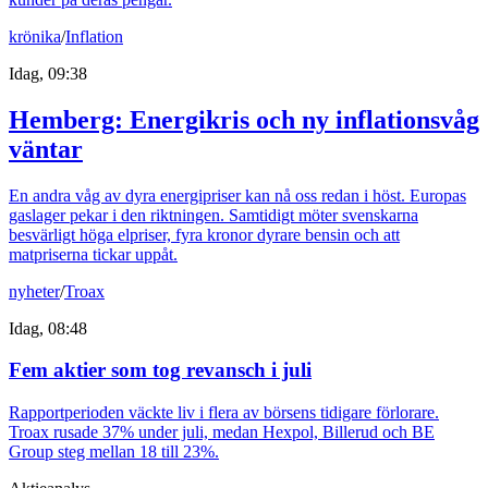
krönika
/
Inflation
Idag, 09:38
Hemberg: Energikris och ny inflationsvåg
väntar
En andra våg av dyra energipriser kan nå oss redan i höst. Europas
gaslager pekar i den riktningen. Samtidigt möter svenskarna
besvärligt höga elpriser, fyra kronor dyrare bensin och att
matpriserna tickar uppåt.
nyheter
/
Troax
Idag, 08:48
Fem aktier som tog revansch i juli
Rapportperioden väckte liv i flera av börsens tidigare förlorare.
Troax rusade 37% under juli, medan Hexpol, Billerud och BE
Group steg mellan 18 till 23%.