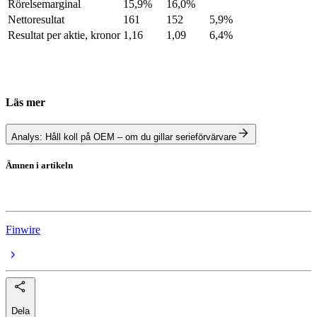
Rörelsemarginal
15,9%
16,0%
Nettoresultat
161
152
5,9%
Resultat per aktie, kronor
1,16
1,09
6,4%
Läs mer
Analys: Håll koll på OEM – om du gillar serieförvärvare
Ämnen i artikeln
OEM International
Finwire
Dela