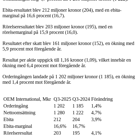
Ebita-resultatet blev 212 miljoner kronor (204), med en ebita-
marginal på 16,6 procent (16,7).
Rörelseresultatet blev 203 miljoner kronor (195), med en
rörelsemarginal på 15,9 procent (16,0).
Resultatet efter skatt blev 161 miljoner kronor (152), en ökning med
5,9 procent mot föregående år.
Resultat per aktie uppgick till 1,16 kronor (1,09), vilket innebär en
ökning med 6,4 procent mot föregående år.
Orderingången landade på 1 202 miljoner kronor (1 185), en ökning
med 1,4 procent mot föregående år.
OEM International, Mkr
Q3-2025
Q3-2024
Förändring
Orderingång
1 202
1 185
1,4%
Nettoomsättning
1 280
1 222
4,7%
Ebita
212
204
3,9%
Ebita-marginal
16,6%
16,7%
Rörelseresultat
203
195
4,1%