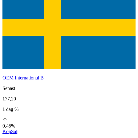
OEM International B
Senast
177,20
1 dag %
0,45%
Köp
Sälj