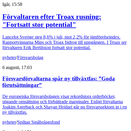
Igår, 15:58
Förvaltaren efter Troax rusning:
"Fortsatt stor potential"
Lancelot Sverige steg 8,6% i juli, mot 2,2% för jämförelseindex.
Rapportvinnarna Mips och Troax bidrog till uppgången. I Troax ser
förvaltaren Erik Bertilsson fortsatt stor potential.
nyheter
/
Försvarsbolag
6 augusti, 17:03
Försvarsförvaltarna spår ny tillväxtfas: ”Goda
förutsättningar”
De europeiska försvarsbolagen visar rekordstora orderböcker,
stigande omsättning och förbättrade marginaler. Enligt förvaltarna
Joakim Agerback och Shayan Heidari går nu försvarssektorn in i en
ny tillväxtfas.
nyheter
/
Spiltan Småbolagsfond