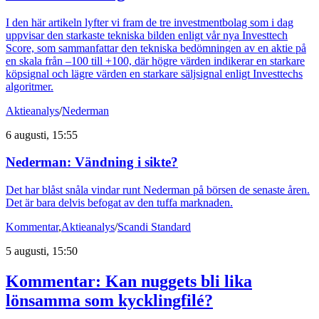
I den här artikeln lyfter vi fram de tre investmentbolag som i dag
uppvisar den starkaste tekniska bilden enligt vår nya Investtech
Score, som sammanfattar den tekniska bedömningen av en aktie på
en skala från –100 till +100, där högre värden indikerar en starkare
köpsignal och lägre värden en starkare säljsignal enligt Investtechs
algoritmer.
Aktieanalys
/
Nederman
6 augusti, 15:55
Nederman: Vändning i sikte?
Det har blåst snåla vindar runt Nederman på börsen de senaste åren.
Det är bara delvis befogat av den tuffa marknaden.
Kommentar
,
Aktieanalys
/
Scandi Standard
5 augusti, 15:50
Kommentar: Kan nuggets bli lika
lönsamma som kycklingfilé?