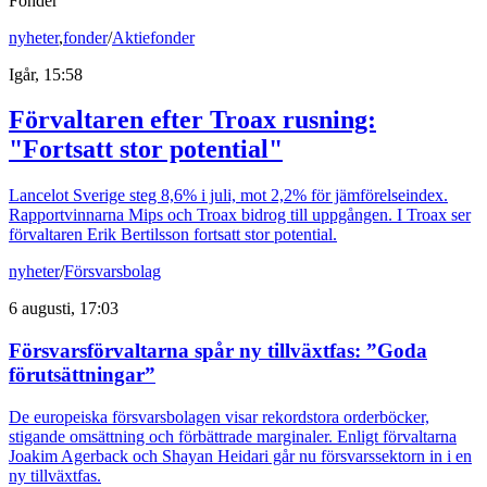
Fonder
nyheter
,
fonder
/
Aktiefonder
Igår, 15:58
Förvaltaren efter Troax rusning:
"Fortsatt stor potential"
Lancelot Sverige steg 8,6% i juli, mot 2,2% för jämförelseindex.
Rapportvinnarna Mips och Troax bidrog till uppgången. I Troax ser
förvaltaren Erik Bertilsson fortsatt stor potential.
nyheter
/
Försvarsbolag
6 augusti, 17:03
Försvarsförvaltarna spår ny tillväxtfas: ”Goda
förutsättningar”
De europeiska försvarsbolagen visar rekordstora orderböcker,
stigande omsättning och förbättrade marginaler. Enligt förvaltarna
Joakim Agerback och Shayan Heidari går nu försvarssektorn in i en
ny tillväxtfas.