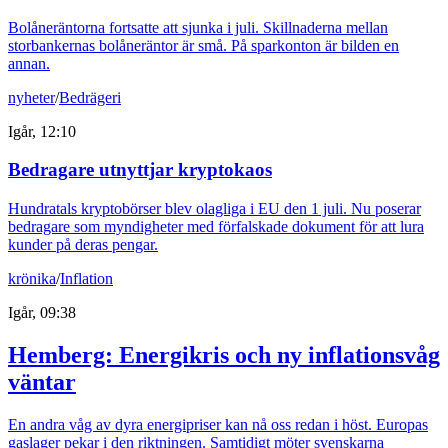
Bolåneräntorna fortsatte att sjunka i juli. Skillnaderna mellan
storbankernas bolåneräntor är små. På sparkonton är bilden en
annan.
nyheter
/
Bedrägeri
Igår, 12:10
Bedragare utnyttjar kryptokaos
Hundratals kryptobörser blev olagliga i EU den 1 juli. Nu poserar
bedragare som myndigheter med förfalskade dokument för att lura
kunder på deras pengar.
krönika
/
Inflation
Igår, 09:38
Hemberg: Energikris och ny inflationsvåg
väntar
En andra våg av dyra energipriser kan nå oss redan i höst. Europas
gaslager pekar i den riktningen. Samtidigt möter svenskarna