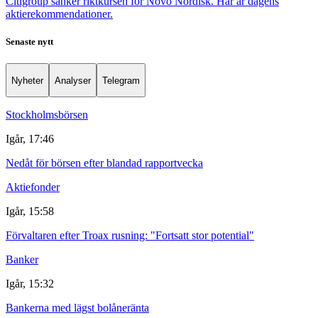
Citigroup sänker riktkursen för Novo Nordisk. Här är dagens
aktierekommendationer.
Senaste nytt
Nyheter
Analyser
Telegram
Stockholmsbörsen
Igår, 17:46
Nedåt för börsen efter blandad rapportvecka
Aktiefonder
Igår, 15:58
Förvaltaren efter Troax rusning: "Fortsatt stor potential"
Banker
Igår, 15:32
Bankerna med lägst bolåneränta