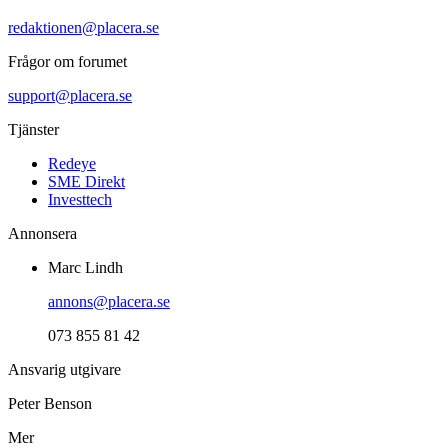
redaktionen@placera.se
Frågor om forumet
support@placera.se
Tjänster
Redeye
SME Direkt
Investtech
Annonsera
Marc Lindh
annons@placera.se
073 855 81 42
Ansvarig utgivare
Peter Benson
Mer