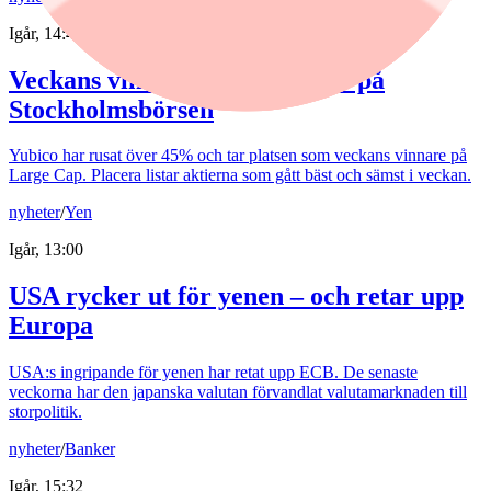
Igår, 14:40
Veckans vinnare och förlorare på
Stockholmsbörsen
Yubico har rusat över 45% och tar platsen som veckans vinnare på
Large Cap. Placera listar aktierna som gått bäst och sämst i veckan.
nyheter
/
Yen
Igår, 13:00
USA rycker ut för yenen – och retar upp
Europa
USA:s ingripande för yenen har retat upp ECB. De senaste
veckorna har den japanska valutan förvandlat valutamarknaden till
storpolitik.
nyheter
/
Banker
Igår, 15:32