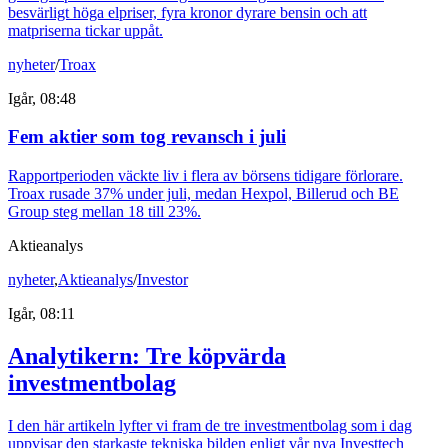
besvärligt höga elpriser, fyra kronor dyrare bensin och att
matpriserna tickar uppåt.
nyheter
/
Troax
Igår, 08:48
Fem aktier som tog revansch i juli
Rapportperioden väckte liv i flera av börsens tidigare förlorare.
Troax rusade 37% under juli, medan Hexpol, Billerud och BE
Group steg mellan 18 till 23%.
Aktieanalys
nyheter
,
Aktieanalys
/
Investor
Igår, 08:11
Analytikern: Tre köpvärda
investmentbolag
I den här artikeln lyfter vi fram de tre investmentbolag som i dag
uppvisar den starkaste tekniska bilden enligt vår nya Investtech