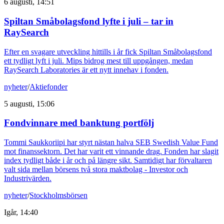
6 augusti, 14:51
Spiltan Småbolagsfond lyfte i juli – tar in
RaySearch
Efter en svagare utveckling hittills i år fick Spiltan Småbolagsfond
ett tydligt lyft i juli. Mips bidrog mest till uppgången, medan
RaySearch Laboratories är ett nytt innehav i fonden.
nyheter
/
Aktiefonder
5 augusti, 15:06
Fondvinnare med banktung portfölj
Tommi Saukkoriipi har styrt nästan halva SEB Swedish Value Fund
mot finanssektorn. Det har varit ett vinnande drag. Fonden har slagit
index tydligt både i år och på längre sikt. Samtidigt har förvaltaren
valt sida mellan börsens två stora maktbolag - Investor och
Industrivärden.
nyheter
/
Stockholmsbörsen
Igår, 14:40