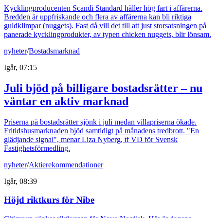
Kycklingproducenten Scandi Standard håller hög fart i affärerna.
Bredden är uppfriskande och flera av affärerna kan bli riktiga
guldklimpar (nuggets). Fast då vill det till att just storsatsningen på
panerade kycklingprodukter, av typen chicken nuggets, blir lönsam.
nyheter
/
Bostadsmarknad
Igår, 07:15
Juli bjöd på billigare bostadsrätter – nu
väntar en aktiv marknad
Priserna på bostadsrätter sjönk i juli medan villapriserna ökade.
Fritidshusmarknaden bjöd samtidigt på månadens tredbrott. "En
glädjande signal", menar Liza Nyberg, tf VD för Svensk
Fastighetsförmedling.
nyheter
/
Aktierekommendationer
Igår, 08:39
Höjd riktkurs för Nibe