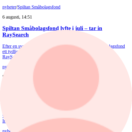
nyheter
/
Spiltan Småbolagsfond
6 augusti, 14:51
Spiltan Småbolagsfond lyfte i juli – tar in
RaySearch
Efter en svagare utveckling hittills i år fick Spiltan Småbolagsfond
ett tydligt lyft i juli. Mips bidrog mest till uppgången, medan
RaySearch Laboratories är ett nytt innehav i fonden.
nyheter
/
Aktiefonder
5 augusti, 15:06
Fondvinnare med banktung portfölj
Tommi Saukkoriipi har styrt nästan halva SEB Swedish Value Fund
mot finanssektorn. Det har varit ett vinnande drag. Fonden har slagit
index tydligt både i år och på längre sikt. Samtidigt har förvaltaren
valt sida mellan börsens två stora maktbolag - Investor och
Industrivärden.
nyheter
/
Stockholmsbörsen