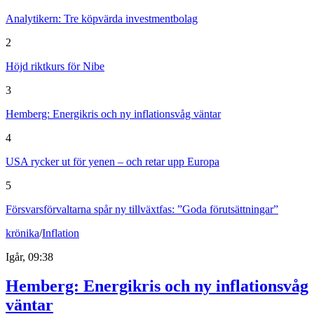
Analytikern: Tre köpvärda investmentbolag
2
Höjd riktkurs för Nibe
3
Hemberg: Energikris och ny inflationsvåg väntar
4
USA rycker ut för yenen – och retar upp Europa
5
Försvarsförvaltarna spår ny tillväxtfas: ”Goda förutsättningar”
krönika
/
Inflation
Igår, 09:38
Hemberg: Energikris och ny inflationsvåg
väntar