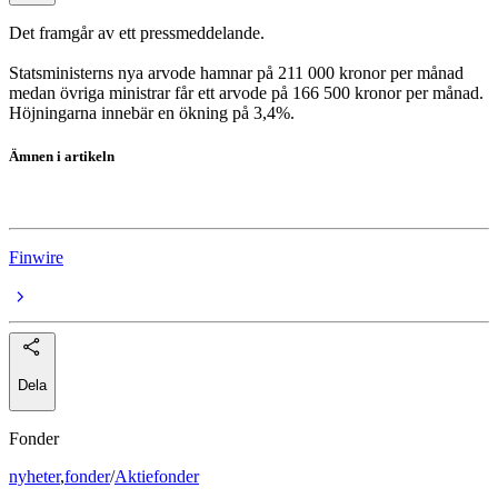
Det framgår av ett pressmeddelande.
Statsministerns nya arvode hamnar på 211 000 kronor per månad
medan övriga ministrar får ett arvode på 166 500 kronor per månad.
Höjningarna innebär en ökning på 3,4%.
Ämnen i artikeln
Svensk politik
Finwire
Dela
Fonder
nyheter
,
fonder
/
Aktiefonder