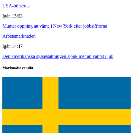
USA-börserna
Igår, 15:03
Munter öppning att vänta i New York efter jobbsiffrorna
Arbetsmarknaden
Igår, 14:47
Den amerikanska sysselsättningen sjönk mer än väntat i juli
Marknadsöversikt