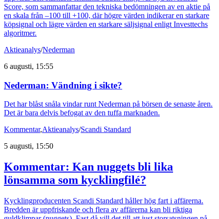
Score, som sammanfattar den tekniska bedömningen av en aktie på
en skala från –100 till +100, där högre värden indikerar en starkare
köpsignal och lägre värden en starkare säljsignal enligt Investtechs
algoritmer.
Aktieanalys
/
Nederman
6 augusti, 15:55
Nederman: Vändning i sikte?
Det har blåst snåla vindar runt Nederman på börsen de senaste åren.
Det är bara delvis befogat av den tuffa marknaden.
Kommentar
,
Aktieanalys
/
Scandi Standard
5 augusti, 15:50
Kommentar: Kan nuggets bli lika
lönsamma som kycklingfilé?
Kycklingproducenten Scandi Standard håller hög fart i affärerna.
Bredden är uppfriskande och flera av affärerna kan bli riktiga
guldklimpar (nuggets). Fast då vill det till att just storsatsningen på