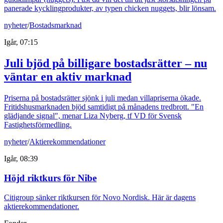
panerade kycklingprodukter, av typen chicken nuggets, blir lönsam.
nyheter
/
Bostadsmarknad
Igår, 07:15
Juli bjöd på billigare bostadsrätter – nu
väntar en aktiv marknad
Priserna på bostadsrätter sjönk i juli medan villapriserna ökade.
Fritidshusmarknaden bjöd samtidigt på månadens tredbrott. "En
glädjande signal", menar Liza Nyberg, tf VD för Svensk
Fastighetsförmedling.
nyheter
/
Aktierekommendationer
Igår, 08:39
Höjd riktkurs för Nibe
Citigroup sänker riktkursen för Novo Nordisk. Här är dagens
aktierekommendationer.