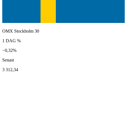
OMX Stockholm 30
1 DAG %
−0,32%
Senast
3 312,34