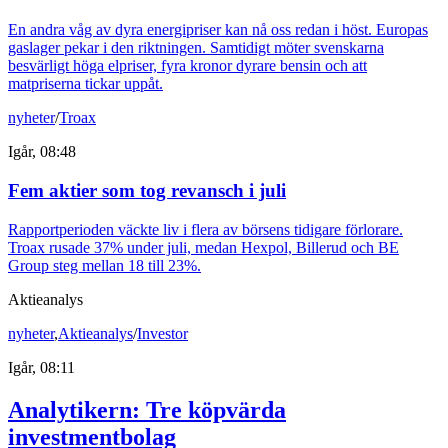
En andra våg av dyra energipriser kan nå oss redan i höst. Europas
gaslager pekar i den riktningen. Samtidigt möter svenskarna
besvärligt höga elpriser, fyra kronor dyrare bensin och att
matpriserna tickar uppåt.
nyheter
/
Troax
Igår, 08:48
Fem aktier som tog revansch i juli
Rapportperioden väckte liv i flera av börsens tidigare förlorare.
Troax rusade 37% under juli, medan Hexpol, Billerud och BE
Group steg mellan 18 till 23%.
Aktieanalys
nyheter
,
Aktieanalys
/
Investor
Igår, 08:11
Analytikern: Tre köpvärda
investmentbolag