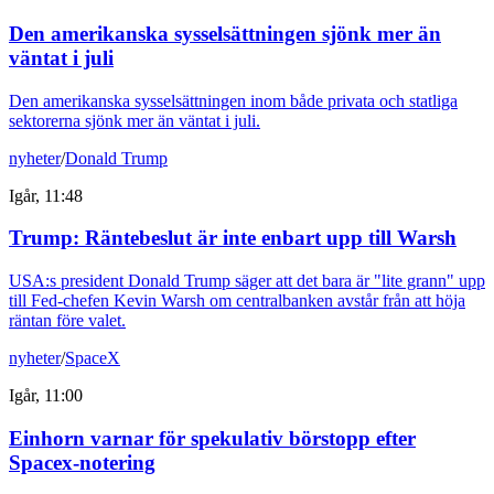
Den amerikanska sysselsättningen sjönk mer än
väntat i juli
Den amerikanska sysselsättningen inom både privata och statliga
sektorerna sjönk mer än väntat i juli.
nyheter
/
Donald Trump
Igår, 11:48
Trump: Räntebeslut är inte enbart upp till Warsh
USA:s president Donald Trump säger att det bara är "lite grann" upp
till Fed-chefen Kevin Warsh om centralbanken avstår från att höja
räntan före valet.
nyheter
/
SpaceX
Igår, 11:00
Einhorn varnar för spekulativ börstopp efter
Spacex-notering