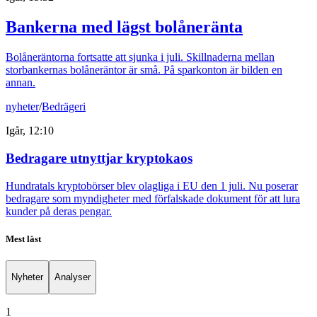
Bankerna med lägst bolåneränta
Bolåneräntorna fortsatte att sjunka i juli. Skillnaderna mellan
storbankernas bolåneräntor är små. På sparkonton är bilden en
annan.
nyheter
/
Bedrägeri
Igår, 12:10
Bedragare utnyttjar kryptokaos
Hundratals kryptobörser blev olagliga i EU den 1 juli. Nu poserar
bedragare som myndigheter med förfalskade dokument för att lura
kunder på deras pengar.
Mest läst
Nyheter
Analyser
1