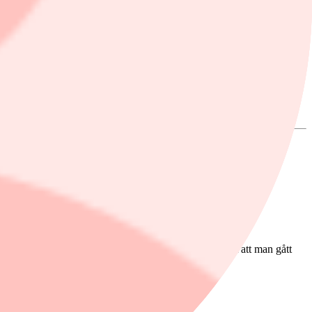
lserna under våren. Fondbolagets modell har dock gjort att man gått