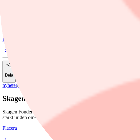
Ämnen i artikeln
SKAGEN Global A
SKAGEN m2 A
Placera
Dela
nyheter
/
SKAGEN Global A
Skagen: Därför är det viktigare än någonsin
Skagen Fonders investeringsdirektör Alexandra Morris har haft en hekti
stärkt ur den omedelbara krisen.
Placera