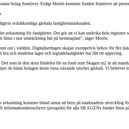
essanta bolag framöver. Enligt Morris kommer fonden framöver att presen
n.
ligtvis svåråtkomliga globala fastighetsmarknaden.
bäst avkastning för fastigheter. Det gör att vi kan undvika hela region
ls finns i stor utsträckning här på hemmaplan”, säger Morris.
runt om i världen. Digitaliseringen skapar exempelvis behov för fler data
t bra och moderna lager och logistikfastigheter har fått ett uppsving.
Det som är den stora fördelen för en fond som Skagen m2 är att mandatet
per de bästa bolagen inom vissa växande nischer globalt. Vi behöver int
da avkastning kommer bland annat att bero på marknadens utveckling förv
 och informationsbroschyrer (prospekt) för alla SKAGENs fonder finns