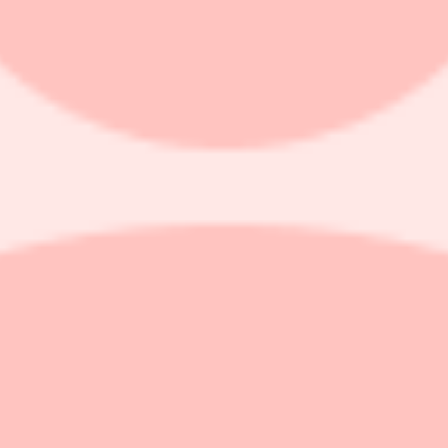
 att investera globalt
sk vår. Coronakris och oljepriskollaps är två av de riktigt stora hände