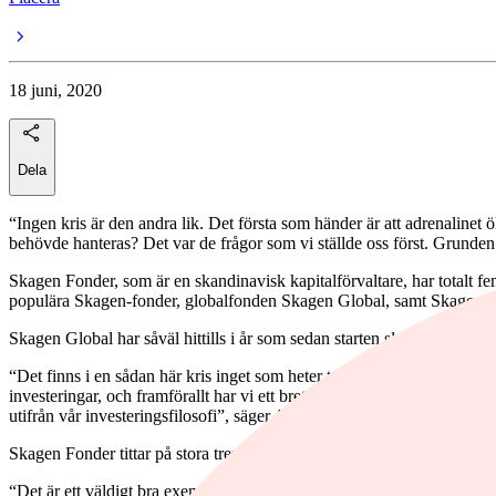
18 juni, 2020
Dela
“Ingen kris är den andra lik. Det första som händer är att adrenalinet ök
behövde hanteras? Det var de frågor som vi ställde oss först. Grunden 
Skagen Fonder, som är en skandinavisk kapitalförvaltare, har totalt f
populära Skagen-fonder, globalfonden Skagen Global, samt Skagen m2
Skagen Global har såväl hittills i år som sedan starten slagit sitt jämfö
“Det finns i en sådan här kris inget som heter trygghet på aktiemarknad
investeringar, och framförallt har vi ett brett mandat. I våra fonder s
utifrån vår investeringsfilosofi”, säger Alexandra Morris.
Skagen Fonder tittar på stora trender och väljer aktier som gynnas av 
“Det är ett väldigt bra exempel på när vi investerar i en bransch. Det