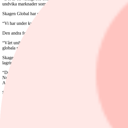
undvika marknader som är svaga just nu eller branscher som vi inte ans
Skagen Global har en god likviditet för att kunna investera i nya intr
“Vi har under krisen hittat flera intressanta nya möjligheter”, säger ho
Den andra fonden är Skagen m2, en fond som ger tillgång till den van
“Vårt unika globala mandat gör att vi enkelt kan investera där det är 
globala mandat oss en möjlighet att investera i bolagstyper som inte al
Skagen har identifierat flera stora trender som gynnar fastighetsbolag 
lagringsmöjligheter. En annan stor trend är e-handeln, vilket innebär at
“De här stora trenderna kommer att påverka världen under en lång tid. 
Norden eller Europa, men med vårt mandat spelar det ingen roll. Vi kö
Alexandra Morris.
Spara i Skagen Global här
Spara I Skagen m2 här
Historisk avkastning är ingen garanti för framtida avkastning. Framti
Avkastningen kan bli negativ till följd av kursnedgångar. Faktablad