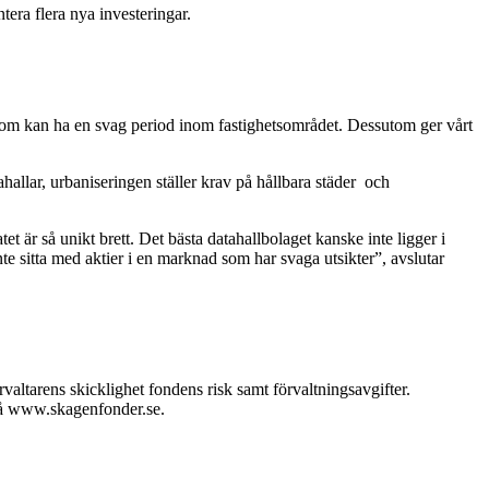
tera flera nya investeringar.
er som kan ha en svag period inom fastighetsområdet. Dessutom ger vårt
hallar, urbaniseringen ställer krav på hållbara städer och
 är så unikt brett. Det bästa datahallbolaget kanske inte ligger i
e sitta med aktier i en marknad som har svaga utsikter”, avslutar
altarens skicklighet fondens risk samt förvaltningsavgifter.
 på www.skagenfonder.se.