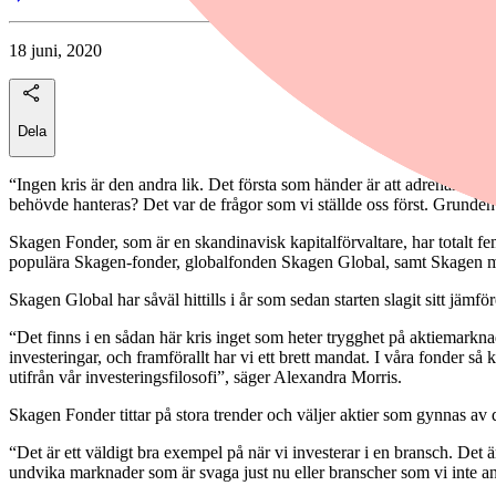
18 juni, 2020
Dela
“Ingen kris är den andra lik. Det första som händer är att adrenalinet ök
behövde hanteras? Det var de frågor som vi ställde oss först. Grunden 
Skagen Fonder, som är en skandinavisk kapitalförvaltare, har totalt f
populära Skagen-fonder, globalfonden Skagen Global, samt Skagen m2
Skagen Global har såväl hittills i år som sedan starten slagit sitt jämfö
“Det finns i en sådan här kris inget som heter trygghet på aktiemarknad
investeringar, och framförallt har vi ett brett mandat. I våra fonder s
utifrån vår investeringsfilosofi”, säger Alexandra Morris.
Skagen Fonder tittar på stora trender och väljer aktier som gynnas av 
“Det är ett väldigt bra exempel på när vi investerar i en bransch. Det
undvika marknader som är svaga just nu eller branscher som vi inte ans