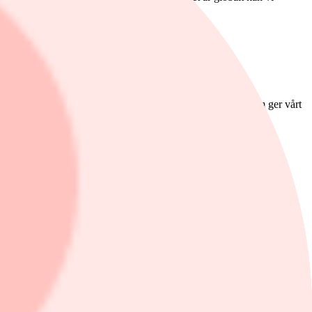
tera flera nya investeringar.
er som kan ha en svag period inom fastighetsområdet. Dessutom ger vårt
hallar, urbaniseringen ställer krav på hållbara städer och
 är så unikt brett. Det bästa datahallbolaget kanske inte ligger i
e sitta med aktier i en marknad som har svaga utsikter”, avslutar
altarens skicklighet fondens risk samt förvaltningsavgifter.
 på www.skagenfonder.se.