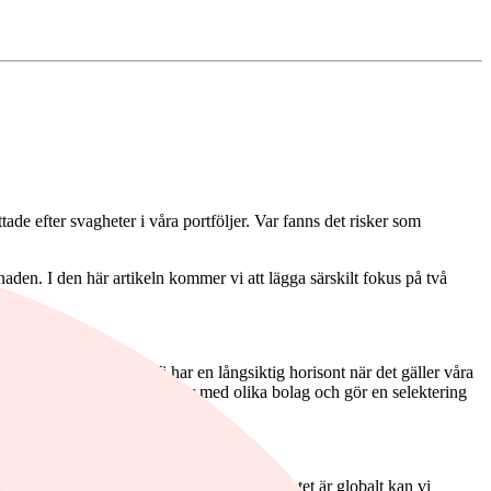
tade efter svagheter i våra portföljer. Var fanns det risker som
den. I den här artikeln kommer vi att lägga särskilt fokus på två
d starka kassaflöden. Vi har en långsiktig horisont när det gäller våra
ndex, utan vi tittar på mängder med olika bolag och gör en selektering
Visa.
rend, digitaliseringen. I och med att mandatet är globalt kan vi