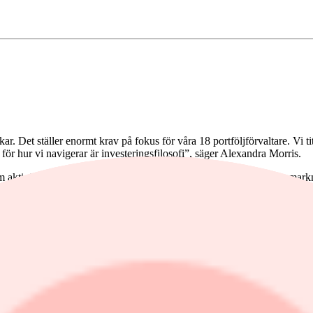
ar. Det ställer enormt krav på fokus för våra 18 portföljförvaltare. Vi tit
för hur vi navigerar är investeringsfilosofi”, säger Alexandra Morris.
em aktiefonder och en räntefond som man erbjuder på den svenska markna
, som också är en global-fond men som fokuserar på fastigheter.
relseindex.
en. Men vi har bra bolag, bredd i portföljen och investerar i företag me
å köper vi de bolag som vi bedömer som bäst i världen. Vi tittar inte på i
dessa trender. Ett sådant exempel är betalkortjättar som Mastercard och 
 är ledande aktörer som tjänar bra med pengar och som är del av en megat