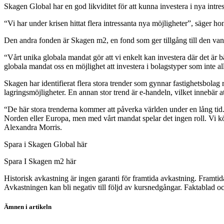
Skagen Global har en god likviditet för att kunna investera i nya intr
“Vi har under krisen hittat flera intressanta nya möjligheter”, säger ho
Den andra fonden är Skagen m2, en fond som ger tillgång till den van
“Vårt unika globala mandat gör att vi enkelt kan investera där det är 
globala mandat oss en möjlighet att investera i bolagstyper som inte al
Skagen har identifierat flera stora trender som gynnar fastighetsbolag 
lagringsmöjligheter. En annan stor trend är e-handeln, vilket innebär at
“De här stora trenderna kommer att påverka världen under en lång tid. 
Norden eller Europa, men med vårt mandat spelar det ingen roll. Vi kö
Alexandra Morris.
Spara i Skagen Global här
Spara I Skagen m2 här
Historisk avkastning är ingen garanti för framtida avkastning. Framti
Avkastningen kan bli negativ till följd av kursnedgångar. Faktablad
Ämnen i artikeln
SKAGEN Global A