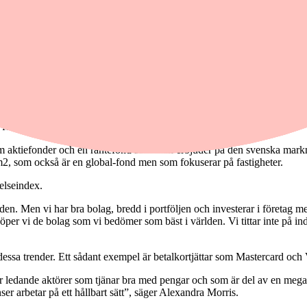
ar. Det ställer enormt krav på fokus för våra 18 portföljförvaltare. Vi tit
för hur vi navigerar är investeringsfilosofi”, säger Alexandra Morris.
em aktiefonder och en räntefond som man erbjuder på den svenska markna
, som också är en global-fond men som fokuserar på fastigheter.
relseindex.
en. Men vi har bra bolag, bredd i portföljen och investerar i företag me
å köper vi de bolag som vi bedömer som bäst i världen. Vi tittar inte på i
dessa trender. Ett sådant exempel är betalkortjättar som Mastercard och 
 är ledande aktörer som tjänar bra med pengar och som är del av en megat
er arbetar på ett hållbart sätt”, säger Alexandra Morris.