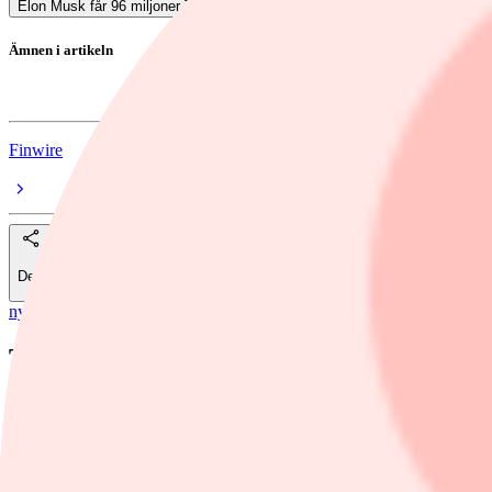
Elon Musk får 96 miljoner Tesla-aktier
Ämnen i artikeln
Tesla
Finwire
Dela
nyheter
/
Tesla
Teslas svenska försäljning rasar 84%
Elbilstillverkaren Teslas försäljning fortsätter att rasa på den svenska
Foto: Daniel Oberhaus