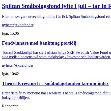
Spiltan Småbolagsfond lyfte i juli – tar in
Efter en svagare utveckling hittills i år fick Spiltan Småbolagsfond et
nyheter
/
Aktiefonder
Igår, 15:06
Fondvinnare med banktung portfölj
Tommi Saukkoriipi har styrt nästan halva SEB Swedish Value Fund mot f
sida mellan börsens två stora maktbolag - Investor och Industrivärden.
nyheter
/
Aktiefonder
Igår, 10:42
Theorells revansch – småbolagsfonden kör om index
Efter flera år av motvind har Henrietta Theorells småbolagsfond fått u
bolag i portföljen.
Rapporter