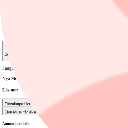
Elon Musk är VD på Tesla. Foto: Daniel Oberhaus
Finwire
1 september, 2025
Dela
I augusti backade försäljningen 84,4 procent och hittills i år är försäl
Nya Model Y är ned med 87,2 procent under sommarens sista månad.
Läs mer
Förvaltarprofilen om USA: "Finns bubbeltendenser"
Elon Musk får 96 miljoner Tesla-aktier
Ämnen i artikeln