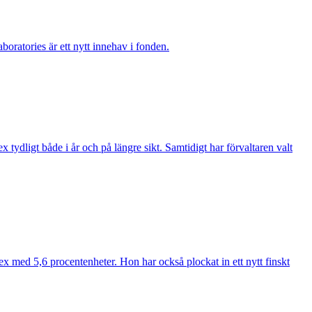
boratories är ett nytt innehav i fonden.
ydligt både i år och på längre sikt. Samtidigt har förvaltaren valt
ex med 5,6 procentenheter. Hon har också plockat in ett nytt finskt