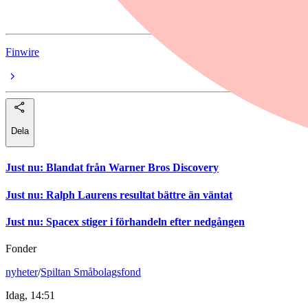
Tesla
Finwire
Dela
Just nu
:
Blandat från Warner Bros Discovery
Just nu
:
Ralph Laurens resultat bättre än väntat
Just nu
:
Spacex stiger i förhandeln efter nedgången
Fonder
nyheter
/
Spiltan Småbolagsfond
Idag, 14:51