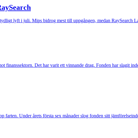
 RaySearch
t tydligt lyft i juli. Mips bidrog mest till uppgången, medan RaySearch La
inanssektorn. Det har varit ett vinnande drag. Fonden har slagit index t
pp farten. Under årets första sex månader slog fonden sitt jämförelseind