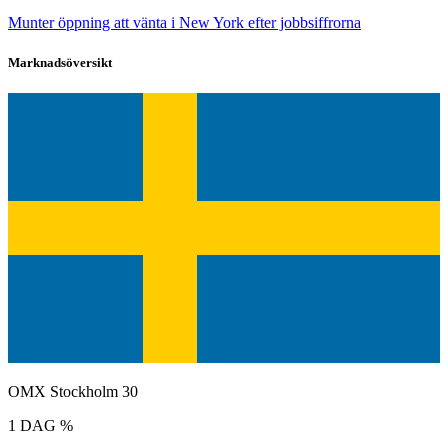
Munter öppning att vänta i New York efter jobbsiffrorna
Marknadsöversikt
OMX Stockholm 30
1 DAG %