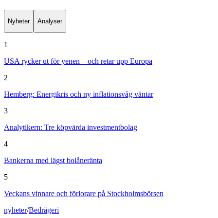
Nyheter
Analyser
1
USA rycker ut för yenen – och retar upp Europa
2
Hemberg: Energikris och ny inflationsvåg väntar
3
Analytikern: Tre köpvärda investmentbolag
4
Bankerna med lägst bolåneränta
5
Veckans vinnare och förlorare på Stockholmsbörsen
nyheter
/
Bedrägeri