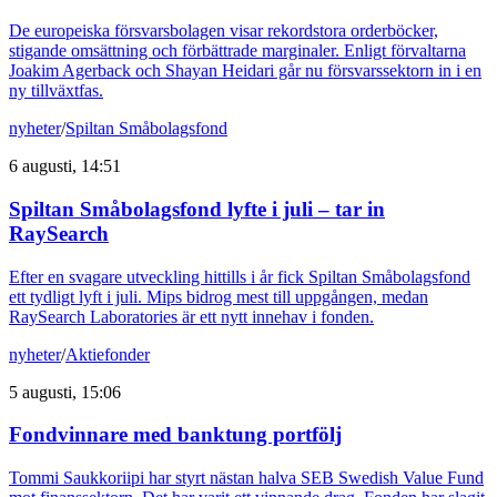
De europeiska försvarsbolagen visar rekordstora orderböcker,
stigande omsättning och förbättrade marginaler. Enligt förvaltarna
Joakim Agerback och Shayan Heidari går nu försvarssektorn in i en
ny tillväxtfas.
nyheter
/
Spiltan Småbolagsfond
6 augusti, 14:51
Spiltan Småbolagsfond lyfte i juli – tar in
RaySearch
Efter en svagare utveckling hittills i år fick Spiltan Småbolagsfond
ett tydligt lyft i juli. Mips bidrog mest till uppgången, medan
RaySearch Laboratories är ett nytt innehav i fonden.
nyheter
/
Aktiefonder
5 augusti, 15:06
Fondvinnare med banktung portfölj
Tommi Saukkoriipi har styrt nästan halva SEB Swedish Value Fund