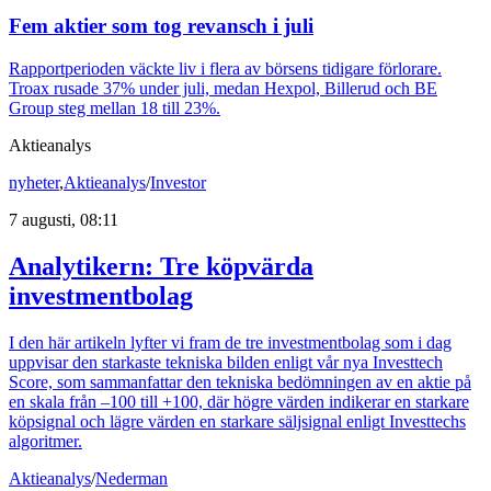
Fem aktier som tog revansch i juli
Rapportperioden väckte liv i flera av börsens tidigare förlorare.
Troax rusade 37% under juli, medan Hexpol, Billerud och BE
Group steg mellan 18 till 23%.
Aktieanalys
nyheter
,
Aktieanalys
/
Investor
7 augusti, 08:11
Analytikern: Tre köpvärda
investmentbolag
I den här artikeln lyfter vi fram de tre investmentbolag som i dag
uppvisar den starkaste tekniska bilden enligt vår nya Investtech
Score, som sammanfattar den tekniska bedömningen av en aktie på
en skala från –100 till +100, där högre värden indikerar en starkare
köpsignal och lägre värden en starkare säljsignal enligt Investtechs
algoritmer.
Aktieanalys
/
Nederman