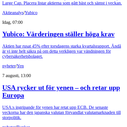
Large Cap. Placera listar aktierna som gått bäst och sämst i veckan.
Aktieanalys
/
Yubico
Idag, 07:00
Yubico: Värderingen ställer höga krav
Aktien har rusat 45% efter torsdagens starka kvartalsrapport. Ändå
är vi inte helt säkra på om detta verkligen var vändningen för
cybersäkerhetsbolaget.
nyheter
/
Yen
7 augusti, 13:00
USA rycker ut för yenen – och retar upp
Europa
USA:s ingripande för yenen har retat upp ECB. De senaste
veckorna har den japanska valutan förvandlat valutamarknaden till
storpolitik.