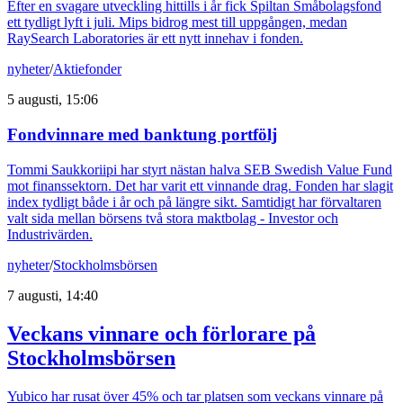
Efter en svagare utveckling hittills i år fick Spiltan Småbolagsfond
ett tydligt lyft i juli. Mips bidrog mest till uppgången, medan
RaySearch Laboratories är ett nytt innehav i fonden.
nyheter
/
Aktiefonder
5 augusti, 15:06
Fondvinnare med banktung portfölj
Tommi Saukkoriipi har styrt nästan halva SEB Swedish Value Fund
mot finanssektorn. Det har varit ett vinnande drag. Fonden har slagit
index tydligt både i år och på längre sikt. Samtidigt har förvaltaren
valt sida mellan börsens två stora maktbolag - Investor och
Industrivärden.
nyheter
/
Stockholmsbörsen
7 augusti, 14:40
Veckans vinnare och förlorare på
Stockholmsbörsen
Yubico har rusat över 45% och tar platsen som veckans vinnare på