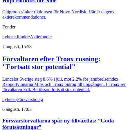
Höjd riktkurs för Nibe
Citigroup sänker riktkursen för Novo Nordisk. Här är dagens
aktierekommendationer.
Fonder
nyheter
,
fonder
/
Aktiefonder
7 augusti, 15:58
Förvaltaren efter Troax rusning:
"Fortsatt stor potential"
Lancelot Sverige steg 8,6% i juli, mot 2,2% för jämförelseindex.
Rapportvinnarna Mips och Troax bidrog till uppgången. I Troax ser
förvaltaren Erik Bertilsson fortsatt stor potential.
nyheter
/
Försvarsbolag
6 augusti, 17:03
Försvarsförvaltarna spår ny tillväxtfas: ”Goda
förutsättningar”