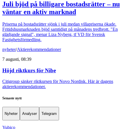
Juli bjöd på billigare bostadsrätter – nu
väntar en aktiv marknad
Priserna på bostadsrätter sjönk i juli medan villapriserna ökade.
Fritidshusmarknaden bjöd samtidigt på månadens tredbrott. "En
glädjande signal", menar Liza Nyberg, tf VD för Svensk
Fastighetsförmedling.
nyheter
/
Aktierekommendationer
7 augusti, 08:39
Höjd riktkurs för Nibe
Citigroup sänker riktkursen för Novo Nordisk. Här är dagens
aktierekommendationer.
Senaste nytt
Nyheter
Analyser
Telegram
Yubico