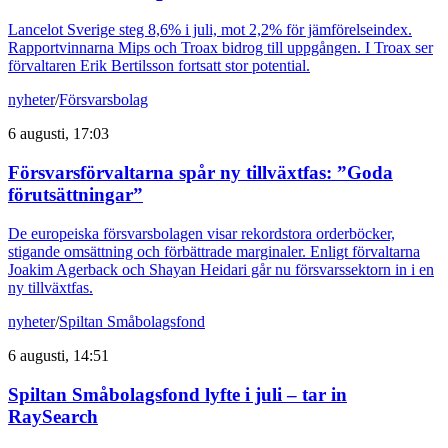
Lancelot Sverige steg 8,6% i juli, mot 2,2% för jämförelseindex.
Rapportvinnarna Mips och Troax bidrog till uppgången. I Troax ser
förvaltaren Erik Bertilsson fortsatt stor potential.
nyheter
/
Försvarsbolag
6 augusti, 17:03
Försvarsförvaltarna spår ny tillväxtfas: ”Goda
förutsättningar”
De europeiska försvarsbolagen visar rekordstora orderböcker,
stigande omsättning och förbättrade marginaler. Enligt förvaltarna
Joakim Agerback och Shayan Heidari går nu försvarssektorn in i en
ny tillväxtfas.
nyheter
/
Spiltan Småbolagsfond
6 augusti, 14:51
Spiltan Småbolagsfond lyfte i juli – tar in
RaySearch