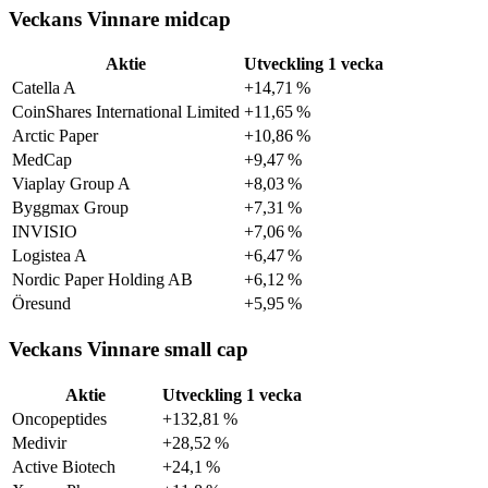
Veckans Vinnare midcap
Aktie
Utveckling 1 vecka
Catella A
+14,71 %
CoinShares International Limited
+11,65 %
Arctic Paper
+10,86 %
MedCap
+9,47 %
Viaplay Group A
+8,03 %
Byggmax Group
+7,31 %
INVISIO
+7,06 %
Logistea A
+6,47 %
Nordic Paper Holding AB
+6,12 %
Öresund
+5,95 %
Veckans Vinnare small cap
Aktie
Utveckling 1 vecka
Oncopeptides
+132,81 %
Medivir
+28,52 %
Active Biotech
+24,1 %