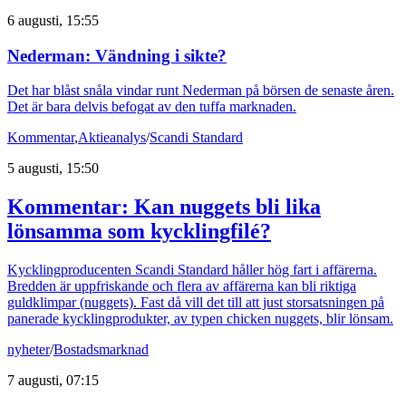
6 augusti, 15:55
Nederman: Vändning i sikte?
Det har blåst snåla vindar runt Nederman på börsen de senaste åren.
Det är bara delvis befogat av den tuffa marknaden.
Kommentar
,
Aktieanalys
/
Scandi Standard
5 augusti, 15:50
Kommentar: Kan nuggets bli lika
lönsamma som kycklingfilé?
Kycklingproducenten Scandi Standard håller hög fart i affärerna.
Bredden är uppfriskande och flera av affärerna kan bli riktiga
guldklimpar (nuggets). Fast då vill det till att just storsatsningen på
panerade kycklingprodukter, av typen chicken nuggets, blir lönsam.
nyheter
/
Bostadsmarknad
7 augusti, 07:15