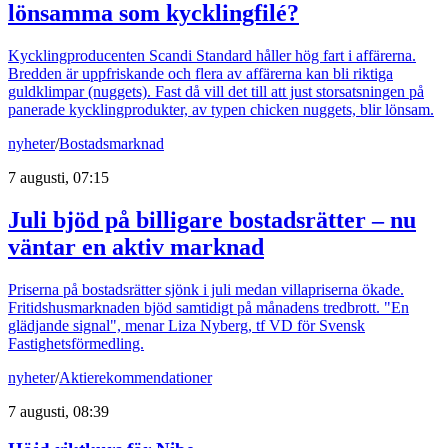
lönsamma som kycklingfilé?
Kycklingproducenten Scandi Standard håller hög fart i affärerna.
Bredden är uppfriskande och flera av affärerna kan bli riktiga
guldklimpar (nuggets). Fast då vill det till att just storsatsningen på
panerade kycklingprodukter, av typen chicken nuggets, blir lönsam.
nyheter
/
Bostadsmarknad
7 augusti, 07:15
Juli bjöd på billigare bostadsrätter – nu
väntar en aktiv marknad
Priserna på bostadsrätter sjönk i juli medan villapriserna ökade.
Fritidshusmarknaden bjöd samtidigt på månadens tredbrott. "En
glädjande signal", menar Liza Nyberg, tf VD för Svensk
Fastighetsförmedling.
nyheter
/
Aktierekommendationer
7 augusti, 08:39