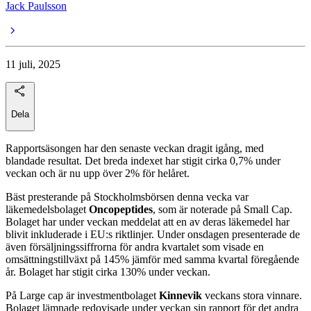
Jack Paulsson
11 juli, 2025
Dela
Rapportsäsongen har den senaste veckan dragit igång, med
blandade resultat. Det breda indexet har stigit cirka 0,7% under
veckan och är nu upp över 2% för helåret.
Bäst presterande på Stockholmsbörsen denna vecka var
läkemedelsbolaget
Oncopeptides
, som är noterade på Small Cap.
Bolaget har under veckan meddelat att en av deras läkemedel har
blivit inkluderade i EU:s riktlinjer. Under onsdagen presenterade de
även försäljningssiffrorna för andra kvartalet som visade en
omsättningstillväxt på 145% jämför med samma kvartal föregående
år. Bolaget har stigit cirka 130% under veckan.
På Large cap är investmentbolaget
Kinnevik
veckans stora vinnare.
Bolaget lämnade redovisade under veckan sin rapport för det andra