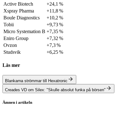
Active Biotech
+24,1 %
Xspray Pharma
+11,8 %
Boule Diagnostics
+10,2 %
Tobii
+9,73 %
Micro Systemation B
+7,35 %
Eniro Group
+7,32 %
Ovzon
+7,3 %
Studsvik
+6,25 %
Läs mer
Blankarna strömmar till Hexatronic
Creades VD om Silex: "Skulle absolut funka på börsen"
Ämnen i artikeln
Mycronic
Kinnevik
Oncopeptides