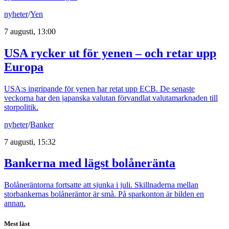
nyheter
/
Yen
7 augusti, 13:00
USA rycker ut för yenen – och retar upp
Europa
USA:s ingripande för yenen har retat upp ECB. De senaste
veckorna har den japanska valutan förvandlat valutamarknaden till
storpolitik.
nyheter
/
Banker
7 augusti, 15:32
Bankerna med lägst bolåneränta
Bolåneräntorna fortsatte att sjunka i juli. Skillnaderna mellan
storbankernas bolåneräntor är små. På sparkonton är bilden en
annan.
Mest läst