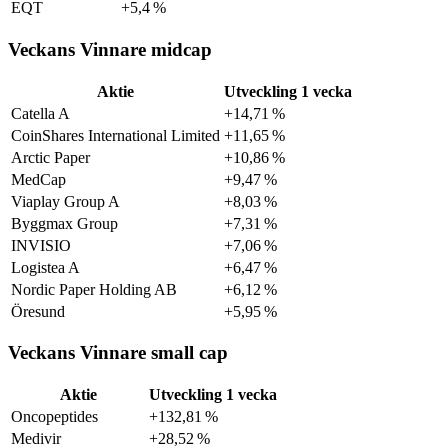
EQT
+5,4 %
Veckans Vinnare midcap
Aktie
Utveckling 1 vecka
Catella A
+14,71 %
CoinShares International Limited
+11,65 %
Arctic Paper
+10,86 %
MedCap
+9,47 %
Viaplay Group A
+8,03 %
Byggmax Group
+7,31 %
INVISIO
+7,06 %
Logistea A
+6,47 %
Nordic Paper Holding AB
+6,12 %
Öresund
+5,95 %
Veckans Vinnare small cap
Aktie
Utveckling 1 vecka
Oncopeptides
+132,81 %
Medivir
+28,52 %