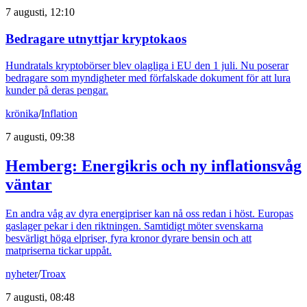
7 augusti, 12:10
Bedragare utnyttjar kryptokaos
Hundratals kryptobörser blev olagliga i EU den 1 juli. Nu poserar
bedragare som myndigheter med förfalskade dokument för att lura
kunder på deras pengar.
krönika
/
Inflation
7 augusti, 09:38
Hemberg: Energikris och ny inflationsvåg
väntar
En andra våg av dyra energipriser kan nå oss redan i höst. Europas
gaslager pekar i den riktningen. Samtidigt möter svenskarna
besvärligt höga elpriser, fyra kronor dyrare bensin och att
matpriserna tickar uppåt.
nyheter
/
Troax
7 augusti, 08:48