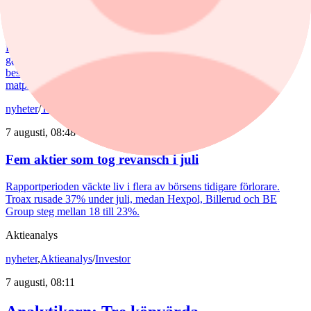
väntar
En andra våg av dyra energipriser kan nå oss redan i höst. Europas
gaslager pekar i den riktningen. Samtidigt möter svenskarna
besvärligt höga elpriser, fyra kronor dyrare bensin och att
matpriserna tickar uppåt.
nyheter
/
Troax
7 augusti, 08:48
Fem aktier som tog revansch i juli
Rapportperioden väckte liv i flera av börsens tidigare förlorare.
Troax rusade 37% under juli, medan Hexpol, Billerud och BE
Group steg mellan 18 till 23%.
Aktieanalys
nyheter
,
Aktieanalys
/
Investor
7 augusti, 08:11