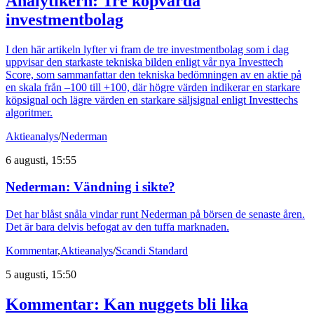
Analytikern: Tre köpvärda
investmentbolag
I den här artikeln lyfter vi fram de tre investmentbolag som i dag
uppvisar den starkaste tekniska bilden enligt vår nya Investtech
Score, som sammanfattar den tekniska bedömningen av en aktie på
en skala från –100 till +100, där högre värden indikerar en starkare
köpsignal och lägre värden en starkare säljsignal enligt Investtechs
algoritmer.
Aktieanalys
/
Nederman
6 augusti, 15:55
Nederman: Vändning i sikte?
Det har blåst snåla vindar runt Nederman på börsen de senaste åren.
Det är bara delvis befogat av den tuffa marknaden.
Kommentar
,
Aktieanalys
/
Scandi Standard
5 augusti, 15:50
Kommentar: Kan nuggets bli lika