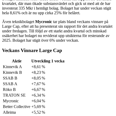
kvartalet, där man ökade substansvärdet och gick ut med att de har
investerat 335 Mkr i hemligt bolag. Bolaget har under veckan stigit
hela 8,61% och är nu upp cirka 25% för helåret.
Även teknikbolaget
Mycronic
tar plats bland veckans vinnare på
Large Cap, efter att ha presenterat sin rapport för det andra kvartalet
under fredagen. Till följd av ett starkt andra kvartal och minskad
osäkerhet har bolaget nu reviderat upp utsikterna för resterande av
2025. Bolaget har stigit över 6% under veckan.
Veckans Vinnare Large Cap
Aktie
Utveckling 1 vecka
Kinnevik A
+8,61 %
Kinnevik B
+8,23 %
SSAB B
+8,05 %
SSAB A
+7,67 %
Röko B
+6,67 %
TRATON SE
+6,34 %
Mycronic
+6,04 %
Better Collective
+5,69 %
Alleima
+5,52 %