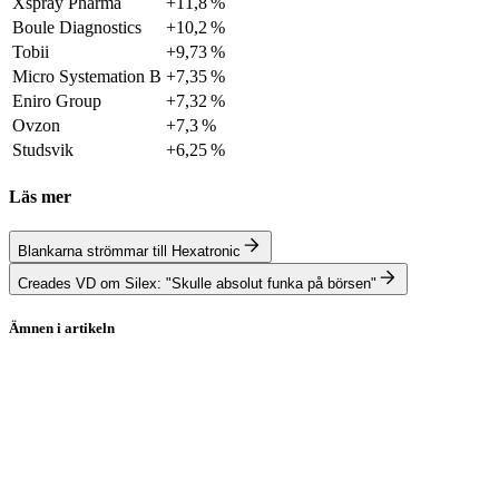
Xspray Pharma
+11,8 %
Boule Diagnostics
+10,2 %
Tobii
+9,73 %
Micro Systemation B
+7,35 %
Eniro Group
+7,32 %
Ovzon
+7,3 %
Studsvik
+6,25 %
Läs mer
Blankarna strömmar till Hexatronic
Creades VD om Silex: "Skulle absolut funka på börsen"
Ämnen i artikeln
Mycronic
Kinnevik
Oncopeptides
SSAB