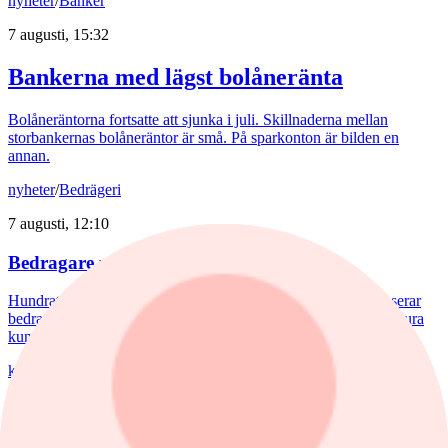
nyheter
/
Banker
7 augusti, 15:32
Bankerna med lägst bolåneränta
Bolåneräntorna fortsatte att sjunka i juli. Skillnaderna mellan
storbankernas bolåneräntor är små. På sparkonton är bilden en
annan.
nyheter
/
Bedrägeri
7 augusti, 12:10
Bedragare utnyttjar kryptokaos
Hundratals kryptobörser blev olagliga i EU den 1 juli. Nu poserar
bedragare som myndigheter med förfalskade dokument för att lura
kunder på deras pengar.
krönika
/
Inflation
7 augusti, 09:38
Hemberg: Energikris och ny inflationsvåg