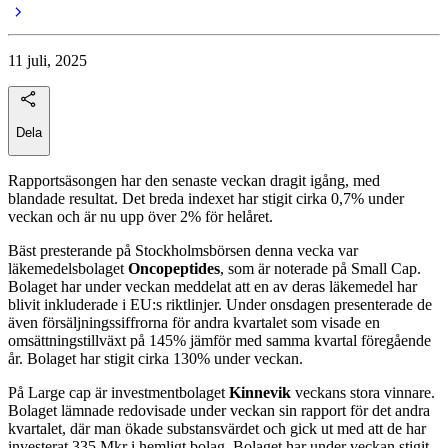
11 juli, 2025
Dela
Rapportsäsongen har den senaste veckan dragit igång, med
blandade resultat. Det breda indexet har stigit cirka 0,7% under
veckan och är nu upp över 2% för helåret.
Bäst presterande på Stockholmsbörsen denna vecka var
läkemedelsbolaget
Oncopeptides
, som är noterade på Small Cap.
Bolaget har under veckan meddelat att en av deras läkemedel har
blivit inkluderade i EU:s riktlinjer. Under onsdagen presenterade de
även försäljningssiffrorna för andra kvartalet som visade en
omsättningstillväxt på 145% jämför med samma kvartal föregående
år. Bolaget har stigit cirka 130% under veckan.
På Large cap är investmentbolaget
Kinnevik
veckans stora vinnare.
Bolaget lämnade redovisade under veckan sin rapport för det andra
kvartalet, där man ökade substansvärdet och gick ut med att de har
investerat 335 Mkr i hemligt bolag. Bolaget har under veckan stigit