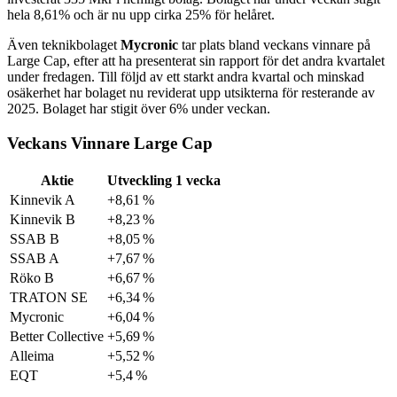
hela 8,61% och är nu upp cirka 25% för helåret.
Även teknikbolaget
Mycronic
tar plats bland veckans vinnare på
Large Cap, efter att ha presenterat sin rapport för det andra kvartalet
under fredagen. Till följd av ett starkt andra kvartal och minskad
osäkerhet har bolaget nu reviderat upp utsikterna för resterande av
2025. Bolaget har stigit över 6% under veckan.
Veckans Vinnare Large Cap
Aktie
Utveckling 1 vecka
Kinnevik A
+8,61 %
Kinnevik B
+8,23 %
SSAB B
+8,05 %
SSAB A
+7,67 %
Röko B
+6,67 %
TRATON SE
+6,34 %
Mycronic
+6,04 %
Better Collective
+5,69 %
Alleima
+5,52 %
EQT
+5,4 %