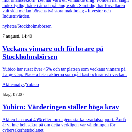
mot finanssektorn. Det har varit ett vinnande drag. Fonden har slagit
index tydligt både i år och på längre sikt. Samtidigt har förvaltaren
valt sida mellan börsens två stora maktbolag - Investor och
Industrivärden.
nyheter
/
Stockholmsbörsen
7 augusti, 14:40
Veckans vinnare och förlorare på
Stockholmsbörsen
Yubico har rusat över 45% och tar platsen som veckans vinnare på
Large Cap. Placera listar aktierna som gått bäst och sämst i veckan.
Aktieanalys
/
Yubico
Idag, 07:00
Yubico: Värderingen ställer höga krav
Aktien har rusat 45% efter torsdagens starka kvartalsrapport. Ändå
är vi inte helt säkra på om detta verkligen var vändningen för
cybersäkerhetsbolaget.