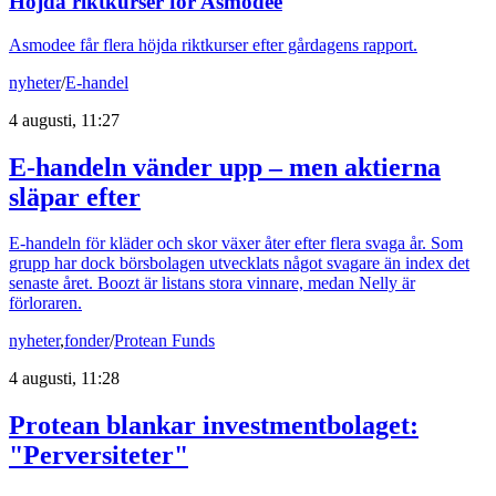
Höjda riktkurser för Asmodee
Asmodee får flera höjda riktkurser efter gårdagens rapport.
nyheter
/
E-handel
4 augusti, 11:27
E-handeln vänder upp – men aktierna
släpar efter
E-handeln för kläder och skor växer åter efter flera svaga år. Som
grupp har dock börsbolagen utvecklats något svagare än index det
senaste året. Boozt är listans stora vinnare, medan Nelly är
förloraren.
nyheter
,
fonder
/
Protean Funds
4 augusti, 11:28
Protean blankar investmentbolaget:
"Perversiteter"