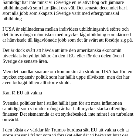
Samtidigt har inte minst vi i Sverige en relativt hög och jämnare
utbildningsnivå som har tjänat oss väl. Det senaste decenniet har i
stort alla jobb som skapats i Sverige varit med eftergymnasial
utbildning.
I USA är skillnaderna mellan individers utbildningsnivå större och
det finns många människor med mycket låg utbildning som därmed
är hänvisade till lågavlönade jobb som det är svårt att försörja sig på.
Det är dock svårt att hävda att inte den amerikanska ekonomin
utvecklats betydligt bättre än den i EU eller för den delen även i
Sverige de senaste åren.
Men det handlar snarare om konjunktur än struktur. USA har fört en
mycket expansiv politik som har hållit uppe tillväxten, men det har
även bidragit till en allt större skuld.
Kan få EU att vakna
Svenska politiker har i stället hållit igen för att mota inflationen
samtidigt som vi under många år har haft mycket starka offentliga
finanser. Det sistnämnda är ett styrkebesked, inte minst i en turbulent
omvärld.
I den bästa av världar får Trumps burdusa sätt EU att vakna och ta
större ansvar i frågor som vi försakat eller där vi bekvämt lutat oss