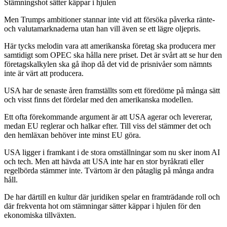
Stämningshot sätter käppar i hjulen
Men Trumps ambitioner stannar inte vid att försöka påverka ränte-
och valutamarknaderna utan han vill även se ett lägre oljepris.
Här tycks melodin vara att amerikanska företag ska producera mer
samtidigt som OPEC ska hålla nere priset. Det är svårt att se hur den
företagskalkylen ska gå ihop då det vid de prisnivåer som nämnts
inte är värt att producera.
USA har de senaste åren framställts som ett föredöme på många sätt
och visst finns det fördelar med den amerikanska modellen.
Ett ofta förekommande argument är att USA agerar och levererar,
medan EU reglerar och halkar efter. Till viss del stämmer det och
den hemläxan behöver inte minst EU göra.
USA ligger i framkant i de stora omställningar som nu sker inom AI
och tech. Men att hävda att USA inte har en stor byråkrati eller
regelbörda stämmer inte. Tvärtom är den påtaglig på många andra
håll.
De har därtill en kultur där juridiken spelar en framträdande roll och
där frekventa hot om stämningar sätter käppar i hjulen för den
ekonomiska tillväxten.