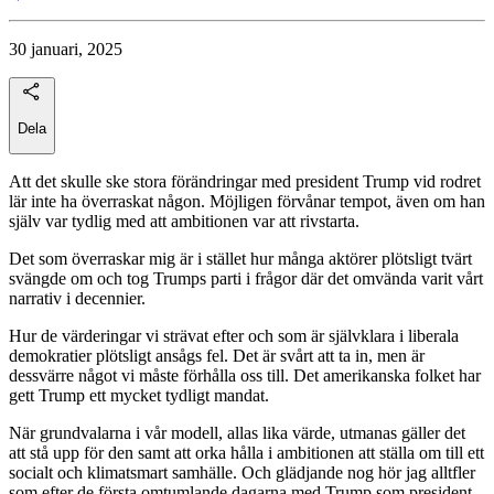
30 januari, 2025
Dela
Att det skulle ske stora förändringar med president Trump vid rodret
lär inte ha överraskat någon. Möjligen förvånar tempot, även om han
själv var tydlig med att ambitionen var att rivstarta.
Det som överraskar mig är i stället hur många aktörer plötsligt tvärt
svängde om och tog Trumps parti i frågor där det omvända varit vårt
narrativ i decennier.
Hur de värderingar vi strävat efter och som är självklara i liberala
demokratier plötsligt ansågs fel. Det är svårt att ta in, men är
dessvärre något vi måste förhålla oss till. Det amerikanska folket har
gett Trump ett mycket tydligt mandat.
När grundvalarna i vår modell, allas lika värde, utmanas gäller det
att stå upp för den samt att orka hålla i ambitionen att ställa om till ett
socialt och klimatsmart samhälle. Och glädjande nog hör jag alltfler
som efter de första omtumlande dagarna med Trump som president