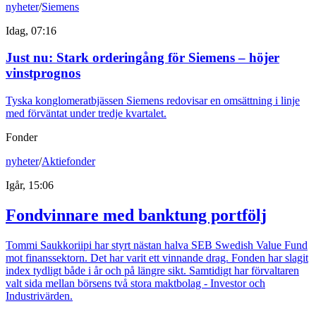
nyheter
/
Siemens
Idag, 07:16
Just nu
:
Stark orderingång för Siemens – höjer
vinstprognos
Tyska konglomeratbjässen Siemens redovisar en omsättning i linje
med förväntat under tredje kvartalet.
Fonder
nyheter
/
Aktiefonder
Igår, 15:06
Fondvinnare med banktung portfölj
Tommi Saukkoriipi har styrt nästan halva SEB Swedish Value Fund
mot finanssektorn. Det har varit ett vinnande drag. Fonden har slagit
index tydligt både i år och på längre sikt. Samtidigt har förvaltaren
valt sida mellan börsens två stora maktbolag - Investor och
Industrivärden.