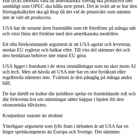
Här tycks melodin vara att amerikanska företag ska producera mer
samtidigt som OPEC ska hålla nere priset. Det är svårt att se hur den
företagskalkylen ska gå ihop då det vid de prisnivåer som nämnts
inte är värt att producera.
USA har de senaste åren framställts som ett föredöme på många sätt
och visst finns det fördelar med den amerikanska modellen.
Ett ofta förekommande argument är att USA agerar och levererar,
medan EU reglerar och halkar efter. Till viss del stämmer det och
den hemläxan behöver inte minst EU göra.
USA ligger i framkant i de stora omställningar som nu sker inom AI
och tech. Men att hävda att USA inte har en stor byråkrati eller
regelbörda stämmer inte. Tvärtom är den påtaglig på många andra
håll.
De har därtill en kultur där juridiken spelar en framträdande roll och
där frekventa hot om stämningar sätter käppar i hjulen för den
ekonomiska tillväxten.
Konjunktur snarare än struktur
Ytterligare argument som lyfts fram i debatten är att USA har en
högre spetskompetens än Europa och Sverige. Det stämmer.