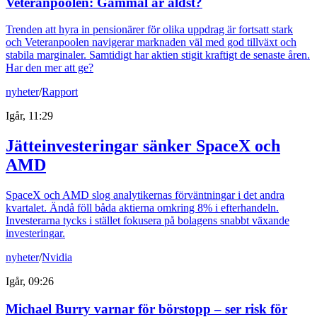
Veteranpoolen: Gammal är äldst?
Trenden att hyra in pensionärer för olika uppdrag är fortsatt stark
och Veteranpoolen navigerar marknaden väl med god tillväxt och
stabila marginaler. Samtidigt har aktien stigit kraftigt de senaste åren.
Har den mer att ge?
nyheter
/
Rapport
Igår, 11:29
Jätteinvesteringar sänker SpaceX och
AMD
SpaceX och AMD slog analytikernas förväntningar i det andra
kvartalet. Ändå föll båda aktierna omkring 8% i efterhandeln.
Investerarna tycks i stället fokusera på bolagens snabbt växande
investeringar.
nyheter
/
Nvidia
Igår, 09:26
Michael Burry varnar för börstopp – ser risk för