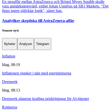
En storaffär mellan AstraZeneca och Bristol Myers Squibb skulle
vara anmärkningsvärd, enligt Johan Unnérus på SB1 Markets. "Det
finns ingen självklar logik", säger han.
Analytiker skeptiska till AstraZeneca-affär
Senaste nytt
Nyheter
Analyser
Telegram
Inflation
Idag, 08:19
Inflationen sjunker i takt med energipriserna
Deepseek
Idag, 08:13
Deepseek planerar kraftiga prishöjningar för AI-tjänster
Rottneros