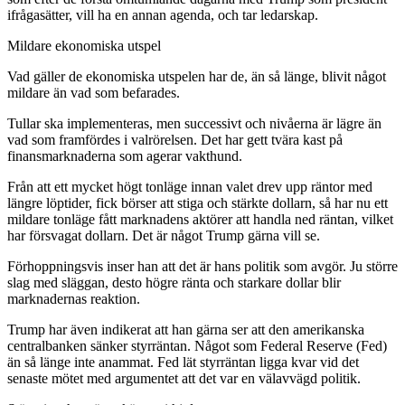
ifrågasätter, vill ha en annan agenda, och tar ledarskap.
Mildare ekonomiska utspel
Vad gäller de ekonomiska utspelen har de, än så länge, blivit något
mildare än vad som befarades.
Tullar ska implementeras, men successivt och nivåerna är lägre än
vad som framfördes i valrörelsen. Det har gett tvära kast på
finansmarknaderna som agerar vakthund.
Från att ett mycket högt tonläge innan valet drev upp räntor med
längre löptider, fick börser att stiga och stärkte dollarn, så har nu ett
mildare tonläge fått marknadens aktörer att handla ned räntan, vilket
har försvagat dollarn. Det är något Trump gärna vill se.
Förhoppningsvis inser han att det är hans politik som avgör. Ju större
slag med släggan, desto högre ränta och starkare dollar blir
marknadernas reaktion.
Trump har även indikerat att han gärna ser att den amerikanska
centralbanken sänker styrräntan. Något som Federal Reserve (Fed)
än så länge inte anammat. Fed lät styrräntan ligga kvar vid det
senaste mötet med argumentet att det var en välavvägd politik.