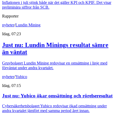
Inflationen i juli sjönk både när det gäller KPI och KPIF. Det visar
preliminära siffror från SCB.
Rapporter
nyheter
/
Lundin Mining
Idag, 07:23
Just nu
:
Lundin Minings resultat sämre
än väntat
Gruvbolaget Lundin Mining redovisar en omsättning i linje med
förväntat under andra kvartalet.
nyheter
/
Yubico
Idag, 07:15
Just nu
:
Yubico ökar omsättning och rörelseresultat
Cybersäkerhetsbolaget Yubico redovisar ökad omsättning under
andra kvartalet jämfört med samma period året innan.