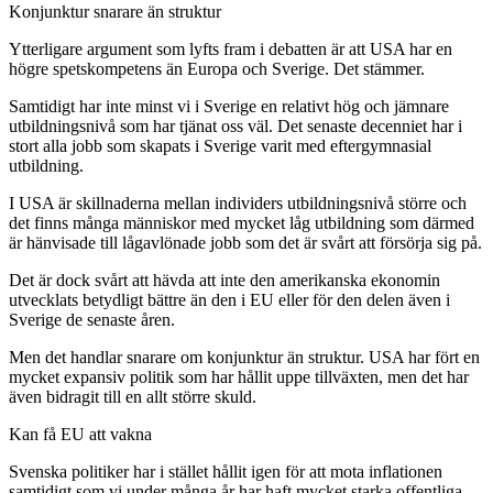
Konjunktur snarare än struktur
Ytterligare argument som lyfts fram i debatten är att USA har en
högre spetskompetens än Europa och Sverige. Det stämmer.
Samtidigt har inte minst vi i Sverige en relativt hög och jämnare
utbildningsnivå som har tjänat oss väl. Det senaste decenniet har i
stort alla jobb som skapats i Sverige varit med eftergymnasial
utbildning.
I USA är skillnaderna mellan individers utbildningsnivå större och
det finns många människor med mycket låg utbildning som därmed
är hänvisade till lågavlönade jobb som det är svårt att försörja sig på.
Det är dock svårt att hävda att inte den amerikanska ekonomin
utvecklats betydligt bättre än den i EU eller för den delen även i
Sverige de senaste åren.
Men det handlar snarare om konjunktur än struktur. USA har fört en
mycket expansiv politik som har hållit uppe tillväxten, men det har
även bidragit till en allt större skuld.
Kan få EU att vakna
Svenska politiker har i stället hållit igen för att mota inflationen
samtidigt som vi under många år har haft mycket starka offentliga