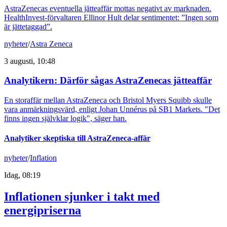
AstraZenecas eventuella jätteaffär mottas negativt av marknaden.
HealthInvest-förvaltaren Ellinor Hult delar sentimentet: ”Ingen som
är jättetaggad”.
nyheter
/
Astra Zeneca
3 augusti, 10:48
Analytikern: Därför sågas AstraZenecas jätteaffär
En storaffär mellan AstraZeneca och Bristol Myers Squibb skulle
vara anmärkningsvärd, enligt Johan Unnérus på SB1 Markets. "Det
finns ingen självklar logik", säger han.
Analytiker skeptiska till AstraZeneca-affär
nyheter
/
Inflation
Idag, 08:19
Inflationen sjunker i takt med
energipriserna