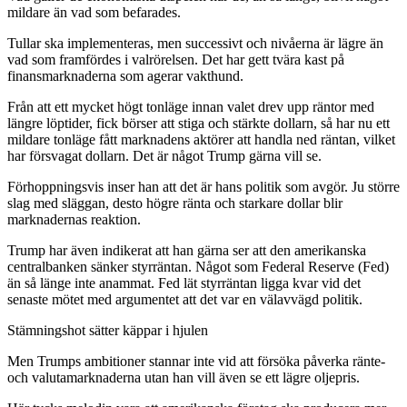
mildare än vad som befarades.
Tullar ska implementeras, men successivt och nivåerna är lägre än
vad som framfördes i valrörelsen. Det har gett tvära kast på
finansmarknaderna som agerar vakthund.
Från att ett mycket högt tonläge innan valet drev upp räntor med
längre löptider, fick börser att stiga och stärkte dollarn, så har nu ett
mildare tonläge fått marknadens aktörer att handla ned räntan, vilket
har försvagat dollarn. Det är något Trump gärna vill se.
Förhoppningsvis inser han att det är hans politik som avgör. Ju större
slag med släggan, desto högre ränta och starkare dollar blir
marknadernas reaktion.
Trump har även indikerat att han gärna ser att den amerikanska
centralbanken sänker styrräntan. Något som Federal Reserve (Fed)
än så länge inte anammat. Fed lät styrräntan ligga kvar vid det
senaste mötet med argumentet att det var en välavvägd politik.
Stämningshot sätter käppar i hjulen
Men Trumps ambitioner stannar inte vid att försöka påverka ränte-
och valutamarknaderna utan han vill även se ett lägre oljepris.