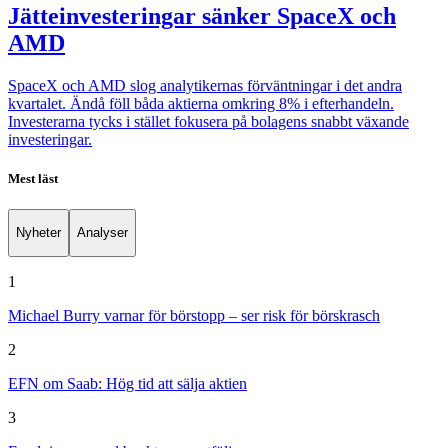
Jätteinvesteringar sänker SpaceX och
AMD
SpaceX och AMD slog analytikernas förväntningar i det andra
kvartalet. Ändå föll båda aktierna omkring 8% i efterhandeln.
Investerarna tycks i stället fokusera på bolagens snabbt växande
investeringar.
Mest läst
Nyheter
Analyser
1
Michael Burry varnar för börstopp – ser risk för börskrasch
2
EFN om Saab: Hög tid att sälja aktien
3