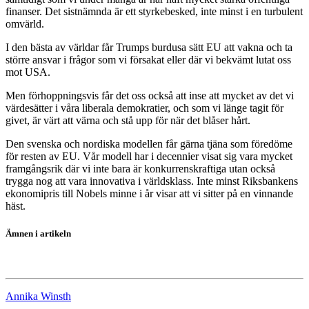
finanser. Det sistnämnda är ett styrkebesked, inte minst i en turbulent
omvärld.
I den bästa av världar får Trumps burdusa sätt EU att vakna och ta
större ansvar i frågor som vi försakat eller där vi bekvämt lutat oss
mot USA.
Men förhoppningsvis får det oss också att inse att mycket av det vi
värdesätter i våra liberala demokratier, och som vi länge tagit för
givet, är värt att värna och stå upp för när det blåser hårt.
Den svenska och nordiska modellen får gärna tjäna som föredöme
för resten av EU. Vår modell har i decennier visat sig vara mycket
framgångsrik där vi inte bara är konkurrenskraftiga utan också
trygga nog att vara innovativa i världsklass. Inte minst Riksbankens
ekonomipris till Nobels minne i år visar att vi sitter på en vinnande
häst.
Ämnen i artikeln
kronikor
Annika Winsth