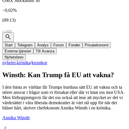
OMX Stockholm 30
−0,02%
(09:13)
Start
Telegram
Analys
Forum
Fonder
Privatekonomi
Externa tjänster
Till Avanza
Nyhetsbrev
nyheter
,
krönika
/
kronikor
Winsth: Kan Trump få EU att vakna?
I den bästa av världar får Trumps burdusa sätt EU att vakna och ta
större ansvar i frågor som vi försakat eller där vi lutat oss mot USA.
Men förhoppningsvis får det oss också att inse att mycket av det vi
värdesätter i våra liberala demokratier är värt stå upp för när det
blåser hårt, skriver chefekonom Annika Winsth i en krönika.
Annika Winsth