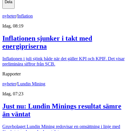
Dela
nyheter
/
Inflation
Idag, 08:19
Inflationen sjunker i takt med
energipriserna
Inflationen i juli sjönk både när det gäller KPI och KPIF. Det visar
preliminära siffror från SCB.
Rapporter
nyheter
/
Lundin Mining
Idag, 07:23
Just nu
:
Lundin Minings resultat sämre
än väntat
Gruvbolaget Lundin Mining redovisar en omsättning i linje med