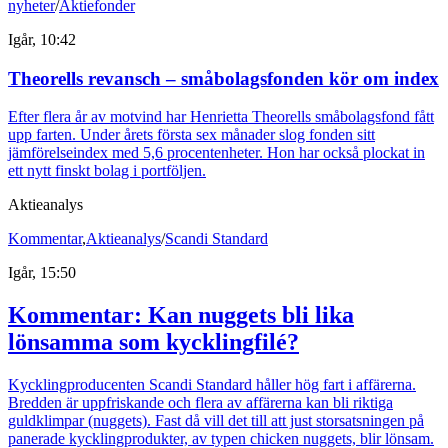
nyheter
/
Aktiefonder
Igår, 10:42
Theorells revansch – småbolagsfonden kör om index
Efter flera år av motvind har Henrietta Theorells småbolagsfond fått
upp farten. Under årets första sex månader slog fonden sitt
jämförelseindex med 5,6 procentenheter. Hon har också plockat in
ett nytt finskt bolag i portföljen.
Aktieanalys
Kommentar
,
Aktieanalys
/
Scandi Standard
Igår, 15:50
Kommentar: Kan nuggets bli lika
lönsamma som kycklingfilé?
Kycklingproducenten Scandi Standard håller hög fart i affärerna.
Bredden är uppfriskande och flera av affärerna kan bli riktiga
guldklimpar (nuggets). Fast då vill det till att just storsatsningen på
panerade kycklingprodukter, av typen chicken nuggets, blir lönsam.