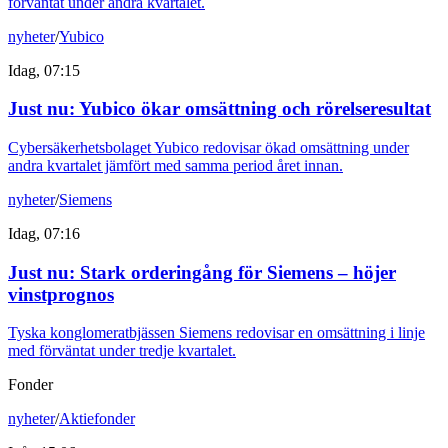
förväntat under andra kvartalet.
nyheter
/
Yubico
Idag, 07:15
Just nu
:
Yubico ökar omsättning och rörelseresultat
Cybersäkerhetsbolaget Yubico redovisar ökad omsättning under
andra kvartalet jämfört med samma period året innan.
nyheter
/
Siemens
Idag, 07:16
Just nu
:
Stark orderingång för Siemens – höjer
vinstprognos
Tyska konglomeratbjässen Siemens redovisar en omsättning i linje
med förväntat under tredje kvartalet.
Fonder
nyheter
/
Aktiefonder