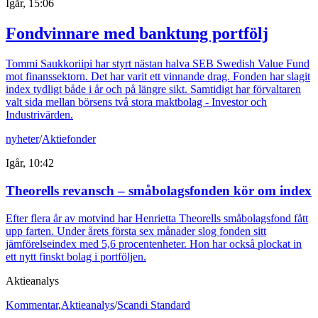
Igår, 15:06
Fondvinnare med banktung portfölj
Tommi Saukkoriipi har styrt nästan halva SEB Swedish Value Fund
mot finanssektorn. Det har varit ett vinnande drag. Fonden har slagit
index tydligt både i år och på längre sikt. Samtidigt har förvaltaren
valt sida mellan börsens två stora maktbolag - Investor och
Industrivärden.
nyheter
/
Aktiefonder
Igår, 10:42
Theorells revansch – småbolagsfonden kör om index
Efter flera år av motvind har Henrietta Theorells småbolagsfond fått
upp farten. Under årets första sex månader slog fonden sitt
jämförelseindex med 5,6 procentenheter. Hon har också plockat in
ett nytt finskt bolag i portföljen.
Aktieanalys
Kommentar
,
Aktieanalys
/
Scandi Standard