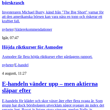
börskrasch
Investeraren Michael Burry, känd från "The Big Short" varnar för
att den amerikanska börsen kan vara nära en topp och riskerar ett
kraftigt fall.
nyheter
/
Aktierekommendationer
Igår, 07:47
Höjda riktkurser för Asmodee
Asmodee får flera höjda riktkurser efter gårdagens rapport.
nyheter
/
E-handel
4 augusti, 11:27
E-handeln vänder upp – men aktierna
släpar efter
E-handeln för kläder och skor växer åter efter flera svaga år. Som
grupp har dock börsbolagen utvecklats något svagare än index det
senaste året. Boozt är listans stora vinnare, medan Nelly är