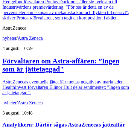
Hedgefondförvaltaren Pontus Dackmo ställer sig tveksam till
Industrivärdens premievärdering. "För oss är detta en av de
perversiteter som skapas av mekaniska köp och flykten till passivt",
skriver Protean-förvaltaren, som tagit en kort position i aktien.
AstraZeneca
nyheter
/
Astra Zeneca
4 augusti, 10:59
Förvaltaren om Astra-affären: ”Ingen
som är jättetaggad"
AstraZenecas eventuella jätteaffär mottas negativt av marknaden.
HealthInvest-förvaltaren Ellinor Hult delar sentimentet: ”Ingen som
är jättetaggad”.
nyheter
/
Astra Zeneca
3 augusti, 10:48
Analytikern: Därför sågas AstraZenecas jätteaffär