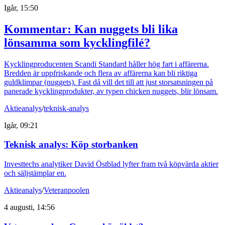
Igår, 15:50
Kommentar: Kan nuggets bli lika
lönsamma som kycklingfilé?
Kycklingproducenten Scandi Standard håller hög fart i affärerna.
Bredden är uppfriskande och flera av affärerna kan bli riktiga
guldklimpar (nuggets). Fast då vill det till att just storsatsningen på
panerade kycklingprodukter, av typen chicken nuggets, blir lönsam.
Aktieanalys
/
teknisk-analys
Igår, 09:21
Teknisk analys: Köp storbanken
Investtechs analytiker David Östblad lyfter fram två köpvärda aktier
och säljstämplar en.
Aktieanalys
/
Veteranpoolen
4 augusti, 14:56