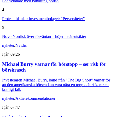
Fondvinnare med banktung portfölj
4
Protean blankar investmentbolaget: "Perversiteter"
5
Novo Nordisk över förväntan – höjer helårsutsikter
nyheter
/
Nvidia
Igår, 09:26
Michael Burry varnar för börstopp – ser risk för
börskrasch
Investeraren Michael Burry, känd från "The Big Short" varnar för
att den amerikanska börsen kan vara nära en topp och riskerar ett
kraftigt fall.
nyheter
/
Aktierekommendationer
Igår, 07:47