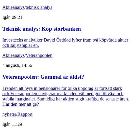
Aktieanalys
/
teknisk-analys
Igår, 09:21
Teknisk analys: Köp storbanken
Investtechs analytiker David Östblad lyfter fram två köpvärda aktier
och säljstämplar en.
Aktieanalys
/
Veteranpoolen
4 augusti, 14:56
Veteranpoolen: Gammal är äldst?
Trenden att hyra in pensionärer för olika uppdrag är fortsatt stark
och Veteranpoolen navigerar marknaden väl med god tillväxt och
stabila marginaler. Samtidigt har aktien stigit kraftigt de senaste åren.
Har den mer att ge?
nyheter
/
Rapport
Igår, 11:29