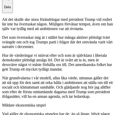
Dela
Att det skulle ske stora förändringar med president Trump vid rodret
lär inte ha överraskat någon. Möjligen förvånar tempot, även om han
själv var tydlig med att ambitionen var att rivstarta.
Det som överraskar mig är i stället hur många aktörer plötsligt tvärt
svängde om och tog Trumps parti i frågor där det omvända varit vårt
narrativ i decennier.
Hur de värderingar vi strävat efter och som är självklara i liberala
demokratier plötsligt ansågs fel. Det är svårt att ta in, men är
dessvärre något vi måste förhålla oss till. Det amerikanska folket har
gett Trump ett mycket tydligt mandat.
När grundvalarna i vår modell, allas lika värde, utmanas gäller det
att stå upp för den samt att orka hålla i ambitionen att ställa om till ett
socialt och klimatsmart samhälle. Och glädjande nog hör jag alltfler
som efter de första omtumlande dagarna med Trump som president
ifrågasätter, vill ha en annan agenda, och tar ledarskap.
Mildare ekonomiska utspel
Vad gäller de ekonomiska utspelen har de, än så länge, blivit något