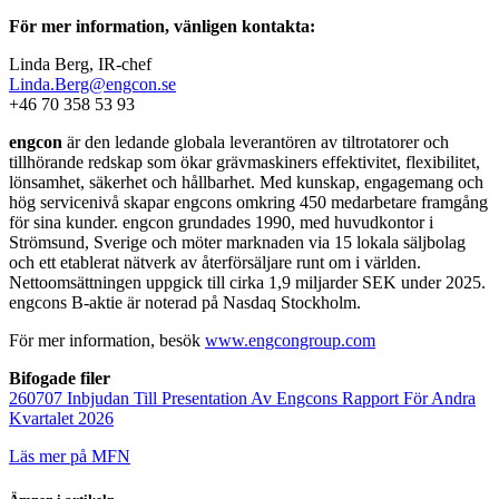
För mer information, vänligen kontakta:
Linda Berg, IR-chef
Linda.Berg@engcon.se
+46 70 358 53 93
engcon
är den ledande globala leverantören av tiltrotatorer och
tillhörande redskap som ökar grävmaskiners effektivitet, flexibilitet,
lönsamhet, säkerhet och hållbarhet. Med kunskap, engagemang och
hög servicenivå skapar engcons omkring 450 medarbetare framgång
för sina kunder. engcon grundades 1990, med huvudkontor i
Strömsund, Sverige och möter marknaden via 15 lokala säljbolag
och ett etablerat nätverk av återförsäljare runt om i världen.
Nettoomsättningen uppgick till cirka 1,9 miljarder SEK under 2025.
engcons B-aktie är noterad på Nasdaq Stockholm.
För mer information, besök
www.engcongroup.com
Bifogade filer
260707 Inbjudan Till Presentation Av Engcons Rapport För Andra
Kvartalet 2026
Läs mer på MFN