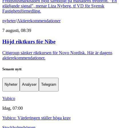
Fritidshusmarknaden bjöd samtidigt på månadens tredbrott. "En
glädjande signal", menar Liza Nyberg, tf VD för Svensk
Fastighetsförmedling.
nyheter
/
Aktierekommendationer
7 augusti, 08:39
Höjd riktkurs för Nibe
Citigroup sänker riktkursen för Novo Nordisk. Här är dagens
aktierekommendationer.
Senaste nytt
Nyheter
Analyser
Telegram
Yubico
Idag, 07:00
Yubico: Värderingen ställer höga krav
Stockholmsbörsen