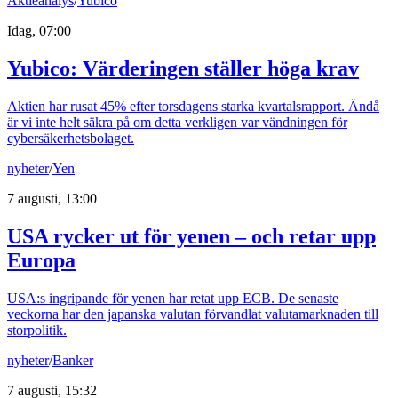
Aktieanalys
/
Yubico
Idag, 07:00
Yubico: Värderingen ställer höga krav
Aktien har rusat 45% efter torsdagens starka kvartalsrapport. Ändå
är vi inte helt säkra på om detta verkligen var vändningen för
cybersäkerhetsbolaget.
nyheter
/
Yen
7 augusti, 13:00
USA rycker ut för yenen – och retar upp
Europa
USA:s ingripande för yenen har retat upp ECB. De senaste
veckorna har den japanska valutan förvandlat valutamarknaden till
storpolitik.
nyheter
/
Banker
7 augusti, 15:32