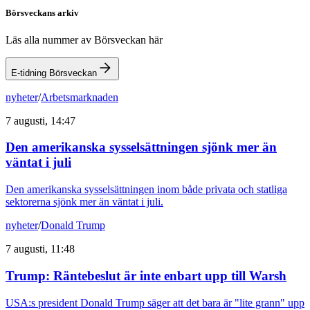
Börsveckans arkiv
Läs alla nummer av Börsveckan här
E-tidning Börsveckan
nyheter
/
Arbetsmarknaden
7 augusti, 14:47
Den amerikanska sysselsättningen sjönk mer än
väntat i juli
Den amerikanska sysselsättningen inom både privata och statliga
sektorerna sjönk mer än väntat i juli.
nyheter
/
Donald Trump
7 augusti, 11:48
Trump: Räntebeslut är inte enbart upp till Warsh
USA:s president Donald Trump säger att det bara är "lite grann" upp