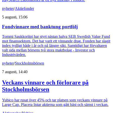
nyheter
/
Aktiefonder
5 augusti, 15:06
Fondvinnare med banktung portfölj
Tommi Saukkoriipi har styrt nästan halva SEB Swedish Value Fund
mot finanssektorn. Det har varit ett vinnande drag. Fonden har slagit
index tydligt både i år och på längre sikt. Samtidigt har förvaltaren
valt sida mellan börsens två stora maktbolag - Investor och
Industrivärden.
nyheter
/
Stockholmsbörsen
7 augusti, 14:40
Veckans vinnare och förlorare på
Stockholmsbörsen
Yubico har rusat över 45% och tar platsen som veckans vinnare på
Large Cap. Placera listar aktierna som gått bäst och sämst i veckan.