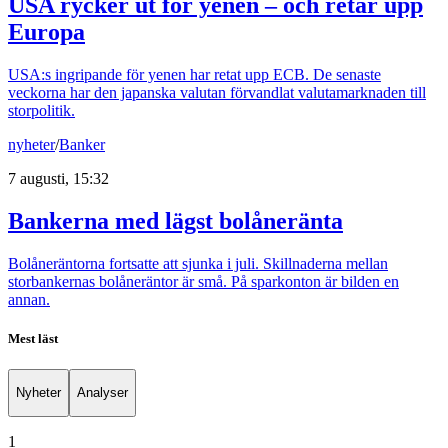
USA rycker ut för yenen – och retar upp
Europa
USA:s ingripande för yenen har retat upp ECB. De senaste
veckorna har den japanska valutan förvandlat valutamarknaden till
storpolitik.
nyheter
/
Banker
7 augusti, 15:32
Bankerna med lägst bolåneränta
Bolåneräntorna fortsatte att sjunka i juli. Skillnaderna mellan
storbankernas bolåneräntor är små. På sparkonton är bilden en
annan.
Mest läst
Nyheter
Analyser
1