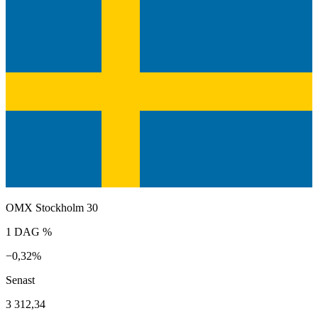
OMX Stockholm 30
1 DAG %
−0,32%
Senast
3 312,34