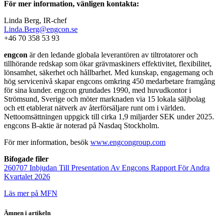
För mer information, vänligen kontakta:
Linda Berg, IR-chef
Linda.Berg@engcon.se
+46 70 358 53 93
engcon
är den ledande globala leverantören av tiltrotatorer och
tillhörande redskap som ökar grävmaskiners effektivitet, flexibilitet,
lönsamhet, säkerhet och hållbarhet. Med kunskap, engagemang och
hög servicenivå skapar engcons omkring 450 medarbetare framgång
för sina kunder. engcon grundades 1990, med huvudkontor i
Strömsund, Sverige och möter marknaden via 15 lokala säljbolag
och ett etablerat nätverk av återförsäljare runt om i världen.
Nettoomsättningen uppgick till cirka 1,9 miljarder SEK under 2025.
engcons B-aktie är noterad på Nasdaq Stockholm.
För mer information, besök
www.engcongroup.com
Bifogade filer
260707 Inbjudan Till Presentation Av Engcons Rapport För Andra
Kvartalet 2026
Läs mer på MFN
Ämnen i artikeln