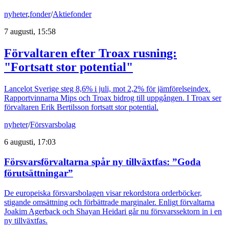
nyheter
,
fonder
/
Aktiefonder
7 augusti, 15:58
Förvaltaren efter Troax rusning:
"Fortsatt stor potential"
Lancelot Sverige steg 8,6% i juli, mot 2,2% för jämförelseindex.
Rapportvinnarna Mips och Troax bidrog till uppgången. I Troax ser
förvaltaren Erik Bertilsson fortsatt stor potential.
nyheter
/
Försvarsbolag
6 augusti, 17:03
Försvarsförvaltarna spår ny tillväxtfas: ”Goda
förutsättningar”
De europeiska försvarsbolagen visar rekordstora orderböcker,
stigande omsättning och förbättrade marginaler. Enligt förvaltarna
Joakim Agerback och Shayan Heidari går nu försvarssektorn in i en
ny tillväxtfas.