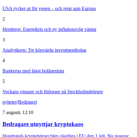
USA rycker ut för yenen – och retar upp Europa
2
Hemberg: Energikris och ny inflationsvåg väntar
3
Analytikern: Tre köpvärda investmentbolag
4
Bankerna med lägst bolåneränta
5
Veckans vinnare och förlorare på Stockholmsbörsen
nyheter
/
Bedrägeri
7 augusti, 12:10
Bedragare utnyttjar kryptokaos
Hundratals kryptobörser blev olagliga i EU den 1 juli. Nu poserar