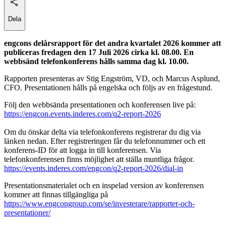
Dela
engcons delårsrapport för det andra kvartalet 2026 kommer att
publiceras fredagen den 17 Juli 2026 cirka kl. 08.00. En
webbsänd telefonkonferens hålls samma dag kl. 10.00.
Rapporten presenteras av Stig Engström, VD, och Marcus Asplund,
CFO. Presentationen hålls på engelska och följs av en frågestund.
Följ den webbsända presentationen och konferensen live på:
https://engcon.events.inderes.com/q2-report-2026
Om du önskar delta via telefonkonferens registrerar du dig via
länken nedan. Efter registreringen får du telefonnummer och ett
konferens-ID för att logga in till konferensen. Via
telefonkonferensen finns möjlighet att ställa muntliga frågor.
https://events.inderes.com/engcon/q2-report-2026/dial-in
Presentationsmaterialet och en inspelad version av konferensen
kommer att finnas tillgängliga på
https://www.engcongroup.com/se/investerare/rapporter-och-
presentationer/