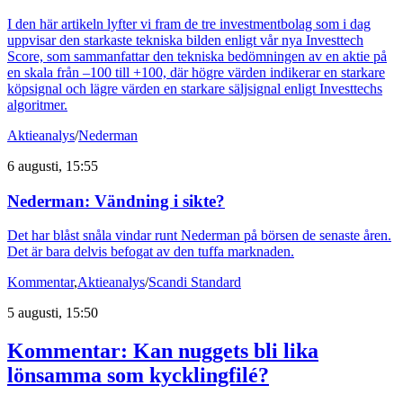
I den här artikeln lyfter vi fram de tre investmentbolag som i dag
uppvisar den starkaste tekniska bilden enligt vår nya Investtech
Score, som sammanfattar den tekniska bedömningen av en aktie på
en skala från –100 till +100, där högre värden indikerar en starkare
köpsignal och lägre värden en starkare säljsignal enligt Investtechs
algoritmer.
Aktieanalys
/
Nederman
6 augusti, 15:55
Nederman: Vändning i sikte?
Det har blåst snåla vindar runt Nederman på börsen de senaste åren.
Det är bara delvis befogat av den tuffa marknaden.
Kommentar
,
Aktieanalys
/
Scandi Standard
5 augusti, 15:50
Kommentar: Kan nuggets bli lika
lönsamma som kycklingfilé?