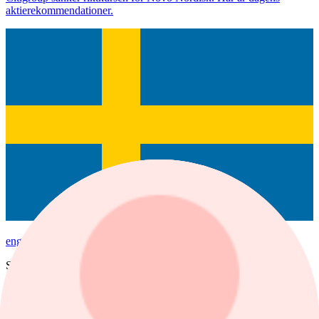
aktierekommendationer.
engcon B
Senast
65,30
1 dag %