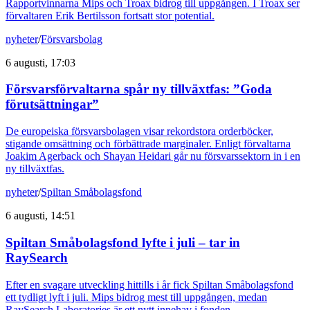
Rapportvinnarna Mips och Troax bidrog till uppgången. I Troax ser
förvaltaren Erik Bertilsson fortsatt stor potential.
nyheter
/
Försvarsbolag
6 augusti, 17:03
Försvarsförvaltarna spår ny tillväxtfas: ”Goda
förutsättningar”
De europeiska försvarsbolagen visar rekordstora orderböcker,
stigande omsättning och förbättrade marginaler. Enligt förvaltarna
Joakim Agerback och Shayan Heidari går nu försvarssektorn in i en
ny tillväxtfas.
nyheter
/
Spiltan Småbolagsfond
6 augusti, 14:51
Spiltan Småbolagsfond lyfte i juli – tar in
RaySearch
Efter en svagare utveckling hittills i år fick Spiltan Småbolagsfond
ett tydligt lyft i juli. Mips bidrog mest till uppgången, medan
RaySearch Laboratories är ett nytt innehav i fonden.