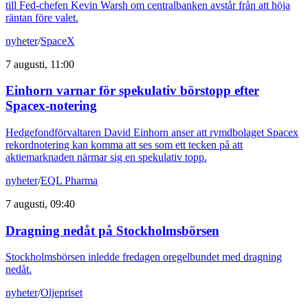
till Fed-chefen Kevin Warsh om centralbanken avstår från att höja
räntan före valet.
nyheter
/
SpaceX
7 augusti, 11:00
Einhorn varnar för spekulativ börstopp efter
Spacex-notering
Hedgefondförvaltaren David Einhorn anser att rymdbolaget Spacex
rekordnotering kan komma att ses som ett tecken på att
aktiemarknaden närmar sig en spekulativ topp.
nyheter
/
EQL Pharma
7 augusti, 09:40
Dragning nedåt på Stockholmsbörsen
Stockholmsbörsen inledde fredagen oregelbundet med dragning
nedåt.
nyheter
/
Oljepriset