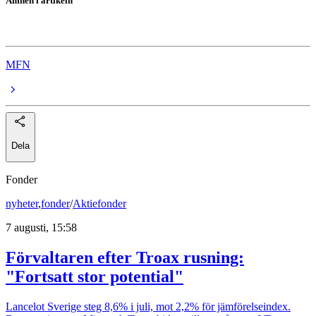
Ämnen i artikeln
Engcon
MFN
Dela
Fonder
nyheter
,
fonder
/
Aktiefonder
7 augusti, 15:58
Förvaltaren efter Troax rusning:
"Fortsatt stor potential"
Lancelot Sverige steg 8,6% i juli, mot 2,2% för jämförelseindex.