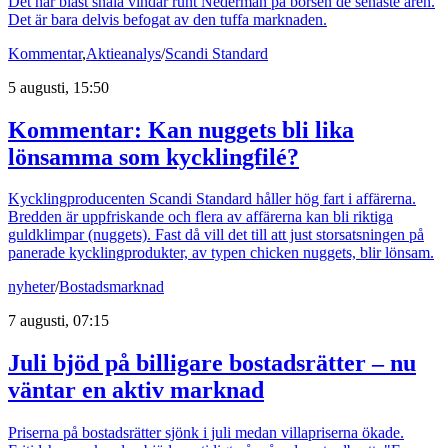
Det har blåst snåla vindar runt Nederman på börsen de senaste åren.
Det är bara delvis befogat av den tuffa marknaden.
Kommentar
,
Aktieanalys
/
Scandi Standard
5 augusti, 15:50
Kommentar: Kan nuggets bli lika
lönsamma som kycklingfilé?
Kycklingproducenten Scandi Standard håller hög fart i affärerna.
Bredden är uppfriskande och flera av affärerna kan bli riktiga
guldklimpar (nuggets). Fast då vill det till att just storsatsningen på
panerade kycklingprodukter, av typen chicken nuggets, blir lönsam.
nyheter
/
Bostadsmarknad
7 augusti, 07:15
Juli bjöd på billigare bostadsrätter – nu
väntar en aktiv marknad
Priserna på bostadsrätter sjönk i juli medan villapriserna ökade.