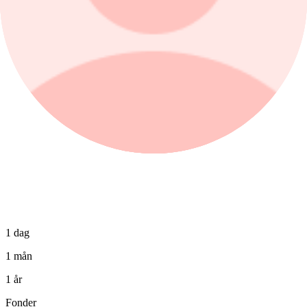
−1,06%
Köp
Sälj
1 dag
1 mån
1 år
Fonder