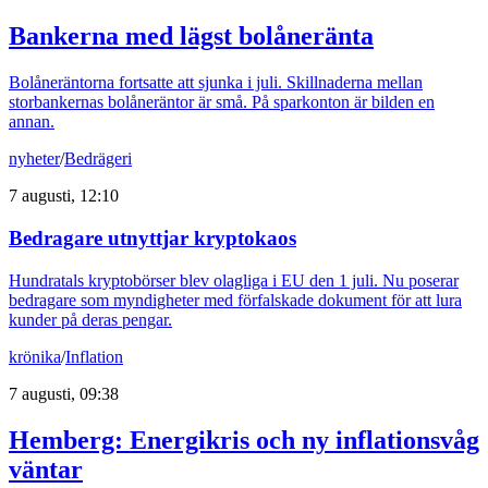
Bankerna med lägst bolåneränta
Bolåneräntorna fortsatte att sjunka i juli. Skillnaderna mellan
storbankernas bolåneräntor är små. På sparkonton är bilden en
annan.
nyheter
/
Bedrägeri
7 augusti, 12:10
Bedragare utnyttjar kryptokaos
Hundratals kryptobörser blev olagliga i EU den 1 juli. Nu poserar
bedragare som myndigheter med förfalskade dokument för att lura
kunder på deras pengar.
krönika
/
Inflation
7 augusti, 09:38
Hemberg: Energikris och ny inflationsvåg
väntar