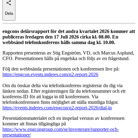
Dela
engcons delårsrapport för det andra kvartalet 2026 kommer att
publiceras fredagen den 17 Juli 2026 cirka kl. 08.00. En
webbsänd telefonkonferens hålls samma dag kl. 10.00.
Rapporten presenteras av Stig Engström, VD, och Marcus Asplund,
CFO. Presentationen hålls på engelska och följs av en frågestund.
Följ den webbsända presentationen och konferensen live på:
https://engcon.events.inderes.com/q2-report-2026
Om du önskar delta via telefonkonferens registrerar du dig via
länken nedan. Efter registreringen får du telefonnummer och ett
konferens-ID för att logga in till konferensen. Via
telefonkonferensen finns möjlighet att ställa muntliga frågor.
https://events.inderes.com/engcon/q2-report-2026/dial-in
Presentationsmaterialet och en inspelad version av konferensen
kommer att finnas tillgängliga på
https://www.engcongroup.com/se/investerare/rapporter-och-
presentationer/