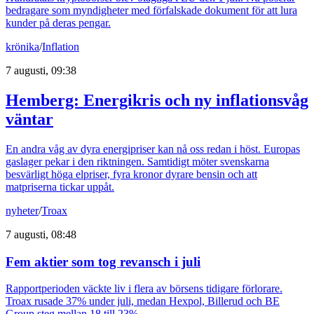
bedragare som myndigheter med förfalskade dokument för att lura
kunder på deras pengar.
krönika
/
Inflation
7 augusti, 09:38
Hemberg: Energikris och ny inflationsvåg
väntar
En andra våg av dyra energipriser kan nå oss redan i höst. Europas
gaslager pekar i den riktningen. Samtidigt möter svenskarna
besvärligt höga elpriser, fyra kronor dyrare bensin och att
matpriserna tickar uppåt.
nyheter
/
Troax
7 augusti, 08:48
Fem aktier som tog revansch i juli
Rapportperioden väckte liv i flera av börsens tidigare förlorare.
Troax rusade 37% under juli, medan Hexpol, Billerud och BE
Group steg mellan 18 till 23%.