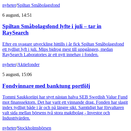
nyheter
/
Spiltan Småbolagsfond
6 augusti, 14:51
Spiltan Småbolagsfond lyfte i juli – tar in
RaySearch
Efter en svagare utveckling hittills i år fick Spiltan Småbolagsfond
ett tydligt lyft i juli. Mips bidrog mest till uppgången, medan
RaySearch Laboratories är ett nytt innehav i fonden.
nyheter
/
Aktiefonder
5 augusti, 15:06
Fondvinnare med banktung portfölj
Tommi Saukkoriipi har styrt nästan halva SEB Swedish Value Fund
mot finanssektorn. Det har varit ett vinnande drag. Fonden har slagit
index tydligt både i år och på längre sikt. Samtidigt har förvaltaren
valt sida mellan börsens två stora maktbolag - Investor och
Industrivärden.
nyheter
/
Stockholmsbörsen