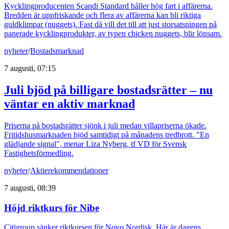
Kycklingproducenten Scandi Standard håller hög fart i affärerna.
Bredden är uppfriskande och flera av affärerna kan bli riktiga
guldklimpar (nuggets). Fast då vill det till att just storsatsningen på
panerade kycklingprodukter, av typen chicken nuggets, blir lönsam.
nyheter
/
Bostadsmarknad
7 augusti, 07:15
Juli bjöd på billigare bostadsrätter – nu
väntar en aktiv marknad
Priserna på bostadsrätter sjönk i juli medan villapriserna ökade.
Fritidshusmarknaden bjöd samtidigt på månadens tredbrott. "En
glädjande signal", menar Liza Nyberg, tf VD för Svensk
Fastighetsförmedling.
nyheter
/
Aktierekommendationer
7 augusti, 08:39
Höjd riktkurs för Nibe
Citigroup sänker riktkursen för Novo Nordisk. Här är dagens