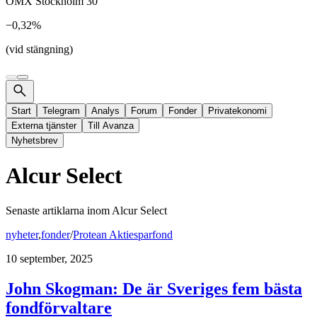
OMX Stockholm 30
−0,32%
(vid stängning)
Start
Telegram
Analys
Forum
Fonder
Privatekonomi
Externa tjänster
Till Avanza
Nyhetsbrev
Alcur Select
Senaste artiklarna inom
Alcur Select
nyheter
,
fonder
/
Protean Aktiesparfond
10 september, 2025
John Skogman: De är Sveriges fem bästa
fondförvaltare