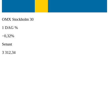
OMX Stockholm 30
1 DAG %
−0,32%
Senast
3 312,34