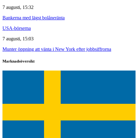
7 augusti, 15:32
Bankerna med lägst bolåneränta
USA-börserna
7 augusti, 15:03
Munter öppning att vänta i New York efter jobbsiffrorna
Marknadsöversikt