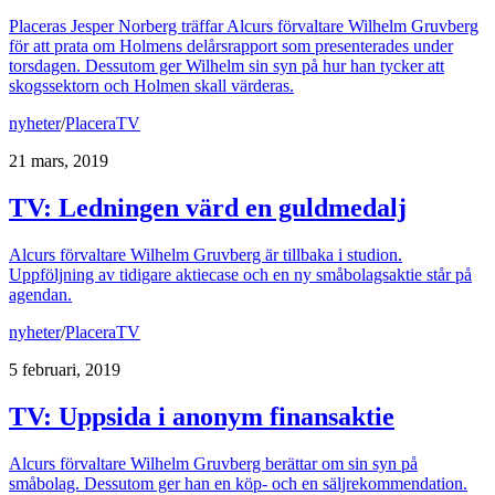
Placeras Jesper Norberg träffar Alcurs förvaltare Wilhelm Gruvberg
för att prata om Holmens delårsrapport som presenterades under
torsdagen. Dessutom ger Wilhelm sin syn på hur han tycker att
skogssektorn och Holmen skall värderas.
nyheter
/
PlaceraTV
21 mars, 2019
TV: Ledningen värd en guldmedalj
Alcurs förvaltare Wilhelm Gruvberg är tillbaka i studion.
Uppföljning av tidigare aktiecase och en ny småbolagsaktie står på
agendan.
nyheter
/
PlaceraTV
5 februari, 2019
TV: Uppsida i anonym finansaktie
Alcurs förvaltare Wilhelm Gruvberg berättar om sin syn på
småbolag. Dessutom ger han en köp- och en säljrekommendation.