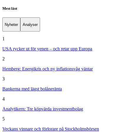
Mest läst
Nyheter
Analyser
1
USA rycker ut för yenen – och retar upp Europa
2
Hemberg: Energikris och ny inflationsvåg väntar
3
Bankerna med lägst bolåneränta
4
Analytikern: Tre köpvärda investmentbolag
5
Veckans vinnare och förlorare på Stockholmsbörsen