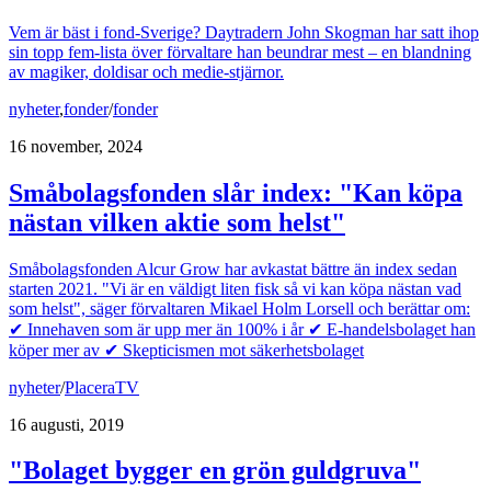
Vem är bäst i fond-Sverige? Daytradern John Skogman har satt ihop
sin topp fem-lista över förvaltare han beundrar mest – en blandning
av magiker, doldisar och medie-stjärnor.
nyheter
,
fonder
/
fonder
16 november, 2024
Småbolagsfonden slår index: "Kan köpa
nästan vilken aktie som helst"
Småbolagsfonden Alcur Grow har avkastat bättre än index sedan
starten 2021. "Vi är en väldigt liten fisk så vi kan köpa nästan vad
som helst", säger förvaltaren Mikael Holm Lorsell och berättar om:
✔ Innehaven som är upp mer än 100% i år ✔ E-handelsbolaget han
köper mer av ✔ Skepticismen mot säkerhetsbolaget
nyheter
/
PlaceraTV
16 augusti, 2019
"Bolaget bygger en grön guldgruva"