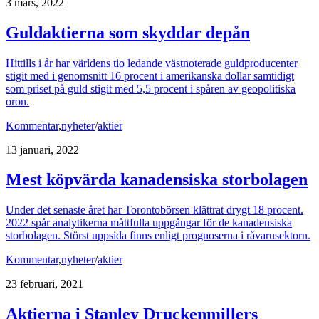
3 mars, 2022
Guldaktierna som skyddar depån
Hittills i år har världens tio ledande västnoterade guldproducenter
stigit med i genomsnitt 16 procent i amerikanska dollar samtidigt
som priset på guld stigit med 5,5 procent i spåren av geopolitiska
oron.
Kommentar
,
nyheter
/
aktier
13 januari, 2022
Mest köpvärda kanadensiska storbolagen
Under det senaste året har Torontobörsen klättrat drygt 18 procent.
2022 spår analytikerna måttfulla uppgångar för de kanadensiska
storbolagen. Störst uppsida finns enligt prognoserna i råvarusektorn.
Kommentar
,
nyheter
/
aktier
23 februari, 2021
Aktierna i Stanley Druckenmillers