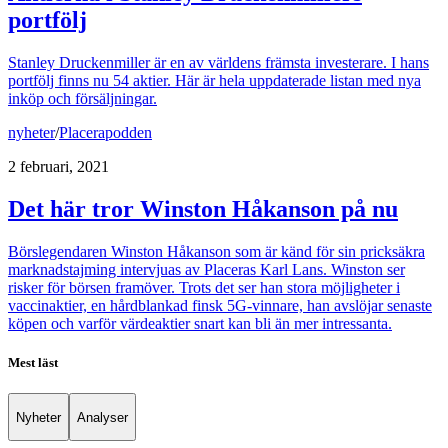
portfölj
Stanley Druckenmiller är en av världens främsta investerare. I hans
portfölj finns nu 54 aktier. Här är hela uppdaterade listan med nya
inköp och försäljningar.
nyheter
/
Placerapodden
2 februari, 2021
Det här tror Winston Håkanson på nu
Börslegendaren Winston Håkanson som är känd för sin pricksäkra
marknadstajming intervjuas av Placeras Karl Lans. Winston ser
risker för börsen framöver. Trots det ser han stora möjligheter i
vaccinaktier, en hårdblankad finsk 5G-vinnare, han avslöjar senaste
köpen och varför värdeaktier snart kan bli än mer intressanta.
Mest läst
Nyheter
Analyser