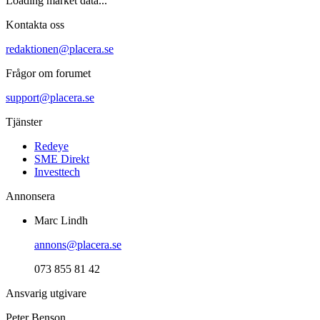
Loading market data...
Kontakta oss
redaktionen@placera.se
Frågor om forumet
support@placera.se
Tjänster
Redeye
SME Direkt
Investtech
Annonsera
Marc Lindh
annons@placera.se
073 855 81 42
Ansvarig utgivare
Peter Benson