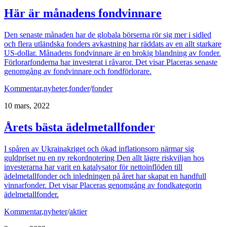
Här är månadens fondvinnare
Den senaste månaden har de globala börserna rör sig mer i sidled
och flera utländska fonders avkastning har räddats av en allt starkare
US-dollar. Månadens fondvinnare är en brokig blandning av fonder.
Förlorarfonderna har investerat i råvaror. Det visar Placeras senaste
genomgång av fondvinnare och fondförlorare.
Kommentar
,
nyheter
,
fonder
/
fonder
10 mars, 2022
Årets bästa ädelmetallfonder
I spåren av Ukrainakriget och ökad inflationsoro närmar sig
guldpriset nu en ny rekordnotering Den allt lägre riskviljan hos
investerarna har varit en katalysator för nettoinflöden till
ädelmetallfonder och inledningen på året har skapat en handfull
vinnarfonder. Det visar Placeras genomgång av fondkategorin
ädelmetallfonder.
Kommentar
,
nyheter
/
aktier