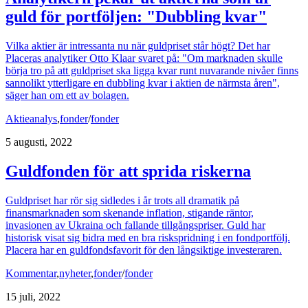
guld för portföljen: "Dubbling kvar"
Vilka aktier är intressanta nu när guldpriset står högt? Det har
Placeras analytiker Otto Klaar svaret på: "Om marknaden skulle
börja tro på att guldpriset ska ligga kvar runt nuvarande nivåer finns
sannolikt ytterligare en dubbling kvar i aktien de närmsta åren",
säger han om ett av bolagen.
Aktieanalys
,
fonder
/
fonder
5 augusti, 2022
Guldfonden för att sprida riskerna
Guldpriset har rör sig sidledes i år trots all dramatik på
finansmarknaden som skenande inflation, stigande räntor,
invasionen av Ukraina och fallande tillgångspriser. Guld har
historisk visat sig bidra med en bra riskspridning i en fondportfölj.
Placera har en guldfondsfavorit för den långsiktige investeraren.
Kommentar
,
nyheter
,
fonder
/
fonder
15 juli, 2022