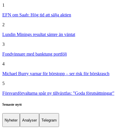
1
EFN om Saab: Hög tid att sälja aktien
2
Lundin Minings resultat sämre än väntat
3
Fondvinnare med banktung portfölj
4
Michael Burry varnar för börstopp – ser risk för börskrasch
5
Försvarsförvaltarna spår ny tillväxtfas: ”Goda förutsättningar”
Senaste nytt
Nyheter
Analyser
Telegram