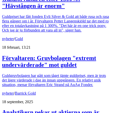
"Hävstången är enorm"
Guldpriset har fått fonden Evli Silver & Gold att både rusa och rasa
flera gånger om i år. Förvaltaren Petter Langenskiöld tar det med ro
efter en totalavkastning på 1 300%. "Det här är en one trick pony.
Och jag är ju förbunden att vara all in", säger han.
nyheter
/
Guld
18 februari, 13:21
Förvaltaren: Gruvbolagen "extremt
undervärderade" mot guldet
Guldgruvbolagen har gått som tåget jämte guldpriset, men är trots
det lägre värderade i dag än innan uppgången. En relativt unik
situation, menar förvaltaren Eric Strand på AuAg Fonder.
nyheter
/
Barrick Gold
18 september, 2025
Analytikern pekar ut aktierna som är