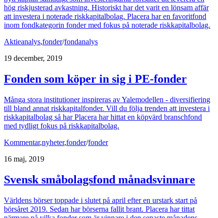
hög riskjusterad avkastning. Historiskt har det varit en lönsam affär
att investera i noterade riskkapitalbolag. Placera har en favoritfond
inom fondkategorin fonder med fokus på noterade riskkapitalbolag.
Aktieanalys
,
fonder
/
fondanalys
19 december, 2019
Fonden som köper in sig i PE-fonder
Många stora institutioner inspireras av Yalemodellen - diversifiering
till bland annat riskkapitalfonder. Vill du följa trenden att investera i
riskkapitalbolag så har Placera har hittat en köpvärd branschfond
med tydligt fokus på riskkapitalbolag.
Kommentar
,
nyheter
,
fonder
/
fonder
16 maj, 2019
Svensk småbolagsfond månadsvinnare
Världens börser toppade i slutet på april efter en urstark start på
börsåret 2019. Sedan har börserna fallit brant. Placera har tittat
närmare på vilka fonder som är vinnare i den senaste månadens