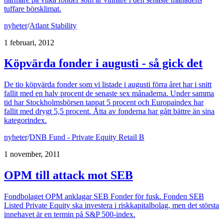
tuffare börsklimat.
nyheter
/
Atlant Stability
1 februari, 2012
Köpvärda fonder i augusti - så gick det
De tio köpvärda fonder som vi listade i augusti förra året har i snitt
fallit med en halv procent de senaste sex månaderna. Under samma
tid har Stockholmsbörsen tappat 5 procent och Europaindex har
fallit med drygt 5,5 procent. Åtta av fonderna har gått bättre än sina
kategorindex.
nyheter
/
DNB Fund - Private Equity Retail B
1 november, 2011
OPM till attack mot SEB
Fondbolaget OPM anklagar SEB Fonder för fusk. Fonden SEB
Listed Private Equity ska investera i riskkapitalbolag, men det största
innehavet är en termin på S&P 500-index.