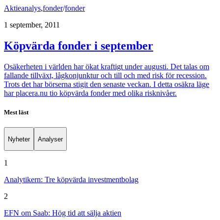
Aktieanalys
,
fonder
/
fonder
1 september, 2011
Köpvärda fonder i september
Osäkerheten i världen har ökat kraftigt under augusti. Det talas om
fallande tillväxt, lågkonjunktur och till och med risk för recession.
Trots det har börserna stigit den senaste veckan. I detta osäkra läge
har placera.nu tio köpvärda fonder med olika risknivåer.
Mest läst
Nyheter
Analyser
1
Analytikern: Tre köpvärda investmentbolag
2
EFN om Saab: Hög tid att sälja aktien