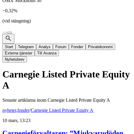
OMX Stockholm 30
−0,32%
(vid stängning)
Start
Telegram
Analys
Forum
Fonder
Privatekonomi
Externa tjänster
Till Avanza
Nyhetsbrev
Carnegie Listed Private Equity
A
Senaste artiklarna inom
Carnegie Listed Private Equity A
nyheter
,
fonder
/
Carnegie Listed Private Equity A
10 mars, 13:23
Carnegieförvaltaren: ”Mjukvarudöden