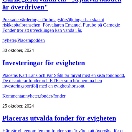
är överdriven"
Pressade värderingar för bolagsförsäljningar har skakat
riskkapitalbranschen. Förvaltaren Emanuel Furubo på Carnegie
Fonder tror att utvecklingen kan vända i år.
nyheter
/
Placerapodden
30 oktober, 2024
Investeringar för evigheten
Placeras Karl Lans och Pär Ståhl tar farväl med en sista fondpodd.
De diskuterar fonder och ETF:er som hör hemma i en
investeringsportfölj med en evighetshorisont.
Kommentar
,
nyheter
,
fonder
/
fonder
25 oktober, 2024
Placeras utvalda fonder för evigheten
Här går vi igenom femton fonder som är värda att överväga för en