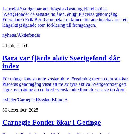
Lancelot Sverige har gett högst avkastning bland aktiva
Sverigefonder de senaste tio åren, enligt Placeras genomgång.
Förvaltaren Erik Bertilsson pekar ut koncentrerade innehav och ett
långsiktigt ägande som förklaring till framgången.
nyheter
/
Aktiefonder
23 juli, 11:54
Bara var fjärde aktiv Sverigefond slår
index
För många fondsparare kostar aktiv förvaltning mer än den smakar.
Placeras genomgång visar att tre av fyra aktiva Sverigefonder gett
lägre avkastning än en bred svensk indexfond de senaste tio åren.
nyheter
/
Carnegie Rysslandsfond A
30 december, 2025
Carnegie Fonder ökar i Getinge