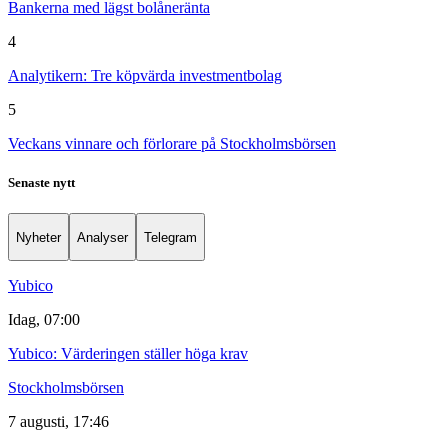
Bankerna med lägst bolåneränta
4
Analytikern: Tre köpvärda investmentbolag
5
Veckans vinnare och förlorare på Stockholmsbörsen
Senaste nytt
Nyheter
Analyser
Telegram
Yubico
Idag, 07:00
Yubico: Värderingen ställer höga krav
Stockholmsbörsen
7 augusti, 17:46