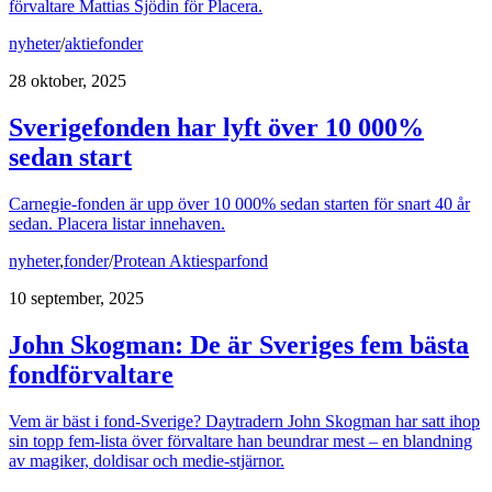
förvaltare Mattias Sjödin för Placera.
nyheter
/
aktiefonder
28 oktober, 2025
Sverigefonden har lyft över 10 000%
sedan start
Carnegie-fonden är upp över 10 000% sedan starten för snart 40 år
sedan. Placera listar innehaven.
nyheter
,
fonder
/
Protean Aktiesparfond
10 september, 2025
John Skogman: De är Sveriges fem bästa
fondförvaltare
Vem är bäst i fond-Sverige? Daytradern John Skogman har satt ihop
sin topp fem-lista över förvaltare han beundrar mest – en blandning
av magiker, doldisar och medie-stjärnor.