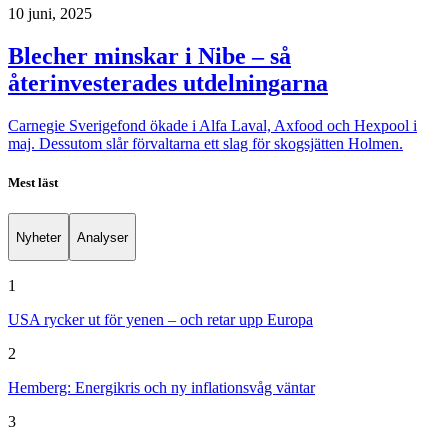
10 juni, 2025
Blecher minskar i Nibe – så
återinvesterades utdelningarna
Carnegie Sverigefond ökade i Alfa Laval, Axfood och Hexpool i
maj. Dessutom slår förvaltarna ett slag för skogsjätten Holmen.
Mest läst
Nyheter
Analyser
1
USA rycker ut för yenen – och retar upp Europa
2
Hemberg: Energikris och ny inflationsvåg väntar
3