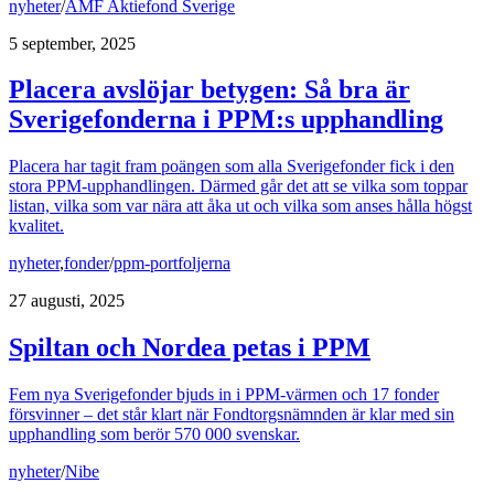
nyheter
/
AMF Aktiefond Sverige
5 september, 2025
Placera avslöjar betygen: Så bra är
Sverigefonderna i PPM:s upphandling
Placera har tagit fram poängen som alla Sverigefonder fick i den
stora PPM-upphandlingen. Därmed går det att se vilka som toppar
listan, vilka som var nära att åka ut och vilka som anses hålla högst
kvalitet.
nyheter
,
fonder
/
ppm-portfoljerna
27 augusti, 2025
Spiltan och Nordea petas i PPM
Fem nya Sverigefonder bjuds in i PPM-värmen och 17 fonder
försvinner – det står klart när Fondtorgsnämnden är klar med sin
upphandling som berör 570 000 svenskar.
nyheter
/
Nibe