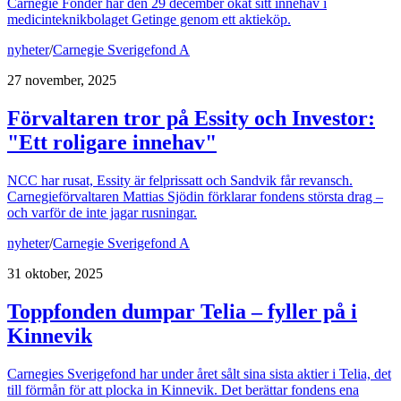
Carnegie Fonder har den 29 december ökat sitt innehav i
medicinteknikbolaget Getinge genom ett aktieköp.
nyheter
/
Carnegie Sverigefond A
27 november, 2025
Förvaltaren tror på Essity och Investor:
"Ett roligare innehav"
NCC har rusat, Essity är felprissatt och Sandvik får revansch.
Carnegieförvaltaren Mattias Sjödin förklarar fondens största drag –
och varför de inte jagar rusningar.
nyheter
/
Carnegie Sverigefond A
31 oktober, 2025
Toppfonden dumpar Telia – fyller på i
Kinnevik
Carnegies Sverigefond har under året sålt sina sista aktier i Telia, det
till förmån för att plocka in Kinnevik. Det berättar fondens ena