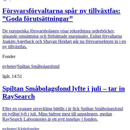
Försvarsförvaltarna spår ny tillväxtfas:
”Goda förutsättningar”
De europeiska försvarsbolagen visar rekordstora orderböcker,
stigande omsättning och förbättrade marginaler. Enligt förvaltarna
Joakim Agerback och Shayan Heidari går nu försvarssektorn in i en
ny tillväxtfas.
Fonder
nyheter
/
Spiltan Småbolagsfond
Igår, 14:51
Spiltan Småbolagsfond lyfte i juli – tar in
RaySearch
Efter en svagare utveckling hittills i år fick Spiltan Småbolagsfond
ett tydligt lyft i juli. Mips bidrog mest till uppgången, medan
RaySearch Laboratories är ett nytt innehav i fonden.
nyheter
/
Aktiefonder