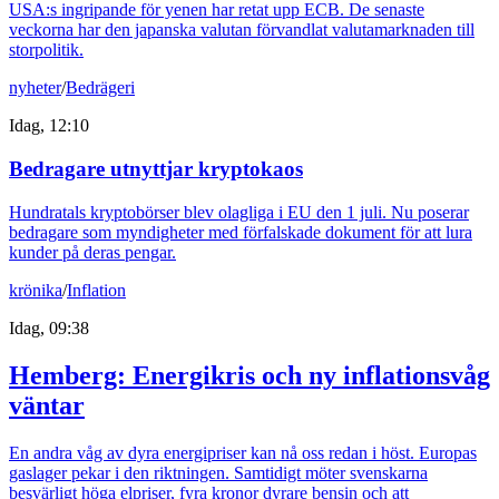
USA:s ingripande för yenen har retat upp ECB. De senaste
veckorna har den japanska valutan förvandlat valutamarknaden till
storpolitik.
nyheter
/
Bedrägeri
Idag, 12:10
Bedragare utnyttjar kryptokaos
Hundratals kryptobörser blev olagliga i EU den 1 juli. Nu poserar
bedragare som myndigheter med förfalskade dokument för att lura
kunder på deras pengar.
krönika
/
Inflation
Idag, 09:38
Hemberg: Energikris och ny inflationsvåg
väntar
En andra våg av dyra energipriser kan nå oss redan i höst. Europas
gaslager pekar i den riktningen. Samtidigt möter svenskarna
besvärligt höga elpriser, fyra kronor dyrare bensin och att