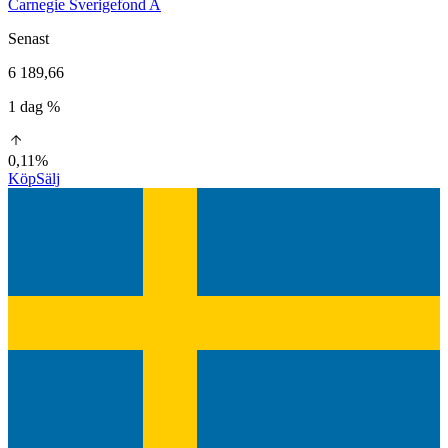
Carnegie Sverigefond A
Senast
6 189,66
1 dag %
0,11%
Köp
Sälj