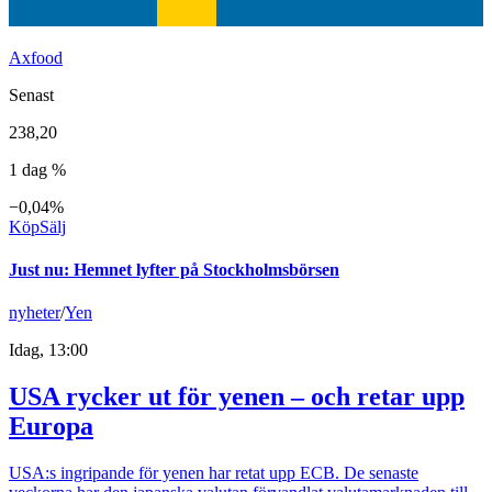
Axfood
Senast
238,20
1 dag %
−0,04%
Köp
Sälj
Just nu
:
Hemnet lyfter på Stockholmsbörsen
nyheter
/
Yen
Idag, 13:00
USA rycker ut för yenen – och retar upp
Europa
USA:s ingripande för yenen har retat upp ECB. De senaste