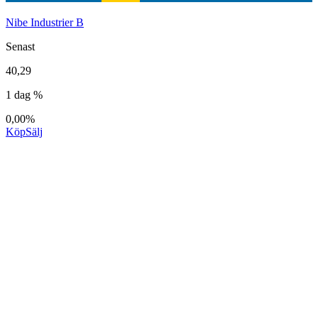
Nibe Industrier B
Senast
40,29
1 dag %
0,00%
Köp
Sälj