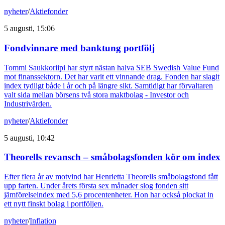
nyheter
/
Aktiefonder
5 augusti, 15:06
Fondvinnare med banktung portfölj
Tommi Saukkoriipi har styrt nästan halva SEB Swedish Value Fund
mot finanssektorn. Det har varit ett vinnande drag. Fonden har slagit
index tydligt både i år och på längre sikt. Samtidigt har förvaltaren
valt sida mellan börsens två stora maktbolag - Investor och
Industrivärden.
nyheter
/
Aktiefonder
5 augusti, 10:42
Theorells revansch – småbolagsfonden kör om index
Efter flera år av motvind har Henrietta Theorells småbolagsfond fått
upp farten. Under årets första sex månader slog fonden sitt
jämförelseindex med 5,6 procentenheter. Hon har också plockat in
ett nytt finskt bolag i portföljen.
nyheter
/
Inflation