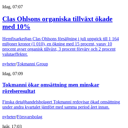
Idag, 07:07
Clas Ohlsons organiska tillväxt ökade
med 10%
Hemfixarkedjan Clas Ohlsons försäljning i juli uppgick till 1 164
miljoner kronor (1 010), en ökning med 15 procent, varav 10
procent avser organisk tillväxt, 3 procent förvärv och 2 procent
valutaeffekter.
nyheter
/
Tokmanni Group
Idag, 07:09
Tokmanni ökar omsättning men minskar
rörelseresultat
Finska detaljhandelsbolaget Tokmanni redovisar ökad omsättning
under andra kvartalet jämfört med samma period året innan.
nyheter
/
Försvarsbolag
Igår, 17:03