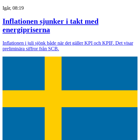
Igår, 08:19
Inflationen sjunker i takt med
energipriserna
Inflationen i juli sjönk både när det gäller KPI och KPIF. Det visar
preliminära siffror från SCB.