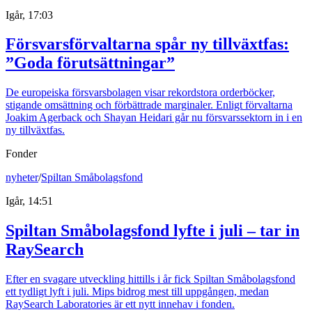
Igår, 17:03
Försvarsförvaltarna spår ny tillväxtfas:
”Goda förutsättningar”
De europeiska försvarsbolagen visar rekordstora orderböcker,
stigande omsättning och förbättrade marginaler. Enligt förvaltarna
Joakim Agerback och Shayan Heidari går nu försvarssektorn in i en
ny tillväxtfas.
Fonder
nyheter
/
Spiltan Småbolagsfond
Igår, 14:51
Spiltan Småbolagsfond lyfte i juli – tar in
RaySearch
Efter en svagare utveckling hittills i år fick Spiltan Småbolagsfond
ett tydligt lyft i juli. Mips bidrog mest till uppgången, medan
RaySearch Laboratories är ett nytt innehav i fonden.