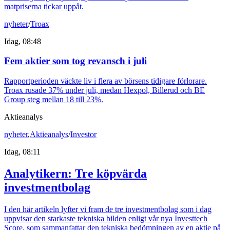
matpriserna tickar uppåt.
nyheter
/
Troax
Idag, 08:48
Fem aktier som tog revansch i juli
Rapportperioden väckte liv i flera av börsens tidigare förlorare.
Troax rusade 37% under juli, medan Hexpol, Billerud och BE
Group steg mellan 18 till 23%.
Aktieanalys
nyheter
,
Aktieanalys
/
Investor
Idag, 08:11
Analytikern: Tre köpvärda
investmentbolag
I den här artikeln lyfter vi fram de tre investmentbolag som i dag
uppvisar den starkaste tekniska bilden enligt vår nya Investtech
Score, som sammanfattar den tekniska bedömningen av en aktie på