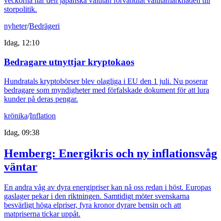
veckorna har den japanska valutan förvandlat valutamarknaden till
storpolitik.
nyheter
/
Bedrägeri
Idag, 12:10
Bedragare utnyttjar kryptokaos
Hundratals kryptobörser blev olagliga i EU den 1 juli. Nu poserar
bedragare som myndigheter med förfalskade dokument för att lura
kunder på deras pengar.
krönika
/
Inflation
Idag, 09:38
Hemberg: Energikris och ny inflationsvåg
väntar
En andra våg av dyra energipriser kan nå oss redan i höst. Europas
gaslager pekar i den riktningen. Samtidigt möter svenskarna
besvärligt höga elpriser, fyra kronor dyrare bensin och att
matpriserna tickar uppåt.