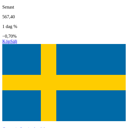
Senast
567,40
1 dag %
−0,70%
Köp
Sälj