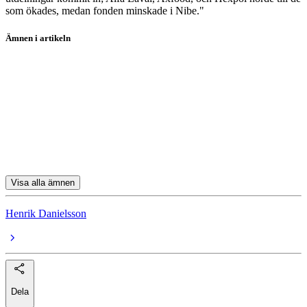
som ökades, medan fonden minskade i Nibe."
Ämnen i artikeln
Nibe
Hexpol
Alfa Laval
Carnegie Sverigefond A
Holmen
Visa alla ämnen
Henrik Danielsson
Dela