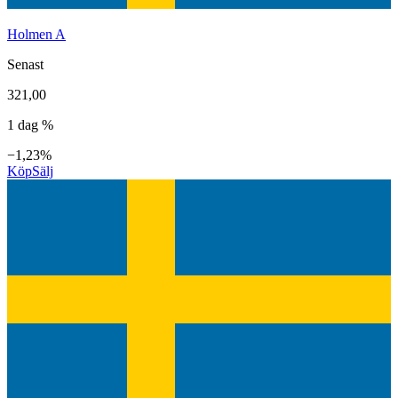
Holmen A
Senast
321,00
1 dag %
−1,23%
Köp
Sälj