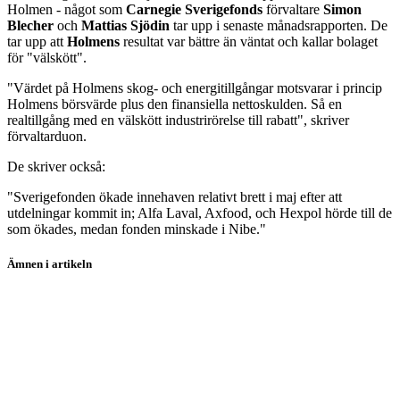
Holmen - något som
Carnegie Sverigefonds
förvaltare
Simon
Blecher
och
Mattias Sjödin
tar upp i senaste månadsrapporten. De
tar upp att
Holmens
resultat var bättre än väntat och kallar bolaget
för "välskött".
"Värdet på Holmens skog- och energitillgångar motsvarar i princip
Holmens börsvärde plus den finansiella nettoskulden. Så en
realtillgång med en välskött industrirörelse till rabatt", skriver
förvaltarduon.
De skriver också:
"Sverigefonden ökade innehaven relativt brett i maj efter att
utdelningar kommit in; Alfa Laval, Axfood, och Hexpol hörde till de
som ökades, medan fonden minskade i Nibe."
Ämnen i artikeln
Nibe
Hexpol
Alfa Laval
Carnegie Sverigefond A