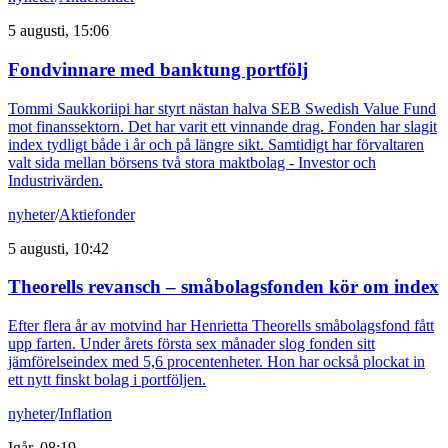
5 augusti, 15:06
Fondvinnare med banktung portfölj
Tommi Saukkoriipi har styrt nästan halva SEB Swedish Value Fund
mot finanssektorn. Det har varit ett vinnande drag. Fonden har slagit
index tydligt både i år och på längre sikt. Samtidigt har förvaltaren
valt sida mellan börsens två stora maktbolag - Investor och
Industrivärden.
nyheter
/
Aktiefonder
5 augusti, 10:42
Theorells revansch – småbolagsfonden kör om index
Efter flera år av motvind har Henrietta Theorells småbolagsfond fått
upp farten. Under årets första sex månader slog fonden sitt
jämförelseindex med 5,6 procentenheter. Hon har också plockat in
ett nytt finskt bolag i portföljen.
nyheter
/
Inflation
Igår, 08:19