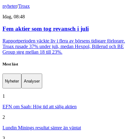
nyheter
/
Troax
Idag, 08:48
Fem aktier som tog revansch i juli
Rapportperioden väckte liv i flera av börsens tidigare förlorare.
Troax rusade 37% under juli, medan Hexpol, Billerud och BE
Group steg mellan 18 till 23%.
Mest läst
Nyheter
Analyser
1
EFN om Saab: Hög tid att sälja aktien
2
Lundin Minings resultat sämre än väntat
3