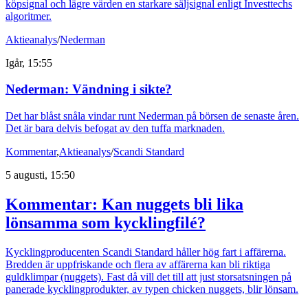
köpsignal och lägre värden en starkare säljsignal enligt Investtechs
algoritmer.
Aktieanalys
/
Nederman
Igår, 15:55
Nederman: Vändning i sikte?
Det har blåst snåla vindar runt Nederman på börsen de senaste åren.
Det är bara delvis befogat av den tuffa marknaden.
Kommentar
,
Aktieanalys
/
Scandi Standard
5 augusti, 15:50
Kommentar: Kan nuggets bli lika
lönsamma som kycklingfilé?
Kycklingproducenten Scandi Standard håller hög fart i affärerna.
Bredden är uppfriskande och flera av affärerna kan bli riktiga
guldklimpar (nuggets). Fast då vill det till att just storsatsningen på
panerade kycklingprodukter, av typen chicken nuggets, blir lönsam.