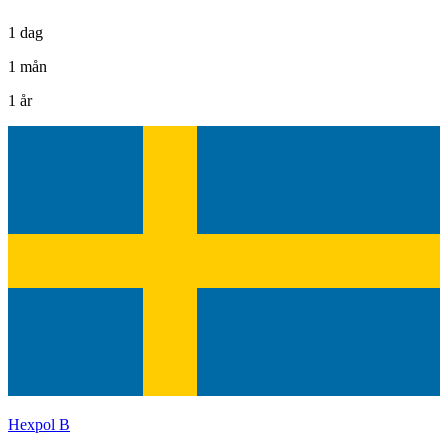
1 dag
1 mån
1 år
Hexpol B