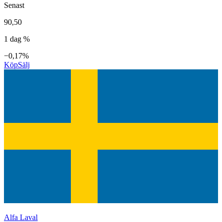
Senast
90,50
1 dag %
−0,17%
Köp
Sälj
Alfa Laval