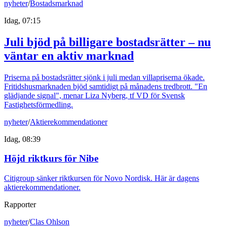
nyheter
/
Bostadsmarknad
Idag, 07:15
Juli bjöd på billigare bostadsrätter – nu
väntar en aktiv marknad
Priserna på bostadsrätter sjönk i juli medan villapriserna ökade.
Fritidshusmarknaden bjöd samtidigt på månadens tredbrott. "En
glädjande signal", menar Liza Nyberg, tf VD för Svensk
Fastighetsförmedling.
nyheter
/
Aktierekommendationer
Idag, 08:39
Höjd riktkurs för Nibe
Citigroup sänker riktkursen för Novo Nordisk. Här är dagens
aktierekommendationer.
Rapporter
nyheter
/
Clas Ohlson