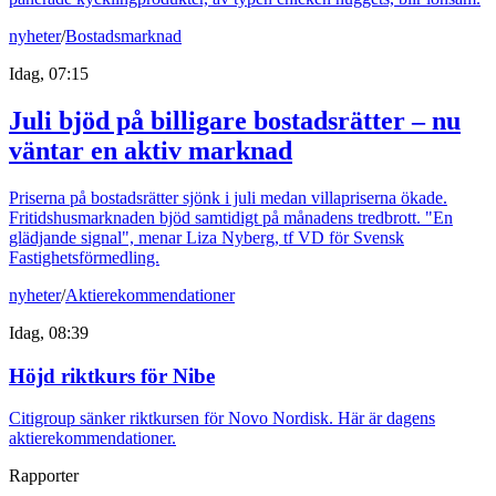
nyheter
/
Bostadsmarknad
Idag, 07:15
Juli bjöd på billigare bostadsrätter – nu
väntar en aktiv marknad
Priserna på bostadsrätter sjönk i juli medan villapriserna ökade.
Fritidshusmarknaden bjöd samtidigt på månadens tredbrott. "En
glädjande signal", menar Liza Nyberg, tf VD för Svensk
Fastighetsförmedling.
nyheter
/
Aktierekommendationer
Idag, 08:39
Höjd riktkurs för Nibe
Citigroup sänker riktkursen för Novo Nordisk. Här är dagens
aktierekommendationer.
Rapporter