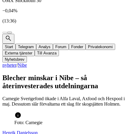
OMX Stockholm 30
−0,04%
(13:36)
Start
Telegram
Analys
Forum
Fonder
Privatekonomi
Externa tjänster
Till Avanza
Nyhetsbrev
nyheter
/
Nibe
Blecher minskar i Nibe – så
återinvesterades utdelningarna
Carnegie Sverigefond ökade i Alfa Laval, Axfood och Hexpool i
maj. Dessutom slår förvaltarna ett slag för skogsjätten Holmen.
Foto: Carnegie
Henrik Danielsson