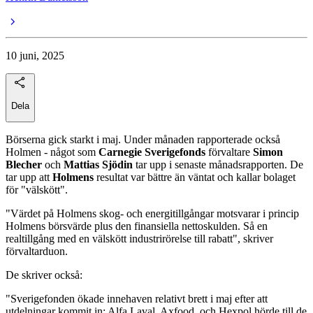
10 juni, 2025
Dela
Börserna gick starkt i maj. Under månaden rapporterade också
Holmen - något som
Carnegie Sverigefonds
förvaltare
Simon
Blecher
och
Mattias Sjödin
tar upp i senaste månadsrapporten. De
tar upp att
Holmens
resultat var bättre än väntat och kallar bolaget
för "välskött".
"Värdet på Holmens skog- och energitillgångar motsvarar i princip
Holmens börsvärde plus den finansiella nettoskulden. Så en
realtillgång med en välskött industrirörelse till rabatt", skriver
förvaltarduon.
De skriver också:
"Sverigefonden ökade innehaven relativt brett i maj efter att
utdelningar kommit in; Alfa Laval, Axfood, och Hexpol hörde till de