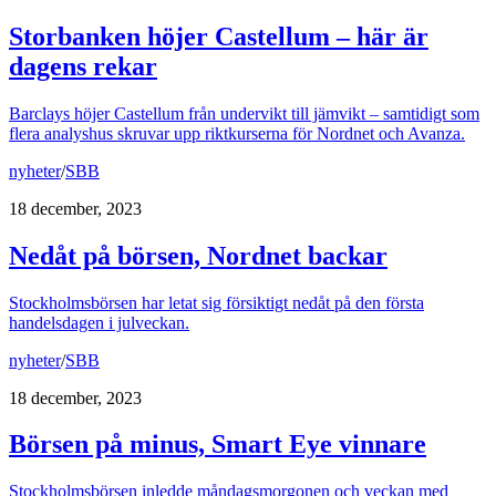
Storbanken höjer Castellum – här är
dagens rekar
Barclays höjer Castellum från undervikt till jämvikt – samtidigt som
flera analyshus skruvar upp riktkurserna för Nordnet och Avanza.
nyheter
/
SBB
18 december, 2023
Nedåt på börsen, Nordnet backar
Stockholmsbörsen har letat sig försiktigt nedåt på den första
handelsdagen i julveckan.
nyheter
/
SBB
18 december, 2023
Börsen på minus, Smart Eye vinnare
Stockholmsbörsen inledde måndagsmorgonen och veckan med