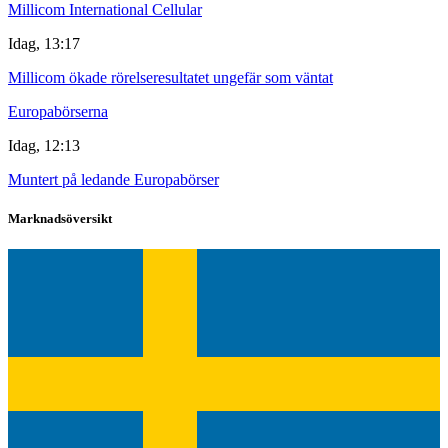
Millicom International Cellular
Idag, 13:17
Millicom ökade rörelseresultatet ungefär som väntat
Europabörserna
Idag, 12:13
Muntert på ledande Europabörser
Marknadsöversikt