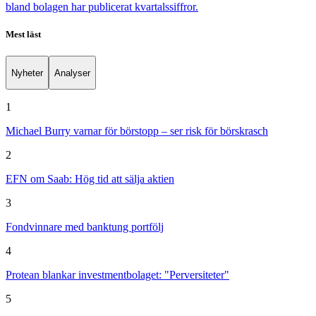
bland bolagen har publicerat kvartalssiffror.
Mest läst
Nyheter
Analyser
1
Michael Burry varnar för börstopp – ser risk för börskrasch
2
EFN om Saab: Hög tid att sälja aktien
3
Fondvinnare med banktung portfölj
4
Protean blankar investmentbolaget: "Perversiteter"
5