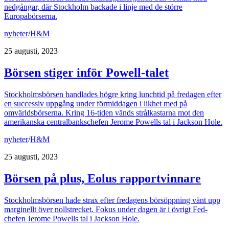
nedgångar, där Stockholm backade i linje med de större
Europabörserna.
nyheter
/
H&M
25 augusti, 2023
Börsen stiger inför Powell-talet
Stockholmsbörsen handlades högre kring lunchtid på fredagen efter
en successiv uppgång under förmiddagen i likhet med på
omvärldsbörserna. Kring 16-tiden vänds strålkastarna mot den
amerikanska centralbankschefen Jerome Powells tal i Jackson Hole.
nyheter
/
H&M
25 augusti, 2023
Börsen på plus, Eolus rapportvinnare
Stockholmsbörsen hade strax efter fredagens börsöppning vänt upp
marginellt över nollstrecket. Fokus under dagen är i övrigt Fed-
chefen Jerome Powells tal i Jackson Hole.