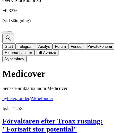
OMX Stockholm 30
−0,32%
(vid stängning)
Start
Telegram
Analys
Forum
Fonder
Privatekonomi
Externa tjänster
Till Avanza
Nyhetsbrev
Medicover
Senaste artiklarna inom
Medicover
nyheter
,
fonder
/
Aktiefonder
Igår, 15:58
Förvaltaren efter Troax rusning:
"Fortsatt stor potential"