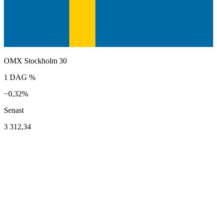
OMX Stockholm 30
1 DAG %
−0,32%
Senast
3 312,34