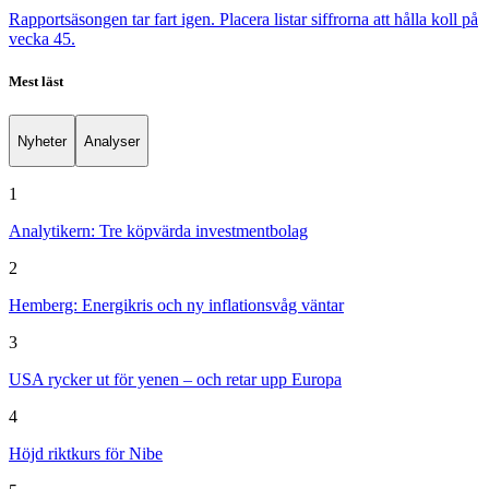
Rapportsäsongen tar fart igen. Placera listar siffrorna att hålla koll på
vecka 45.
Mest läst
Nyheter
Analyser
1
Analytikern: Tre köpvärda investmentbolag
2
Hemberg: Energikris och ny inflationsvåg väntar
3
USA rycker ut för yenen – och retar upp Europa
4
Höjd riktkurs för Nibe