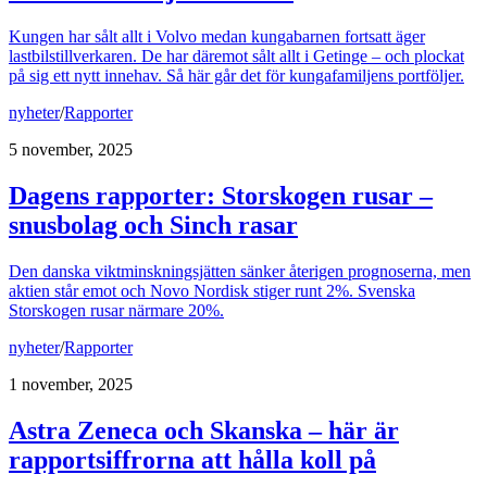
Kungen har sålt allt i Volvo medan kungabarnen fortsatt äger
lastbilstillverkaren. De har däremot sålt allt i Getinge – och plockat
på sig ett nytt innehav. Så här går det för kungafamiljens portföljer.
nyheter
/
Rapporter
5 november, 2025
Dagens rapporter: Storskogen rusar –
snusbolag och Sinch rasar
Den danska viktminskningsjätten sänker återigen prognoserna, men
aktien står emot och Novo Nordisk stiger runt 2%. Svenska
Storskogen rusar närmare 20%.
nyheter
/
Rapporter
1 november, 2025
Astra Zeneca och Skanska – här är
rapportsiffrorna att hålla koll på