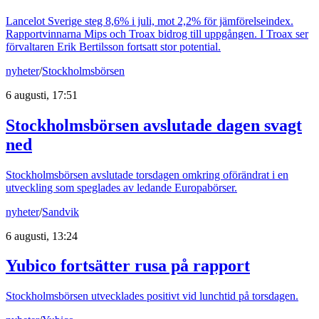
Lancelot Sverige steg 8,6% i juli, mot 2,2% för jämförelseindex.
Rapportvinnarna Mips och Troax bidrog till uppgången. I Troax ser
förvaltaren Erik Bertilsson fortsatt stor potential.
nyheter
/
Stockholmsbörsen
6 augusti, 17:51
Stockholmsbörsen avslutade dagen svagt
ned
Stockholmsbörsen avslutade torsdagen omkring oförändrat i en
utveckling som speglades av ledande Europabörser.
nyheter
/
Sandvik
6 augusti, 13:24
Yubico fortsätter rusa på rapport
Stockholmsbörsen utvecklades positivt vid lunchtid på torsdagen.