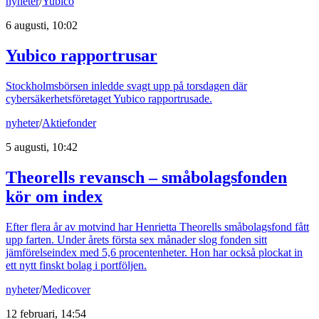
nyheter
/
Yubico
6 augusti, 10:02
Yubico rapportrusar
Stockholmsbörsen inledde svagt upp på torsdagen där
cybersäkerhetsföretaget Yubico rapportrusade.
nyheter
/
Aktiefonder
5 augusti, 10:42
Theorells revansch – småbolagsfonden
kör om index
Efter flera år av motvind har Henrietta Theorells småbolagsfond fått
upp farten. Under årets första sex månader slog fonden sitt
jämförelseindex med 5,6 procentenheter. Hon har också plockat in
ett nytt finskt bolag i portföljen.
nyheter
/
Medicover
12 februari, 14:54