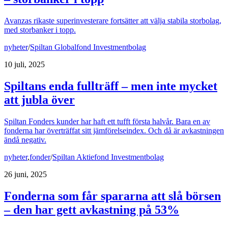
Avanzas rikaste superinvesterare fortsätter att välja stabila storbolag,
med storbanker i topp.
nyheter
/
Spiltan Globalfond Investmentbolag
10 juli, 2025
Spiltans enda fullträff – men inte mycket
att jubla över
Spiltan Fonders kunder har haft ett tufft första halvår. Bara en av
fonderna har överträffat sitt jämförelseindex. Och då är avkastningen
ändå negativ.
nyheter
,
fonder
/
Spiltan Aktiefond Investmentbolag
26 juni, 2025
Fonderna som får spararna att slå börsen
– den har gett avkastning på 53%