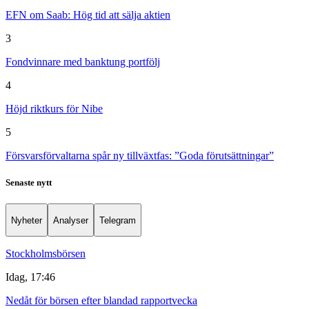
EFN om Saab: Hög tid att sälja aktien
3
Fondvinnare med banktung portfölj
4
Höjd riktkurs för Nibe
5
Försvarsförvaltarna spår ny tillväxtfas: ”Goda förutsättningar”
Senaste nytt
Nyheter
Analyser
Telegram
Stockholmsbörsen
Idag, 17:46
Nedåt för börsen efter blandad rapportvecka