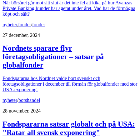
När börsåret går mot sitt slut är det inte fel att kika på hur Avanzas
Private Banking-kunder har agerat under året. Vad har de förmögna
köpt och sålt?
nyheter
,
fonder
/
fonder
27 december, 2024
Nordnets sparare flyr
företagsobligationer – satsar på
globalfonder
Fondspararna hos Nordnet valde bort svenskt och
företagsobligationer i december till förmån för globalfonder med stor
USA-exponering.
nyheter
/
borshandel
28 november, 2024
Fondspararna satsar globalt och på USA:
"Ratar all svensk exponering"