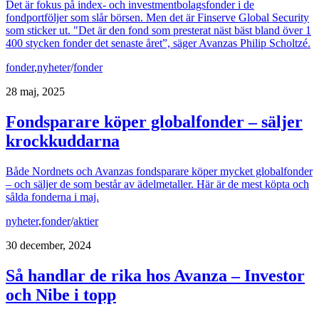
Det är fokus på index- och investmentbolagsfonder i de
fondportföljer som slår börsen. Men det är Finserve Global Security
som sticker ut. "Det är den fond som presterat näst bäst bland över 1
400 stycken fonder det senaste året”, säger Avanzas Philip Scholtzé.
fonder
,
nyheter
/
fonder
28 maj, 2025
Fondsparare köper globalfonder – säljer
krockkuddarna
Både Nordnets och Avanzas fondsparare köper mycket globalfonder
– och säljer de som består av ädelmetaller. Här är de mest köpta och
sålda fonderna i maj.
nyheter
,
fonder
/
aktier
30 december, 2024
Så handlar de rika hos Avanza – Investor
och Nibe i topp