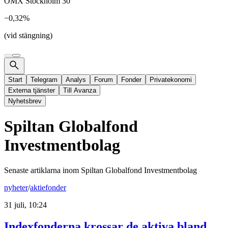
OMX Stockholm 30
−0,32%
(vid stängning)
Start
Telegram
Analys
Forum
Fonder
Privatekonomi
Externa tjänster
Till Avanza
Nyhetsbrev
Spiltan Globalfond
Investmentbolag
Senaste artiklarna inom
Spiltan Globalfond Investmentbolag
nyheter
/
aktiefonder
31 juli, 10:24
Indexfonderna krossar de aktiva bland