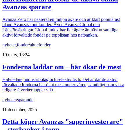
Avanzas sparare
Avanza Zero har passerat en miljon ägare och är klart populärast
bland Avanzas fondkunder. Även Avanza Global och
Länsförsäkringar Global Index har fler ägare än nästan samtliga
aktivt förvaltade fonder på topplistan hos nätbanken.
nyheter
,
fonder
/
aktiefonder
19 mars, 13:24
Fonderna laddar om – här ökar de mest
Halvledare, industribolag och selektiv tech. Det är där de aktivt
förvaltade fonderna har ökat mest under våren, samtidigt som vissa
tidigare favoriter tappar vikt.
nyheter
/
sparande
11 december, 2025
Detta köper Avanzas "superinvesterare"
– storbanker i topp