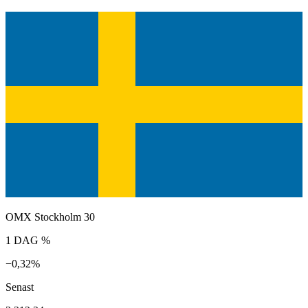
OMX Stockholm 30
1 DAG %
−0,32%
Senast