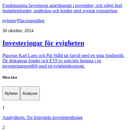
Fondspararna favoriserar amerikanskt i november, och väljer bort
fastighetsfonder, småbolag och fonder med svensk exponering.
nyheter
/
Placerapodden
30 oktober, 2024
Investeringar för evigheten
Placeras Karl Lans och Pär Ståhl tar farväl med en sista fondpodd.
De diskuterar fonder och ETF:er som hör hemma i en
investeringsportfölj med en evighetshorisont.
Mest läst
Nyheter
Analyser
1
Analytikern: Tre köpvärda investmentbolag
2