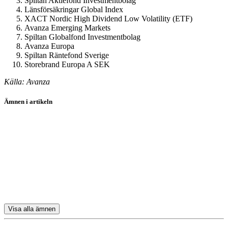
Spiltan Aktiefond Investmentbolag
Länsförsäkringar Global Index
XACT Nordic High Dividend Low Volatility (ETF)
Avanza Emerging Markets
Spiltan Globalfond Investmentbolag
Avanza Europa
Spiltan Räntefond Sverige
Storebrand Europa A SEK
Källa: Avanza
Ämnen i artikeln
sparande
Investor
Swedbank
Handelsbanken
Tele2
Visa alla ämnen