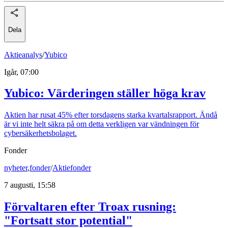
Dela
Aktieanalys
/
Yubico
Igår, 07:00
Yubico: Värderingen ställer höga krav
Aktien har rusat 45% efter torsdagens starka kvartalsrapport. Ändå
är vi inte helt säkra på om detta verkligen var vändningen för
cybersäkerhetsbolaget.
Fonder
nyheter
,
fonder
/
Aktiefonder
7 augusti, 15:58
Förvaltaren efter Troax rusning:
"Fortsatt stor potential"