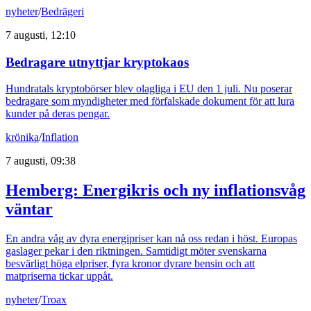
nyheter
/
Bedrägeri
7 augusti, 12:10
Bedragare utnyttjar kryptokaos
Hundratals kryptobörser blev olagliga i EU den 1 juli. Nu poserar
bedragare som myndigheter med förfalskade dokument för att lura
kunder på deras pengar.
krönika
/
Inflation
7 augusti, 09:38
Hemberg: Energikris och ny inflationsvåg
väntar
En andra våg av dyra energipriser kan nå oss redan i höst. Europas
gaslager pekar i den riktningen. Samtidigt möter svenskarna
besvärligt höga elpriser, fyra kronor dyrare bensin och att
matpriserna tickar uppåt.
nyheter
/
Troax