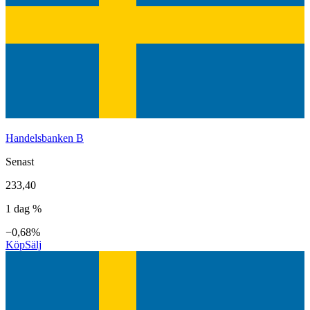
Handelsbanken B
Senast
233,40
1 dag %
−0,68%
Köp
Sälj