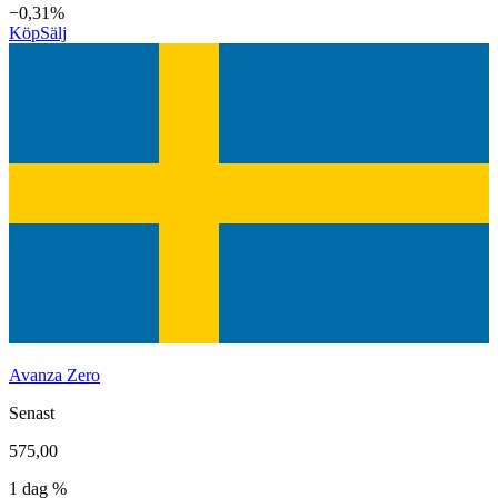
−0,31%
Köp
Sälj
Avanza Zero
Senast
575,00
1 dag %