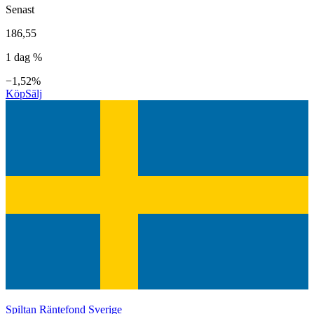
Senast
186,55
1 dag %
−1,52%
Köp
Sälj
Spiltan Räntefond Sverige