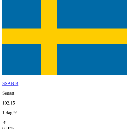
SSAB B
Senast
102,15
1 dag %
0,10%