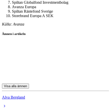
Spiltan Globalfond Investmentbolag
Avanza Europa
Spiltan Räntefond Sverige
Storebrand Europa A SEK
Källa: Avanza
Ämnen i artikeln
sparande
Investor
Swedbank
Handelsbanken
Tele2
Visa alla ämnen
Alva Bergland