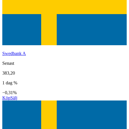
Swedbank A
Senast
383,20
1 dag %
−0,31%
Köp
Sälj