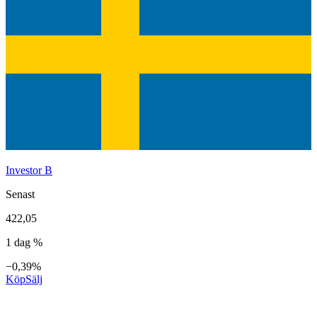
Investor B
Senast
422,05
1 dag %
−0,39%
Köp
Sälj