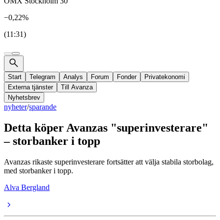
OMX Stockholm 30
−0,22%
(11:31)
Start
Telegram
Analys
Forum
Fonder
Privatekonomi
Externa tjänster
Till Avanza
Nyhetsbrev
nyheter
/
sparande
Detta köper Avanzas "superinvesterare"
– storbanker i topp
Avanzas rikaste superinvesterare fortsätter att välja stabila storbolag,
med storbanker i topp.
Alva Bergland