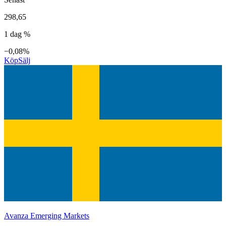
298,65
1 dag %
−0,08%
Köp
Sälj
Avanza Emerging Markets