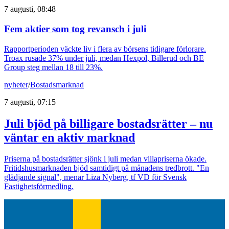
7 augusti, 08:48
Fem aktier som tog revansch i juli
Rapportperioden väckte liv i flera av börsens tidigare förlorare.
Troax rusade 37% under juli, medan Hexpol, Billerud och BE
Group steg mellan 18 till 23%.
nyheter
/
Bostadsmarknad
7 augusti, 07:15
Juli bjöd på billigare bostadsrätter – nu
väntar en aktiv marknad
Priserna på bostadsrätter sjönk i juli medan villapriserna ökade.
Fritidshusmarknaden bjöd samtidigt på månadens tredbrott. "En
glädjande signal", menar Liza Nyberg, tf VD för Svensk
Fastighetsförmedling.