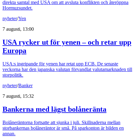
direkta samtal med USA om att avsluta konflikten och återöppna
Hormuzsundet.
nyheter
/
Yen
7 augusti, 13:00
USA rycker ut för yenen – och retar upp
Europa
USA:s ingripande för yenen har retat upp ECB. De senaste
veckorna har den japanska valutan förvandlat valutamarknaden till
storpolitik.
nyheter
/
Banker
7 augusti, 15:32
Bankerna med lägst bolåneränta
Bolåneräntorna fortsatte att sjunka i juli. Skillnaderna mellan
storbankernas bolåneräntor är små. På sparkonton är bilden en
annan.