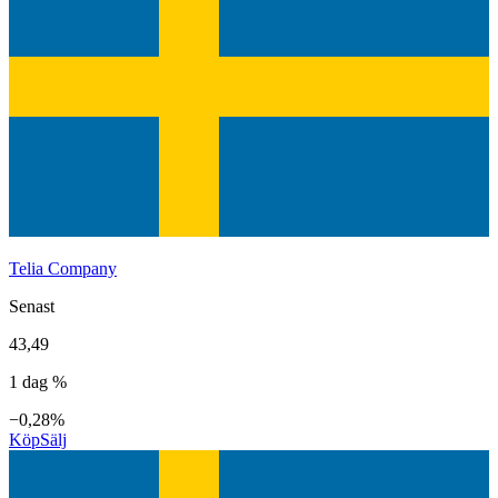
Telia Company
Senast
43,49
1 dag %
−0,28%
Köp
Sälj