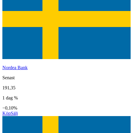
Nordea Bank
Senast
191,35
1 dag %
−0,10%
Köp
Sälj