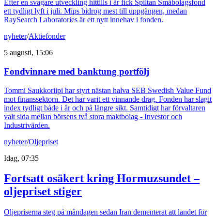
Efter en svagare utveckling hittills i år fick Spiltan Småbolagsfond
ett tydligt lyft i juli. Mips bidrog mest till uppgången, medan
RaySearch Laboratories är ett nytt innehav i fonden.
nyheter
/
Aktiefonder
5 augusti, 15:06
Fondvinnare med banktung portfölj
Tommi Saukkoriipi har styrt nästan halva SEB Swedish Value Fund
mot finanssektorn. Det har varit ett vinnande drag. Fonden har slagit
index tydligt både i år och på längre sikt. Samtidigt har förvaltaren
valt sida mellan börsens två stora maktbolag - Investor och
Industrivärden.
nyheter
/
Oljepriset
Idag, 07:35
Fortsatt osäkert kring Hormuzsundet –
oljepriset stiger
Oljepriserna steg på måndagen sedan Iran dementerat att landet för