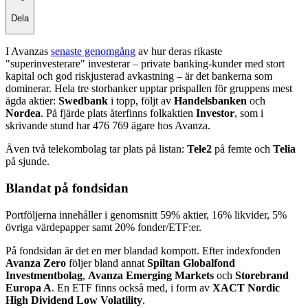
Dela
I Avanzas
senaste genomgång
av hur deras rikaste
"superinvesterare" investerar – private banking-kunder med stort
kapital och god riskjusterad avkastning – är det bankerna som
dominerar. Hela tre storbanker upptar prispallen för gruppens mest
ägda aktier:
Swedbank
i topp, följt av
Handelsbanken
och
Nordea
. På fjärde plats återfinns folkaktien
Investor
, som i
skrivande stund har 476 769 ägare hos Avanza.
Även två telekombolag tar plats på listan:
Tele2
på femte och
Telia
på sjunde.
Blandat på fondsidan
Portföljerna innehåller i genomsnitt 59% aktier, 16% likvider, 5%
övriga värdepapper samt 20% fonder/ETF:er.
På fondsidan är det en mer blandad kompott. Efter indexfonden
Avanza Zero
följer bland annat
Spiltan Globalfond
Investmentbolag
,
Avanza Emerging Markets
och
Storebrand
Europa A
. En ETF finns också med, i form av
XACT Nordic
High Dividend Low Volatility
.