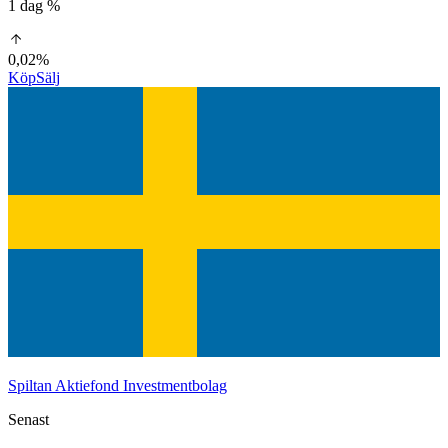
1 dag %
0,02%
Köp
Sälj
Spiltan Aktiefond Investmentbolag
Senast