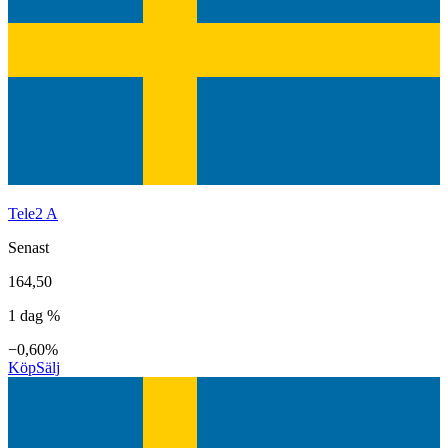
Tele2 A
Senast
164,50
1 dag %
−0,60%
Köp
Sälj