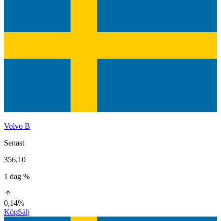
Volvo B
Senast
356,10
1 dag %
0,14%
Köp
Sälj