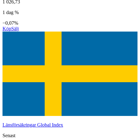
1 026,73
1 dag %
−0,07%
Köp
Sälj
Länsförsäkringar Global Index
Senast