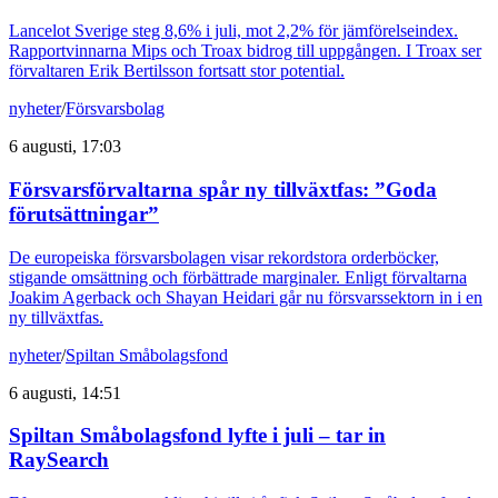
Lancelot Sverige steg 8,6% i juli, mot 2,2% för jämförelseindex.
Rapportvinnarna Mips och Troax bidrog till uppgången. I Troax ser
förvaltaren Erik Bertilsson fortsatt stor potential.
nyheter
/
Försvarsbolag
6 augusti, 17:03
Försvarsförvaltarna spår ny tillväxtfas: ”Goda
förutsättningar”
De europeiska försvarsbolagen visar rekordstora orderböcker,
stigande omsättning och förbättrade marginaler. Enligt förvaltarna
Joakim Agerback och Shayan Heidari går nu försvarssektorn in i en
ny tillväxtfas.
nyheter
/
Spiltan Småbolagsfond
6 augusti, 14:51
Spiltan Småbolagsfond lyfte i juli – tar in
RaySearch