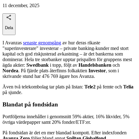
11 december, 2025
Dela
I Avanzas
senaste genomgång
av hur deras rikaste
"superinvesterare" investerar – private banking-kunder med stort
kapital och god riskjusterad avkastning – är det bankerna som
dominerar. Hela tre storbanker upptar prispallen för gruppens mest
ägda aktier:
Swedbank
i topp, följt av
Handelsbanken
och
Nordea
. På fjärde plats återfinns folkaktien
Investor
, som i
skrivande stund har 476 769 ägare hos Avanza.
Även två telekombolag tar plats på listan:
Tele2
på femte och
Telia
på sjunde.
Blandat på fondsidan
Portföljerna innehåller i genomsnitt 59% aktier, 16% likvider, 5%
övriga värdepapper samt 20% fonder/ETF:er.
På fondsidan är det en mer blandad kompott. Efter indexfonden
Avanza Zero
följer bland annat
Spiltan Globalfond