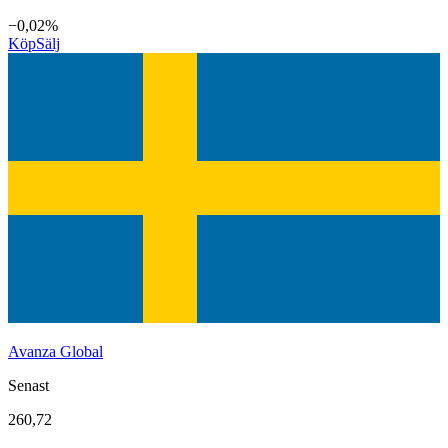
−0,02%
Köp
Sälj
Avanza Global
Senast
260,72