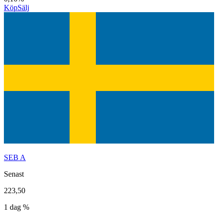
Köp
Sälj
SEB A
Senast
223,50
1 dag %