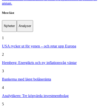
annan.
Mest läst
Nyheter
Analyser
1
USA rycker ut för yenen – och retar upp Europa
2
Hemberg: Energikris och ny inflationsvåg väntar
3
Bankerna med lägst bolåneränta
4
Analytikern: Tre köpvärda investmentbolag
5