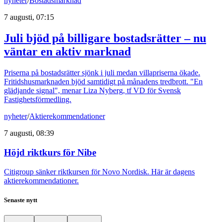
nyheter
/
Bostadsmarknad
7 augusti, 07:15
Juli bjöd på billigare bostadsrätter – nu
väntar en aktiv marknad
Priserna på bostadsrätter sjönk i juli medan villapriserna ökade.
Fritidshusmarknaden bjöd samtidigt på månadens tredbrott. "En
glädjande signal", menar Liza Nyberg, tf VD för Svensk
Fastighetsförmedling.
nyheter
/
Aktierekommendationer
7 augusti, 08:39
Höjd riktkurs för Nibe
Citigroup sänker riktkursen för Novo Nordisk. Här är dagens
aktierekommendationer.
Senaste nytt