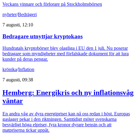
Veckans vinnare och förlorare på Stockholmsbörsen
nyheter
/
Bedrägeri
7 augusti, 12:10
Bedragare utnyttjar kryptokaos
Hundratals kryptobörser blev olagliga i EU den 1 juli. Nu poserar
bedragare som myndigheter med förfalskade dokument för att lura
kunder på deras pengar.
krönika
/
Inflation
7 augusti, 09:38
Hemberg: Energikris och ny inflationsvåg
väntar
En andra våg av dyra energipriser kan nå oss redan i höst. Europas
gaslager pekar i den riktningen. Samtidigt möter svenskarna
besvärligt höga elpriser, fyra kronor dyrare bensin och att
matpriserna tickar uppåt.