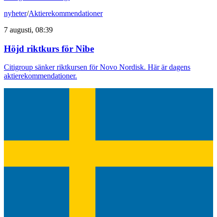
nyheter
/
Aktierekommendationer
7 augusti, 08:39
Höjd riktkurs för Nibe
Citigroup sänker riktkursen för Novo Nordisk. Här är dagens
aktierekommendationer.