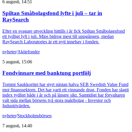
6 augusti, 14:51
Spiltan Småbolagsfond lyfte i juli – tar in
RaySearch
Efter en svagare utveckling hittills i år fick Spiltan Småbolagsfond
ett tydligt lyft i juli. Mips bidrog mest till uppgången, medan
RaySearch Laboratories är ett nytt innehav i fonden.
nyheter
/
Aktiefonder
5 augusti, 15:06
Fondvinnare med banktung portfölj
Tommi Saukkoriipi har styrt nästan halva SEB Swedish Value Fund
mot finanssektorn. Det har varit ett vinnande drag. Fonden har slagit
index tydligt både i år och på längre sikt. Samtidigt har förvaltaren
valt sida mellan börsens två stora maktbolag - Investor och
Industrivärden.
nyheter
/
Stockholmsbörsen
7 augusti, 14:40