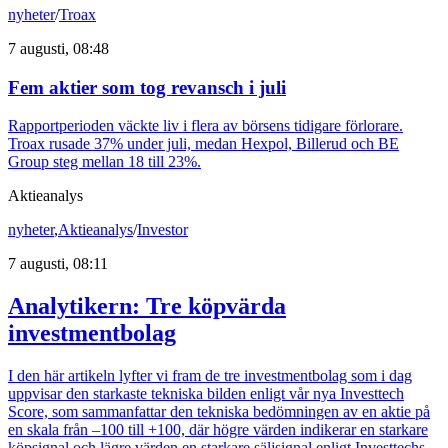
nyheter
/
Troax
7 augusti, 08:48
Fem aktier som tog revansch i juli
Rapportperioden väckte liv i flera av börsens tidigare förlorare.
Troax rusade 37% under juli, medan Hexpol, Billerud och BE
Group steg mellan 18 till 23%.
Aktieanalys
nyheter
,
Aktieanalys
/
Investor
7 augusti, 08:11
Analytikern: Tre köpvärda
investmentbolag
I den här artikeln lyfter vi fram de tre investmentbolag som i dag
uppvisar den starkaste tekniska bilden enligt vår nya Investtech
Score, som sammanfattar den tekniska bedömningen av en aktie på
en skala från –100 till +100, där högre värden indikerar en starkare
köpsignal och lägre värden en starkare säljsignal enligt Investtechs