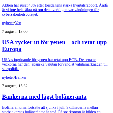
Aktien har rusat 45% efter torsdagens starka kvartalsrapport. Ändå
är vi inte helt säkra på om detta verkligen var vändningen för
cybersäkerhetsbolaget.
nyheter
/
Yen
7 augusti, 13:00
USA rycker ut för yenen – och retar upp
Europa
USA:s ingripande för yenen har retat upp ECB. De senaste
veckorna har den japanska valutan förvandlat valutamarknaden till
storpolitik.
nyheter
/
Banker
7 augusti, 15:32
Bankerna med lägst bolåneränta
Bolåneräntorna fortsatte att sjunka i juli. Skillnaderna mellan
storbankernas bolåneräntor är små. På sparkonton är bilden en