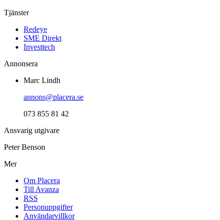
Tjänster
Redeye
SME Direkt
Investtech
Annonsera
Marc Lindh
annons@placera.se
073 855 81 42
Ansvarig utgivare
Peter Benson
Mer
Om Placera
Till Avanza
RSS
Personuppgifter
Användarvillkor