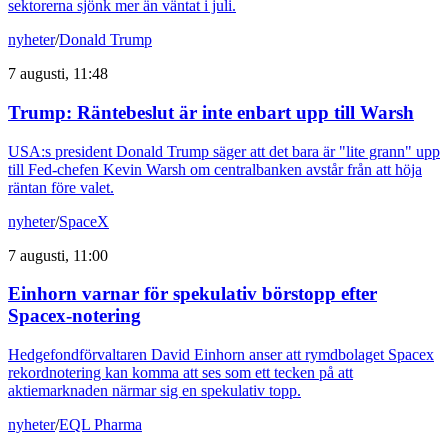
sektorerna sjönk mer än väntat i juli.
nyheter
/
Donald Trump
7 augusti, 11:48
Trump: Räntebeslut är inte enbart upp till Warsh
USA:s president Donald Trump säger att det bara är "lite grann" upp
till Fed-chefen Kevin Warsh om centralbanken avstår från att höja
räntan före valet.
nyheter
/
SpaceX
7 augusti, 11:00
Einhorn varnar för spekulativ börstopp efter
Spacex-notering
Hedgefondförvaltaren David Einhorn anser att rymdbolaget Spacex
rekordnotering kan komma att ses som ett tecken på att
aktiemarknaden närmar sig en spekulativ topp.
nyheter
/
EQL Pharma