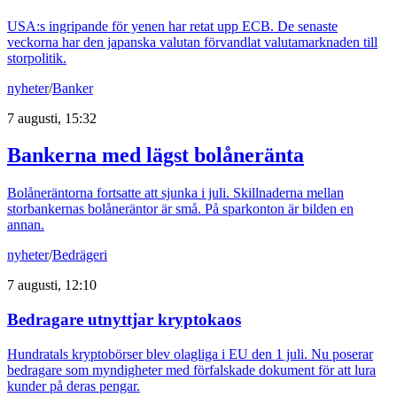
USA:s ingripande för yenen har retat upp ECB. De senaste
veckorna har den japanska valutan förvandlat valutamarknaden till
storpolitik.
nyheter
/
Banker
7 augusti, 15:32
Bankerna med lägst bolåneränta
Bolåneräntorna fortsatte att sjunka i juli. Skillnaderna mellan
storbankernas bolåneräntor är små. På sparkonton är bilden en
annan.
nyheter
/
Bedrägeri
7 augusti, 12:10
Bedragare utnyttjar kryptokaos
Hundratals kryptobörser blev olagliga i EU den 1 juli. Nu poserar
bedragare som myndigheter med förfalskade dokument för att lura
kunder på deras pengar.