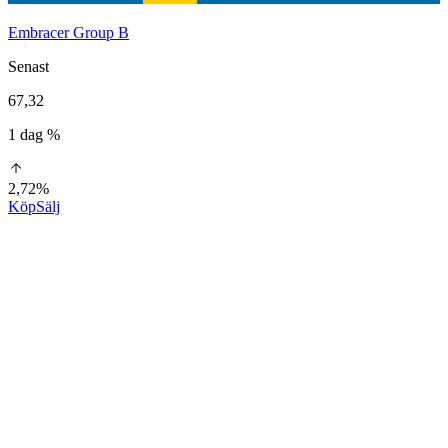
Embracer Group B
Senast
67,32
1 dag %
2,72%
Köp
Sälj