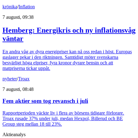
krönika
/
Inflation
7 augusti, 09:38
Hemberg: Energikris och ny inflationsvåg
väntar
En andra våg av dyra energipriser kan nå oss redan i höst. Europas
gaslager pekar i den riktningen. Samtidigt möter svenskarna
besvärligt höga elpriser, fyra kronor dyrare bensin och att
matpriserna tickar uppåt.
nyheter
/
Troax
7 augusti, 08:48
Fem aktier som tog revansch i juli
Rapportperioden väckte liv i flera av börsens tidigare förlorare.
Troax rusade 37% under juli, medan Hexpol, Billerud och BE
Group steg mellan 18 till 23%.
Aktieanalys