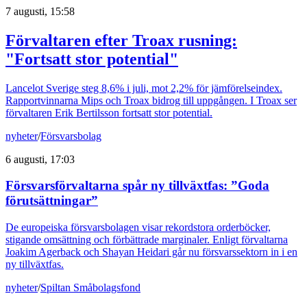
7 augusti, 15:58
Förvaltaren efter Troax rusning:
"Fortsatt stor potential"
Lancelot Sverige steg 8,6% i juli, mot 2,2% för jämförelseindex.
Rapportvinnarna Mips och Troax bidrog till uppgången. I Troax ser
förvaltaren Erik Bertilsson fortsatt stor potential.
nyheter
/
Försvarsbolag
6 augusti, 17:03
Försvarsförvaltarna spår ny tillväxtfas: ”Goda
förutsättningar”
De europeiska försvarsbolagen visar rekordstora orderböcker,
stigande omsättning och förbättrade marginaler. Enligt förvaltarna
Joakim Agerback och Shayan Heidari går nu försvarssektorn in i en
ny tillväxtfas.
nyheter
/
Spiltan Småbolagsfond