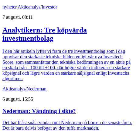
nyheter
,
Aktieanalys
/
Investor
7 augusti, 08:11
Analytikern: Tre köpvärda
investmentbolag
I den här artikeln lyfter vi fram de tre investmentbolag som i dag
uppvisar den starkaste tekniska bilden enligt vår nya Investtech
Score, som sammanfattar den tekniska bedömningen av en aktie på
en skala från –100 till +100, där högre värden indikerar en starkare
köpsignal och lägre värden en starkare säljsignal enligt Investtechs
algoritmer.
Aktieanalys
/
Nederman
6 augusti, 15:55
Nederman: Vändning i sikte?
Det har blåst snåla vindar runt Nederman på börsen de senaste åren.
Det är bara delvis befogat av den tuffa marknaden.