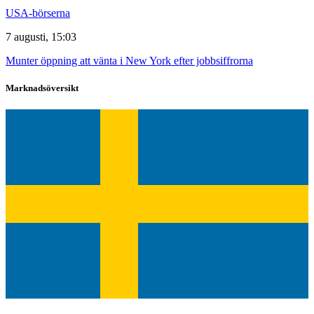
USA-börserna
7 augusti, 15:03
Munter öppning att vänta i New York efter jobbsiffrorna
Marknadsöversikt