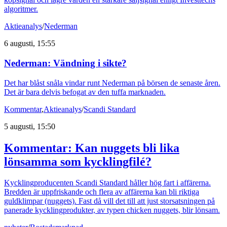
algoritmer.
Aktieanalys
/
Nederman
6 augusti, 15:55
Nederman: Vändning i sikte?
Det har blåst snåla vindar runt Nederman på börsen de senaste åren.
Det är bara delvis befogat av den tuffa marknaden.
Kommentar
,
Aktieanalys
/
Scandi Standard
5 augusti, 15:50
Kommentar: Kan nuggets bli lika
lönsamma som kycklingfilé?
Kycklingproducenten Scandi Standard håller hög fart i affärerna.
Bredden är uppfriskande och flera av affärerna kan bli riktiga
guldklimpar (nuggets). Fast då vill det till att just storsatsningen på
panerade kycklingprodukter, av typen chicken nuggets, blir lönsam.