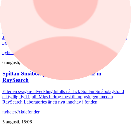
Försvarsförvaltarna spår ny tillväxtfas: ”Goda
förutsättningar”
De europeiska försvarsbolagen visar rekordstora orderböcker,
stigande omsättning och förbättrade marginaler. Enligt förvaltarna
Joakim Agerback och Shayan Heidari går nu försvarssektorn in i en
ny tillväxtfas.
nyheter
/
Spiltan Småbolagsfond
6 augusti, 14:51
Spiltan Småbolagsfond lyfte i juli – tar in
RaySearch
Efter en svagare utveckling hittills i år fick Spiltan Småbolagsfond
ett tydligt lyft i juli. Mips bidrog mest till uppgången, medan
RaySearch Laboratories är ett nytt innehav i fonden.
nyheter
/
Aktiefonder
5 augusti, 15:06