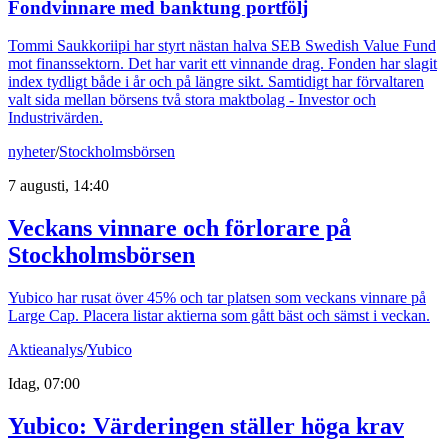
Fondvinnare med banktung portfölj
Tommi Saukkoriipi har styrt nästan halva SEB Swedish Value Fund
mot finanssektorn. Det har varit ett vinnande drag. Fonden har slagit
index tydligt både i år och på längre sikt. Samtidigt har förvaltaren
valt sida mellan börsens två stora maktbolag - Investor och
Industrivärden.
nyheter
/
Stockholmsbörsen
7 augusti, 14:40
Veckans vinnare och förlorare på
Stockholmsbörsen
Yubico har rusat över 45% och tar platsen som veckans vinnare på
Large Cap. Placera listar aktierna som gått bäst och sämst i veckan.
Aktieanalys
/
Yubico
Idag, 07:00
Yubico: Värderingen ställer höga krav