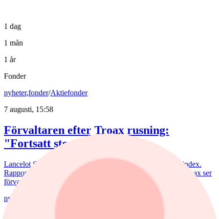
1 dag
1 mån
1 år
Fonder
nyheter
,
fonder
/
Aktiefonder
7 augusti, 15:58
Förvaltaren efter Troax rusning:
"Fortsatt stor potential"
Lancelot Sverige steg 8,6% i juli, mot 2,2% för jämförelseindex.
Rapportvinnarna Mips och Troax bidrog till uppgången. I Troax ser
förvaltaren Erik Bertilsson fortsatt stor potential.
nyheter
/
Försvarsbolag
6 augusti, 17:03