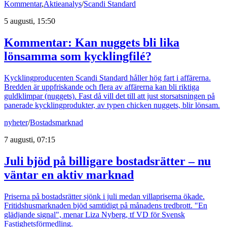
Kommentar
,
Aktieanalys
/
Scandi Standard
5 augusti, 15:50
Kommentar: Kan nuggets bli lika
lönsamma som kycklingfilé?
Kycklingproducenten Scandi Standard håller hög fart i affärerna.
Bredden är uppfriskande och flera av affärerna kan bli riktiga
guldklimpar (nuggets). Fast då vill det till att just storsatsningen på
panerade kycklingprodukter, av typen chicken nuggets, blir lönsam.
nyheter
/
Bostadsmarknad
7 augusti, 07:15
Juli bjöd på billigare bostadsrätter – nu
väntar en aktiv marknad
Priserna på bostadsrätter sjönk i juli medan villapriserna ökade.
Fritidshusmarknaden bjöd samtidigt på månadens tredbrott. "En
glädjande signal", menar Liza Nyberg, tf VD för Svensk
Fastighetsförmedling.