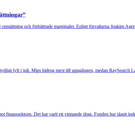
sättningar”
 omsättning och förbättrade marginaler. Enligt förvaltarna Joakim Agerb
t tydligt lyft i juli. Mips bidrog mest till uppgången, medan RaySearch La
inanssektorn. Det har varit ett vinnande drag. Fonden har slagit index t