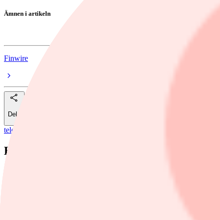
Ämnen i artikeln
Hexatronic
Finwire
Dela
telegram
/
Hexatronic
Hexatronic tar in 600 miljoner genom rikta
Finwire
7 maj, 06:22