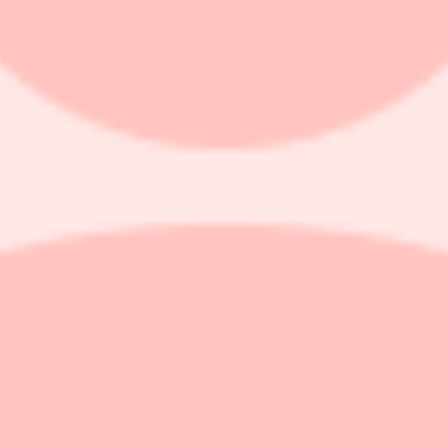
sion som tillför en bruttolikvid på cirka 600 miljoner kronor, enligt 
es med ytterligare 50 miljoner till följd av att den blev övertecknad fle
la investerare, omfattade 15,78 miljoner nya aktier till teckningskursen 
en senaste stängningskursen.
er i bolaget.
atronics kommunicerade förvärvsstrategi inom framför allt affärsområd
ordes under onsdagen. Köpeskillingen i den affären är på 29 miljoner do