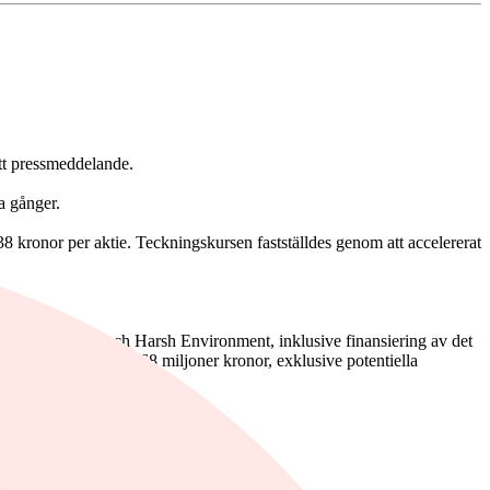
ett pressmeddelande.
ra gånger.
38 kronor per aktie. Teckningskursen fastställdes genom att accelererat
ena Data Center och Harsh Environment, inklusive finansiering av det
llar, motsvarande 268 miljoner kronor, exklusive potentiella