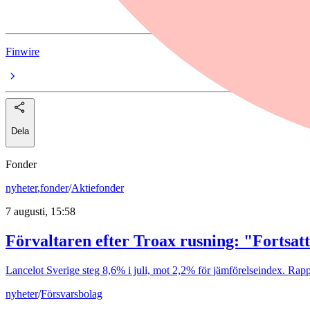
Hexatronic
Finwire
Dela
Fonder
nyheter
,
fonder
/
Aktiefonder
7 augusti, 15:58
Förvaltaren efter Troax rusning: "Fortsatt
Lancelot Sverige steg 8,6% i juli, mot 2,2% för jämförelseindex. Rappo
nyheter
/
Försvarsbolag