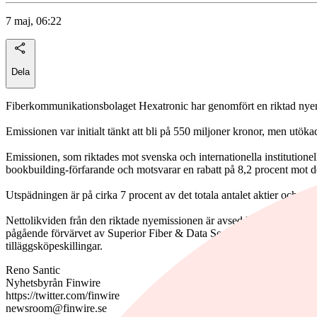
7 maj, 06:22
Dela
Fiberkommunikationsbolaget Hexatronic har genomfört en riktad nyemis
Emissionen var initialt tänkt att bli på 550 miljoner kronor, men utökad
Emissionen, som riktades mot svenska och internationella institutionel
bookbuilding-förfarande och motsvarar en rabatt på 8,2 procent mot d
Utspädningen är på cirka 7 procent av det totala antalet aktier och röst
Nettolikviden från den riktade nyemissionen är avsedd att stödja Hex
pågående förvärvet av Superior Fiber & Data Services som offentliggj
tilläggsköpeskillingar.
Reno Santic
Nyhetsbyrån Finwire
https://twitter.com/finwire
newsroom@finwire.se