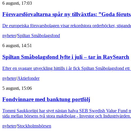
6 augusti, 17:03
Försvarsförvaltarna spår ny tillväxtfas: ”Goda förut
De europeiska försvarsbolagen visar rekordstora orderböcker, stigande
nyheter
/
Spiltan Småbolagsfond
6 augusti, 14:51
Spiltan Småbolagsfond lyfte i juli – tar in RaySearch
Efter en svagare utveckling hittills i år fick Spiltan Småbolagsfond et
nyheter
/
Aktiefonder
5 augusti, 15:06
Fondvinnare med banktung portfölj
Tommi Saukkoriipi har styrt nästan halva SEB Swedish Value Fund mot f
sida mellan börsens två stora maktbolag - Investor och Industrivärden.
nyheter
/
Stockholmsbörsen