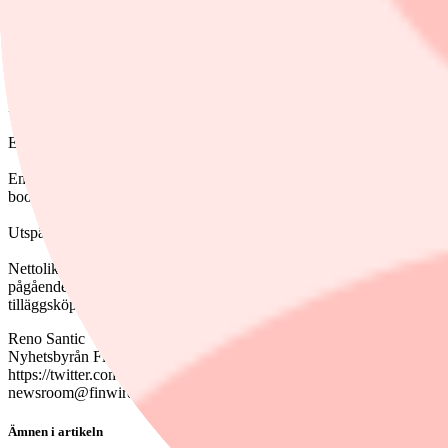
Dela
Fiberkommunikationsbolaget Hexatronic har genomfört en riktad nyemis
Emissionen var initialt tänkt att bli på 550 miljoner kronor, men utökad
Emissionen, som riktades mot svenska och internationella institutionel
bookbuilding-förfarande och motsvarar en rabatt på 8,2 procent mot d
Utspädningen är på cirka 7 procent av det totala antalet aktier och röst
Nettolikviden från den riktade nyemissionen är avsedd att stödja Hex
pågående förvärvet av Superior Fiber & Data Services som offentliggj
tilläggsköpeskillingar.
Reno Santic
Nyhetsbyrån Finwire
https://twitter.com/finwire
newsroom@finwire.se
Ämnen i artikeln