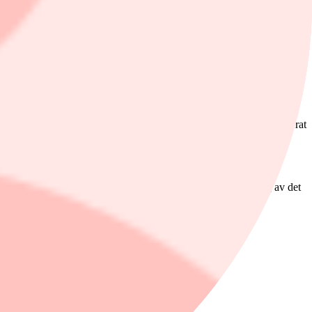
ett pressmeddelande.
ra gånger.
38 kronor per aktie. Teckningskursen fastställdes genom att accelererat
ena Data Center och Harsh Environment, inklusive finansiering av det
llar, motsvarande 268 miljoner kronor, exklusive potentiella