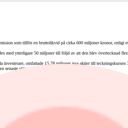
sion som tillför en bruttolikvid på cirka 600 miljoner kronor, enligt 
es med ytterligare 50 miljoner till följd av att den blev övertecknad fle
la investerare, omfattade 15,78 miljoner nya aktier till teckningskursen 
en senaste stängningskursen.
er i bolaget.
atronics kommunicerade förvärvsstrategi inom framför allt affärsområd
ordes under onsdagen. Köpeskillingen i den affären är på 29 miljoner do